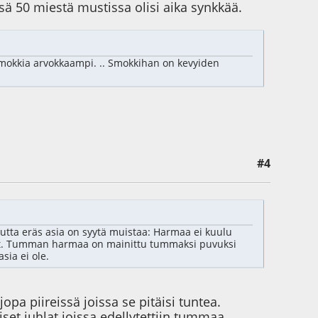
ä 50 miestä mustissa olisi aika synkkää.
okkia arvokkaampi. .. Smokkihan on kevyiden
#4
mutta eräs asia on syytä muistaa: Harmaa ei kuulu
anut. Tumman harmaa on mainittu tummaksi puvuksi
sia ei ole.
 piireissä joissa se pitäisi tuntea.
set juhlat joissa edellytettiin tummaa