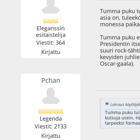
Tumma puku tul
asia on, tuleek
monessa paikass
Eleganssin
esitaistelija
Tumma puku ei
Viestit: 364
Presidentin it
suuri rock-täht
Kirjattu
kevyiden juhli
Oscar-gaala).
Pchan
11.03.09 - klo:23:2
Lainaus käyttäjäl
Tumma puku tulee
Legenda
kutsuja usein. H
tarpeeksi formaa
Viestit: 2133
Kirjattu