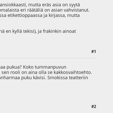
 ansiokkaasti, mutta eräs asia on syytä
alaista eri räätäliä on asian vahvistanut.
 etikettioppaassa ja kirjassa, mutta
 en kyllä tekisi), ja frakinkin ainoat
#1
ummaa pukua? Koko tummanpuvun
in sen rooli on aina olla se kakkosvaihtoehto.
manharmaa puku kävisi. Smokissa teatteriin
#2