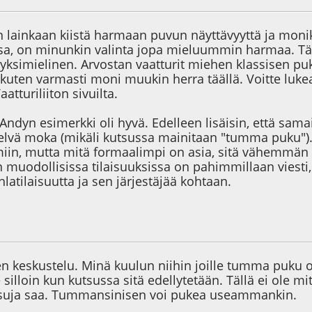
en lainkaan kiistä harmaan puvun näyttävyyttä ja moni
sa, on minunkin valinta jopa mieluummin harmaa. Täst
 yksimielinen. Arvostan vaatturit miehen klassisen pu
i, kuten varmasti moni muukin herra täällä. Voitte l
tturiliiton sivuilta.
dyn esimerkki oli hyvä. Edelleen lisäisin, että samai
selvä moka (mikäli kutsussa mainitaan "tumma puku"
miin, mutta mitä formaalimpi on asia, sitä vähemmän 
muodollisissa tilaisuuksissa on pahimmillaan viesti, 
latilaisuutta ja sen järjestäjää kohtaan.
2
en keskustelu. Minä kuulun niihin joille tumma puku 
e silloin kun kutsussa sitä edellytetään. Tällä ei ole
tsuja saa. Tummansinisen voi pukea useammankin.