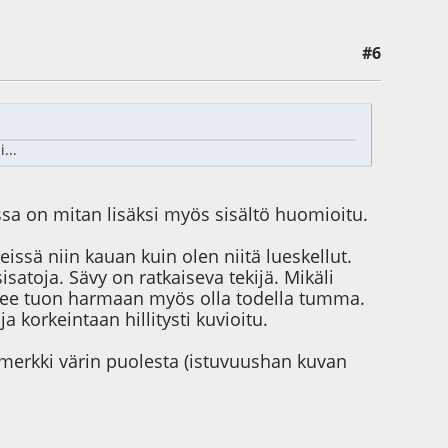
#6
...
ossa on mitan lisäksi myös sisältö huomioitu.
issä niin kauan kuin olen niitä lueskellut.
satoja. Sävy on ratkaiseva tekijä. Mikäli
ee tuon harmaan myös olla todella tumma.
korkeintaan hillitysti kuvioitu.
imerkki värin puolesta (istuvuushan kuvan