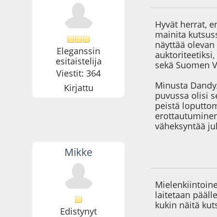
Hyvät herrat, 
mainita kutsus
näyttää olevan
Eleganssin
auktoriteetiks
esitaistelija
sekä Suomen Vaa
Viestit: 364
Minusta DandyAn
Kirjattu
puvussa olisi 
peistä loputto
erottautuminen 
väheksyntää juh
Mikke
13.03.09 - klo:00:1
Mielenkiintoin
laitetaan pääll
kukin näitä ku
Edistynyt