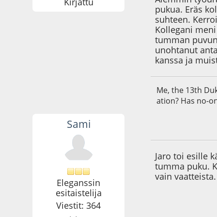
Kirjattu
pukua. Eräs ko
suhteen. Kerroi
Kollegani meni
tumman puvun.
unohtanut anta
kanssa ja muist
Me, the 13th Duk
ation? Has no-o
Sami
12.03.09 - klo:18:3
Jaro toi esille 
tumma puku. Ku
vain vaatteist
Eleganssin
esitaistelija
Viestit: 364