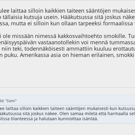
ee laittaa silloin kaikkien taiteen sääntöjen mukaise
o tällaisia kutsuja usein. Hääkutsussa sitä joskus nä
a, mutta ei silloin kun ollaan tarpeeksi formaalissa 
 ole missään nimessä kakkosvaihtoehto smokille. 
senäisyyspäivän vastaanotollekin voi mennä tummassa
i niin teki, todennäköisesti ammattiin kuuluu erottau
en puku. Amerikassa asia on hieman erilainen, smokki
7
tä: "Sami"
 laittaa silloin kaikkien taiteen sääntöjen mukaisesti kun kutsussa
ääkutsussa sitä joskus näkee. Olen samaa miletä että harmaalla sel
lissa tilanteessa ja halutaan kunnioittaa isäntää.