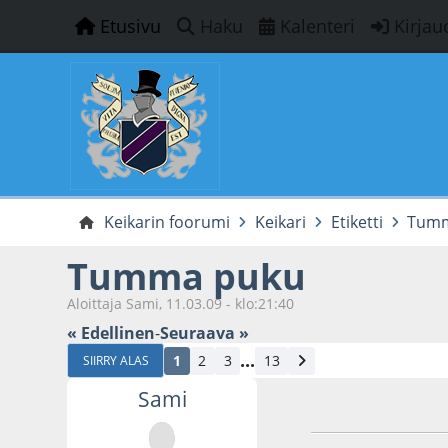
Etusivu
Haku
Kalenteri
Kirjau
Keikarin foorumi
Keikari
Etiketti
Tumm
Tumma puku
Aloittaja Sami, 11.03.09 - klo:21:40
« Edellinen
-
Seuraava »
...
1
2
3
13
SIIRRY ALAS
Sami
11.03.09 - klo:21:4