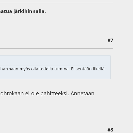
aatua järkihinnalla.
#7
armaan myös olla todella tumma. Ei sentään likellä
ohtokaan ei ole pahitteeksi. Annetaan
#8