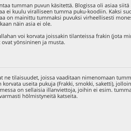
ntaa tumman puvun käsitettä. Blogissa oli asiaa siitä
a ei kuulu viralliseen tumma puku-koodiin. Kaksi suom
on mainittu tummaksi puvuksi virheellisesti monessa
aan näin asia ei ole.
ahan voi korvata joissakin tilanteissa frakin (jota minä
t ovat yönsininen ja musta.
3
at ne tilaisuudet, joissa vaaditaan nimenomaan t
 korvata useita pukuja (Frakki, smokki, saketti), jollo
essa on sellaisia illanviettoja, joihin ei esim. tum
varmasti hölmistyneitä katseita.
3