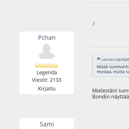
/
Pchan
12.03.09 - klo:22:5
Lainaus käyttäjält
Mikäli tummanha
Legenda
mustaa, mutta sä
Viestit: 2133
Kirjattu
Mielestäni tum
Bondin näyttää
Sami
12.03.09 - klo:23:4