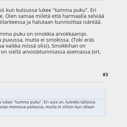
sti kun kutsussa lukee "tumma puku". Eri
kee. Olen samaa miletä että harmaalla selviää
tilanteessa ja halutaan kunnioittaa isäntää.
Tumma puku on smokkia arvokkaampi.
 puvussa, mutta ei smokissa. (Toki eräs
tua vaikka missä olisi). Smokkihan on
 on siellä arvostetummassa asemassa (vrt.
#3
 lukee "tumma puku". Eri asia on, tuleeko tällaisia
viää monessa paikassa, mutta ei silloin kun ollaan