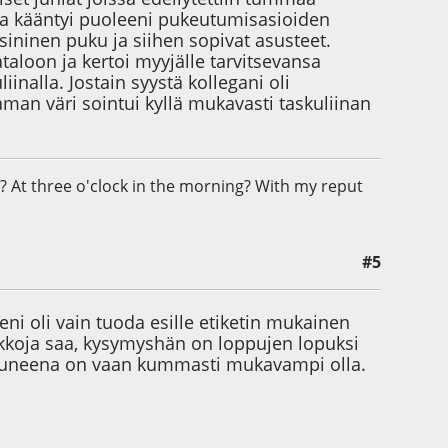
 ja kääntyi puoleeni pukeutumisasioiden
sininen puku ja siihen sopivat asusteet.
aloon ja kertoi myyjälle tarvitsevansa
inalla. Jostain syystä kollegani oli
an väri sointui kyllä mukavasti taskuliinan
? At three o'clock in the morning? With my reput
#5
kseni oli vain tuoda esille etiketin mukainen
akkoja saa, kysymyshän on loppujen lopuksi
utuneena on vaan kummasti mukavampi olla.