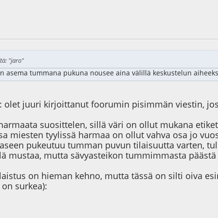
2
tä: "jaro"
sema tummana pukuna nousee aina välillä keskustelun aiheeksi
o: olet juuri kirjoittanut foorumin pisimmän viestin, j
maata suosittelen, sillä väri on ollut mukana etikete
a miesten tyylissä harmaa on ollut vahva osa jo vuosi
een pukeutuu tumman puvun tilaisuutta varten, tul
llä mustaa, mutta sävyasteikon tummimmasta päästä ja 
laistus on hieman kehno, mutta tässä on silti oiva es
 on surkea):