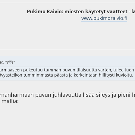
Pukimo Raivio: miesten käytetyt vaatteet - l
www.pukimoraivio.fi
7
ä: "Ville"
rmaaseen pukeutuu tumman puvun tilaisuutta varten, tulee tuon h
vyasteikon tummimmasta päästä ja korkeintaan hillitysti kuvioitu.
manharmaan puvun juhlavuutta lisää sileys ja pieni h
 mallia:
4