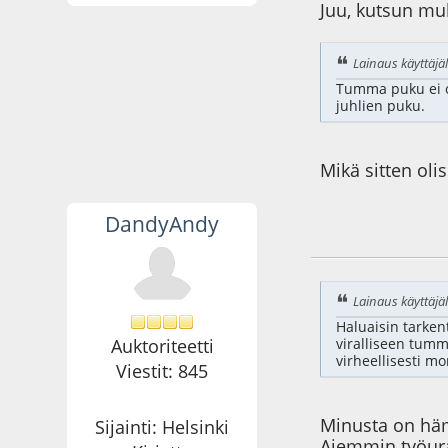
Juu, kutsun mu
Lainaus käyttäjäl
Tumma puku ei o
juhlien puku.
Mikä sitten oli
DandyAndy
12.03.09 - klo:07:1
Lainaus käyttäjäl
Haluaisin tarken
Auktoriteetti
viralliseen tum
virheellisesti m
Viestit: 845
Minusta on häm
Sijainti: Helsinki
Aiemmin työural