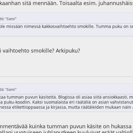
kaanhan sitä mennään. Toisaalta esim. juhannushäiss
tä: "Sami"
le missään nimessä kakkosvaihtoehto smokille. Tumma puku on sm
si vaihtoehto smokille? Arkipuku?
9
tä: "Sami"
taa tumman puvun käsitettä. Blogissa oli asiaa siitä ansiokkaasti, 
ma puku-koodiin. Kaksi suomalaista eri räätäliä on asian vahvist
onessa etikettioppaassa ja kirjassa, mutta räätäleiden mukaan näin a
mentävää kuinka tumman puvun käsite on hukassa jopa
lani vuotuiseen juhlaputkeen kuuluivat eräät valtiolli