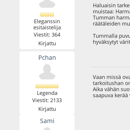
Haluaisin tarke
muistaa: Harma
Tumman harmaa 
Eleganssin
räätäleiden muk
esitaistelija
Viestit: 364
Tummalla puvull
hyväksytyt väri
Kirjattu
Pchan
11.03.09 - klo:22:1
Vaan missä ov
tarkoitushan on
Aika vähän suom
Legenda
saapuva kerää 
Viestit: 2133
Kirjattu
Sami
11.03.09 - klo:23:0