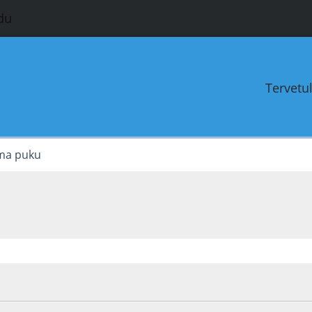
du
Tervetu
a puku
0