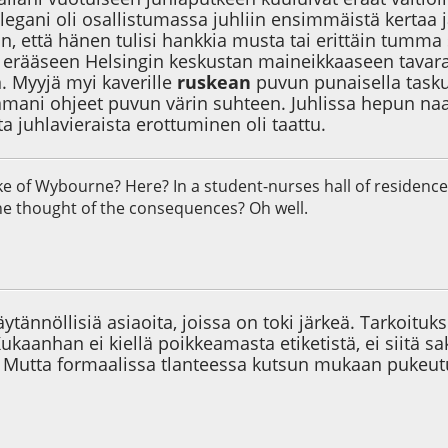
llegani oli osallistumassa juhliin ensimmäistä kertaa
n, että hänen tulisi hankkia musta tai erittäin tumma 
 erääseen Helsingin keskustan maineikkaaseen tavarat
 Myyjä myi kaverille
ruskean
puvun punaisella taskuli
mani ohjeet puvun värin suhteen. Juhlissa hepun naam
a juhlavieraista erottuminen oli taattu.
e of Wybourne? Here? In a student-nurses hall of residence
ne thought of the consequences? Oh well.
2
käytännöllisiä asiaoita, joissa on toki järkeä. Tarkoitu
kaanhan ei kiellä poikkeamasta etiketistä, ei siitä s
a. Mutta formaalissa tlanteessa kutsun mukaan puke