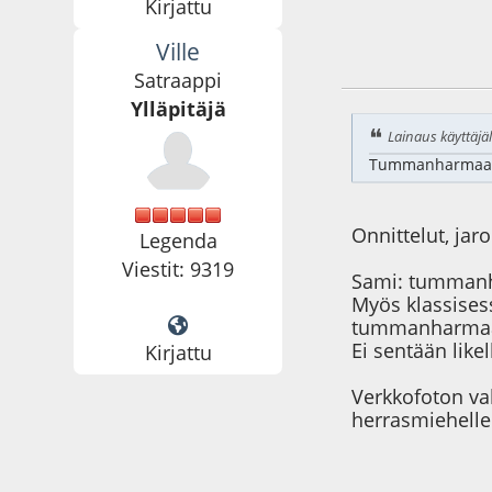
Kirjattu
Ville
12.03.09 - klo:22:0
Satraappi
Ylläpitäjä
Lainaus käyttäjäl
Tummanharmaan a
Onnittelut, jar
Legenda
Viestit: 9319
Sami: tummanhar
Myös klassisess
tummanharmaas
Ei sentään like
Kirjattu
Verkkofoton va
herrasmiehelle