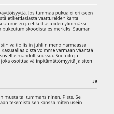
käyttöisyyttä. Jos tummaa pukua ei erikseen
ä etikettiasiasta vaattureiden kanta
keutumisen ja etikettiasioiden ylimmäksi
ukea pukeutumiskoodista esimerkiksi Sauman
siin valtiollisiin juhliin meno harmaassa
). Kasuaaliasioista voimme varmaan vääntää
sovellusmahdollisuuksia. Sooloilu ja
joka osoittaa välinpitämättömyyttä ja siten
#9
on musta tai tummansininen. Piste. Se
 mitään tekemistä sen kanssa miten usein