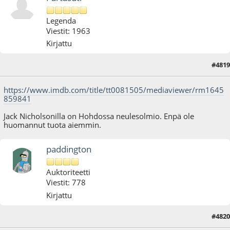
Legenda
Viestit: 1963
Kirjattu
#4819
20.01.23 - klo:18:11
https://www.imdb.com/title/tt0081505/mediaviewer/rm1645
859841
Jack Nicholsonilla on Hohdossa neulesolmio. Enpä ole
huomannut tuota aiemmin.
paddington
Auktoriteetti
Viestit: 778
Kirjattu
#4820
31.01.23 - klo:19:58