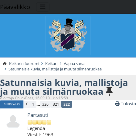
Päävalikko
Keikarin foorumi
Keikari
Vapaa sana
Satunnaisia kuvia, mallistoja ja muuta silmänruokaa
Satunnaisia kuvia, mallistoja
ja muuta silmänruokaa
Aloittaja ChuckBass, 16.09.10 - klo:15:59
Tulosta
...
1
320
321
322
SIIRRY ALAS
Partasuti
Legenda
Viestit: 1963