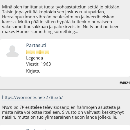
Minä olen fanittanut tuota työhaastattelun settiä jo pitkään.
Taisin jopa yrittää kopioida sen joskus ruutupaidan,
Herrainpukimon vihreän neulesolmion ja tweedbleiskan
kanssa. Mutta päätin sitten hypätä kuitenkin punaiseen
vakosamettipusakkaan ja palokirveisiin. No tv and no beer
makes Homer something something…
Partasuti
Legenda
Viestit: 1963
Kirjattu
#4821
10.02.23 - klo:16:01
https://wornontv.net/278535/
Worn on TV
esittelee televisiosarjojen hahmojen asusteita ja
mistä niitä voi ostaa itselleen. Sivusto on vahvasti keskittynyt
naisiin, mutta on tuo ylimääräinen tiedon lähde jollekulle.