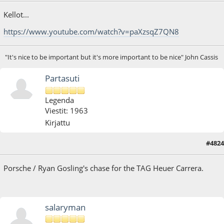
Kellot...
https://www.youtube.com/watch?v=paXzsqZ7QN8
"It's nice to be important but it's more important to be nice" John Cassis
Partasuti
Legenda
Viestit: 1963
Kirjattu
#4824
24.04.23 - klo:16:14
Porsche / Ryan Gosling's chase for the TAG Heuer Carrera.
salaryman