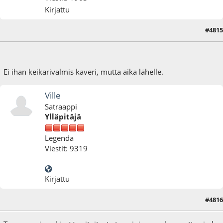
Kirjattu
#4815
25.08.22 - klo:18:12
Ei ihan keikarivalmis kaveri, mutta aika lähelle.
Ville
Satraappi
Ylläpitäjä
Legenda
Viestit: 9319
Kirjattu
#4816
08.10.22 - klo:14:30