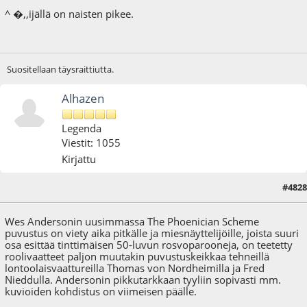
^ �,,ijällä on naisten pikee.
Suositellaan täysraittiutta.
Alhazen
Legenda
Viestit: 1055
Kirjattu
#4828
12.07.25 - klo:21:56
Wes Andersonin uusimmassa The Phoenician Scheme
puvustus on viety aika pitkälle ja miesnäyttelijöille, joista suuri
osa esittää tinttimäisen 50-luvun rosvoparooneja, on teetetty
roolivaatteet paljon muutakin puvustuskeikkaa tehneillä
lontoolaisvaattureilla Thomas von Nordheimilla ja Fred
Nieddulla. Andersonin pikkutarkkaan tyyliin sopivasti mm.
kuvioiden kohdistus on viimeisen päälle.