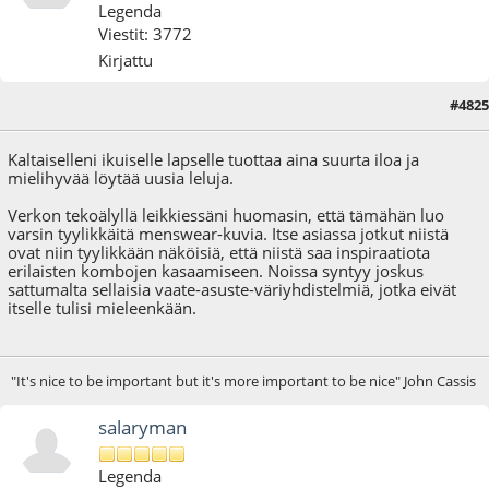
Legenda
Viestit: 3772
Kirjattu
#4825
17.08.24 - klo:17:42
Viimeisin muokkaus
: 23.08.24 - klo:10:18 käyttäjältä salaryman
Kaltaiselleni ikuiselle lapselle tuottaa aina suurta iloa ja
mielihyvää löytää uusia leluja.
Verkon tekoälyllä leikkiessäni huomasin, että tämähän luo
varsin tyylikkäitä menswear-kuvia. Itse asiassa jotkut niistä
ovat niin tyylikkään näköisiä, että niistä saa inspiraatiota
erilaisten kombojen kasaamiseen. Noissa syntyy joskus
sattumalta sellaisia vaate-asuste-väriyhdistelmiä, jotka eivät
itselle tulisi mieleenkään.
"It's nice to be important but it's more important to be nice" John Cassis
salaryman
Legenda