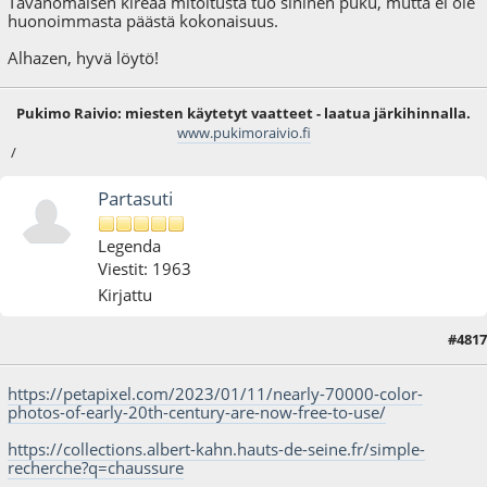
Tavanomaisen kireää mitoitusta tuo sininen puku, mutta ei ole
huonoimmasta päästä kokonaisuus.
Alhazen, hyvä löytö!
Pukimo Raivio: miesten käytetyt vaatteet - laatua järkihinnalla.
www.pukimoraivio.fi
/
Partasuti
Legenda
Viestit: 1963
Kirjattu
#4817
12.01.23 - klo:15:21
https://petapixel.com/2023/01/11/nearly-70000-color-
photos-of-early-20th-century-are-now-free-to-use/
https://collections.albert-kahn.hauts-de-seine.fr/simple-
recherche?q=chaussure