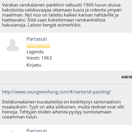
Varakas ranskalainen pankkiiri valtuutti 1900-luvun alussa
kaksitoista valokuvaajaa ottamaan kuvia ja videoita ympäri
maailman. Nyt nuo on laitettu kaiken kansan nähtäville ja
haettavaksi. Siitä vaan kokeilemaan ranskankielisiä
hakusanoja. Laitoin kengät esimerkiksi.
Partasuti
Legenda
Viestit: 1963
Kirjattu
#4818
14.01.23 - klo:14:58
http://www.seungwonhong.com/#/sartorial-painting/
Eteläkorealainen kuvataiteilija on keskittynyt sartoriaalisiin
maalauksiin. Tyyli on aika sotkuinen, mutta teokset ovat silti
hienoja. Tehtyjen töiden aiheista pystyy tunnistamaan
useamman tutun.
Partasuti