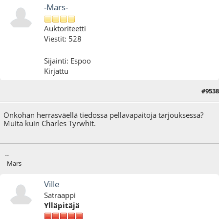
-Mars-
Auktoriteetti
Viestit: 528
Sijainti: Espoo
Kirjattu
#9538
19.09.25 - klo:13:13
Onkohan herrasväellä tiedossa pellavapaitoja tarjouksessa?
Muita kuin Charles Tyrwhit.
--
-Mars-
Ville
Satraappi
Ylläpitäjä