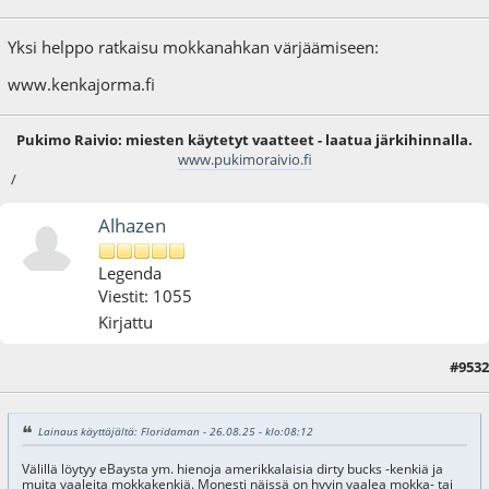
Yksi helppo ratkaisu mokkanahkan värjäämiseen:
www.kenkajorma.fi
Pukimo Raivio: miesten käytetyt vaatteet - laatua järkihinnalla.
www.pukimoraivio.fi
/
Alhazen
Legenda
Viestit: 1055
Kirjattu
#9532
27.08.25 - klo:09:28
Lainaus käyttäjältä: Floridaman - 26.08.25 - klo:08:12
Välillä löytyy eBaysta ym. hienoja amerikkalaisia dirty bucks -kenkiä ja
muita vaaleita mokkakenkiä. Monesti näissä on hyvin vaalea mokka- tai