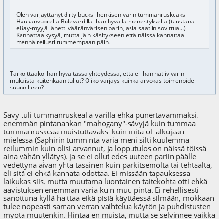
Olen värjäyttänyt dirty bucks -henkisen värin tummanruskeaksi
Haukanvuorella Bulevardilla ihan hyvällä menestyksellä (taustana
eBay-myyjä lähetti vääränvärisen parin, asia saatiin sovittua...)
Kannattaa kysyä, mutta jäin käsitykseen että näissä kannattaa
mennä reilusti tummempaan päin.
Tarkoittaako ihan hyvä tässä yhteydessä, että ei ihan natiivivärin
mukaista kuitenkaan tullut? Oliko värjäys kuinka arvokas toimenpide
suunnilleen?
Sävy tuli tummanruskealla värillä ehkä punertavammaksi,
enemmän pintanahkan "mahogany"-sävyjä kuin tummaa
tummanruskeaa muistuttavaksi kuin mitä oli alkujaan
mielessä (Saphirin tumminta väriä meni silti kuulemma
reilummin kuin olisi arvannut, ja lopputulos on näissä töissä
aina vähän yllätys), ja se ei ollut edes uuteen pariin päälle
vedettynä aivan yhtä tasainen kuin parkitsemolta tai tehtaalta,
eli sitä ei ehkä kannata odottaa. Ei missään tapauksessa
laikukas siis, mutta muutama luontainen taitekohta otti ehkä
aavistuksen enemmän väriä kuin muu pinta. Ei rehellisesti
sanottuna kyllä haittaa eikä pistä käyttäessä silmään, mokkaan
tulee nopeasti saman verran vaihtelua käytön ja puhdistusten
myötä muutenkin. Hintaa en muista, mutta se selvinnee vaikka