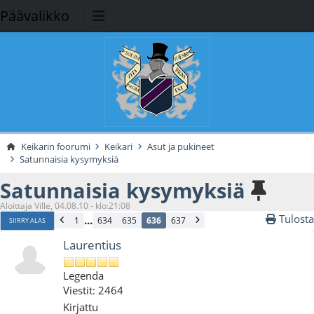
Päävalikko
Keikarin foorumi
Keikari
Asut ja pukineet
Satunnaisia kysymyksiä
Satunnaisia kysymyksiä
Aloittaja Ville, 04.08.10 - klo:21:08
Tulosta
...
1
634
635
636
637
SIIRRY ALAS
Laurentius
Legenda
Viestit: 2464
Kirjattu