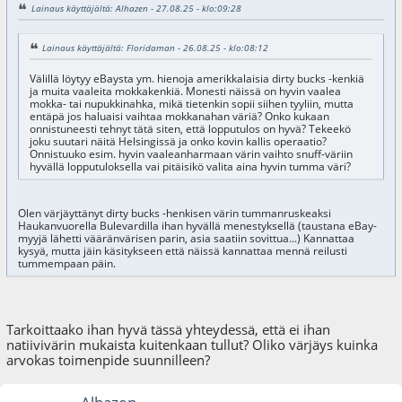
Lainaus käyttäjältä: Alhazen - 27.08.25 - klo:09:28
Lainaus käyttäjältä: Floridaman - 26.08.25 - klo:08:12
Välillä löytyy eBaysta ym. hienoja amerikkalaisia dirty bucks -kenkiä
ja muita vaaleita mokkakenkiä. Monesti näissä on hyvin vaalea
mokka- tai nupukkinahka, mikä tietenkin sopii siihen tyyliin, mutta
entäpä jos haluaisi vaihtaa mokkanahan väriä? Onko kukaan
onnistuneesti tehnyt tätä siten, että lopputulos on hyvä? Tekeekö
joku suutari näitä Helsingissä ja onko kovin kallis operaatio?
Onnistuuko esim. hyvin vaaleanharmaan värin vaihto snuff-väriin
hyvällä lopputuloksella vai pitäisikö valita aina hyvin tumma väri?
Olen värjäyttänyt dirty bucks -henkisen värin tummanruskeaksi
Haukanvuorella Bulevardilla ihan hyvällä menestyksellä (taustana eBay-
myyjä lähetti vääränvärisen parin, asia saatiin sovittua...) Kannattaa
kysyä, mutta jäin käsitykseen että näissä kannattaa mennä reilusti
tummempaan päin.
Tarkoittaako ihan hyvä tässä yhteydessä, että ei ihan
natiivivärin mukaista kuitenkaan tullut? Oliko värjäys kuinka
arvokas toimenpide suunnilleen?