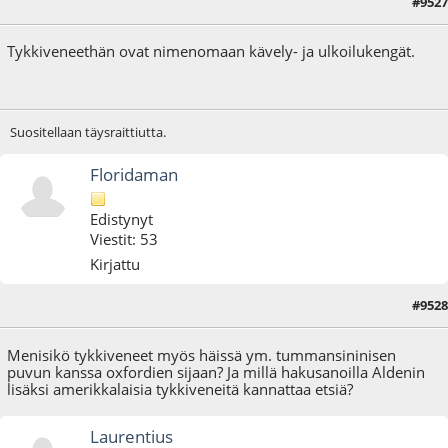
#9527
21.06.25 - klo:15:25
Tykkiveneethän ovat nimenomaan kävely- ja ulkoilukengät.
Suositellaan täysraittiutta.
Floridaman
Edistynyt
Viestit: 53
Kirjattu
#9528
22.06.25 - klo:11:36
Menisikö tykkiveneet myös häissä ym. tummansininisen
puvun kanssa oxfordien sijaan? Ja millä hakusanoilla Aldenin
lisäksi amerikkalaisia tykkiveneitä kannattaa etsiä?
Laurentius