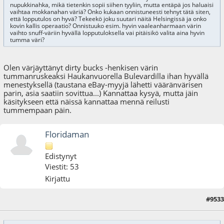
nupukkinahka, mikä tietenkin sopii siihen tyyliin, mutta entäpä jos haluaisi
vaihtaa mokkanahan väriä? Onko kukaan onnistuneesti tehnyt tätä siten,
että lopputulos on hyvä? Tekeekö joku suutari näitä Helsingissä ja onko
kovin kallis operaatio? Onnistuuko esim. hyvin vaaleanharmaan värin
vaihto snuff-väriin hyvällä lopputuloksella vai pitäisikö valita aina hyvin
tumma väri?
Olen värjäyttänyt dirty bucks -henkisen värin
tummanruskeaksi Haukanvuorella Bulevardilla ihan hyvällä
menestyksellä (taustana eBay-myyjä lähetti vääränvärisen
parin, asia saatiin sovittua...) Kannattaa kysyä, mutta jäin
käsitykseen että näissä kannattaa mennä reilusti
tummempaan päin.
Floridaman
Edistynyt
Viestit: 53
Kirjattu
#9533
27.08.25 - klo:15:26