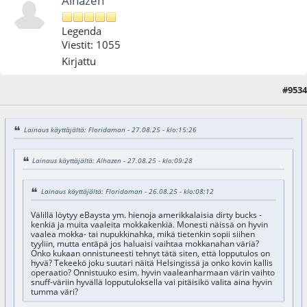
Alhazen
Legenda
Viestit: 1055
Kirjattu
#9534
28.08.25 - klo:12:47
Lainaus käyttäjältä: Floridaman - 27.08.25 - klo:15:26
Lainaus käyttäjältä: Alhazen - 27.08.25 - klo:09:28
Lainaus käyttäjältä: Floridaman - 26.08.25 - klo:08:12
Välillä löytyy eBaysta ym. hienoja amerikkalaisia dirty bucks -
kenkiä ja muita vaaleita mokkakenkiä. Monesti näissä on hyvin
vaalea mokka- tai nupukkinahka, mikä tietenkin sopii siihen
tyyliin, mutta entäpä jos haluaisi vaihtaa mokkanahan väriä?
Onko kukaan onnistuneesti tehnyt tätä siten, että lopputulos on
hyvä? Tekeekö joku suutari näitä Helsingissä ja onko kovin kallis
operaatio? Onnistuuko esim. hyvin vaaleanharmaan värin vaihto
snuff-väriin hyvällä lopputuloksella vai pitäisikö valita aina hyvin
tumma väri?