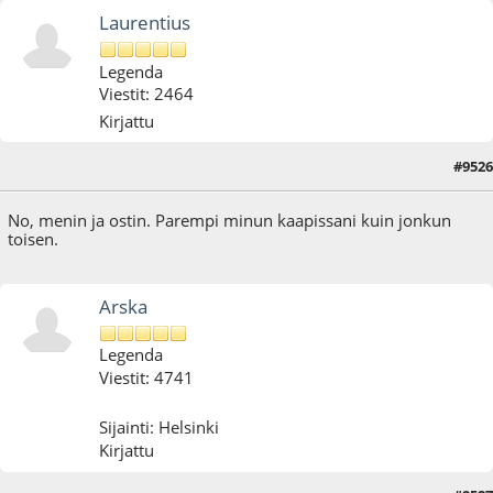
Laurentius
Legenda
Viestit: 2464
Kirjattu
#9526
20.06.25 - klo:21:18
No, menin ja ostin. Parempi minun kaapissani kuin jonkun
toisen.
Arska
Legenda
Viestit: 4741
Sijainti: Helsinki
Kirjattu