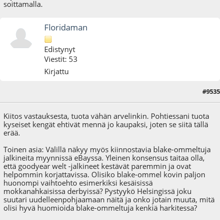
soittamalla.
Floridaman
Edistynyt
Viestit: 53
Kirjattu
#9535
05.09.25 - klo:18:57
Kiitos vastauksesta, tuota vähän arvelinkin. Pohtiessani tuota
kyseiset kengät ehtivät mennä jo kaupaksi, joten se siitä tällä
erää.
Toinen asia: Välillä näkyy myös kiinnostavia blake-ommeltuja
jalkineita myynnissä eBayssa. Yleinen konsensus taitaa olla,
että goodyear welt -jalkineet kestävät paremmin ja ovat
helpommin korjattavissa. Olisiko blake-ommel kovin paljon
huonompi vaihtoehto esimerkiksi kesäisissä
mokkanahkaisissa derbyissä? Pystyykö Helsingissä joku
suutari uudelleenpohjaamaan näitä ja onko jotain muuta, mitä
olisi hyvä huomioida blake-ommeltuja kenkiä harkitessa?