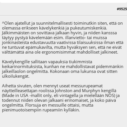
#9525
20.06.25 - klo:18:33
^Olen ajatellut ja suunnitelmallisesti toiminutkin siten, että on
olemassa erikseen kävelykenkiä ja pukeutumiskenkiä.
Jälkimmäisten on sovittava jalkaan hyvin, ja niiden kansssa
täytyy pystyä kävelemään esim. illanvietto- tai muissa
jonkinasteista edustavuutta vaativissa tilaisuuksissa ilman että
ne tuntuvat epämukavilta, mutta hyväksyen sen, että ne eivät
välttämättä aina ole ergonomisimmat mahdolliset jalkineet.
Kävelykengille sallitaan vapauksia tiukimmista
keikarinormituksista, kunhan ne mahdollistavat pidemmänkin
jalkeillaolon ongelmitta. Kokonaan oma lukunsa ovat sitten
ulkoilukengät.
Aihetta sivuten, olen mennyt useat messurupeamat
näytteilleasettajan roolissa Johnston and Murphyn kengillä
(Made in USA -mallit only, eli vintagella ja mielellään NOS) ja
todennut niiden olevan jalkaani erinomaiset, ja koko päivä
ongelmitta. Florsuja en messuille ottaisi, mutta
pienimuotoisempiin rupeamiin kylläkin.