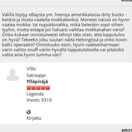
26.08.25 - klo:08:12
Välillä löytyy eBaysta ym. hienoja amerikkalaisia dirty bucks -
kenkiä ja muita vaaleita mokkakenkiä. Monesti näissä on hyvin
vaalea mokka- tai nupukkinahka, mikä tietenkin sopii siihen
tyyliin, mutta entäpä jos haluaisi vaihtaa mokkanahan väriä?
Onko kukaan onnistuneesti tehnyt tätä siten, että lopputulos
on hyvä? Tekeekö joku suutari näitä Helsingissä ja onko kovin
kallis operaatio? Onnistuuko esim. hyvin vaaleanharmaan
värin vaihto snuff-väriin hyvällä lopputuloksella vai pitäisikö
valita aina hyvin tumma väri?
Ville
Satraappi
Ylläpitäjä
Legenda
Viestit: 9319
Kirjattu
#9531
26.08.25 - klo:17:16