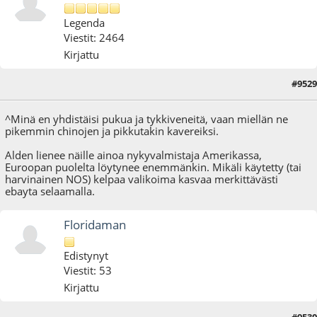
Legenda
Viestit: 2464
Kirjattu
#9529
22.06.25 - klo:16:25
^Minä en yhdistäisi pukua ja tykkiveneitä, vaan miellän ne
pikemmin chinojen ja pikkutakin kavereiksi.
Alden lienee näille ainoa nykyvalmistaja Amerikassa,
Euroopan puolelta löytynee enemmänkin. Mikäli käytetty (tai
harvinainen NOS) kelpaa valikoima kasvaa merkittävästi
ebayta selaamalla.
Floridaman
Edistynyt
Viestit: 53
Kirjattu
#9530