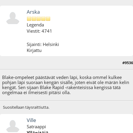
Arska
Legenda
Viestit: 4741
Sijainti: Helsinki
Kirjattu
#9536
08.09.25 - klo:16:19
Blake-ompeleet päästävät veden läpi, koska ommel kulkee
pohjan läpi suoraan kengän sisälle, joten eivät ole märän kelin
kengät. Sen sijaan Blake Rapid -rakenteisissa kengissä tätä
ongelmaa ei ilmeisesti pitäisi olla.
Suositellaan täysraittiutta.
Ville
Satraappi
Ylläpitäjä