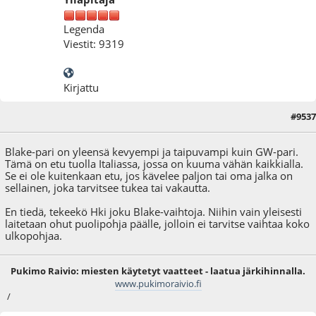
Legenda
Viestit: 9319
Kirjattu
#9537
09.09.25 - klo:09:36
Blake-pari on yleensä kevyempi ja taipuvampi kuin GW-pari.
Tämä on etu tuolla Italiassa, jossa on kuuma vähän kaikkialla.
Se ei ole kuitenkaan etu, jos kävelee paljon tai oma jalka on
sellainen, joka tarvitsee tukea tai vakautta.
En tiedä, tekeekö Hki joku Blake-vaihtoja. Niihin vain yleisesti
laitetaan ohut puolipohja päälle, jolloin ei tarvitse vaihtaa koko
ulkopohjaa.
Pukimo Raivio: miesten käytetyt vaatteet - laatua järkihinnalla.
www.pukimoraivio.fi
/