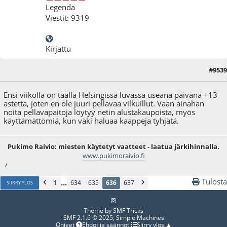
Legenda
Viestit: 9319
Kirjattu
#9539
20.09.25 - klo:19:22
Ensi viikolla on täällä Helsingissä luvassa useana päivänä +13
astetta, joten en ole juuri pellavaa vilkuillut. Vaan ainahan
noita pellavapaitoja löytyy netin alustakaupoista, myös
käyttämättömiä, kun väki haluaa kaappeja tyhjätä.
Pukimo Raivio: miesten käytetyt vaatteet - laatua järkihinnalla.
www.pukimoraivio.fi
/
Tulosta
...
1
634
635
636
637
SIIRRY YLÖS
Theme by
SMF Tricks
SMF 2.1.6 © 2025
,
Simple Machines
Ohjeet
Ehdot ja säännöt
Siirry ylös ▲