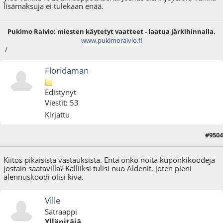
lisämaksuja ei tulekaan enää.
Pukimo Raivio: miesten käytetyt vaatteet - laatua järkihinnalla.
www.pukimoraivio.fi
/
Floridaman
Edistynyt
Viestit: 53
Kirjattu
#9504
10.03.25 - klo:13:05
Kiitos pikaisista vastauksista. Entä onko noita kuponkikoodeja
jostain saatavilla? Kalliiksi tulisi nuo Aldenit, joten pieni
alennuskoodi olisi kiva.
Ville
Satraappi
Ylläpitäjä