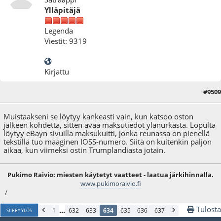
Ylläpitäjä
Legenda
Viestit: 9319
Kirjattu
#9509
15.03.25 - klo:09:36
Muistaakseni se löytyy kankeasti vain, kun katsoo oston
jälkeen kohdetta, sitten avaa maksutiedot ylänurkasta. Lopulta
löytyy eBayn sivuilla maksukuitti, jonka reunassa on pienellä
tekstillä tuo maaginen IOSS-numero. Siitä on kuitenkin paljon
aikaa, kun viimeksi ostin Trumplandiasta jotain.
Pukimo Raivio: miesten käytetyt vaatteet - laatua järkihinnalla.
www.pukimoraivio.fi
/
Tulosta
...
1
632
633
634
635
636
637
SIIRRY YLÖS