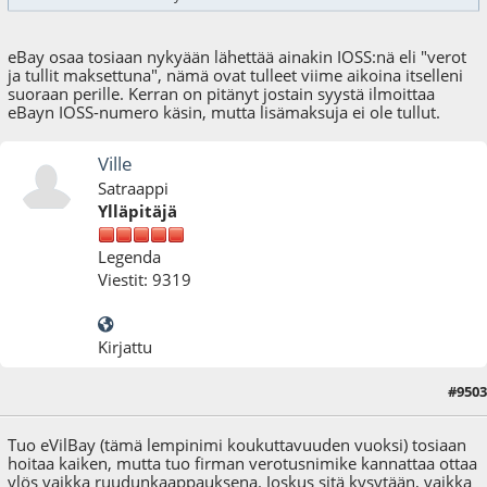
eBay osaa tosiaan nykyään lähettää ainakin IOSS:nä eli "verot
ja tullit maksettuna", nämä ovat tulleet viime aikoina itselleni
suoraan perille. Kerran on pitänyt jostain syystä ilmoittaa
eBayn IOSS-numero käsin, mutta lisämaksuja ei ole tullut.
Ville
Satraappi
Ylläpitäjä
Legenda
Viestit: 9319
Kirjattu
#9503
10.03.25 - klo:13:02
Tuo eVilBay (tämä lempinimi koukuttavuuden vuoksi) tosiaan
hoitaa kaiken, mutta tuo firman verotusnimike kannattaa ottaa
ylös vaikka ruudunkaappauksena. Joskus sitä kysytään, vaikka