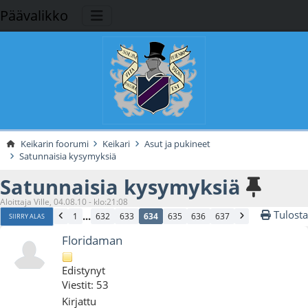
Päävalikko
Keikarin foorumi
Keikari
Asut ja pukineet
Satunnaisia kysymyksiä
Satunnaisia kysymyksiä
Aloittaja Ville, 04.08.10 - klo:21:08
Tulosta
...
1
632
633
634
635
636
637
SIIRRY ALAS
Floridaman
Edistynyt
Viestit: 53
Kirjattu