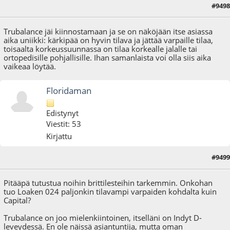
#9498
29.01.25 - klo:13:54
Trubalance jäi kiinnostamaan ja se on näköjään itse asiassa
aika uniikki: kärkipää on hyvin tilava ja jättää varpaille tilaa,
toisaalta korkeussuunnassa on tilaa korkealle jalalle tai
ortopedisille pohjallisille. Ihan samanlaista voi olla siis aika
vaikeaa löytää.
Floridaman
Edistynyt
Viestit: 53
Kirjattu
#9499
31.01.25 - klo:08:50
Pitääpä tutustua noihin brittilesteihin tarkemmin. Onkohan
tuo Loaken 024 paljonkin tilavampi varpaiden kohdalta kuin
Capital?
Trubalance on joo mielenkiintoinen, itselläni on Indyt D-
leveydessä. En ole näissä asiantuntija, mutta oman