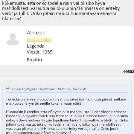
kokemusta, että onko todella näin vai olisiko hyvä
mahdollisesti varautua piilokuluihin? Hinnassa on eritelty
verot ja tullit. Onko jotain muuta huomioitavaa eBaysta
tilatessa?
Alhazen
Legenda
Viestit: 1055
Kirjattu
#9502
10.03.25 - klo:10:01
Lainaus käyttäjältä: Floridaman - 10.03.25 - klo:09:50
Tutkiskelun jälkeen jotkut brittilestit voisivat toimia, mutta pitäisi melkein
matkustaa Jerym Streetille kokeilemaan näitä.
Huomasin kuitenkin, että eBaysta olisi mahdollista uudet Aldenit omassa
koossani jo hyväksi todetussa lestissä. Kun vie tuotteen kassalle, niin siinä
näkyy eBayn mukaan täysin lopullinen hinta Yhdysvalloista tilattuna. Onko
jollain kokemusta, että onko todella näin vai olisiko hyvä mahdollisesti
varautua piilokuluihin? Hinnassa on eritelty verot ja tullit. Onko jotain
muuta huomioitavaa eBaysta tilatessa?