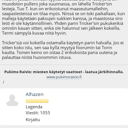
muodoton pullero joka suunnassa, on lähellä Tricker'sin
lestejä. Tuo T. kun on erikoistunut maaseutumalleihin,
saapaslesteissä on tilaa myös. Niissä se on toki paikallaan, kun
malleja käytetään paksujen sukkien kanssa, ja maastossa siro
lesti ei ole käytännöllinen. Yhden parin Tricker'sin pukukenkiä
omistin kauan sitten, enkä ole halunnut sen jälkeen kokeilla.
Termi sämpylä kuvaa niitä hyvin.
Tricker'siä voi kokeilla ostamalla käytetyn parin halvalla. Jos ei
sitten koko istu, sen saa kyllä myytyä foorumin tai Torin
kautta. Toinen keino on ostaa 2 erikokoista paria uutena ja
palauttaa niistä huonommin istuva.
Pukimo Raivio: miesten käytetyt vaatteet - laatua järkihinnalla.
www.pukimoraivio.fi
/
Alhazen
Legenda
Viestit: 1055
Kirjattu