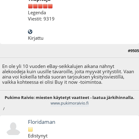
Legenda
Viestit: 9319
Kirjattu
#9505
11.03.25 - klo:09:45
En ole yli 10 vuoden eBay-seikkalujen aikana nähnyt
alekoodeja kuin uusille tavaroille, joita myyvät yritystilit. Vaan
aina voi kokeilla tehdä suoran tarjouksen yksityisviestillä,
vaikka kohteessa ei olisi Buy it now -toimintoa.
Pukimo Raivio: miesten käytetyt vaatteet - laatua järkihinnalla.
www.pukimoraivio.fi
/
Floridaman
Edistynyt