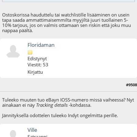
Ostoskorissa hauduttelu tai watchlistille lisääminen on usein
tapa saada ammattimaisemmilta myyjiltä juuri tuollainen 5-
10% tarjous, jos on valmis ottamaan sen riskin että joku muu
nappaa päältä.
Floridaman
Edistynyt
Viestit: 53
Kirjattu
#9508
13.03.25 - klo:11:20
Tuleeko muuten tuo eBayn IOSS-numero missä vaiheessa? Nyt
ainakaan ei näy
Tracking details
-kohdassa.
Jännityksellä odottelen tuleeko Indyt ongelmitta perille.
Ville
Satraappi