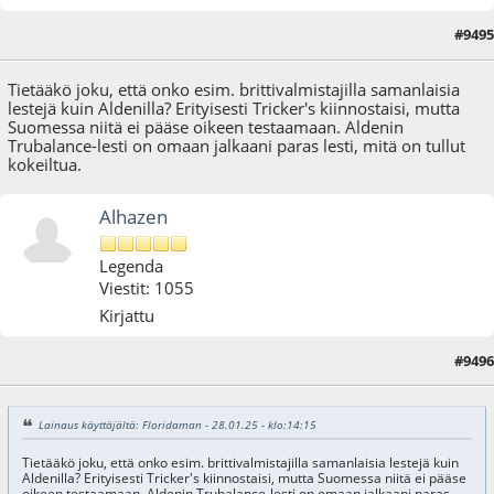
#9495
28.01.25 - klo:14:15
Tietääkö joku, että onko esim. brittivalmistajilla samanlaisia
lestejä kuin Aldenilla? Erityisesti Tricker's kiinnostaisi, mutta
Suomessa niitä ei pääse oikeen testaamaan. Aldenin
Trubalance-lesti on omaan jalkaani paras lesti, mitä on tullut
kokeiltua.
Alhazen
Legenda
Viestit: 1055
Kirjattu
#9496
28.01.25 - klo:15:26
Lainaus käyttäjältä: Floridaman - 28.01.25 - klo:14:15
Tietääkö joku, että onko esim. brittivalmistajilla samanlaisia lestejä kuin
Aldenilla? Erityisesti Tricker's kiinnostaisi, mutta Suomessa niitä ei pääse
oikeen testaamaan. Aldenin Trubalance-lesti on omaan jalkaani paras