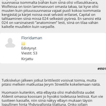
suunnassa isommalta (vähän kuin siinä olisi villasukkavara,
Wolfeissa on tosin lammasvuori omasta takaa, tai kyse olisi
muuten kuin pituussuunnassa vajaat puoli kokoa isommasta
kengästä) ja kärjet noissa ovat selvästi erilaiset, Capital on
talttaaminen siinä missä 024 selkeästi pyöreä. En sanoisi että
024 on varsinaisesti ”anatominen” lesti, siinä on tilaa vähän
kaikelle muullekin kuin varpaille.
Floridaman
Edistynyt
Viestit: 53
Kirjattu
#9501
10.03.25 - klo:09:50
Tutkiskelun jälkeen jotkut brittilestit voisivat toimia, mutta
pitäisi melkein matkustaa Jerym Streetille kokeilemaan näitä.
Huomasin kuitenkin, että eBaysta olisi mahdollista uudet
Aldenit omassa koossani jo hyväksi todetussa lestissä. Kun vie
tuotteen kassalle, niin siinä näkyy eBayn mukaan täysin
lopullinen hinta Yhdysvalloista tilattuna. Onko jollain