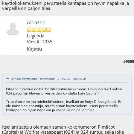
käyttökokemukseni perusteella kantapää on hyvin napakka ja
varpailla on paljon tilaa.
Alhazen
Legenda
Viestit: 1055
Kirjattu
#9500
31.01.25 - klo:16:16
Lainaus käyttäjältä: Floridaman - 31.01.25 - klo:08:50
Pitääpä tutustua noihin brittilesteihin tarkemmin. Onkohan tuo Loaken
024 paljonkin tilavampi varpaiden kohdalta kuin Capital?
Trubalance on joo mielenkiintoinen, itselläni on Indyt D-leveydessä. En
ole näissä asiantuntija, mutta oman käyttökokemukseni perusteella
kantapää on hyvin napakka ja varpailla on paljon tilaa.
Itselläni sattuu olemaan saman kokonumeron Pimlicot
(Capital) ja Wolf-talvisaappaat (024) ja 024 tuntuu sekä joka