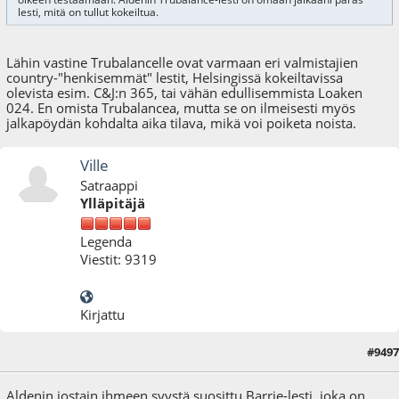
lesti, mitä on tullut kokeiltua.
Lähin vastine Trubalancelle ovat varmaan eri valmistajien
country-"henkisemmät" lestit, Helsingissä kokeiltavissa
olevista esim. C&J:n 365, tai vähän edullisemmista Loaken
024. En omista Trubalancea, mutta se on ilmeisesti myös
jalkapöydän kohdalta aika tilava, mikä voi poiketa noista.
Ville
Satraappi
Ylläpitäjä
Legenda
Viestit: 9319
Kirjattu
#9497
29.01.25 - klo:10:33
Aldenin jostain ihmeen syystä suosittu Barrie-lesti, joka on