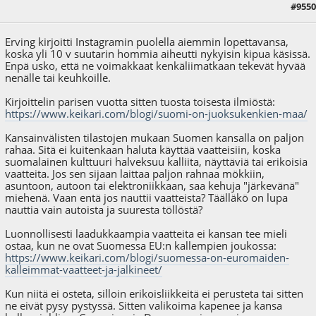
#9550
11.06.26 - klo:11:03
Erving kirjoitti Instagramin puolella aiemmin lopettavansa,
koska yli 10 v suutarin hommia aiheutti nykyisin kipua käsissä.
Enpä usko, että ne voimakkaat kenkäliimatkaan tekevät hyvää
nenälle tai keuhkoille.
Kirjoittelin parisen vuotta sitten tuosta toisesta ilmiöstä:
https://www.keikari.com/blogi/suomi-on-juoksukenkien-maa/
Kansainvälisten tilastojen mukaan Suomen kansalla on paljon
rahaa. Sitä ei kuitenkaan haluta käyttää vaatteisiin, koska
suomalainen kulttuuri halveksuu kalliita, näyttäviä tai erikoisia
vaatteita. Jos sen sijaan laittaa paljon rahnaa mökkiin,
asuntoon, autoon tai elektroniikkaan, saa kehuja "järkevänä"
miehenä. Vaan entä jos nauttii vaatteista? Täälläkö on lupa
nauttia vain autoista ja suuresta töllöstä?
Luonnollisesti laadukkaampia vaatteita ei kansan tee mieli
ostaa, kun ne ovat Suomessa EU:n kallempien joukossa:
https://www.keikari.com/blogi/suomessa-on-euromaiden-
kalleimmat-vaatteet-ja-jalkineet/
Kun niitä ei osteta, silloin erikoisliikkeitä ei perusteta tai sitten
ne eivät pysy pystyssä. Sitten valikoima kapenee ja kansa