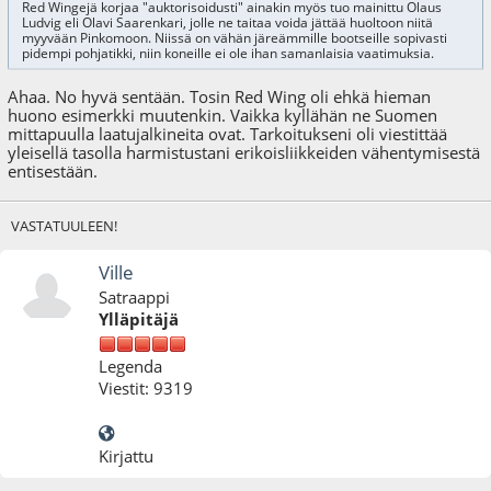
Red Wingejä korjaa "auktorisoidusti" ainakin myös tuo mainittu Olaus
Ludvig eli Olavi Saarenkari, jolle ne taitaa voida jättää huoltoon niitä
myyvään Pinkomoon. Niissä on vähän järeämmille bootseille sopivasti
pidempi pohjatikki, niin koneille ei ole ihan samanlaisia vaatimuksia.
Ahaa. No hyvä sentään. Tosin Red Wing oli ehkä hieman
huono esimerkki muutenkin. Vaikka kyllähän ne Suomen
mittapuulla laatujalkineita ovat. Tarkoitukseni oli viestittää
yleisellä tasolla harmistustani erikoisliikkeiden vähentymisestä
entisestään.
VASTATUULEEN!
Ville
Satraappi
Ylläpitäjä
Legenda
Viestit: 9319
Kirjattu