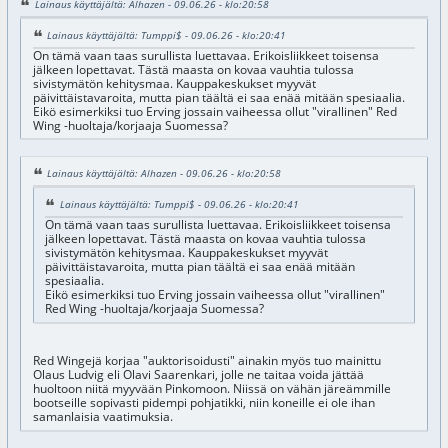
Lainaus käyttäjältä: Alhazen - 09.06.26 - klo:20:58
Lainaus käyttäjältä: Tumppi$ - 09.06.26 - klo:20:41
On tämä vaan taas surullista luettavaa. Erikoisliikkeet toisensa
jälkeen lopettavat. Tästä maasta on kovaa vauhtia tulossa
sivistymätön kehitysmaa. Kauppakeskukset myyvät
päivittäistavaroita, mutta pian täältä ei saa enää mitään spesiaalia.
Eikö esimerkiksi tuo Erving jossain vaiheessa ollut "virallinen" Red
Wing -huoltaja/korjaaja Suomessa?
Lainaus käyttäjältä: Alhazen - 09.06.26 - klo:20:58
Lainaus käyttäjältä: Tumppi$ - 09.06.26 - klo:20:41
On tämä vaan taas surullista luettavaa. Erikoisliikkeet toisensa
jälkeen lopettavat. Tästä maasta on kovaa vauhtia tulossa
sivistymätön kehitysmaa. Kauppakeskukset myyvät
päivittäistavaroita, mutta pian täältä ei saa enää mitään
spesiaalia.
Eikö esimerkiksi tuo Erving jossain vaiheessa ollut "virallinen"
Red Wing -huoltaja/korjaaja Suomessa?
Red Wingejä korjaa "auktorisoidusti" ainakin myös tuo mainittu
Olaus Ludvig eli Olavi Saarenkari, jolle ne taitaa voida jättää
huoltoon niitä myyvään Pinkomoon. Niissä on vähän järeämmille
bootseille sopivasti pidempi pohjatikki, niin koneille ei ole ihan
samanlaisia vaatimuksia.