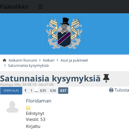
Päävalikko
Keikarin foorumi
Keikari
Asut ja pukineet
Satunnaisia kysymyksiä
Satunnaisia kysymyksiä
Aloittaja Ville, 04.08.10 - klo:21:08
Tulosta
...
1
635
636
637
SIIRRY ALAS
Floridaman
Edistynyt
Viestit: 53
Kirjattu