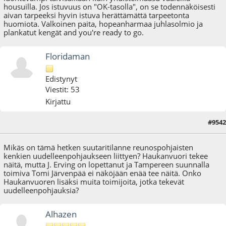
housuilla. Jos istuvuus on "OK-tasolla", on se todennäköisesti
aivan tarpeeksi hyvin istuva herättämättä tarpeetonta
huomiota. Valkoinen paita, hopeanharmaa juhlasolmio ja
plankatut kengät and you're ready to go.
Floridaman
Edistynyt
Viestit: 53
Kirjattu
#9542
01.06.26 - klo:10:05
Mikäs on tämä hetken suutaritilanne reunospohjaisten
kenkien uudelleenpohjaukseen liittyen? Haukanvuori tekee
näitä, mutta J. Erving on lopettanut ja Tampereen suunnalla
toimiva Tomi Järvenpää ei näköjään enää tee näitä. Onko
Haukanvuoren lisäksi muita toimijoita, jotka tekevät
uudelleenpohjauksia?
Alhazen