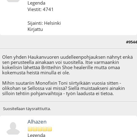
Legenda
Viestit: 4741
Sijainti: Helsinki
Kirjattu
#9544
05.06.26 - klo:23:16
Olen yhden Haukanvuoren uudelleenpohjauksen nähnyt enkä
sen perusteella ainakaan voi suositella. Itse varmaankin
kokeilisin lähettää Britteihin Shoe healerille mutta omaa
kokemusta heistä minulla ei ole.
Mihin suutariin Monofixin Toni siirtyikään vuosia sitten -
olikohan se Sellossa vai missä? Siellä muistaakseni ainakin
silloin tehtiin pohjanvaihtoja - työn laadusta ei tietoa.
Suositellaan täysraittiutta.
Alhazen
Legenda