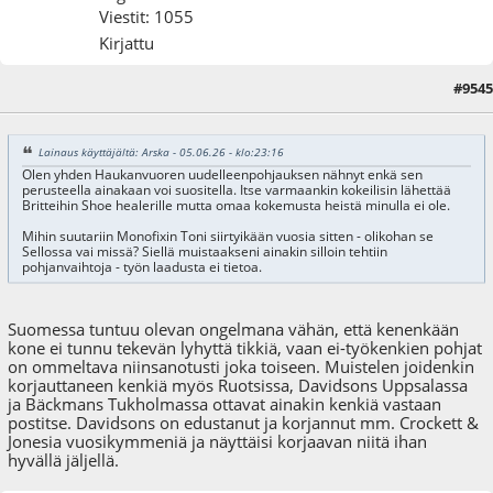
Viestit: 1055
Kirjattu
#9545
08.06.26 - klo:16:57
Viimeisin muokkaus
: 08.06.26 - klo:16:59 käyttäjältä Alhazen
Lainaus käyttäjältä: Arska - 05.06.26 - klo:23:16
Olen yhden Haukanvuoren uudelleenpohjauksen nähnyt enkä sen
perusteella ainakaan voi suositella. Itse varmaankin kokeilisin lähettää
Britteihin Shoe healerille mutta omaa kokemusta heistä minulla ei ole.
Mihin suutariin Monofixin Toni siirtyikään vuosia sitten - olikohan se
Sellossa vai missä? Siellä muistaakseni ainakin silloin tehtiin
pohjanvaihtoja - työn laadusta ei tietoa.
Suomessa tuntuu olevan ongelmana vähän, että kenenkään
kone ei tunnu tekevän lyhyttä tikkiä, vaan ei-työkenkien pohjat
on ommeltava niinsanotusti joka toiseen. Muistelen joidenkin
korjauttaneen kenkiä myös Ruotsissa, Davidsons Uppsalassa
ja Bäckmans Tukholmassa ottavat ainakin kenkiä vastaan
postitse. Davidsons on edustanut ja korjannut mm. Crockett &
Jonesia vuosikymmeniä ja näyttäisi korjaavan niitä ihan
hyvällä jäljellä.