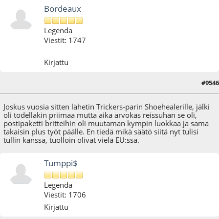
Bordeaux
Legenda
Viestit: 1747
Kirjattu
#9546
09.06.26 - klo:10:00
Joskus vuosia sitten lähetin Trickers-parin Shoehealerille, jälki
oli todellakin priimaa mutta aika arvokas reissuhan se oli,
postipaketti britteihin oli muutaman kympin luokkaa ja sama
takaisin plus työt päälle. En tiedä mikä säätö siitä nyt tulisi
tullin kanssa, tuolloin olivat vielä EU:ssa.
Tumppi$
Legenda
Viestit: 1706
Kirjattu