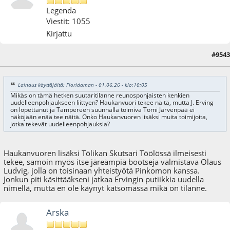
Legenda
Viestit: 1055
Kirjattu
#9543
01.06.26 - klo:13:19
Lainaus käyttäjältä: Floridaman - 01.06.26 - klo:10:05
Mikäs on tämä hetken suutaritilanne reunospohjaisten kenkien
uudelleenpohjaukseen liittyen? Haukanvuori tekee näitä, mutta J. Erving
on lopettanut ja Tampereen suunnalla toimiva Tomi Järvenpää ei
näköjään enää tee näitä. Onko Haukanvuoren lisäksi muita toimijoita,
jotka tekevät uudelleenpohjauksia?
Haukanvuoren lisäksi Tölikan Skutsari Töölössä ilmeisesti
tekee, samoin myös itse järeämpiä bootseja valmistava Olaus
Ludvig, jolla on toisinaan yhteistyötä Pinkomon kanssa.
Jonkun piti käsittääkseni jatkaa Ervingin putiikkia uudella
nimellä, mutta en ole käynyt katsomassa mikä on tilanne.
Arska