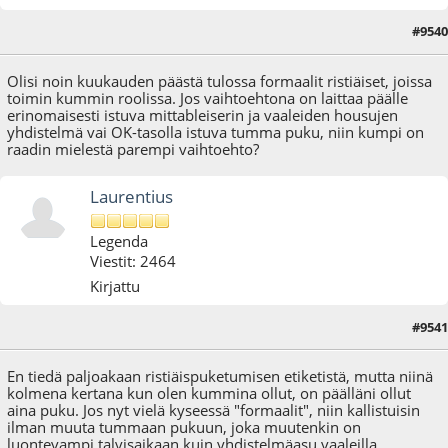
#9540
05.01.26 - klo:10:06
Olisi noin kuukauden päästä tulossa formaalit ristiäiset, joissa
toimin kummin roolissa. Jos vaihtoehtona on laittaa päälle
erinomaisesti istuva mittableiserin ja vaaleiden housujen
yhdistelmä vai OK-tasolla istuva tumma puku, niin kumpi on
raadin mielestä parempi vaihtoehto?
Laurentius
Legenda
Viestit: 2464
Kirjattu
#9541
05.01.26 - klo:15:18
En tiedä paljoakaan ristiäispuketumisen etiketistä, mutta niinä
kolmena kertana kun olen kummina ollut, on päälläni ollut
aina puku. Jos nyt vielä kyseessä "formaalit", niin kallistuisin
ilman muuta tummaan pukuun, joka muutenkin on
luontevampi talvisaikaan kuin yhdistelmäasu vaaleilla