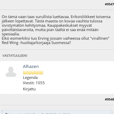
#9547
09.06.26 - klo:20:41
On tämä vaan taas surullista luettavaa. Erikoisliikkeet toisensa
jälkeen lopettavat. Tästä maasta on kovaa vauhtia tulossa
sivistymätön kehitysmaa. Kauppakeskukset myyvät
päivittäistavaroita, mutta pian täältä ei saa enää mitään
spesiaalia.
Eikö esimerkiksi tuo Erving jossain vaiheessa ollut "virallinen"
Red Wing -huoltaja/korjaaja Suomessa?
VASTATUULEEN!
Alhazen
Legenda
Viestit: 1055
Kirjattu
#9548
09.06.26 - klo:20:58