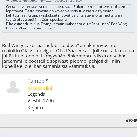
Lainaus käyttäjältä: Tumppi$ - 09.06.26 - klo:20:41
On tämä vaan taas surullista luettavaa. Erikoisliikkeet toisensa jälkeen
lopettavat. Tästä maasta on kovaa vauhtia tulossa sivistymätön
kehitysmaa. Kauppakeskukset myyvät päivittäistavaroita, mutta pian
täältä ei saa enää mitään spesiaalia.
Eikö esimerkiksi tuo Erving jossain vaiheessa ollut "virallinen" Red Wing -
huoltaja/korjaaja Suomessa?
Red Wingejä korjaa "auktorisoidusti" ainakin myös tuo
mainittu Olaus Ludvig eli Olavi Saarenkari, jolle ne taitaa voida
jättää huoltoon niitä myyvään Pinkomoon. Niissä on vähän
järeämmille bootseille sopivasti pidempi pohjatikki, niin
koneille ei ole ihan samanlaisia vaatimuksia.
Tumppi$
Legenda
Viestit: 1706
Kirjattu
#9549
09.06.26 - klo:21:47