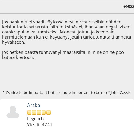
#9522
17.06.25 - klo:10:16
Jos hankinta ei vaadi käytössä oleviin resursseihin nähden
kohtuutonta satsausta, niin miksipäs ei, ihan vaan negatiivisen
ostokrapulan välttämiseksi. Monesti joituu jälkeenpäin
harmittelemaan kun ei käyttänyt jotain tarjoutunutta tilannetta
hyväkseen.
Jos hetken päästä tuntuvat ylimääräisiltä, niin ne on helppo
laittaa kiertoon.
"It's nice to be important but it's more important to be nice" John Cassis
Arska
Legenda
Viestit: 4741