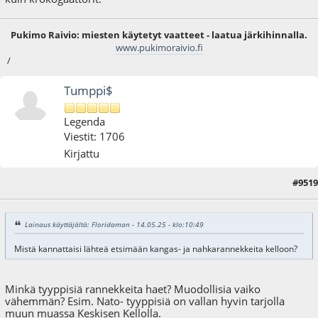
Pukimo Raivio: miesten käytetyt vaatteet - laatua järkihinnalla.
www.pukimoraivio.fi
/
Tumppi$
Legenda
Viestit: 1706
Kirjattu
#9519
29.05.25 - klo:17:28
Lainaus käyttäjältä: Floridaman - 14.05.25 - klo:10:49
Mistä kannattaisi lähteä etsimään kangas- ja nahkarannekkeita kelloon?
Minkä tyyppisiä rannekkeita haet? Muodollisia vaiko
vähemmän? Esim. Nato- tyyppisiä on vallan hyvin tarjolla
muun muassa Keskisen Kellolla.