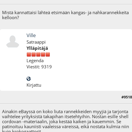
Mistä kannattaisi lähteä etsimään kangas- ja nahkarannekkeita
kelloon?
Ville
Satraappi
Ylläpitäjä
Legenda
Viestit: 9319
Kirjattu
#9518
14.05.25 - klo:10:56
Ainakin eBayssä on koko liuta rannekkeiden myyjiä ja tarjonta
vaihtelee yrityksistä takapihan itsetehtyihin. Nostan esille shell
cordovan -materiaalin, joka kestää kaiken ja kauemmin. Se
patinoituu kauniisti vaaleissa väreissä, eikä nostata kulmia niin
kuin krokogaattorit.