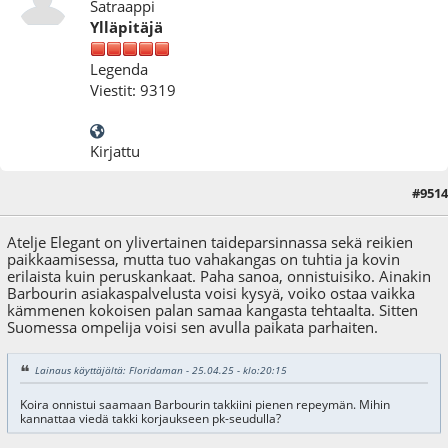
Satraappi
Ylläpitäjä
Legenda
Viestit: 9319
Kirjattu
#9514
26.04.25 - klo:18:45
Atelje Elegant on ylivertainen taideparsinnassa sekä reikien
paikkaamisessa, mutta tuo vahakangas on tuhtia ja kovin
erilaista kuin peruskankaat. Paha sanoa, onnistuisiko. Ainakin
Barbourin asiakaspalvelusta voisi kysyä, voiko ostaa vaikka
kämmenen kokoisen palan samaa kangasta tehtaalta. Sitten
Suomessa ompelija voisi sen avulla paikata parhaiten.
Lainaus käyttäjältä: Floridaman - 25.04.25 - klo:20:15
Koira onnistui saamaan Barbourin takkiini pienen repeymän. Mihin
kannattaa viedä takki korjaukseen pk-seudulla?