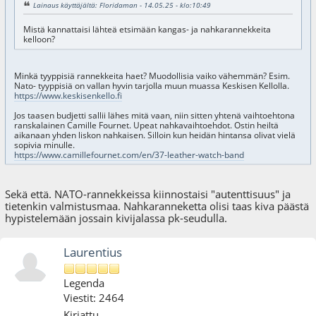
Lainaus käyttäjältä: Floridaman - 14.05.25 - klo:10:49
Mistä kannattaisi lähteä etsimään kangas- ja nahkarannekkeita
kelloon?
Minkä tyyppisiä rannekkeita haet? Muodollisia vaiko vähemmän? Esim.
Nato- tyyppisiä on vallan hyvin tarjolla muun muassa Keskisen Kellolla.
https://www.keskisenkello.fi
Jos taasen budjetti sallii lähes mitä vaan, niin sitten yhtenä vaihtoehtona
ranskalainen Camille Fournet. Upeat nahkavaihtoehdot. Ostin heiltä
aikanaan yhden liskon nahkaisen. Silloin kun heidän hintansa olivat vielä
sopivia minulle.
https://www.camillefournet.com/en/37-leather-watch-band
Sekä että. NATO-rannekkeissa kiinnostaisi "autenttisuus" ja
tietenkin valmistusmaa. Nahkaranneketta olisi taas kiva päästä
hypistelemään jossain kivijalassa pk-seudulla.
Laurentius
Legenda
Viestit: 2464
Kirjattu