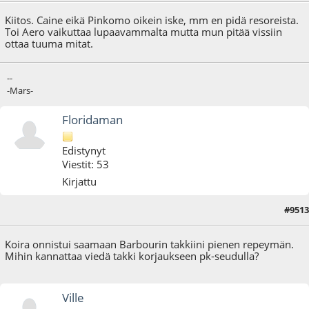
Kiitos. Caine eikä Pinkomo oikein iske, mm en pidä resoreista.
Toi Aero vaikuttaa lupaavammalta mutta mun pitää vissiin
ottaa tuuma mitat.
--
-Mars-
Floridaman
Edistynyt
Viestit: 53
Kirjattu
#9513
25.04.25 - klo:20:15
Koira onnistui saamaan Barbourin takkiini pienen repeymän.
Mihin kannattaa viedä takki korjaukseen pk-seudulla?
Ville