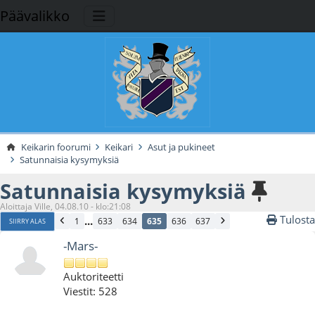
Päävalikko
Keikarin foorumi
Keikari
Asut ja pukineet
Satunnaisia kysymyksiä
Satunnaisia kysymyksiä
Aloittaja Ville, 04.08.10 - klo:21:08
Tulosta
...
1
633
634
635
636
637
SIIRRY ALAS
-Mars-
Auktoriteetti
Viestit: 528