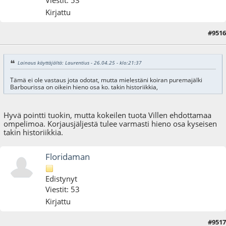
Kirjattu
#9516
28.04.25 - klo:09:14
Lainaus käyttäjältä: Laurentius - 26.04.25 - klo:21:37
Tämä ei ole vastaus jota odotat, mutta mielestäni koiran puremajälki
Barbourissa on oikein hieno osa ko. takin historiikkia,
Hyvä pointti tuokin, mutta kokeilen tuota Villen ehdottamaa
ompelimoa. Korjausjäljestä tulee varmasti hieno osa kyseisen
takin historiikkia.
Floridaman
Edistynyt
Viestit: 53
Kirjattu
#9517
14.05.25 - klo:10:49