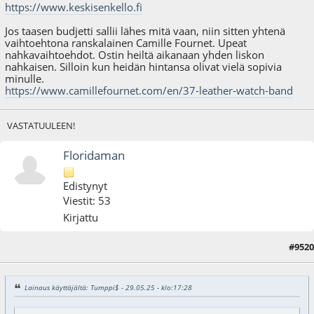
https://www.keskisenkello.fi
Jos taasen budjetti sallii lähes mitä vaan, niin sitten yhtenä
vaihtoehtona ranskalainen Camille Fournet. Upeat
nahkavaihtoehdot. Ostin heiltä aikanaan yhden liskon
nahkaisen. Silloin kun heidän hintansa olivat vielä sopivia
minulle.
https://www.camillefournet.com/en/37-leather-watch-band
VASTATUULEEN!
Floridaman
Edistynyt
Viestit: 53
Kirjattu
#9520
02.06.25 - klo:21:44
Lainaus käyttäjältä: Tumppi$ - 29.05.25 - klo:17:28