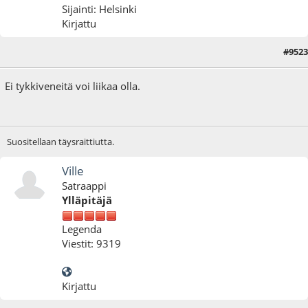
Sijainti: Helsinki
Kirjattu
#9523
20.06.25 - klo:00:14
Ei tykkiveneitä voi liikaa olla.
Suositellaan täysraittiutta.
Ville
Satraappi
Ylläpitäjä
Legenda
Viestit: 9319
Kirjattu