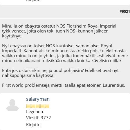
#9521
13.06.25 - klo:20:06
Minulla on ebaysta ostetut NOS Florsheim Royal Imperial
tykkiveneet, joita olen toki tuon NOS -kunnon jälkeen
käyttänyt.
Nyt ebayssa on toiset NOS-kuntoiset samanlaiset Royal
Imperialit. Kannattaisiko minun ostaa nekin pois kuleksimasta,
vaikka minulla on jo yhdet, ja jotka todennäköisesti eivät mene
minun elinaikanani miksikään vaikka kuinka kävelisin niillä?
Entä jos ostaisinkin ne, ja puolipohjaisin? Edelliset ovat nyt
nahkapohjaisina käytössä.
First world problemseja miettii täällä epätietoinen Laurentius.
salaryman
Legenda
Viestit: 3772
Kirjattu