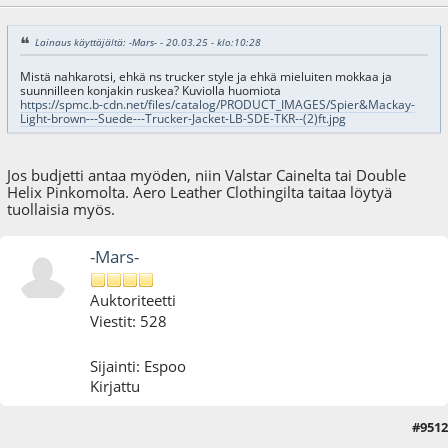
Lainaus käyttäjältä: -Mars- - 20.03.25 - klo:10:28
Mistä nahkarotsi, ehkä ns trucker style ja ehkä mieluiten mokkaa ja
suunnilleen konjakin ruskea? Kuviolla huomiota
https://spmc.b-cdn.net/files/catalog/PRODUCT_IMAGES/Spier&Mackay-
Light-brown---Suede---Trucker-Jacket-LB-SDE-TKR--(2)ft.jpg
Jos budjetti antaa myöden, niin Valstar Cainelta tai Double
Helix Pinkomolta. Aero Leather Clothingilta taitaa löytyä
tuollaisia myös.
-Mars-
Auktoriteetti
Viestit: 528
Sijainti: Espoo
Kirjattu
#9512
21.03.25 - klo:16:35