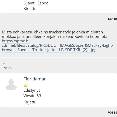
Sijainti: Espoo
Kirjattu
#9510
20.03.25 - klo:10:28
Mistä nahkarotsi, ehkä ns trucker style ja ehkä mieluiten
mokkaa ja suunnilleen konjakin ruskea? Kuviolla huomiota
https://spmc.b-
cdn.net/files/catalog/PRODUCT_IMAGES/Spier&Mackay-Light-
brown---Suede---Trucker-Jacket-LB-SDE-TKR--(2)ft.jpg
--
-Mars-
Floridaman
Edistynyt
Viestit: 53
Kirjattu
#9511
21.03.25 - klo:14:10