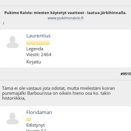
Pukimo Raivio: miesten käytetyt vaatteet - laatua järkihinnalla.
www.pukimoraivio.fi
/
Laurentius
Legenda
Viestit: 2464
Kirjattu
#9515
26.04.25 - klo:21:37
Tämä ei ole vastaus jota odotat, mutta mielestäni koiran
puremajälki Barbourissa on oikein hieno osa ko. takin
historiikkia,
Floridaman
Edistynyt
Viestit: 53