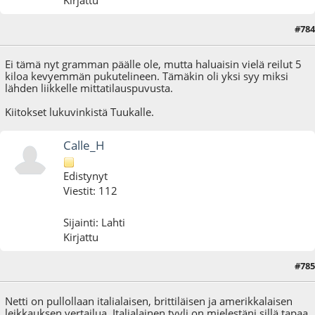
Kirjattu
#784
21.08.20 - klo:18:40
Ei tämä nyt gramman päälle ole, mutta haluaisin vielä reilut 5
kiloa kevyemmän pukutelineen. Tämäkin oli yksi syy miksi
lähden liikkelle mittatilauspuvusta.
Kiitokset lukuvinkistä Tuukalle.
Calle_H
Edistynyt
Viestit: 112
Sijainti: Lahti
Kirjattu
#785
22.12.20 - klo:23:41
Netti on pullollaan italialaisen, brittiläisen ja amerikkalaisen
leikkauksen vertailua. Italialainen tyyli on mielestäni sillä tapaa