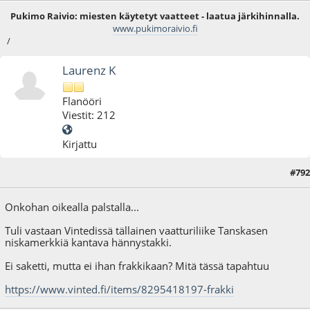
Pukimo Raivio: miesten käytetyt vaatteet - laatua järkihinnalla.
www.pukimoraivio.fi
/
Laurenz K
Flanööri
Viestit: 212
Kirjattu
#792
01.04.26 - klo:20:44
Onkohan oikealla palstalla...
Tuli vastaan Vintedissä tällainen vaatturiliike Tanskasen
niskamerkkiä kantava hännystakki.
Ei saketti, mutta ei ihan frakkikaan? Mitä tässä tapahtuu
https://www.vinted.fi/items/8295418197-frakki