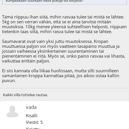
kumpaakaan suuntaan näitä pukuja voi korjailla?
Tämä riippuu ihan siitä, mihin rasvaa tulee tai mistä se lähtee.
5kg on sen verran vähän, että se ei aina tarvitse mitään
muutoksia. 10kg menee yleensä suhteellisen helposti, riippuen
tietenkin taas siitä, mihin rasva tulee tai mistä se lähtee.
Saumavarat ovat vain yksi juttu muutoksessa. Kropan
muuttuessa paljon voi myös vaatteen tasapaino muuttua ja
jossain vaiheessa yksinkertainen suurentaminen tai
pienentäminen ei riitä. Myös se, onko paino rasvaa vai lihasta,
vaikuttaa erittäin paljon.
Ei siis kannata olla liikaa huolissaan, mutta silti suunnilleen
samanlainen kroppa kannattaa pitää, jos aikoo ostaa kalliin
puvun.
Kaikki villa tottelee rautaa.
vada
Kisälli
Viestit: 5