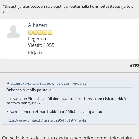
"Siististi ja tilanteeseen sopivasti pukeutumalla kunnioitat itseäsi ja toisi
a"
Alhazen
Legenda
Viestit: 1055
Kirjattu
#793
03.04.26 - klo:11:09
Lainaus käyttäjältä: Laurenz K - 01.04.26 - klo:20:44
Onkohan oikealla palstalla...
Tuli vastaan Vintedissä tällainen vaatturiliike Tanskasen niskamerkkiä
kantava hännystakki.
Ei saketti, mutta ei ihan frakkikaan? Mitä tässä tapahtuu
https://www.vinted.fi/items/8295418197-frakki
On se frakin takki, mutta aavistuksen erikoisempi, joko ajalta