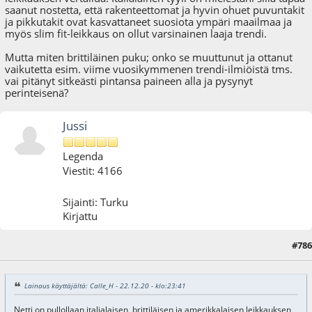
saanut nostetta, että rakenteettomat ja hyvin ohuet puvuntakit
ja pikkutakit ovat kasvattaneet suosiota ympäri maailmaa ja
myös slim fit-leikkaus on ollut varsinainen laaja trendi.
Mutta miten brittiläinen puku; onko se muuttunut ja ottanut
vaikutetta esim. viime vuosikymmenen trendi-ilmiöistä tms.
vai pitänyt sitkeästi pintansa paineen alla ja pysynyt
perinteisenä?
Jussi
Legenda
Viestit: 4166
Sijainti: Turku
Kirjattu
#786
23.12.20 - klo:02:35
Viimeisin muokkaus
: 23.12.20 - klo:03:31 käyttäjältä Jussi
Lainaus käyttäjältä: Calle_H - 22.12.20 - klo:23:41
Netti on pullollaan italialaisen, brittiläisen ja amerikkalaisen leikkauksen