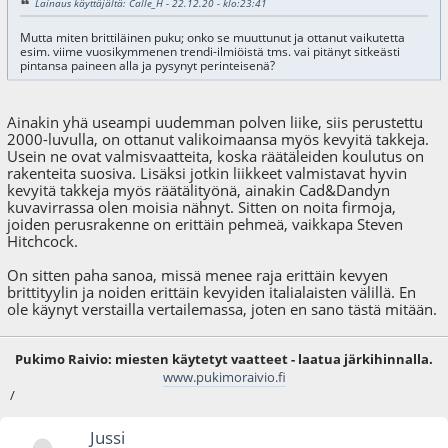
Lainaus käyttäjältä: Calle_H - 22.12.20 - klo:23:41
Mutta miten brittiläinen puku; onko se muuttunut ja ottanut vaikutetta
esim. viime vuosikymmenen trendi-ilmiöistä tms. vai pitänyt sitkeästi
pintansa paineen alla ja pysynyt perinteisenä?
Ainakin yhä useampi uudemman polven liike, siis perustettu
2000-luvulla, on ottanut valikoimaansa myös kevyitä takkeja.
Usein ne ovat valmisvaatteita, koska räätäleiden koulutus on
rakenteita suosiva. Lisäksi jotkin liikkeet valmistavat hyvin
kevyitä takkeja myös räätälityönä, ainakin Cad&Dandyn
kuvavirrassa olen moisia nähnyt. Sitten on noita firmoja,
joiden perusrakenne on erittäin pehmeä, vaikkapa Steven
Hitchcock.
On sitten paha sanoa, missä menee raja erittäin kevyen
brittityylin ja noiden erittäin kevyiden italialaisten välillä. En
ole käynyt verstailla vertailemassa, joten en sano tästä mitään.
Pukimo Raivio: miesten käytetyt vaatteet - laatua järkihinnalla.
www.pukimoraivio.fi
/
Jussi