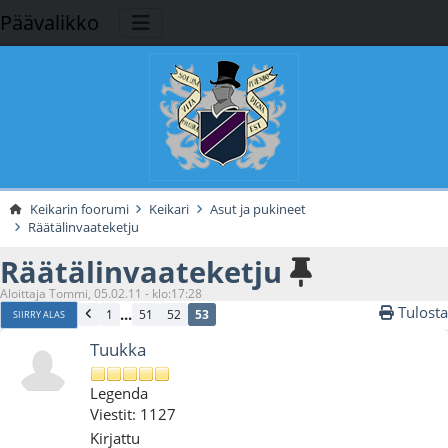
Päävalikko
Keikarin foorumi
Keikari
Asut ja pukineet
Räätälinvaateketju
Räätälinvaateketju
Aloittaja Tommi, 05.02.11 - klo:17:28
Tulosta
...
1
51
52
53
SIIRRY ALAS
Tuukka
Legenda
Viestit: 1127
Kirjattu