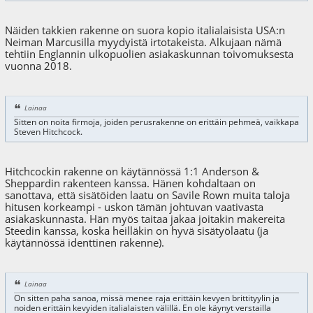
Näiden takkien rakenne on suora kopio italialaisista USA:n
Neiman Marcusilla myydyistä irtotakeista. Alkujaan nämä
tehtiin Englannin ulkopuolien asiakaskunnan toivomuksesta
vuonna 2018.
Lainaa
Sitten on noita firmoja, joiden perusrakenne on erittäin pehmeä, vaikkapa
Steven Hitchcock.
Hitchcockin rakenne on käytännössä 1:1 Anderson &
Sheppardin rakenteen kanssa. Hänen kohdaltaan on
sanottava, että sisätöiden laatu on Savile Rown muita taloja
hitusen korkeampi - uskon tämän johtuvan vaativasta
asiakaskunnasta. Hän myös taitaa jakaa joitakin makereita
Steedin kanssa, koska heilläkin on hyvä sisätyölaatu (ja
käytännössä identtinen rakenne).
Lainaa
On sitten paha sanoa, missä menee raja erittäin kevyen brittityylin ja
noiden erittäin kevyiden italialaisten välillä. En ole käynyt verstailla