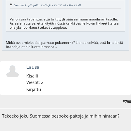
Lainaus käyttäjältä: Calle_H - 22.12.20 - klo:23:41
Paljon saa tapahtua, että brittityyli pääsee muun maailman tasolle.
Asiaa ei auta se, että käytännössä kaikki Savile Rown liikkeet (taitaa
olla yksi poikkeus) tekevät tappiota.
Mitkä ovat mielestäsi parhaat pukumerkit? Lienee selvää, että brittiläisiä
brändejä et ole luettelemassa...
Lausa
Kisälli
Viestit: 2
Kirjattu
#790
14.06.24 - klo:11:41
Tekeekö joku Suomessa bespoke-paitoja ja mihin hintaan?