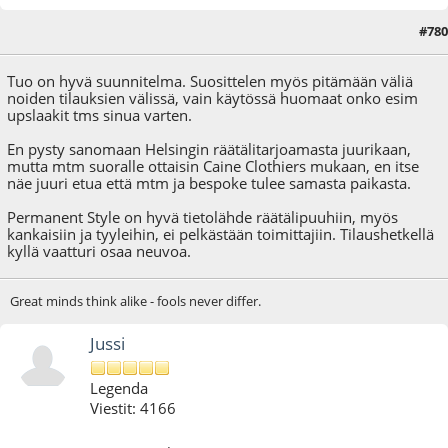
#780
06.08.20 - klo:23:33
Tuo on hyvä suunnitelma. Suosittelen myös pitämään väliä
noiden tilauksien välissä, vain käytössä huomaat onko esim
upslaakit tms sinua varten.
En pysty sanomaan Helsingin räätälitarjoamasta juurikaan,
mutta mtm suoralle ottaisin Caine Clothiers mukaan, en itse
näe juuri etua että mtm ja bespoke tulee samasta paikasta.
Permanent Style on hyvä tietolähde räätälipuuhiin, myös
kankaisiin ja tyyleihin, ei pelkästään toimittajiin. Tilaushetkellä
kyllä vaatturi osaa neuvoa.
Great minds think alike - fools never differ.
Jussi
Legenda
Viestit: 4166