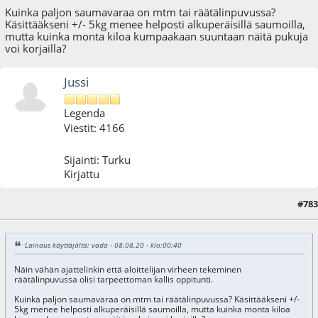
Kuinka paljon saumavaraa on mtm tai räätälinpuvussa?
Käsittääkseni +/- 5kg menee helposti alkuperäisillä saumoilla,
mutta kuinka monta kiloa kumpaakaan suuntaan näitä pukuja
voi korjailla?
Jussi
Legenda
Viestit: 4166
Sijainti: Turku
Kirjattu
#783
16.08.20 - klo:14:55
Lainaus käyttäjältä: vada - 08.08.20 - klo:00:40
Näin vähän ajattelinkin että aloittelijan virheen tekeminen
räätälinpuvussa olisi tarpeettoman kallis oppitunti.
Kuinka paljon saumavaraa on mtm tai räätälinpuvussa? Käsittääkseni +/-
5kg menee helposti alkuperäisillä saumoilla, mutta kuinka monta kiloa