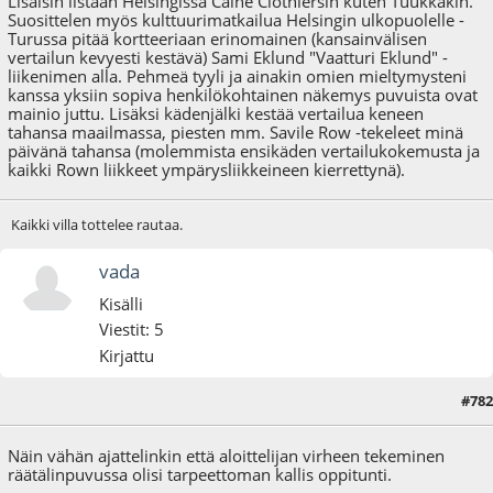
Lisäisin listaan Helsingissä Caine Clothiersin kuten Tuukkakin.
Suosittelen myös kulttuurimatkailua Helsingin ulkopuolelle -
Turussa pitää kortteeriaan erinomainen (kansainvälisen
vertailun kevyesti kestävä) Sami Eklund "Vaatturi Eklund" -
liikenimen alla. Pehmeä tyyli ja ainakin omien mieltymysteni
kanssa yksiin sopiva henkilökohtainen näkemys puvuista ovat
mainio juttu. Lisäksi kädenjälki kestää vertailua keneen
tahansa maailmassa, piesten mm. Savile Row -tekeleet minä
päivänä tahansa (molemmista ensikäden vertailukokemusta ja
kaikki Rown liikkeet ympärysliikkeineen kierrettynä).
Kaikki villa tottelee rautaa.
vada
Kisälli
Viestit: 5
Kirjattu
#782
08.08.20 - klo:00:40
Näin vähän ajattelinkin että aloittelijan virheen tekeminen
räätälinpuvussa olisi tarpeettoman kallis oppitunti.