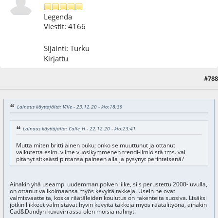
Legenda
Viestit: 4166
Sijainti: Turku
Kirjattu
#788
23.12.20 - klo:20:05
Lainaus käyttäjältä: Ville - 23.12.20 - klo:18:39
Lainaus käyttäjältä: Calle_H - 22.12.20 - klo:23:41
Mutta miten brittiläinen puku; onko se muuttunut ja ottanut
vaikutetta esim. viime vuosikymmenen trendi-ilmiöistä tms. vai
pitänyt sitkeästi pintansa paineen alla ja pysynyt perinteisenä?
Ainakin yhä useampi uudemman polven liike, siis perustettu 2000-luvulla,
on ottanut valikoimaansa myös kevyitä takkeja. Usein ne ovat
valmisvaatteita, koska räätäleiden koulutus on rakenteita suosiva. Lisäksi
jotkin liikkeet valmistavat hyvin kevyitä takkeja myös räätälityönä, ainakin
Cad&Dandyn kuvavirrassa olen moisia nähnyt.