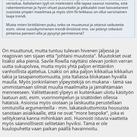
vertailua. Italialainen tyyli on mielestäni sillä tapaa saanut nostetta, että
rakenteettomat ja hyvin ohuet puvuntakit ja pikkutakit ovat kasvattaneet
suosiota ympäri maailmaa ja myös slim fit-leikkaus on ollut varsinainen
laaja trendi.
Mutta miten brittiläinen puku; onko se muuttunut ja ottanut vaikutetta
esim. viime vuosikymmenen trendi-ilmiöistä tms. vai pitänyt sitkeästi
pintansa paineen alla ja pysynyt perinteisenä?
On muuttunut, mutta tuntuu tulevan hivenen jäljessä ja
reagoivan sen sijaan että "johtaisi muutosta". Muutokset ovat
lisäksi aika pieniä. Savile Rowlla näyttäisi olevan jonkin verran
uutta sukupolvea, mutta myös yhtä paljon erittäinkin
vanhoillista ajattelua. Lisäksi on aika paljon kikkailua kikkailun
takia ja tasapainottomuutta, jota Italiassa blokataan hyvällä
maulla. Myös jonkinlainen ylpeystekijä on mukana - tämä saa
ummistamaan silmät muulta maailmalta ja jämähtämään
menneeseen. Valitettavasti ylpeys ei kuitenkaan ulotu käsityön
laatuun asti, esim. vuorinompelun ja sisätöiden ollessa
hätäisiä. Asioissa myös oiotaan ja laiskuutta perustellaan
omituisilla argumenteilla - mm. takataskuttomista housuista
sanotaan asiakkaalle, että ne ovat "more bespoke", joka ei
selityksenä kanna mihinkään asti. Huonosti istuvia vaatteita
myös säännöllisesti selitetään hyviksi. Tämä ei ole
kuulopuhetta vaan paikan päällä havainnoitu.