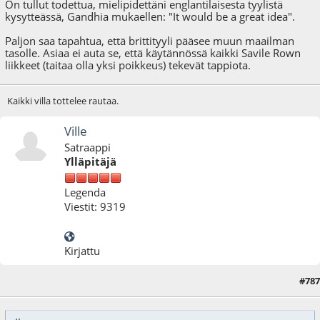
On tullut todettua, mielipidettäni englantilaisesta tyylistä
kysytteässä, Gandhia mukaellen: "It would be a great idea".
Paljon saa tapahtua, että brittityyli pääsee muun maailman
tasolle. Asiaa ei auta se, että käytännössä kaikki Savile Rown
liikkeet (taitaa olla yksi poikkeus) tekevät tappiota.
Kaikki villa tottelee rautaa.
Ville
Satraappi
Ylläpitäjä
Legenda
Viestit: 9319
Kirjattu
#787
23.12.20 - klo:18:39