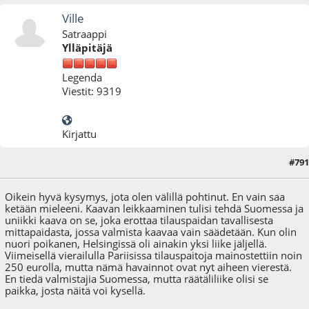
Ville
Satraappi
Ylläpitäjä
Legenda
Viestit: 9319
Kirjattu
#791
14.06.24 - klo:13:23
Oikein hyvä kysymys, jota olen välillä pohtinut. En vain saa
ketään mieleeni. Kaavan leikkaaminen tulisi tehdä Suomessa ja
uniikki kaava on se, joka erottaa tilauspaidan tavallisesta
mittapaidasta, jossa valmista kaavaa vain säädetään. Kun olin
nuori poikanen, Helsingissä oli ainakin yksi liike jäljellä.
Viimeisellä vierailulla Pariisissa tilauspaitoja mainostettiin noin
250 eurolla, mutta nämä havainnot ovat nyt aiheen vierestä.
En tiedä valmistajia Suomessa, mutta räätäliliike olisi se
paikka, josta näitä voi kysellä.