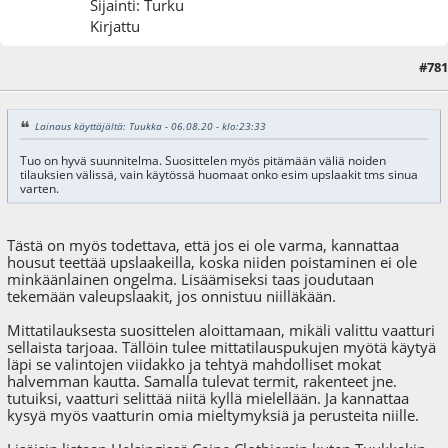
Sijainti: Turku
Kirjattu
#781
07.08.20 - klo:09:30
Lainaus käyttäjältä: Tuukka - 06.08.20 - klo:23:33
Tuo on hyvä suunnitelma. Suosittelen myös pitämään väliä noiden
tilauksien välissä, vain käytössä huomaat onko esim upslaakit tms sinua
varten.
Tästä on myös todettava, että jos ei ole varma, kannattaa
housut teettää upslaakeilla, koska niiden poistaminen ei ole
minkäänlainen ongelma. Lisäämiseksi taas joudutaan
tekemään valeupslaakit, jos onnistuu niilläkään.
Mittatilauksesta suosittelen aloittamaan, mikäli valittu vaatturi
sellaista tarjoaa. Tällöin tulee mittatilauspukujen myötä käytyä
läpi se valintojen viidakko ja tehtyä mahdolliset mokat
halvemman kautta. Samalla tulevat termit, rakenteet jne.
tutuiksi, vaatturi selittää niitä kyllä mielellään. Ja kannattaa
kysyä myös vaatturin omia mieltymyksiä ja perusteita niille.