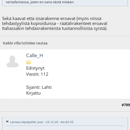
vertailemassa, joten en sano tästä mitään.
Sekä kaavat että sisärakenne eroavat (myös niissä
tehdastyylistä kopioiduissa - räätälirakenteet eroavat
Italiassakin tehdasrakenteista tuotannollisista syistä).
Kaikki villa tottelee rautaa.
Calle_H
Edistynyt
Viestit: 112
Sijainti: Lahti
Kirjattu
#789
29.12.20 - klo:00:31
Lainaus käyttäjältä: Jussi - 23.12.20 - klo:02:35