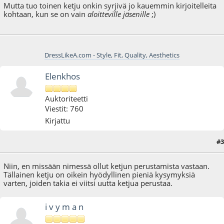
Mutta tuo toinen ketju onkin syrjivä jo kauemmin kirjoitelleita
kohtaan, kun se on vain
aloitteville jäsenille
;)
DressLikeA.com - Style, Fit, Quality, Aesthetics
Elenkhos
Auktoriteetti
Viestit: 760
Kirjattu
#3
04.08.10 - klo:21:18
Niin, en missään nimessä ollut ketjun perustamista vastaan.
Tällainen ketju on oikein hyödyllinen pieniä kysymyksiä
varten, joiden takia ei viitsi uutta ketjua perustaa.
i v y m a n