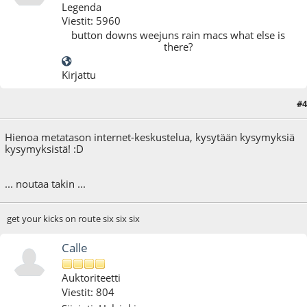
Legenda
Viestit: 5960
button downs weejuns rain macs what else is
there?
Kirjattu
#4
04.08.10 - klo:22:00
Hienoa metatason internet-keskustelua, kysytään kysymyksiä
kysymyksistä! :D
... noutaa takin ...
get your kicks on route six six six
Calle
Auktoriteetti
Viestit: 804