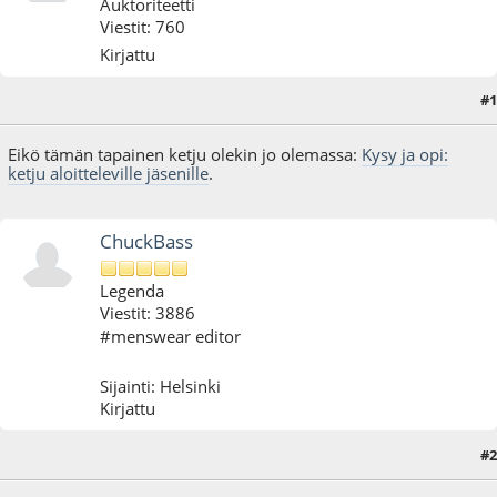
Auktoriteetti
Viestit: 760
Kirjattu
#1
04.08.10 - klo:21:12
Eikö tämän tapainen ketju olekin jo olemassa:
Kysy ja opi:
ketju aloitteleville jäsenille
.
ChuckBass
Legenda
Viestit: 3886
#menswear editor
Sijainti: Helsinki
Kirjattu
#2
04.08.10 - klo:21:14
Viimeisin muokkaus
: 04.08.10 - klo:21:16 käyttäjältä ChuckBass