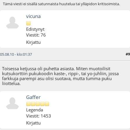
Tämä viesti ei sisällä satunnaista huutelua tai ylläpidon kritisoimista.
vicuna
Edistynyt
Viestit: 76
Kirjattu
#9
05.08.10 - klo:01:37
Toisessa ketjussa oli puhetta asiasta. Miten muotoilisit
kutsukorttiin pukukoodin kaste-, rippi-, tai yo-juhliin, jossa
farkkuja parempi asu olisi suotava, mutta tumma puku
liiottelua.
Gaffer
Legenda
Viestit: 1453
Kirjattu