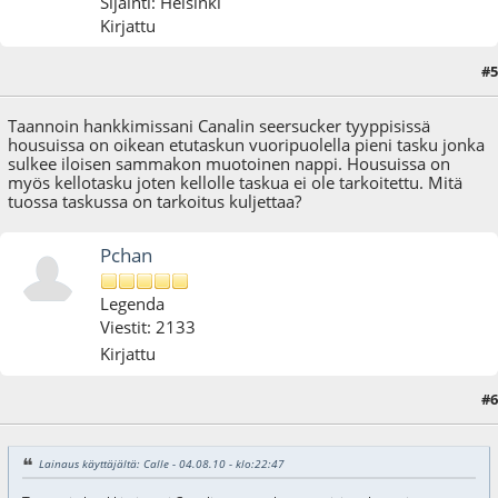
Sijainti: Helsinki
Kirjattu
#5
04.08.10 - klo:22:47
Taannoin hankkimissani Canalin seersucker tyyppisissä
housuissa on oikean etutaskun vuoripuolella pieni tasku jonka
sulkee iloisen sammakon muotoinen nappi. Housuissa on
myös kellotasku joten kellolle taskua ei ole tarkoitettu. Mitä
tuossa taskussa on tarkoitus kuljettaa?
Pchan
Legenda
Viestit: 2133
Kirjattu
#6
04.08.10 - klo:23:04
Lainaus käyttäjältä: Calle - 04.08.10 - klo:22:47