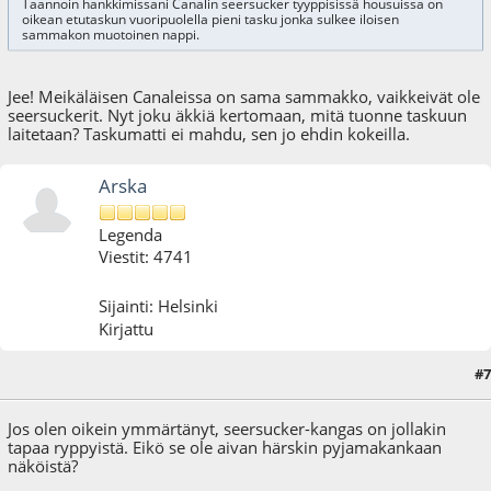
Taannoin hankkimissani Canalin seersucker tyyppisissä housuissa on
oikean etutaskun vuoripuolella pieni tasku jonka sulkee iloisen
sammakon muotoinen nappi.
Jee! Meikäläisen Canaleissa on sama sammakko, vaikkeivät ole
seersuckerit. Nyt joku äkkiä kertomaan, mitä tuonne taskuun
laitetaan? Taskumatti ei mahdu, sen jo ehdin kokeilla.
Arska
Legenda
Viestit: 4741
Sijainti: Helsinki
Kirjattu
#7
04.08.10 - klo:23:10
Jos olen oikein ymmärtänyt, seersucker-kangas on jollakin
tapaa ryppyistä. Eikö se ole aivan härskin pyjamakankaan
näköistä?