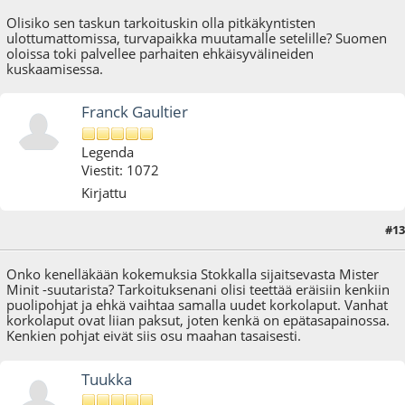
Olisiko sen taskun tarkoituskin olla pitkäkyntisten
ulottumattomissa, turvapaikka muutamalle setelille? Suomen
oloissa toki palvellee parhaiten ehkäisyvälineiden
kuskaamisessa.
Franck Gaultier
Legenda
Viestit: 1072
Kirjattu
#13
05.08.10 - klo:14:29
Onko kenelläkään kokemuksia Stokkalla sijaitsevasta Mister
Minit -suutarista? Tarkoituksenani olisi teettää eräisiin kenkiin
puolipohjat ja ehkä vaihtaa samalla uudet korkolaput. Vanhat
korkolaput ovat liian paksut, joten kenkä on epätasapainossa.
Kenkien pohjat eivät siis osu maahan tasaisesti.
Tuukka