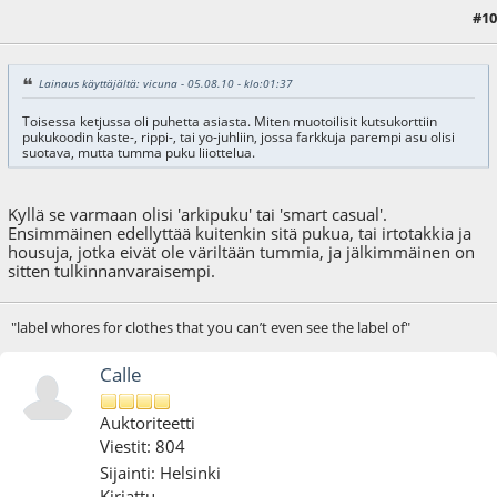
#10
05.08.10 - klo:01:47
Lainaus käyttäjältä: vicuna - 05.08.10 - klo:01:37
Toisessa ketjussa oli puhetta asiasta. Miten muotoilisit kutsukorttiin
pukukoodin kaste-, rippi-, tai yo-juhliin, jossa farkkuja parempi asu olisi
suotava, mutta tumma puku liiottelua.
Kyllä se varmaan olisi 'arkipuku' tai 'smart casual'.
Ensimmäinen edellyttää kuitenkin sitä pukua, tai irtotakkia ja
housuja, jotka eivät ole väriltään tummia, ja jälkimmäinen on
sitten tulkinnanvaraisempi.
"label whores for clothes that you can’t even see the label of"
Calle
Auktoriteetti
Viestit: 804
Sijainti: Helsinki
Kirjattu