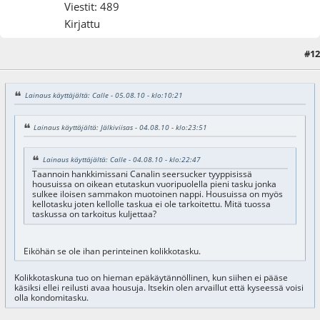
Viestit: 489
Kirjattu
#12
05.08.10 - klo:11:34
Lainaus käyttäjältä: Calle - 05.08.10 - klo:10:21
Lainaus käyttäjältä: Jälkiviisas - 04.08.10 - klo:23:51
Lainaus käyttäjältä: Calle - 04.08.10 - klo:22:47
Taannoin hankkimissani Canalin seersucker tyyppisissä
housuissa on oikean etutaskun vuoripuolella pieni tasku jonka
sulkee iloisen sammakon muotoinen nappi. Housuissa on myös
kellotasku joten kellolle taskua ei ole tarkoitettu. Mitä tuossa
taskussa on tarkoitus kuljettaa?
Eiköhän se ole ihan perinteinen kolikkotasku.
Kolikkotaskuna tuo on hieman epäkäytännöllinen, kun siihen ei pääse
käsiksi ellei reilusti avaa housuja. Itsekin olen arvaillut että kyseessä voisi
olla kondomitasku.