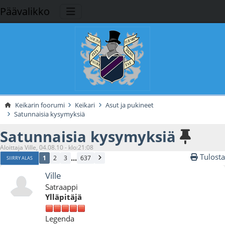
Päävalikko
Keikarin foorumi
Keikari
Asut ja pukineet
Satunnaisia kysymyksiä
Satunnaisia kysymyksiä
Aloittaja Ville, 04.08.10 - klo:21:08
Tulosta
...
1
2
3
637
SIIRRY ALAS
Ville
Satraappi
Ylläpitäjä
Legenda