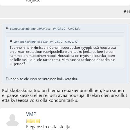
#11
05.08.10 - klo:10:21
Lainaus käyttäjältä: Jälkiviisas - 04.08.10 - klo:23:51
Lainaus käyttäjältä: Calle - 04.08.10 - klo:22:47
Taannoin hankkimissani Canalin seersucker tyyppisissä housuissa
on oikean etutaskun vuoripuolella pieni tasku jonka sulkee iloisen
sammakon muotoinen nappi. Housuissa on myös kellotasku joten
kellolle taskua ei ole tarkoitettu. Mitä tuossa taskussa on tarkoitus
kuljettaa?
Eiköhän se ole ihan perinteinen kolikkotasku.
Kolikkotaskuna tuo on hieman epäkäytännöllinen, kun siihen
ei pääse käsiksi ellei reilusti avaa housuja. Itsekin olen arvaillut
että kyseessä voisi olla kondomitasku.
VMP
Eleganssin esitaistelija