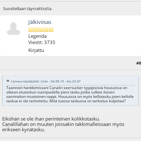
Suositellaan täysraittiutta.
Jälkiviisas
Legenda
Viestit: 3735
Kirjattu
#8
04.08.10 - klo:23:51
Lainaus käyttäjältä: Calle - 04.08.10 - klo:22:47
Taannoin hankkimissani Canalin seersucker tyyppisissä housuissa on
oikean etutaskun vuoripuolella pieni tasku jonka sulkee iloisen
sammakon muotoinen nappi. Housuissa on myös kellotasku joten kellolle
taskua ei ole tarkoitettu. Mitä tuossa taskussa on tarkoitus kuljettaa?
Eiköhän se ole ihan perinteinen kolikkotasku.
Canalillahan on muuten joissakin takkimalleissaan myös
erikseen kynätasku.