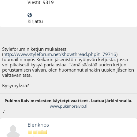
Viestit: 9319
Kirjattu
04.08.10 - klo:21:08
Styleforumin ketjun mukaisesti
(
http://www.styleforum.net/showthread.php?t=79716
)
tuumailin myös Keikarin jäsenistön hyötyvän ketjusta, jossa
voi pikaisesti kysyä paria asiaa. Tämä säästää uuden ketjun
perustamisen vaivan, olen huomannut ainakin uusien jäsenien
välttävän tätä.
Kysymyksiä?
Pukimo Raivio: miesten käytetyt vaatteet - laatua järkihinnalla.
www.pukimoraivio.fi
/
Elenkhos