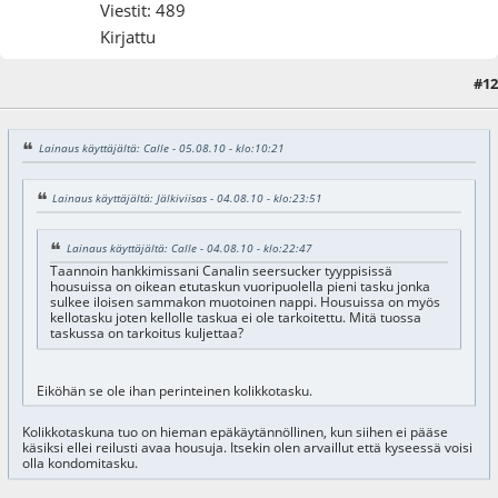
Viestit: 489
Kirjattu
#12
05.08.10 - klo:11:34
Lainaus käyttäjältä: Calle - 05.08.10 - klo:10:21
Lainaus käyttäjältä: Jälkiviisas - 04.08.10 - klo:23:51
Lainaus käyttäjältä: Calle - 04.08.10 - klo:22:47
Taannoin hankkimissani Canalin seersucker tyyppisissä
housuissa on oikean etutaskun vuoripuolella pieni tasku jonka
sulkee iloisen sammakon muotoinen nappi. Housuissa on myös
kellotasku joten kellolle taskua ei ole tarkoitettu. Mitä tuossa
taskussa on tarkoitus kuljettaa?
Eiköhän se ole ihan perinteinen kolikkotasku.
Kolikkotaskuna tuo on hieman epäkäytännöllinen, kun siihen ei pääse
käsiksi ellei reilusti avaa housuja. Itsekin olen arvaillut että kyseessä voisi
olla kondomitasku.