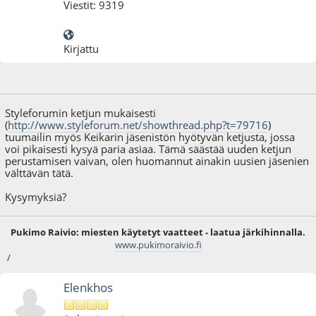
Viestit: 9319
Kirjattu
04.08.10 - klo:21:08
Styleforumin ketjun mukaisesti
(
http://www.styleforum.net/showthread.php?t=79716
)
tuumailin myös Keikarin jäsenistön hyötyvän ketjusta, jossa
voi pikaisesti kysyä paria asiaa. Tämä säästää uuden ketjun
perustamisen vaivan, olen huomannut ainakin uusien jäsenien
välttävän tätä.
Kysymyksiä?
Pukimo Raivio: miesten käytetyt vaatteet - laatua järkihinnalla.
www.pukimoraivio.fi
/
Elenkhos