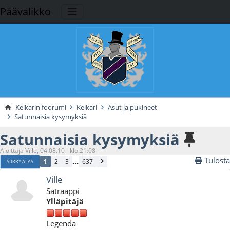
Päävalikko
Keikarin foorumi
Keikari
Asut ja pukineet
Satunnaisia kysymyksiä
Satunnaisia kysymyksiä
Aloittaja Ville, 04.08.10 - klo:21:08
Tulosta
...
1
2
3
637
SIIRRY ALAS
Ville
Satraappi
Ylläpitäjä
Legenda