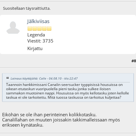
Suositellaan täysraittiutta.
Jälkiviisas
Legenda
Viestit: 3735
Kirjattu
#8
04.08.10 - klo:23:51
Lainaus käyttäjältä: Calle - 04.08.10 - klo:22:47
Taannoin hankkimissani Canalin seersucker tyyppisissä housuissa on
oikean etutaskun vuoripuolella pieni tasku jonka sulkee iloisen
sammakon muotoinen nappi. Housuissa on myös kellotasku joten kellolle
taskua ei ole tarkoitettu. Mitä tuossa taskussa on tarkoitus kuljettaa?
Eiköhän se ole ihan perinteinen kolikkotasku.
Canalillahan on muuten joissakin takkimalleissaan myös
erikseen kynätasku.