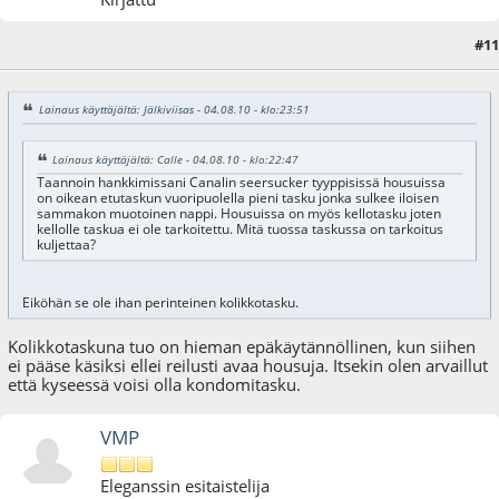
#11
05.08.10 - klo:10:21
Lainaus käyttäjältä: Jälkiviisas - 04.08.10 - klo:23:51
Lainaus käyttäjältä: Calle - 04.08.10 - klo:22:47
Taannoin hankkimissani Canalin seersucker tyyppisissä housuissa
on oikean etutaskun vuoripuolella pieni tasku jonka sulkee iloisen
sammakon muotoinen nappi. Housuissa on myös kellotasku joten
kellolle taskua ei ole tarkoitettu. Mitä tuossa taskussa on tarkoitus
kuljettaa?
Eiköhän se ole ihan perinteinen kolikkotasku.
Kolikkotaskuna tuo on hieman epäkäytännöllinen, kun siihen
ei pääse käsiksi ellei reilusti avaa housuja. Itsekin olen arvaillut
että kyseessä voisi olla kondomitasku.
VMP
Eleganssin esitaistelija