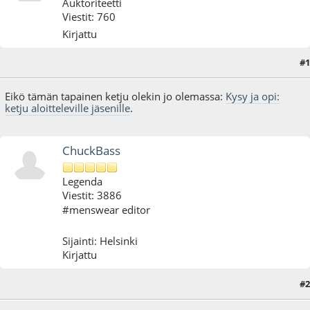
Auktoriteetti
Viestit: 760
Kirjattu
#1
04.08.10 - klo:21:12
Eikö tämän tapainen ketju olekin jo olemassa:
Kysy ja opi:
ketju aloitteleville jäsenille
.
ChuckBass
Legenda
Viestit: 3886
#menswear editor
Sijainti: Helsinki
Kirjattu
#2
04.08.10 - klo:21:14
Viimeisin muokkaus
: 04.08.10 - klo:21:16 käyttäjältä ChuckBass