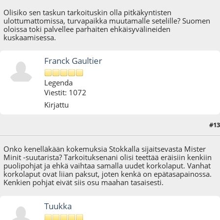
Olisiko sen taskun tarkoituskin olla pitkäkyntisten
ulottumattomissa, turvapaikka muutamalle setelille? Suomen
oloissa toki palvellee parhaiten ehkäisyvälineiden
kuskaamisessa.
Franck Gaultier
Legenda
Viestit: 1072
Kirjattu
#13
05.08.10 - klo:14:29
Onko kenelläkään kokemuksia Stokkalla sijaitsevasta Mister
Minit -suutarista? Tarkoituksenani olisi teettää eräisiin kenkiin
puolipohjat ja ehkä vaihtaa samalla uudet korkolaput. Vanhat
korkolaput ovat liian paksut, joten kenkä on epätasapainossa.
Kenkien pohjat eivät siis osu maahan tasaisesti.
Tuukka