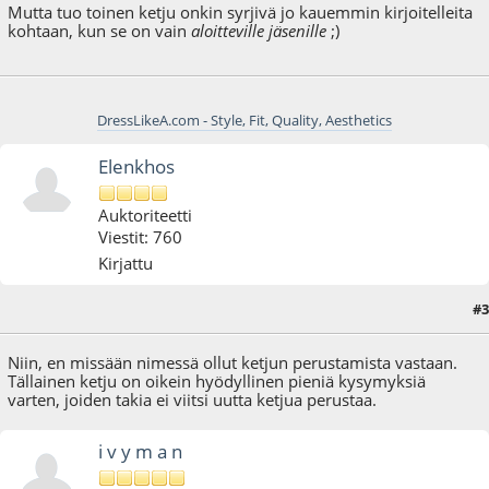
Mutta tuo toinen ketju onkin syrjivä jo kauemmin kirjoitelleita
kohtaan, kun se on vain
aloitteville jäsenille
;)
DressLikeA.com - Style, Fit, Quality, Aesthetics
Elenkhos
Auktoriteetti
Viestit: 760
Kirjattu
#3
04.08.10 - klo:21:18
Niin, en missään nimessä ollut ketjun perustamista vastaan.
Tällainen ketju on oikein hyödyllinen pieniä kysymyksiä
varten, joiden takia ei viitsi uutta ketjua perustaa.
i v y m a n