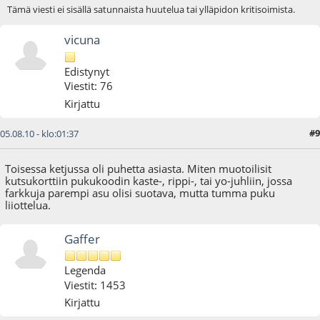
Tämä viesti ei sisällä satunnaista huutelua tai ylläpidon kritisoimista.
vicuna
Edistynyt
Viestit: 76
Kirjattu
#9
05.08.10 - klo:01:37
Toisessa ketjussa oli puhetta asiasta. Miten muotoilisit
kutsukorttiin pukukoodin kaste-, rippi-, tai yo-juhliin, jossa
farkkuja parempi asu olisi suotava, mutta tumma puku
liiottelua.
Gaffer
Legenda
Viestit: 1453
Kirjattu