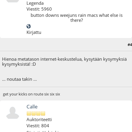
Legenda
Viestit: 5960
button downs weejuns rain macs what else is
there?
Kirjattu
#4
04.08.10 - klo:22:00
Hienoa metatason internet-keskustelua, kysytään kysymyksiä
kysymyksistä! :D
... noutaa takin ...
get your kicks on route six six six
Calle
Auktoriteetti
Viestit: 804