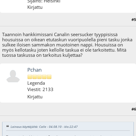
Sijainti: Helsinki
Kirjattu
#5
04.08.10 - klo:22:47
Taannoin hankkimissani Canalin seersucker tyyppisissä
housuissa on oikean etutaskun vuoripuolella pieni tasku jonka
sulkee iloisen sammakon muotoinen nappi. Housuissa on
myös kellotasku joten kellolle taskua ei ole tarkoitettu. Mitä
tuossa taskussa on tarkoitus kuljettaa?
Pchan
Legenda
Viestit: 2133
Kirjattu
#6
04.08.10 - klo:23:04
Lainaus käyttäjältä: Calle - 04.08.10 - klo:22:47