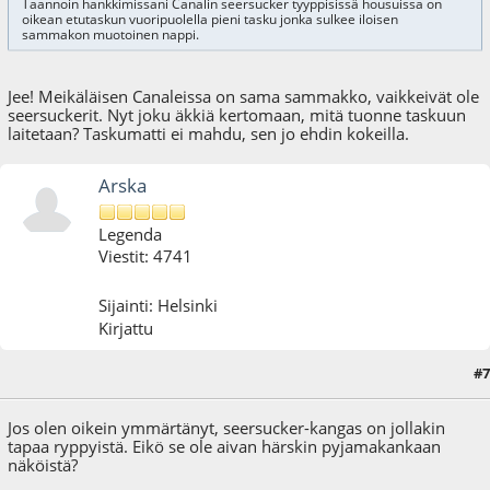
Taannoin hankkimissani Canalin seersucker tyyppisissä housuissa on
oikean etutaskun vuoripuolella pieni tasku jonka sulkee iloisen
sammakon muotoinen nappi.
Jee! Meikäläisen Canaleissa on sama sammakko, vaikkeivät ole
seersuckerit. Nyt joku äkkiä kertomaan, mitä tuonne taskuun
laitetaan? Taskumatti ei mahdu, sen jo ehdin kokeilla.
Arska
Legenda
Viestit: 4741
Sijainti: Helsinki
Kirjattu
#7
04.08.10 - klo:23:10
Jos olen oikein ymmärtänyt, seersucker-kangas on jollakin
tapaa ryppyistä. Eikö se ole aivan härskin pyjamakankaan
näköistä?