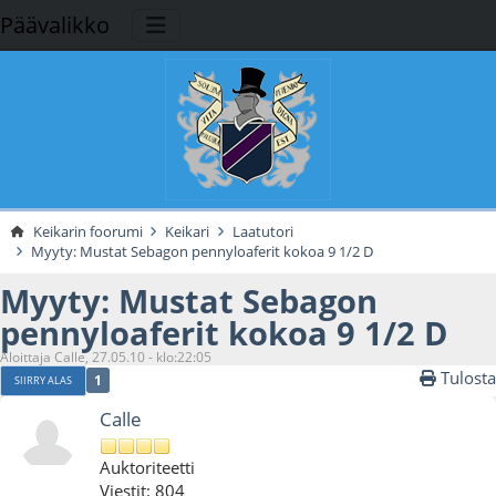
Päävalikko
Keikarin foorumi
Keikari
Laatutori
Myyty: Mustat Sebagon pennyloaferit kokoa 9 1/2 D
Myyty: Mustat Sebagon
pennyloaferit kokoa 9 1/2 D
Aloittaja Calle, 27.05.10 - klo:22:05
Tulosta
1
SIIRRY ALAS
Calle
Auktoriteetti
Viestit: 804