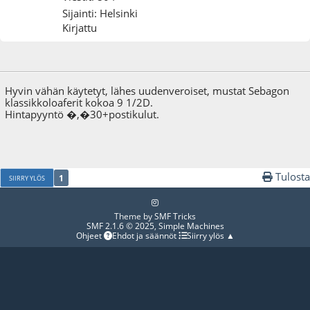
Sijainti: Helsinki
Kirjattu
27.05.10 - klo:22:05
Viimeisin muokkaus
: 28.05.10 - klo:13:32 käyttäjältä Calle
Hyvin vähän käytetyt, lähes uudenveroiset, mustat Sebagon
klassikkoloaferit kokoa 9 1/2D.
Hintapyyntö �,�30+postikulut.
Tulosta
1
SIIRRY YLÖS
Theme by
SMF Tricks
SMF 2.1.6 © 2025
,
Simple Machines
Ohjeet
Ehdot ja säännöt
Siirry ylös ▲