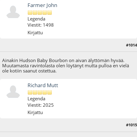
Farmer John
Legenda
Viestit: 1498
Kirjattu
#1014
28.08.16 - klo:12:40
Ainakin Hudson Baby Bourbon on aivan älyttömän hyvää.
Muutamasta ravintolasta olen löytänyt mutta pulloa en vielä
ole kotiin saanut ostettua.
Richard Mutt
Legenda
Viestit: 2025
Kirjattu
#1015
28.08.16 - klo:19:10