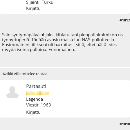
Sijainti: Turku
Kirjattu
#1017
26.11.16 - klo:17:52
Sain syntymäpäivälahjaksi kihlatultani pienpullokolmikon ns.
tynnyrinperiä. Tänään avasin maistelun NAS-pullotteella.
Ensimmäinen fiilikseni oli harmitus - siitä, ettei näitä edes
myydä isoina pulloina. Erinomainen.
Kaikki villa tottelee rautaa.
Partasuti
Legenda
Viestit: 1963
Kirjattu
#1018
27.11.16 - klo:11:19