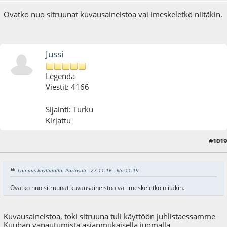
Ovatko nuo sitruunat kuvausaineistoa vai imeskeletkö niitäkin.
Jussi
Legenda
Viestit: 4166
Sijainti: Turku
Kirjattu
#1019
27.11.16 - klo:13:31
Lainaus käyttäjältä: Partasuti - 27.11.16 - klo:11:19
Ovatko nuo sitruunat kuvausaineistoa vai imeskeletkö niitäkin.
Kuvausaineistoa, toki sitruuna tuli käyttöön juhlistaessamme
Kuuban vapautumista asianmukaisella juomalla.