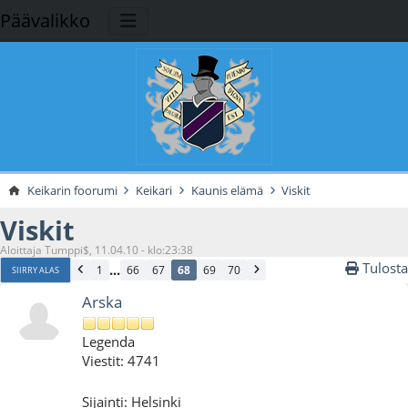
Päävalikko
Keikarin foorumi
Keikari
Kaunis elämä
Viskit
Viskit
Aloittaja Tumppi$, 11.04.10 - klo:23:38
Tulosta
...
1
66
67
68
69
70
SIIRRY ALAS
Arska
Legenda
Viestit: 4741
Sijainti: Helsinki