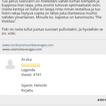
Tuo perus Glencairn on mielestäni vähän turhan kömpelö ja
kuppiosa liian laaja, jotta aromit tulisivat optimaalisesti esiin.
Useita kertoja on tullut eri laseja rinta rinnan testailtua ja tuo
linkin takaa löytyvä copita on lähes joka tilanteessa muihin
nähden ylivertainen. Minulle ko. kapistus on kanonisoitu 'The
Viskilasi'.
Toki on noita tullut juotua suoraan pullostakin. Ja hyväähän se
on, viski.
www.nordicpremiumbeverages.com
www.valamobeverages.com
Arska
Legenda
Viestit: 4741
Sijainti: Helsinki
Kirjattu
#1011
07.04.16 - klo:13:59