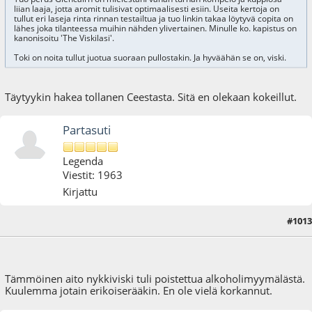
liian laaja, jotta aromit tulisivat optimaalisesti esiin. Useita kertoja on
tullut eri laseja rinta rinnan testailtua ja tuo linkin takaa löytyvä copita on
lähes joka tilanteessa muihin nähden ylivertainen. Minulle ko. kapistus on
kanonisoitu 'The Viskilasi'.
Toki on noita tullut juotua suoraan pullostakin. Ja hyväähän se on, viski.
Täytyykin hakea tollanen Ceestasta. Sitä en olekaan kokeillut.
Partasuti
Legenda
Viestit: 1963
Kirjattu
#1013
28.08.16 - klo:12:34
Tämmöinen aito nykkiviski tuli poistettua alkoholimyymälästä.
Kuulemma jotain erikoiserääkin. En ole vielä korkannut.