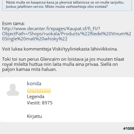
Näitä mulla on kaapissa kasa ja yleensä tällaisissa se on mulle tarjoiltu.
Joskus jalallinen versio. Mitäs muita vaihtoehtoja olisi esittää?
Esim tämä:
http://www.decanter.fi/epages/Kaupat.sf/fi_FI/?
ObjectPath=/Shops/ruokala/Products/%22Riedel%20Vinum%2
0Single%20malt%20whisky%22
Voit lukea kommentteja Viski/tyyliniekasta lähiviikkoina.
Toki toi sun perus Glencairn on loistava ja jos muuten tilaat
royal mileltä huttua niin laita mulla aina privaa. Siellä on
paljon kamaa mitä haluan.
konda
Legenda
Viestit: 8975
Kirjattu
#1008
06.04.16 - klo:23:28