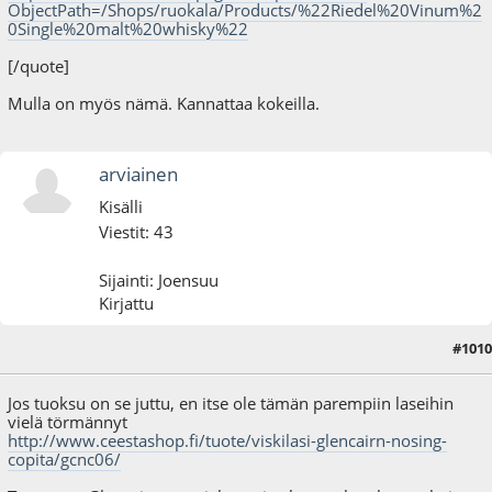
ObjectPath=/Shops/ruokala/Products/%22Riedel%20Vinum%2
0Single%20malt%20whisky%22
[/quote]
Mulla on myös nämä. Kannattaa kokeilla.
arviainen
Kisälli
Viestit: 43
Sijainti: Joensuu
Kirjattu
#1010
07.04.16 - klo:09:44
Jos tuoksu on se juttu, en itse ole tämän parempiin laseihin
vielä törmännyt
http://www.ceestashop.fi/tuote/viskilasi-glencairn-nosing-
copita/gcnc06/