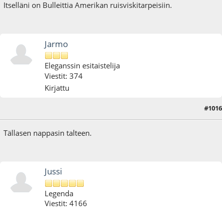
Itselläni on Bulleittia Amerikan ruisviskitarpeisiin.
Jarmo
Eleganssin esitaistelija
Viestit: 374
Kirjattu
#1016
25.11.16 - klo:18:05
Tällasen nappasin talteen.
Jussi
Legenda
Viestit: 4166