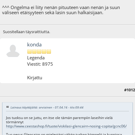
^^^ Ongelma ei liity nenän pituuteen vaan nenän ja suun
väliseen etäisyyteen sekä lasin suun halkaisijaan.
Suositellaan täysraittiutta.
konda
Legenda
Viestit: 8975
Kirjattu
#1012
17.04.16 - klo:09:40
Lainaus käyttäjältä: arviainen - 07.04.16 - klo:09:44
Jos tuoksu on se juttu, en itse ole tämän parempiin laseihin vielä
törmännyt
http://www.ceestashop.fi/tuote/viskilasi-glencairn-nosing-copita/gcnc06/
Tuo perus Glencairn on mielestäni vähän turhan kömpelö ja kuppiosa