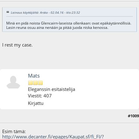
Lainaus käyttäjältä: Arska - 02.04.16 - klo:23:32
Minä en pidä noista Glencairn-laseista ollenkaan: ovat epäkäytännöllisiä.
Lasin reuna osuu aina nenään ja pitää juoda niska kenossa.
I rest my case.
Mats
Eleganssin esitaistelija
Viestit: 407
Kirjattu
#1009
07.04.16 - klo:08:48
Esim tämä:
http://www.decanter.fi/epages/Kaupat.sf/fi_FI/?