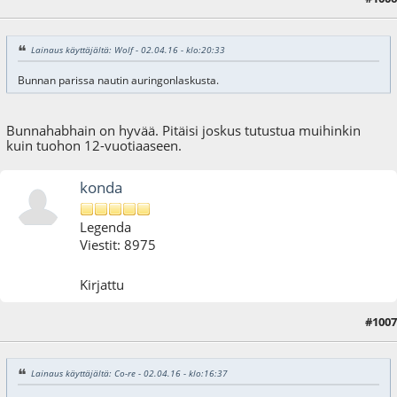
Lainaus käyttäjältä: Wolf - 02.04.16 - klo:20:33
Bunnan parissa nautin auringonlaskusta.
Bunnahabhain on hyvää. Pitäisi joskus tutustua muihinkin
kuin tuohon 12-vuotiaaseen.
konda
Legenda
Viestit: 8975
Kirjattu
#1007
06.04.16 - klo:23:24
Viimeisin muokkaus
: 06.04.16 - klo:23:29 käyttäjältä konda
Lainaus käyttäjältä: Co-re - 02.04.16 - klo:16:37