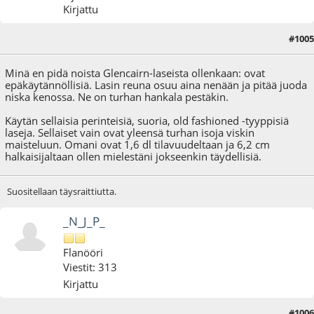
Kirjattu
#1005
02.04.16 - klo:23:32
Minä en pidä noista Glencairn-laseista ollenkaan: ovat
epäkäytännöllisiä. Lasin reuna osuu aina nenään ja pitää juoda
niska kenossa. Ne on turhan hankala pestäkin.
Käytän sellaisia perinteisiä, suoria, old fashioned -tyyppisiä
laseja. Sellaiset vain ovat yleensä turhan isoja viskin
maisteluun. Omani ovat 1,6 dl tilavuudeltaan ja 6,2 cm
halkaisijaltaan ollen mielestäni jokseenkin täydellisiä.
Suositellaan täysraittiutta.
_N_J_P_
Flanööri
Viestit: 313
Kirjattu
#1006
03.04.16 - klo:14:23