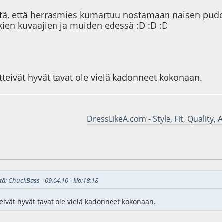
ästä, että herrasmies kumartuu nostamaan naisen pudo
kkien kuvaajien ja muiden edessä :D :D :D
teivät hyvät tavat ole vielä kadonneet kokonaan.
DressLikeA.com - Style, Fit, Quality, 
6
tä: ChuckBass - 09.04.10 - klo:18:18
eivät hyvät tavat ole vielä kadonneet kokonaan.