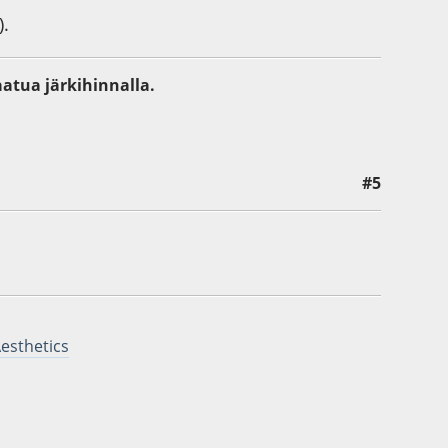
).
aatua järkihinnalla.
#5
Aesthetics