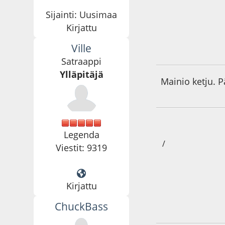
Sijainti: Uusimaa
Kirjattu
Ville
09.04.10 - klo:17:5
Satraappi
Ylläpitäjä
Mainio ketju. P
Legenda
/
Viestit: 9319
Kirjattu
ChuckBass
09.04.10 - klo:18:1