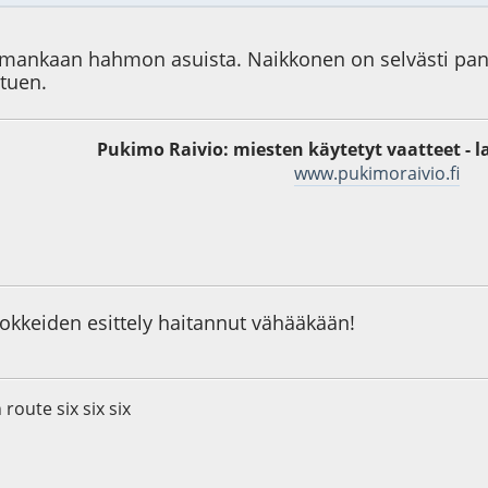
mmankaan hahmon asuista. Naikkonen on selvästi pa
stuen.
Pukimo Raivio: miesten käytetyt vaatteet - l
www.pukimoraivio.fi
7
lokkeiden esittely haitannut vähääkään!
 route six six six