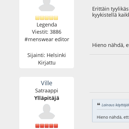
Erittäin tyylik
kyykistellä kai
Legenda
Viestit: 3886
#menswear editor
Hieno nähdä, et
Sijainti: Helsinki
Kirjattu
Ville
09.04.10 - klo:18:5
Satraappi
Ylläpitäjä
Lainaus käyttäjäl
Hieno nähdä, ett