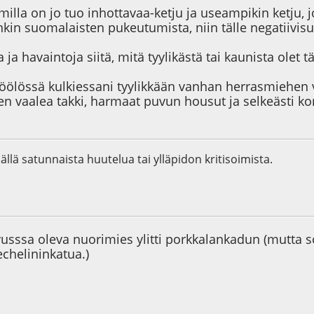
milla on jo tuo inhottavaa-ketju ja useampikin ketju,
enkin suomalaisten pukeutumista, niin tälle negatiivis
a ja havaintoja siitä, mitä tyylikästä tai kaunista olet 
Töölössä kulkiessani tyylikkään vanhan herrasmiehen v
n vaalea takki, harmaat puvun housut ja selkeästi kork
sällä satunnaista huutelua tai ylläpidon kritisoimista.
8
ssa oleva nuorimies ylitti porkkalankadun (mutta so
chelininkatua.)