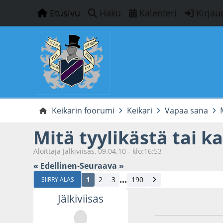
Etusivu
Haku
Kalenteri
Kirjau
Keikarin foorumi
Keikari
Vapaa sana
Mitä tyylikästä tai k
Aloittaja Jälkiviisas, 09.04.10 - klo:16:53
« Edellinen
-
Seuraava »
...
1
2
3
190
SIIRRY ALAS
Jälkiviisas
09.04.10 - klo:16:5