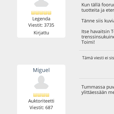
Kun tällä fooru
tuotteita ja et
Legenda
Tänne siis kuvi
Viestit: 3735
Itse havaitsin 
Kirjattu
trenssinsukuine
Toimi!
Tämä viesti ei si
Miguel
09.04.10 - klo:17:3
Tummassa puvus
ylittäessään me
Auktoriteetti
Viestit: 687