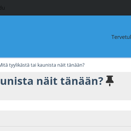
du
Tervetu
Mitä tyylikästä tai kaunista näit tänään?
aunista näit tänään?
3