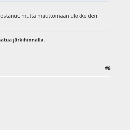
nostanut, mutta mauttomaan ulokkeiden
aatua järkihinnalla.
#8