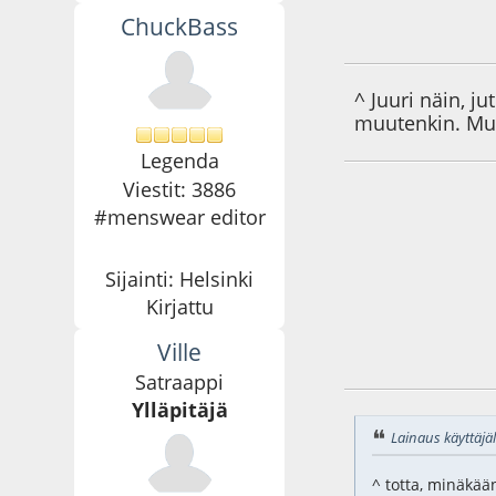
ChuckBass
09.04.10 - klo:19:1
^ Juuri näin, 
muutenkin. Mutt
Legenda
Viestit: 3886
#menswear editor
Sijainti: Helsinki
Kirjattu
Ville
09.04.10 - klo:21:1
Satraappi
Ylläpitäjä
Lainaus käyttäjäl
^ totta, minäkää