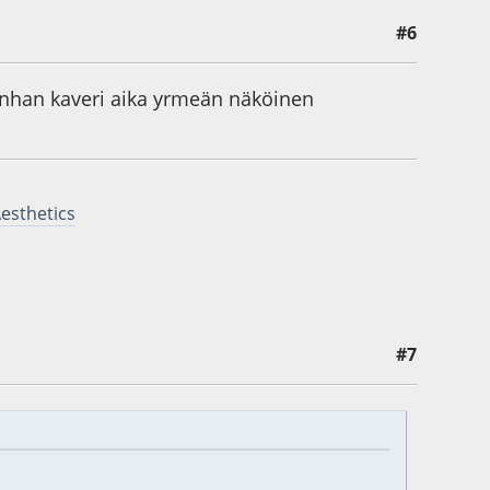
#6
 onhan kaveri aika yrmeän näköinen
Aesthetics
#7