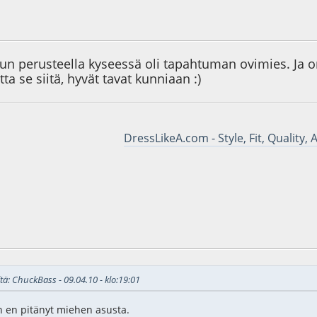
1
jutun perusteella kyseessä oli tapahtuman ovimies. Ja
a se siitä, hyvät tavat kunniaan :)
DressLikeA.com - Style, Fit, Quality, 
4
tä: ChuckBass - 09.04.10 - klo:19:01
n en pitänyt miehen asusta.