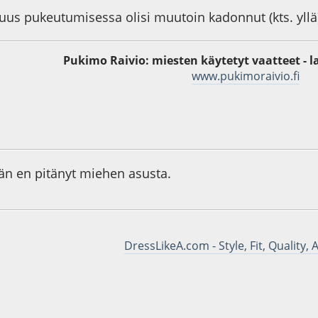
kuus pukeutumisessa olisi muutoin kadonnut (kts. yllä
Pukimo Raivio: miesten käytetyt vaatteet - l
www.pukimoraivio.fi
1
ään en pitänyt miehen asusta.
DressLikeA.com - Style, Fit, Quality, 