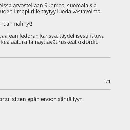
 joissa arvostellaan Suomea, suomalaisia
uuden ilmapiirille täytyy luoda vastavoima.
tänään nähnyt!
aalean fedoran kanssa, täydellisesti istuva
ealaatuisilta näyttävät ruskeat oxfordit.
#1
rtui sitten epähienoon säntäilyyn