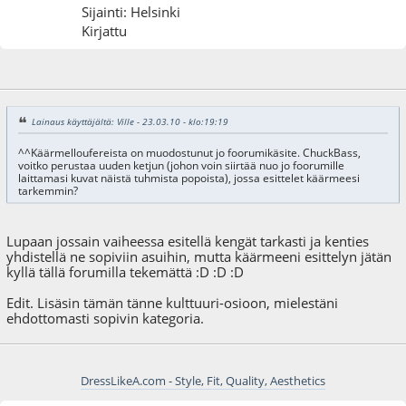
Sijainti: Helsinki
Kirjattu
23.03.10 - klo:19:23
Lainaus käyttäjältä: Ville - 23.03.10 - klo:19:19
^^Käärmelloufereista on muodostunut jo foorumikäsite. ChuckBass,
voitko perustaa uuden ketjun (johon voin siirtää nuo jo foorumille
laittamasi kuvat näistä tuhmista popoista), jossa esittelet käärmeesi
tarkemmin?
Lupaan jossain vaiheessa esitellä kengät tarkasti ja kenties
yhdistellä ne sopiviin asuihin, mutta käärmeeni esittelyn jätän
kyllä tällä forumilla tekemättä :D :D :D
Edit. Lisäsin tämän tänne kulttuuri-osioon, mielestäni
ehdottomasti sopivin kategoria.
DressLikeA.com - Style, Fit, Quality, Aesthetics