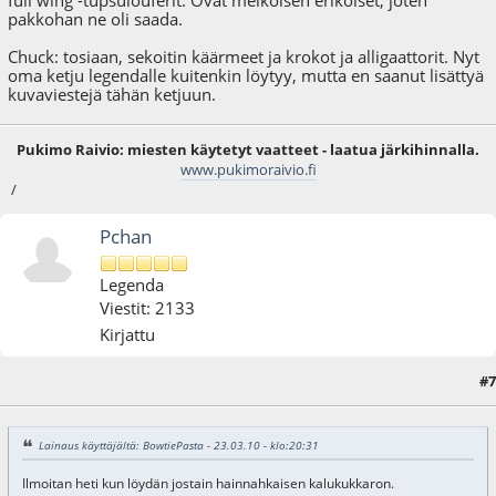
pakkohan ne oli saada.
Chuck: tosiaan, sekoitin käärmeet ja krokot ja alligaattorit. Nyt
oma ketju legendalle kuitenkin löytyy, mutta en saanut lisättyä
kuvaviestejä tähän ketjuun.
Pukimo Raivio: miesten käytetyt vaatteet - laatua järkihinnalla.
www.pukimoraivio.fi
/
Pchan
Legenda
Viestit: 2133
Kirjattu
#7
23.03.10 - klo:22:52
Lainaus käyttäjältä: BowtiePasta - 23.03.10 - klo:20:31
Ilmoitan heti kun löydän jostain hainnahkaisen kalukukkaron.