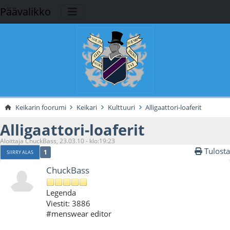
Päävalikko
Keikarin foorumi
Keikari
Kulttuuri
Alligaattori-loaferit
Alligaattori-loaferit
Aloittaja ChuckBass, 23.03.10 - klo:19:23
Tulosta
1
SIIRRY ALAS
ChuckBass
Legenda
Viestit: 3886
#menswear editor