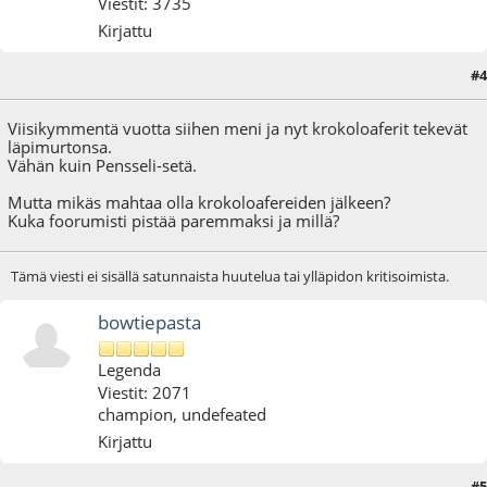
Viestit: 3735
Kirjattu
#4
23.03.10 - klo:20:27
Viisikymmentä vuotta siihen meni ja nyt krokoloaferit tekevät
läpimurtonsa.
Vähän kuin Pensseli-setä.
Mutta mikäs mahtaa olla krokoloafereiden jälkeen?
Kuka foorumisti pistää paremmaksi ja millä?
Tämä viesti ei sisällä satunnaista huutelua tai ylläpidon kritisoimista.
bowtiepasta
Legenda
Viestit: 2071
champion, undefeated
Kirjattu
#5