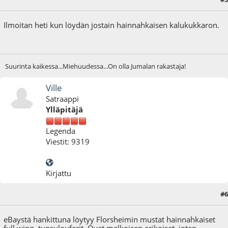
23.03.10 - klo:20:31
Ilmoitan heti kun löydän jostain hainnahkaisen kalukukkaron.
Suurinta kaikessa...Miehuudessa...On olla Jumalan rakastaja!
Ville
Satraappi
Ylläpitäjä
Legenda
Viestit: 9319
Kirjattu
#6
23.03.10 - klo:21:21
eBaystä hankittuna löytyy Florsheimin mustat hainnahkaiset
full wing -tupsulouferit. Ovat melkoisen erikoiset, joten