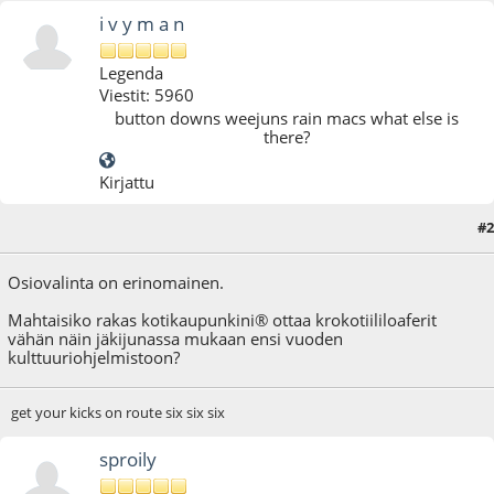
i v y m a n
Legenda
Viestit: 5960
button downs weejuns rain macs what else is
there?
Kirjattu
#2
23.03.10 - klo:19:51
Osiovalinta on erinomainen.
Mahtaisiko rakas kotikaupunkini® ottaa krokotiililoaferit
vähän näin jäkijunassa mukaan ensi vuoden
kulttuuriohjelmistoon?
get your kicks on route six six six
sproily