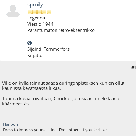
sproily
Legenda
Viestit: 1944
Parantumaton retro-eksentrikko
Sijainti: Tammerfors
Kirjattu
#1
23.03.10 - klo:19:25
Ville on kyllä tainnut saada auringonpistoksen kun on ollut
kauniissa kevätsäässä liikaa.
Tuhmia kuvia toivotaan, Chuckie. Ja tosiaan, mielellään ei
käärmeestäsi.
Flanööri
Dress to impress yourself first. Then others, if you feel like it.