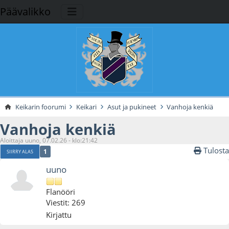
Päävalikko
Keikarin foorumi
Keikari
Asut ja pukineet
Vanhoja kenkiä
Vanhoja kenkiä
Aloittaja uuno, 07.02.26 - klo:21:42
Tulosta
1
SIIRRY ALAS
uuno
Flanööri
Viestit: 269
Kirjattu