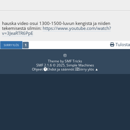
07.02.26 - klo:21:42
hauska video osui 1300-1500-luvun kengistä ja niiden
tekemisestä silmiin:
https://www.youtube.com/watch?
v=3JeaRTR6PpE
Tulosta
1
SIIRRY YLÖS
Theme by
SMF Tricks
SMF 2.1.6 © 2025
,
Simple Machines
Ohjeet
Ehdot ja säännöt
Siirry ylös ▲