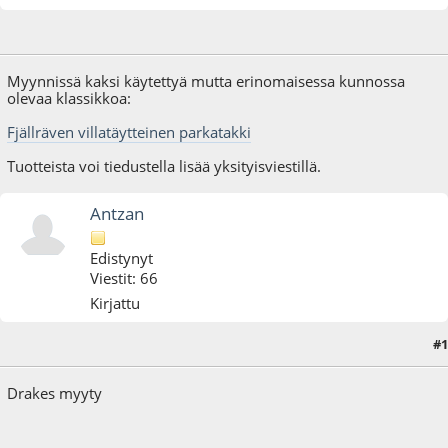
14.12.25 - klo:20:46
Viimeisin muokkaus
: 17.12.25 - klo:00:24 käyttäjältä Antzan
Myynnissä kaksi käytettyä mutta erinomaisessa kunnossa
olevaa klassikkoa:
Fjällräven villatäytteinen parkatakki
Tuotteista voi tiedustella lisää yksityisviestillä.
Antzan
Edistynyt
Viestit: 66
Kirjattu
#1
17.12.25 - klo:00:24
Drakes myyty