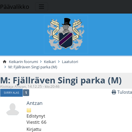
Päävalikko
Keikarin foorumi
Keikari
Laatutori
M: Fjällräven Singi parka (M)
M: Fjällräven Singi parka (M)
Aloittaja Antzan, 14.12.25 - klo:20:46
Tulosta
1
SIIRRY ALAS
Antzan
Edistynyt
Viestit: 66
Kirjattu