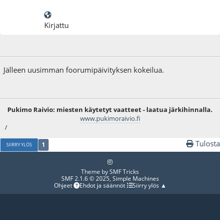
Kirjattu
27.11.25 - klo:16:52
Jälleen uusimman foorumipäivityksen kokeilua.
Pukimo Raivio: miesten käytetyt vaatteet - laatua järkihinnalla.
www.pukimoraivio.fi
/
Tulosta
1
SIIRRY YLÖS
Theme by
SMF Tricks
SMF 2.1.6 © 2025
,
Simple Machines
Ohjeet
Ehdot ja säännöt
Siirry ylös ▲