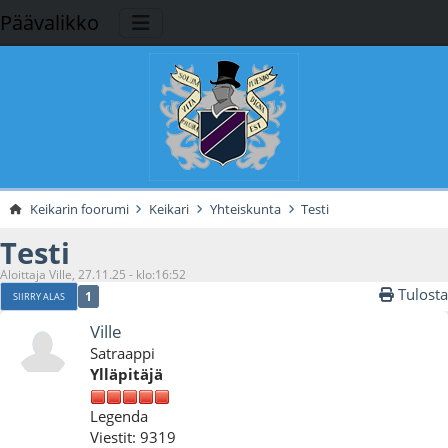
Päävalikko
Keikarin foorumi
Keikari
Yhteiskunta
Testi
Testi
Aloittaja Ville, 27.11.25 - klo:16:52
Tulosta
1
SIIRRY ALAS
Ville
Satraappi
Ylläpitäjä
Legenda
Viestit: 9319