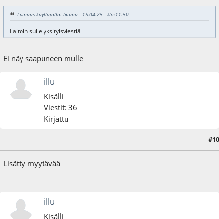
Lainaus käyttäjältä: toumu - 15.04.25 - klo:11:50
Laitoin sulle yksityisviestiä
Ei näy saapuneen mulle
illu
Kisälli
Viestit: 36
Kirjattu
#10
29.04.25 - klo:21:50
Lisätty myytävää
illu
Kisälli