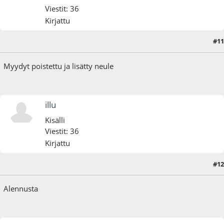
Viestit: 36
Kirjattu
#11
17.06.25 - klo:12:03
Myydyt poistettu ja lisätty neule
illu
Kisälli
Viestit: 36
Kirjattu
#12
03.07.25 - klo:15:33
Alennusta