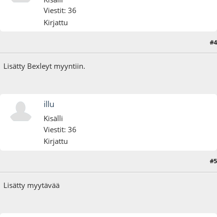
Viestit: 36
Kirjattu
#4
30.01.25 - klo:14:24
Lisätty Bexleyt myyntiin.
illu
Kisälli
Viestit: 36
Kirjattu
#5
10.03.25 - klo:13:30
Lisätty myytävää