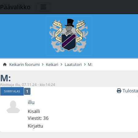
Päävalikko
Keikarin foorumi
Keikari
Laatutori
M:
M:
Aloittaja illu, 07.11.24 - klo:14:24
Tulosta
1
SIIRRY ALAS
illu
Kisälli
Viestit: 36
Kirjattu