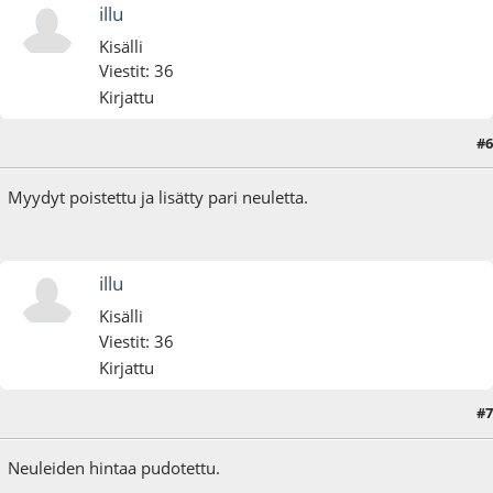
illu
Kisälli
Viestit: 36
Kirjattu
#6
04.04.25 - klo:11:38
Myydyt poistettu ja lisätty pari neuletta.
illu
Kisälli
Viestit: 36
Kirjattu
#7
13.04.25 - klo:15:35
Neuleiden hintaa pudotettu.