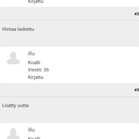
Kirjattu
#2
05.12.24 - klo:14:31
Hintaa laskettu
illu
Kisälli
Viestit: 36
Kirjattu
#3
28.12.24 - klo:15:43
Lisätty uutta
illu
Kisälli