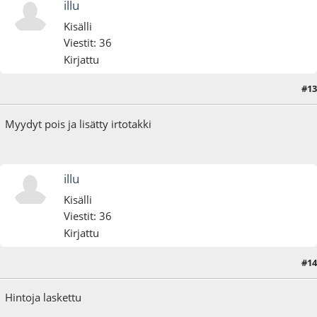
illu
Kisälli
Viestit: 36
Kirjattu
#13
04.08.25 - klo:13:03
Myydyt pois ja lisätty irtotakki
illu
Kisälli
Viestit: 36
Kirjattu
#14
21.08.25 - klo:15:57
Hintoja laskettu