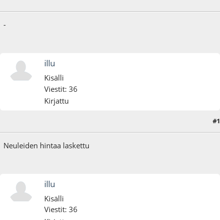
07.11.24 - klo:14:24
Viimeisin muokkaus
: 08.09.25 - klo:17:44 käyttäjältä illu
-
illu
Kisälli
Viestit: 36
Kirjattu
#1
13.11.24 - klo:18:57
Neuleiden hintaa laskettu
illu
Kisälli
Viestit: 36