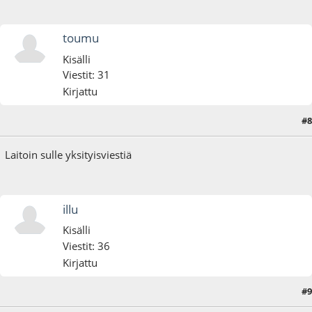
toumu
Kisälli
Viestit: 31
Kirjattu
#8
15.04.25 - klo:11:50
Laitoin sulle yksityisviestiä
illu
Kisälli
Viestit: 36
Kirjattu
#9
15.04.25 - klo:22:10