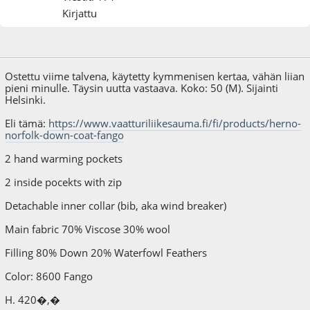
Kirjattu
16.02.25 - klo:20:31
Viimeisin muokkaus
: 16.02.25 - klo:20:37 käyttäjältä sound
Ostettu viime talvena, käytetty kymmenisen kertaa, vähän liian
pieni minulle. Täysin uutta vastaava. Koko: 50 (M). Sijainti
Helsinki.
Eli tämä:
https://www.vaatturiliikesauma.fi/fi/products/herno-
norfolk-down-coat-fango
2 hand warming pockets
2 inside pocekts with zip
Detachable inner collar (bib, aka wind breaker)
Main fabric 70% Viscose 30% wool
Filling 80% Down 20% Waterfowl Feathers
Color: 8600 Fango
H. 420�,�