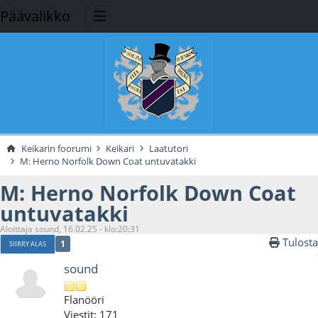
Päävalikko
Keikarin foorumi
Keikari
Laatutori
M: Herno Norfolk Down Coat untuvatakki
M: Herno Norfolk Down Coat
untuvatakki
Aloittaja sound, 16.02.25 - klo:20:31
Tulosta
1
SIIRRY ALAS
sound
Flanööri
Viestit: 171