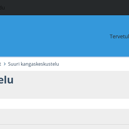
du
Tervetu
t
Suuri kangaskeskustelu
elu
6