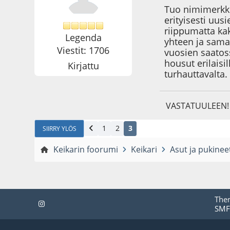
Tuo nimimerkki 
erityisesti uus
riippumatta ka
Legenda
yhteen ja samaa
Viestit: 1706
vuosien saatos
housut erilaisi
Kirjattu
turhauttavalta.
VASTATUULEEN!
1
2
3
SIIRRY YLÖS
Keikarin foorumi
Keikari
Asut ja pukinee
The
SMF