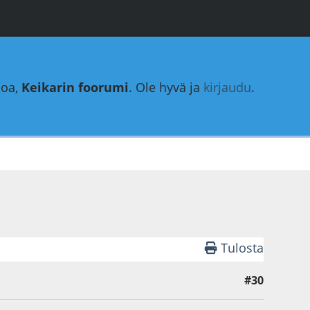
loa,
Keikarin foorumi
. Ole hyvä ja
kirjaudu
.
Tulosta
#30