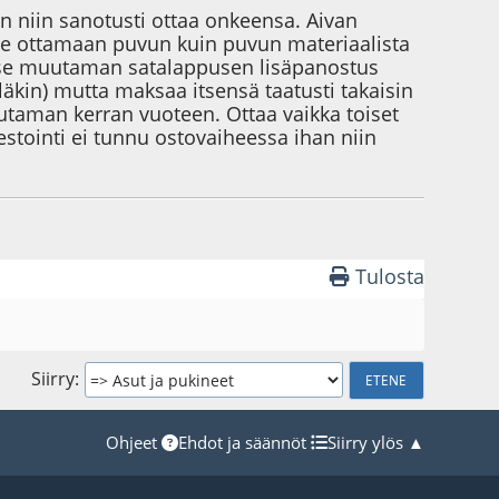
n niin sanotusti ottaa onkeensa. Aivan
tulle ottamaan puvun kuin puvun materiaalista
än se muutaman satalappusen lisäpanostus
läkin) mutta maksaa itsensä taatusti takaisin
taman kerran vuoteen. Ottaa vaikka toiset
vestointi ei tunnu ostovaiheessa ihan niin
Tulosta
Siirry
Ohjeet
Ehdot ja säännöt
Siirry ylös ▲