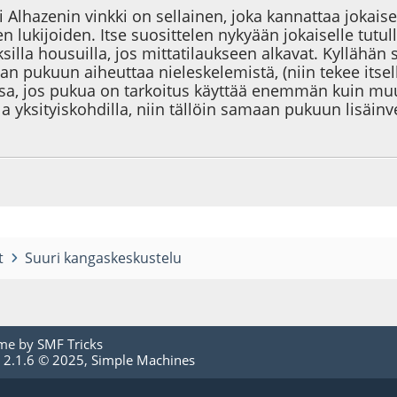
Alhazenin vinkki on sellainen, joka kannattaa jokaise
ien lukijoiden. Itse suosittelen nykyään jokaiselle tu
ksilla housuilla, jos mittatilaukseen alkavat. Kylläh
n pukuun aiheuttaa nieleskelemistä, (niin tekee itsel
sa, jos pukua on tarkoitus käyttää enemmän kuin muu
lla yksityiskohdilla, niin tällöin samaan pukuun lisäin
t
Suuri kangaskeskustelu
me by
SMF Tricks
 2.1.6 © 2025
,
Simple Machines