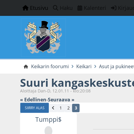
Etusivu
Haku
Kalenteri
Kirjau
Keikarin foorumi
Keikari
Asut ja pukinee
Suuri kangaskeskust
Aloittaja Dan-D, 12.01.11 - klo:20:08
« Edellinen
-
Seuraava »
1
2
3
SIIRRY ALAS
Tumppi$
22.03.23 - klo:15:0