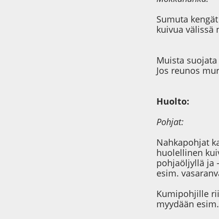
Sumuta kengät 
kuivua välissä n
Muista suojata 
Jos reunos mur
Huolto:
Pohjat:
Nahkapohjat kan
huolellinen ku
pohjaöljyllä ja 
esim. vasaranva
Kumipohjille ri
myydään esim. 