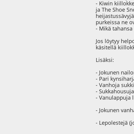
- Kiwin kiillok
ja The Shoe Sn
heijastussävyjä
purkeissa ne o
- Mikä tahans
Jos löytyy help
käsitellä kiillok
Lisäksi:
- Jokunen nail
- Pari kynsiha
- Vanhoja sukki
- Sukkahousuja 
- Vanulappuja l
- Jokunen vanh
- Lepolestejä (j