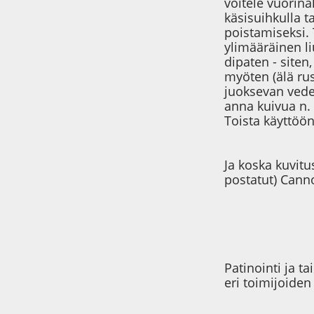
voitele vuorina
käsisuihkulla t
poistamiseksi.
ylimääräinen li
dipaten - siten
myöten (älä ru
juoksevan veden
anna kuivua n.
Toista käyttöön
Ja koska kuvitu
postatut) Canno
Patinointi ja ta
eri toimijoiden