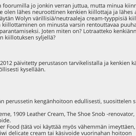
n foorumilla jo jonkin verran juttua, mutta minua kiin
tse olen lähes neuroottinen kenkien kiillottaja ja lähes
ytän Wolyn värillisiä/neutraaleja cream-tyyppisiä kiil
n kiillottaminen on minusta varsin rentouttavaa puuha
parantamiseksi. Joten miten on? Lotraatteko kenkiänn
 kiillotuksen syljellä?
2012 päivitetty perustason tarvikelistalla ja kenkien kä
llisesti kysellään.
än perussetin kengänhoitoon edullisesti, suosittelen 
creme, 1909 Leather Cream, The Shoe Snob -renovator, 
oide.
er Food (tätä voi käyttää myös vähemmän imeyttäen, jol
wi delicate cream tai käsivoide vuorinahan hoitoon