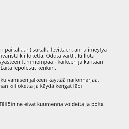
n paikallaan) sukalla levittäen, anna imeytyä
äristä kiilloketta. Odota vartti. Kiillota
 sävyasteen tummempaa - kärkeen ja kantaan
aita lepolestit kenkiin.
n kuivamisen jälkeen käyttää nailonharjaa.
an kiilloketta ja käydä kengät läpi
ällöin ne eivät kuumenna voidetta ja polta