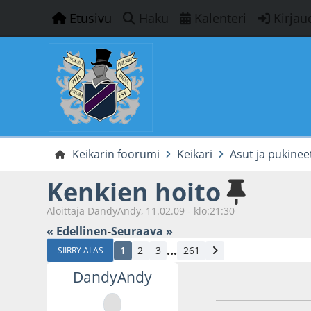
Etusivu
Haku
Kalenteri
Kirjau
Keikarin foorumi
Keikari
Asut ja pukinee
Kenkien hoito
Aloittaja DandyAndy, 11.02.09 - klo:21:30
« Edellinen
-
Seuraava »
...
1
2
3
261
SIIRRY ALAS
DandyAndy
11.02.09 - klo:21:3