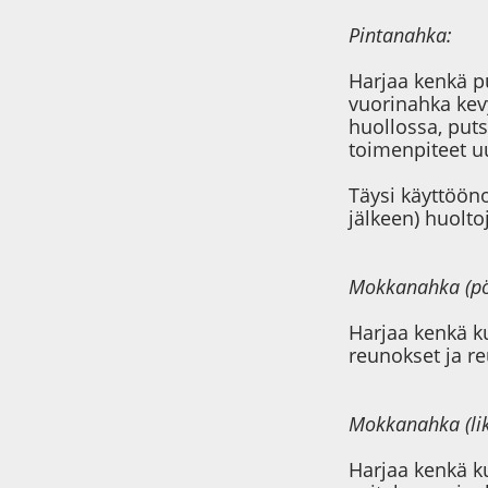
Pintanahka:
Harjaa kenkä pu
vuorinahka kevy
huollossa, puts
toimenpiteet uu
Täysi käyttöönot
jälkeen) huolto
Mokkanahka (pöly
Harjaa kenkä ku
reunokset ja reu
Mokkanahka (lik
Harjaa kenkä ku