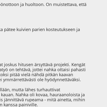
önottoon ja huoltoon. On muistettava, että
oka pätee kuivien parien kosteutukseen ja
t joskus hitusen ärsyttävä projekti. Kengät
työ on tehtävä, jottei nahka ottaisi pahasti
oksi pitää vielä nähdä pitkän kaavan
ei ymmärrettävästi ole hyödynnettäväksi.
llään, mutta lähes turhauttivat
sa kauan. Nahka oli kovaa, hauraanoloista ja
is jännittävä rupeama - mitä ainetta, mihin
 kanssa painiville.