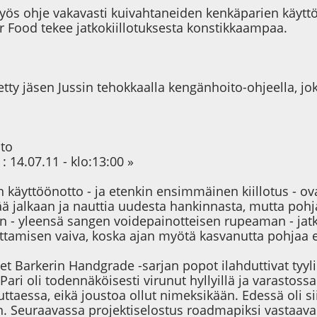
ös ohje vakavasti kuivahtaneiden kenkäparien käyttö
r Food tekee jatkokiillotuksesta konstikkaampaa.
tetty jäsen Jussin tehokkaalla kengänhoito-ohjeella, j
ito
: 14.07.11 - klo:13:00 »
käyttöönotto - ja etenkin ensimmäinen kiillotus - ova
tää jalkaan ja nauttia uudesta hankinnasta, mutta pohja
n - yleensä sangen voidepainotteisen rupeaman - jatk
ottamisen vaiva, koska ajan myötä kasvanutta pohjaa 
et Barkerin Handgrade -sarjan popot ilahduttivat tyyli
Pari oli todennäköisesti virunut hyllyillä ja varastos
ttaessa, eikä joustoa ollut nimeksikään. Edessä oli si
n. Seuraavassa projektiselostus roadmapiksi vastaavan