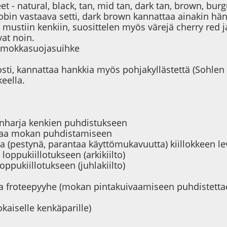
keet - natural, black, tan, mid tan, dark tan, brown, bu
obin vastaava setti, dark brown kannattaa ainakin hän
 mustiin kenkiin, suosittelen myös värejä cherry red j
vat noin.
a mokkasuojasuihke
osti, kannattaa hankkia myös pohjakyllästettä (Sohlen
keella.
onharja kenkien puhdistukseen
rjaa mokan puhdistamiseen
a (pestynä, parantaa käyttömukavuutta) kiillokkeen le
loppukiillotukseen (arkikiilto)
oppukiillotukseen (juhlakiilto)
a froteepyyhe (mokan pintakuivaamiseen puhdistetta
okaiselle kenkäparille)