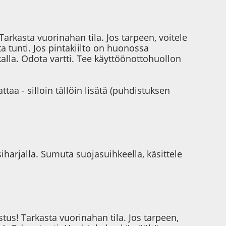
arkasta vuorinahan tila. Jos tarpeen, voitele
ta tunti. Jos pintakiilto on huonossa
kalla. Odota vartti. Tee käyttöönottohuollon
ttaa - silloin tällöin lisätä (puhdistuksen
iharjalla. Sumuta suojasuihkeella, käsittele
us! Tarkasta vuorinahan tila. Jos tarpeen,