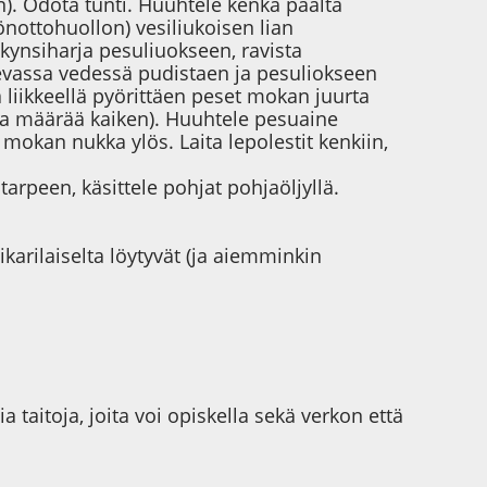
en). Odota tunti. Huuhtele kenkä päältä
önottohuollon) vesiliukoisen lian
kynsiharja pesuliuokseen, ravista
ksevassa vedessä pudistaen ja pesuliokseen
ä liikkeellä pyörittäen peset mokan juurta
a määrää kaiken). Huuhtele pesuaine
mokan nukka ylös. Laita lepolestit kenkiin,
tarpeen, käsittele pohjat pohjaöljyllä.
ikarilaiselta löytyvät (ja aiemminkin
ia taitoja, joita voi opiskella sekä verkon että