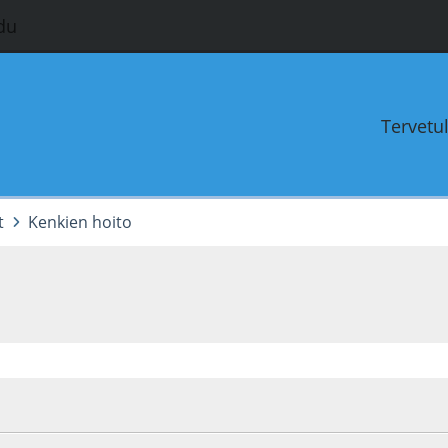
du
Tervetu
t
Kenkien hoito
0
Viimeisin muokkaus
: 06.09.13 - klo:23:26 käyttäjältä Jussi