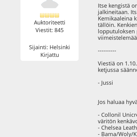
Itse kengistä o
jalkineitaan. I
Kemikaaleina kä
Auktoriteetti
tällöin. Kenkie
Viestit: 845
lopputuloksen 
viimeistelemään
Sijainti: Helsinki
----------
Kirjattu
Viestiä on 1.10.
ketjussa säännö
- Jussi
Jos haluaa hyv
- Collonil Uni
väritön kenkäv
- Chelsea Leath
- Bama/Woly/Ki