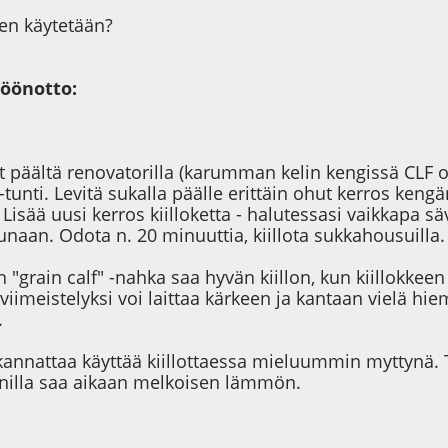
ten käytetään?
öönotto:
t päältä renovatorilla (karumman kelin kengissä CLF o
tunti. Levitä sukalla päälle erittäin ohut kerros kengänv
 Lisää uusi kerros kiilloketta - halutessasi vaikkapa
naan. Odota n. 20 minuuttia, kiillota sukkahousuilla. L
 "grain calf" -nahka saa hyvän kiillon, kun kiillokkee
iimeistelyksi voi laittaa kärkeen ja kantaan vielä hiem
.
annattaa käyttää kiillottaessa mieluummin myttynä. T
lonilla saa aikaan melkoisen lämmön.