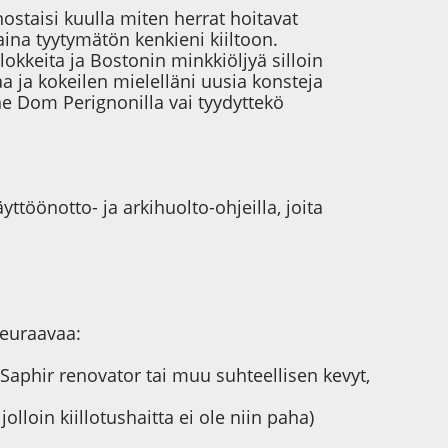
nostaisi kuulla miten herrat hoitavat
 aina tyytymätön kenkieni kiiltoon.
lokkeita ja Bostonin minkkiöljyä silloin
a ja kokeilen mielelläni uusia konsteja
e Dom Perignonilla vai tyydyttekö
yttöönotto- ja arkihuolto-ohjeilla, joita
seuraavaa:
Saphir renovator tai muu suhteellisen kevyt,
loin kiillotushaitta ei ole niin paha)