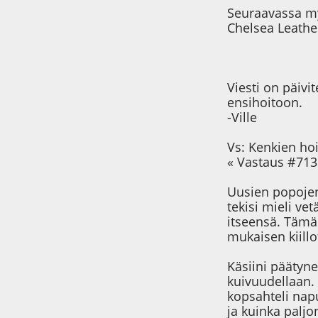
Seuraavassa my
Chelsea Leathe
Viesti on päivi
ensihoitoon.
-Ville
Vs: Kenkien ho
« Vastaus #713 
Uusien popojen 
tekisi mieli ve
itseensä. Tämä
mukaisen kiill
Käsiini päätyne
kuivuudellaan. 
kopsahteli napu
ja kuinka paljo