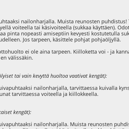
htaaksi nailonharjalla. Muista reunosten puhdistus! T
ellä voiteella tai käsivoiteella (sukkaa käyttäen). Odo
aa pinta nopeasti amiseptiin kevyesti kostutetulla su
delleen. Jos tarpeen, käsittele pohjat pohjaöljyllä.
tohuolto ei ole aina tarpeen. Kiilloketta voi - ja kanna
jen välissäkin.
iset tai vain kevyttä huoltoa vaativat kengät):
ivapuhtaaksi nailonharjalla, tarvittaessa kuivalla kyns
nat tarvittaessa voiteella ja kiillokkeella.
aiset kengät):
ivapuhtaaksi nailonharjalla. Muista reunosten puhdist