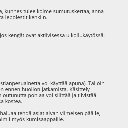
sta, kunnes tulee kolme sumutuskertaa, anna
ta lepolestit kenkiin.
jos kengät ovat aktiivisessa ulkoilukäytössä.
astianpesuainetta voi käyttää apuna). Tällöin
n ennen huollon jatkamista. Käsittely
joutunutta pohjaa voi silittää ja tiivistää
sa kostea.
 haluaa tehdä asiat aivan viimeisen päälle,
Toimii myös kumisaappaille.