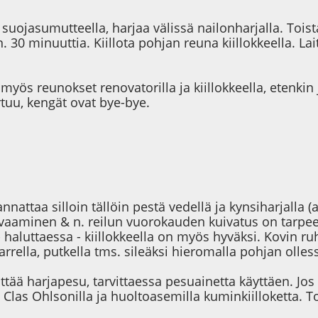
suojasumutteella, harjaa välissä nailonharjalla. Toi
. 30 minuuttia. Kiillota pohjan reuna kiillokkeella. Lai
myös reunokset renovatorilla ja kiillokkeella, etenkin 
tuu, kengät ovat bye-bye.
nattaa silloin tällöin pestä vedellä ja kynsiharjalla (
ivaaminen & n. reilun vuorokauden kuivatus on tarpee
- haluttaessa - kiillokkeella on myös hyväksi. Kovin ruh
rrella, putkella tms. sileäksi hieromalla pohjan olles
ittää harjapesu, tarvittaessa pesuainetta käyttäen. Jos
Clas Ohlsonilla ja huoltoasemilla kuminkiilloketta. 