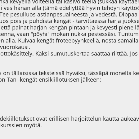
hka kevyellä voiteella tai käsivoiteella (sukkaa käyttä
ai vesihanan alla (tämä edellyttää hyvin tehdyn käyttö
 Tee pesuliuos astianpesuaineesta ja vedestä. Dippaa 
uos pois ja puhdista kengät - tarvittaessa harja juo
, että painat harjan kengän pintaan ja kevyesti pienell
senna, vaan "pöyhi" mokan nukka pestessäsi. Tuntum
 alla. Kuivaa kengät froteepyyhkeellä, nosta samalla 
 vuorokausi.
ottokäsittely. Kaksi sumutuskertaa saattaa riittää. Jos 
s on tällaisissa teksteissä hyväksi, tässäpä monelta ke
n Tan -kengät ensikiillotuksen jälkeen:
idekiillotukset ovat erillisen harjoittelun kautta aukeav
 kurssien myötä.