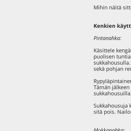
Mihin näitä sit
Kenkien käytt
Pintanahka:
Käsittele kengä
puolisen tuntia-
sukkahousulla.
sekä pohjan reu
Rypyläpintainen
Tämän jälkeen v
sukkahousuilla
Sukkahousuja k
sitä pois. Nai
Mokkanahka: