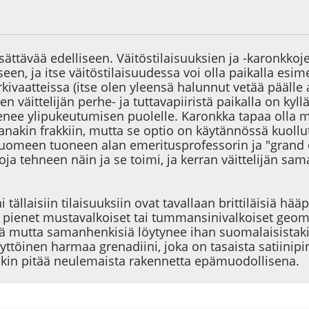
9
Viimeisin muokkaus
: 01.10.21 - klo:10:32 käyttäjältä Alhazen
isättävää edelliseen. Väitöstilaisuuksien ja -karonkk
iseen, ja itse väitöstilaisuudessa voi olla paikalla esi
rkivaatteissa (itse olen yleensä halunnut vetää päälle 
uen väittelijän perhe- ja tuttavapiiristä paikalla on k
menee ylipukeutumisen puolelle. Karonkka tapaa olla 
nakin frakkiin, mutta se optio on käytännössä kuollut
uomeen tuoneen alan emeritusprofessorin ja "grand o
voja tehneen näin ja se toimi, ja kerran väittelijän s
 tällaisiin tilaisuuksiin ovat tavallaan brittiläisiä hä
n pienet mustavalkoiset tai tummansinivalkoiset geome
 mutta samanhenkisiä löytynee ihan suomalaisistakin 
yttöinen harmaa grenadiini, joka on tasaista satiinip
aakin pitää neulemaista rakennetta epämuodollisena.