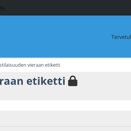
du
Tervetu
stilaisuuden vieraan etiketti
raan etiketti
4