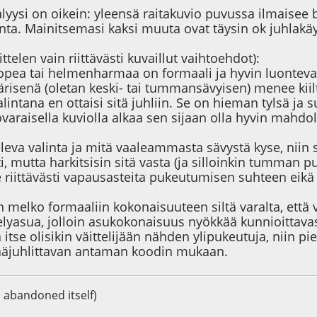
yysi on oikein: yleensä raitakuvio puvussa ilmaisee b
inta. Mainitsemasi kaksi muuta ovat täysin ok juhlakä
ttelen vain riittävästi kuvaillut vaihtoehdot):
hopea tai helmenharmaa on formaali ja hyvin luonteva 
risenä (oletan keski- tai tummansävyisen) menee kiiltä
alintana en ottaisi sitä juhliin. Se on hieman tylsä ja 
varaisella kuviolla alkaa sen sijaan olla hyvin mahdo
tteleva valinta ja mitä vaaleammasta sävystä kyse, niin
i, mutta harkitsisin sitä vasta (ja silloinkin tumman pu
e riittävästi vapausasteita pukeutumisen suhteen eikä
n melko formaaliin kokonaisuuteen siltä varalta, että v
telyasua, jolloin asukokonaisuus nyökkää kunnioittava
ä itse olisikin väittelijään nähden ylipukeutuja, niin 
ääjuhlittavan antaman koodin mukaan.
s abandoned itself)