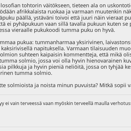
ilosofian tohtorin väitökseen, tieteen ala on uskontot
ödään afrikkalaista ruokaa ja varmaan muutenkin näky
häpuku päällä, ystäväni toivoi että juuri näin vieraa
että ei pyhäpukuun vaan sillä tavalla pukuun kuten se 
dessa vieraalle pukukoodi tumma puku on hyvä.
ummaa pukua: tummanharmaa yksirivinen, laivastons
kaksirivisellä napituksella. Varmaan tilaisuuden muo
Solmion suhteen kaipaisin kommentteja, että mikä oli
 tumma solmio, jossa voi olla hyvin hienovarainen kuvio
sia pilkkuja ja hyvin pieniä neliöitä, jossa on tyhjää 
ärinen tumma solmio.
tte solmioista ja noista minun puvuista? Mitkä sopii v
htyy ei vain terveessä vaan myöskin terveellä maulla verho
5