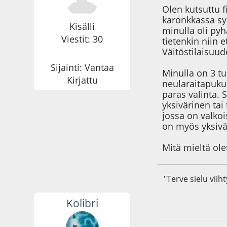
Olen kutsuttu f
karonkkassa sy
Kisälli
minulla oli py
Viestit: 30
tietenkin niin 
Väitöstilaisuu
Sijainti: Vantaa
Minulla on 3 t
Kirjattu
neularaitapuku 
paras valinta. 
yksivärinen tai
jossa on valkoi
on myös yksiv
Mitä mieltä ole
"Terve sielu vii
Kolibri
30.09.21 - klo:23:4