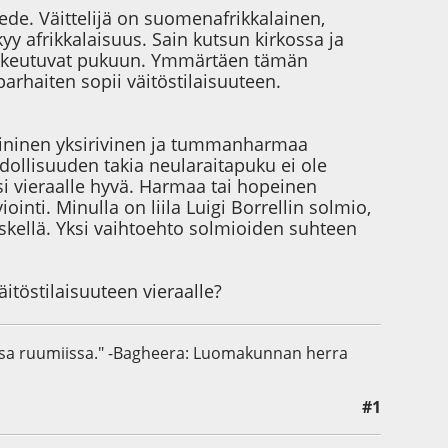
iede. Väittelijä on suomenafrikkalainen,
y afrikkalaisuus. Sain kutsun kirkossa ja
t pukeutuvat pukuun. Ymmärtäen tämän
parhaiten sopii väitöstilaisuuteen.
ininen yksirivinen ja tummanharmaa
dollisuuden takia neularaitapuku ei ole
si vieraalle hyvä. Harmaa tai hopeinen
inti. Minulla on liila Luigi Borrellin solmio,
keskellä. Yksi vaihtoehto solmioiden suhteen
äitöstilaisuuteen vieraalle?
tussa ruumiissa." -Bagheera: Luomakunnan herra
#1