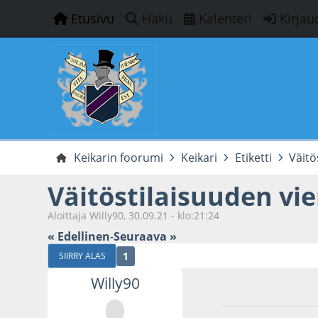
Etusivu
Haku
Kalenteri
Kirjau
Keikarin foorumi
Keikari
Etiketti
Väitö
Väitöstilaisuuden vie
Aloittaja Willy90, 30.09.21 - klo:21:24
« Edellinen
-
Seuraava »
1
SIIRRY ALAS
Willy90
30.09.21 - klo:21:2