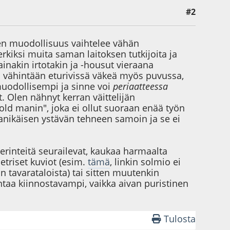
#2
ojen muodollisuus vaihtelee vähän
merkiksi muita saman laitoksen tutkijoita ja
ainakin irtotakin ja -housut vieraana
yllä vähintään eturivissä väkeä myös puvussa,
muodollisempi ja sinne voi
periaatteessa
. Olen nähnyt kerran väittelijän
ld manin", joka ei ollut suoraan enää työn
amanikäisen ystävän tehneen samoin ja se ei
äperinteitä seurailevat, kaukaa harmaalta
triset kuviot (esim.
tämä
, linkin solmio ei
tavarataloista) tai sitten muutenkin
intaa kiinnostavampi, vaikka aivan puristinen
Tulosta