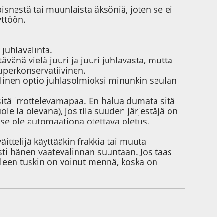
isnestä tai muunlaista äksöniä, joten se ei
yttöön.
juhlavalinta.
vänä vielä juuri ja juuri juhlavasta, mutta
superkonservatiivinen.
llinen optio juhlasolmioksi minunkin seulan
 sitä irrottelevamapaa. En halua dumata sitä
olella olevana), jos tilaisuuden järjestäjä on
 se ole automaationa otettava oletus.
äittelijä käyttääkin frakkia tai muuta
sti hänen vaatevalinnan suuntaan. Jos taas
pieleen tuskin on voinut mennä, koska on