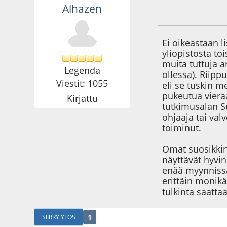
Alhazen
01.10.21 - klo:10:2
Ei oikeastaan l
yliopistosta to
muita tuttuja a
Legenda
ollessa). Riipp
Viestit: 1055
eli se tuskin 
pukeutua vieraa
Kirjattu
tutkimusalan S
ohjaaja tai val
toiminut.
Omat suosikkini
näyttävät hyvi
enää myynnissä
erittäin monikä
tulkinta saatt
1
SIIRRY YLÖS