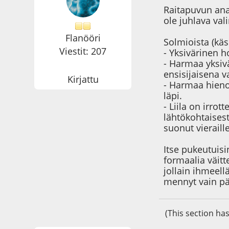
Raitapuvun anal
ole juhlava val
Flanööri
Solmioista (käsi
Viestit: 207
- Yksivärinen 
- Harmaa yksivä
ensisijaisena v
Kirjattu
- Harmaa hieno
läpi.
- Liila on irro
lähtökohtaisest
suonut vieraill
Itse pukeutuisi
formaalia väit
jollain ihmeell
mennyt vain p
(This section ha