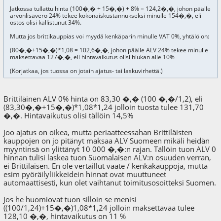
Jatkossa tullattu hinta (100�,� + 15�,�) + 8% = 124,2�,�, johon päälle
arvonlisävero 24% tekee kokonaiskustannukseksi minulle 154�,�, eli
ostos olisi kallistunut 34%.
Mutta jos brittikauppias voi myydä kenkäparin minulle VAT 0%, yhtälö on:
(80�,�+15�,�)*1,08 = 102,6�,�, johon päälle ALV 24% tekee minulle
maksettavaa 127�,�, eli hintavaikutus olisi hiukan alle 10%
(Korjatkaa, jos tuossa on jotain ajatus- tai laskuvirhettä.)
Brittiläinen ALV 0% hinta on 83,30 �,� (100 �,�/1,2), eli
(83,30�,�+15�,�)*1,08*1,24 jolloin tuosta tulee 131,70
�,�. Hintavaikutus olisi tällöin 14,5%
Joo ajatus on oikea, mutta periaatteessahan Brittiläisten
kauppojen on jo pitänyt maksaa ALV Suomeen mikäli heidän
myyntinsä on ylittänyt 10 000 �,�:n rajan. Tällöin tuon ALV 0
hinnan tulisi laskea tuon Suomalaisen ALV:n osuuden verran,
ei Brittiläisen. En ole vertaillut vaate / kenkäkauppoja, mutta
esim pyöräilyliikkeidein hinnat ovat muuttuneet
automaattisesti, kun olet vaihtanut toimitusosoitteksi Suomen.
Jos he huomiovat tuon silloin se menisi
((100/1,24)+15�,�)1,08*1,24 jolloin maksettavaa tulee
128,10 �,�, hintavaikutus on 11 %