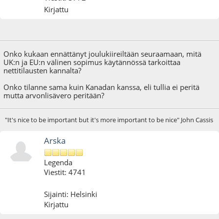
Kirjattu
25.12.20 - klo:18:40
Onko kukaan ennättänyt joulukiireiltään seuraamaan, mitä
UK:n ja EU:n välinen sopimus käytännössä tarkoittaa
nettitilausten kannalta?
Onko tilanne sama kuin Kanadan kanssa, eli tullia ei peritä
mutta arvonlisävero peritään?
"It's nice to be important but it's more important to be nice" John Cassis
Arska
Legenda
Viestit: 4741
Sijainti: Helsinki
Kirjattu