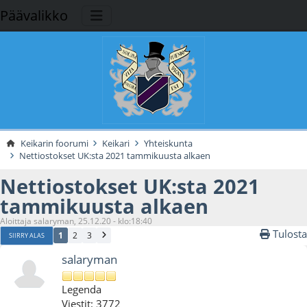
Päävalikko
Keikarin foorumi
Keikari
Yhteiskunta
Nettiostokset UK:sta 2021 tammikuusta alkaen
Nettiostokset UK:sta 2021
tammikuusta alkaen
Aloittaja salaryman, 25.12.20 - klo:18:40
Tulosta
1
2
3
SIIRRY ALAS
salaryman
Legenda
Viestit: 3772