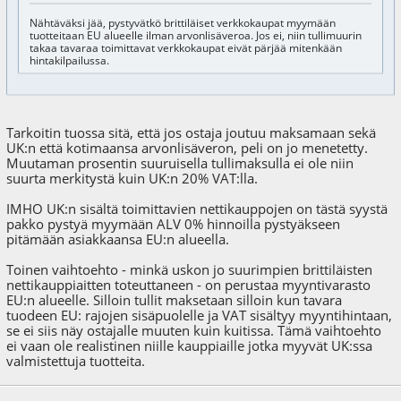
Nähtäväksi jää, pystyvätkö brittiläiset verkkokaupat myymään
tuotteitaan EU alueelle ilman arvonlisäveroa. Jos ei, niin tullimuurin
takaa tavaraa toimittavat verkkokaupat eivät pärjää mitenkään
hintakilpailussa.
Tarkoitin tuossa sitä, että jos ostaja joutuu maksamaan sekä
UK:n että kotimaansa arvonlisäveron, peli on jo menetetty.
Muutaman prosentin suuruisella tullimaksulla ei ole niin
suurta merkitystä kuin UK:n 20% VAT:lla.
IMHO UK:n sisältä toimittavien nettikauppojen on tästä syystä
pakko pystyä myymään ALV 0% hinnoilla pystyäkseen
pitämään asiakkaansa EU:n alueella.
Toinen vaihtoehto - minkä uskon jo suurimpien brittiläisten
nettikauppiaitten toteuttaneen - on perustaa myyntivarasto
EU:n alueelle. Silloin tullit maksetaan silloin kun tavara
tuodeen EU: rajojen sisäpuolelle ja VAT sisältyy myyntihintaan,
se ei siis näy ostajalle muuten kuin kuitissa. Tämä vaihtoehto
ei vaan ole realistinen niille kauppiaille jotka myyvät UK:ssa
valmistettuja tuotteita.