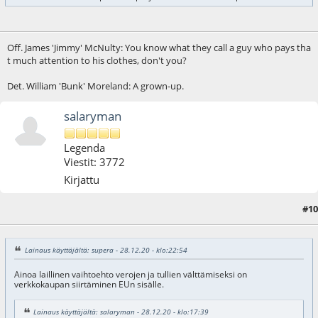
Off. James 'Jimmy' McNulty: You know what they call a guy who pays tha
t much attention to his clothes, don't you?
Det. William 'Bunk' Moreland: A grown-up.
salaryman
Legenda
Viestit: 3772
Kirjattu
#10
29.12.20 - klo:14:10
Lainaus käyttäjältä: supera - 28.12.20 - klo:22:54
Ainoa laillinen vaihtoehto verojen ja tullien välttämiseksi on
verkkokaupan siirtäminen EUn sisälle.
Lainaus käyttäjältä: salaryman - 28.12.20 - klo:17:39