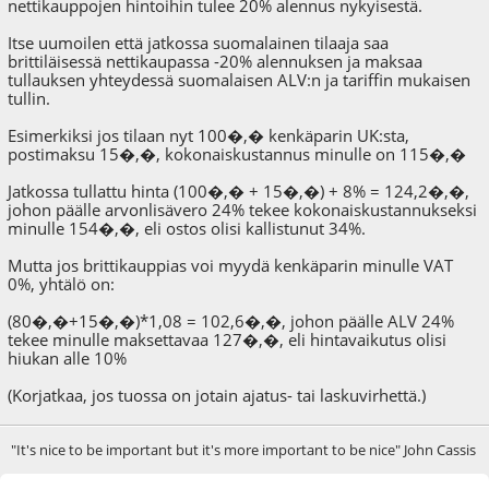
nettikauppojen hintoihin tulee 20% alennus nykyisestä.
Itse uumoilen että jatkossa suomalainen tilaaja saa
brittiläisessä nettikaupassa -20% alennuksen ja maksaa
tullauksen yhteydessä suomalaisen ALV:n ja tariffin mukaisen
tullin.
Esimerkiksi jos tilaan nyt 100�,� kenkäparin UK:sta,
postimaksu 15�,�, kokonaiskustannus minulle on 115�,�
Jatkossa tullattu hinta (100�,� + 15�,�) + 8% = 124,2�,�,
johon päälle arvonlisävero 24% tekee kokonaiskustannukseksi
minulle 154�,�, eli ostos olisi kallistunut 34%.
Mutta jos brittikauppias voi myydä kenkäparin minulle VAT
0%, yhtälö on:
(80�,�+15�,�)*1,08 = 102,6�,�, johon päälle ALV 24%
tekee minulle maksettavaa 127�,�, eli hintavaikutus olisi
hiukan alle 10%
(Korjatkaa, jos tuossa on jotain ajatus- tai laskuvirhettä.)
"It's nice to be important but it's more important to be nice" John Cassis