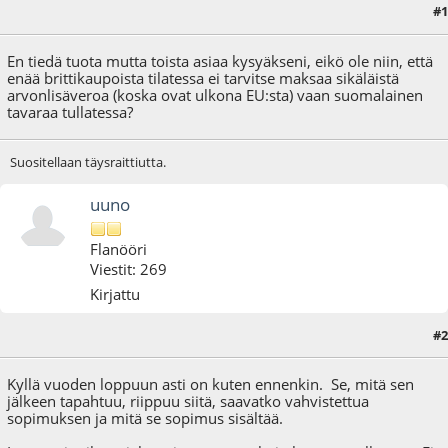
#1
25.12.20 - klo:21:52
En tiedä tuota mutta toista asiaa kysyäkseni, eikö ole niin, että
enää brittikaupoista tilatessa ei tarvitse maksaa sikäläistä
arvonlisäveroa (koska ovat ulkona EU:sta) vaan suomalainen
tavaraa tullatessa?
Suositellaan täysraittiutta.
uuno
Flanööri
Viestit: 269
Kirjattu
#2
26.12.20 - klo:13:02
Kyllä vuoden loppuun asti on kuten ennenkin. Se, mitä sen
jälkeen tapahtuu, riippuu siitä, saavatko vahvistettua
sopimuksen ja mitä se sopimus sisältää.