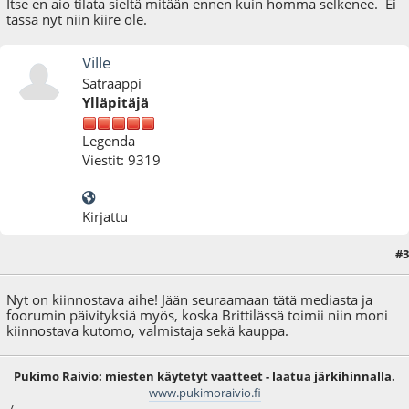
Itse en aio tilata sieltä mitään ennen kuin homma selkenee. Ei
tässä nyt niin kiire ole.
Ville
Satraappi
Ylläpitäjä
Legenda
Viestit: 9319
Kirjattu
#3
26.12.20 - klo:15:45
Nyt on kiinnostava aihe! Jään seuraamaan tätä mediasta ja
foorumin päivityksiä myös, koska Brittilässä toimii niin moni
kiinnostava kutomo, valmistaja sekä kauppa.
Pukimo Raivio: miesten käytetyt vaatteet - laatua järkihinnalla.
www.pukimoraivio.fi
/