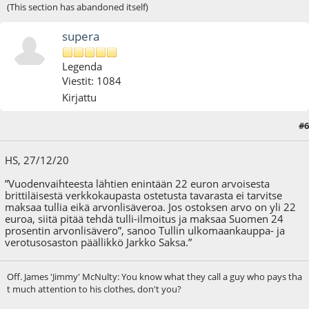
(This section has abandoned itself)
supera
Legenda
Viestit: 1084
Kirjattu
#6
27.12.20 - klo:15:09
HS, 27/12/20
”Vuodenvaihteesta lähtien enintään 22 euron arvoisesta
brittiläisestä verkkokaupasta ostetusta tavarasta ei tarvitse
maksaa tullia eikä arvonlisäveroa. Jos ostoksen arvo on yli 22
euroa, siitä pitää tehdä tulli-ilmoitus ja maksaa Suomen 24
prosentin arvonlisävero”, sanoo Tullin ulkomaankauppa- ja
verotusosaston päällikkö Jarkko Saksa.”
Off. James 'Jimmy' McNulty: You know what they call a guy who pays tha
t much attention to his clothes, don't you?