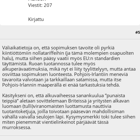
Viestit: 207
Kirjattu
#5
26.12.20 - klo:20:43
Väliaikatietoja on, että sopimuksen tavoite oli pyrkiä
kiintiöttömiin nollatariffeihin (ja tämä molempien osapuolten
halu), mutta siihen pääsy vaatii myös EU:n standardien
täyttämistä. Ruoan tuotannossa tulee myös
alkuperävaatimuksia, mikä nyt ei liity tyylittelyyn, mutta antaa
osviittaa sopimuksen luonteesta. Pohjois-Irlantiin meneviä
tavaroita valvotaan ja tarkkaillaan satamissa, mutta itse
Pohjois-Irlannin maaperällä ei enää tarkastuksia tehdä.
Käsitykseni on, että alkuvaiheessa sanankuulua ”punaista
teippiä” aletaan sovittelemaan Briteissä ja yritysten alkavan
luomaan (tulli)viranomaisten luottamusta nauttivia
tuotantoketjuja, joilla toivotaan pääsevän mahdollisiman
vähällä vaivalla seulojen läpi. Kysymysmerkki toki tulee siihen
miten pienemmät vientielinkeinot pärjäävät tässä
murroksessa.