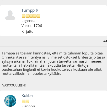
Tumppi$
Legenda
Viestit: 1706
Kirjattu
#4
26.12.20 - klo:17:15
Tämäpä se tosiaan kiinnostaa, että mitä tuleman lopulta pitää..
Onneksi itse sain tehtyä ns. viimeiset ostokset Briteistä jo tässä
syksyn aikana. Toki ainahan jotain tarvetta varmasti ilmenee,
muttei tällä hetkellä mitään akuuttia tarvetta. Hintojen
puolestahan Englanti ei kovin houkutteleva koskaan ole ollut,
mutta valikoimien puolesta kylläkin.
VASTATUULEEN!
Kolibri
Flanööri