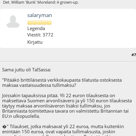
Det. William 'Bunk' Moreland: A grown-up.
salaryman
Legenda
Viestit: 3772
Kirjattu
#7
28.12.20 - klo:17:36
Sama juttu oli TalSassa:
"Pitääkö brittiläisestä verkkokaupasta tilatusta ostoksesta
maksaa vastaisuudessa tullimaksu?
Joissakin tapauksissa pitää. Yli 22 euron tilauksesta on
maksettava Suomen arvonlisävero ja yli 150 euron tilauksesta
täytyy maksaa arvonlisäveron lisäksi tullimaksu, jos
Britanniasta toimitettava tavara on valmistettu Britannian tai
EU:n ulkopuolella.
�" Tilaukset, jotka maksavat yli 22 euroa, mutta kuitenkin
enintään 150 euroa, ovat vapaita tullimaksusta, joskin