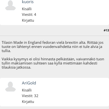
kuoris
Kisälli
Viestit: 4
Kirjattu
#13
29.12.20 - klo:21:19
Tilasin Made in England fedoran vielä brexitin alta. Riittää jos
tuote on lähtenyt ennen vuodenvaihdetta niin ei tule alvia ja
tullia.
Vaikka kysymys ei olisi hinnasta pelkästään, vaivannäkö tuon
tullin maksamisen suhteen saa kyllä miettimään kahdesti
tilauksia jatkossa.
AriGold
Kisälli
Viestit: 32
Kirjattu