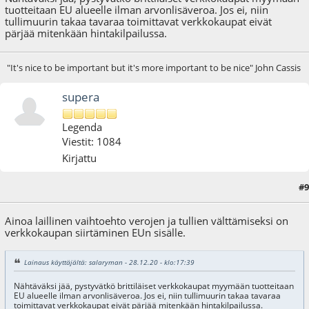
tuotteitaan EU alueelle ilman arvonlisäveroa. Jos ei, niin
tullimuurin takaa tavaraa toimittavat verkkokaupat eivät
pärjää mitenkään hintakilpailussa.
"It's nice to be important but it's more important to be nice" John Cassis
supera
Legenda
Viestit: 1084
Kirjattu
#9
28.12.20 - klo:22:54
Ainoa laillinen vaihtoehto verojen ja tullien välttämiseksi on
verkkokaupan siirtäminen EUn sisälle.
Lainaus käyttäjältä: salaryman - 28.12.20 - klo:17:39
Nähtäväksi jää, pystyvätkö brittiläiset verkkokaupat myymään tuotteitaan
EU alueelle ilman arvonlisäveroa. Jos ei, niin tullimuurin takaa tavaraa
toimittavat verkkokaupat eivät pärjää mitenkään hintakilpailussa.