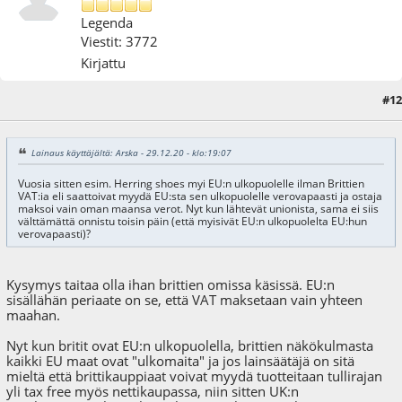
Legenda
Viestit: 3772
Kirjattu
#12
29.12.20 - klo:19:53
Lainaus käyttäjältä: Arska - 29.12.20 - klo:19:07
Vuosia sitten esim. Herring shoes myi EU:n ulkopuolelle ilman Brittien
VAT:ia eli saattoivat myydä EU:sta sen ulkopuolelle verovapaasti ja ostaja
maksoi vain oman maansa verot. Nyt kun lähtevät unionista, sama ei siis
välttämättä onnistu toisin päin (että myisivät EU:n ulkopuolelta EU:hun
verovapaasti)?
Kysymys taitaa olla ihan brittien omissa käsissä. EU:n
sisällähän periaate on se, että VAT maksetaan vain yhteen
maahan.
Nyt kun britit ovat EU:n ulkopuolella, brittien näkökulmasta
kaikki EU maat ovat "ulkomaita" ja jos lainsäätäjä on sitä
mieltä että brittikauppiaat voivat myydä tuotteitaan tullirajan
yli tax free myös nettikaupassa, niin sitten UK:n