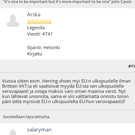
"It's nice to be important but it's more important to be nice" John Cassis
Arska
Legenda
Viestit: 4741
Sijainti: Helsinki
Kirjattu
#11
29.12.20 - klo:19:07
Vuosia sitten esim. Herring shoes myi EU:n ulkopuolelle ilman
Brittien VAT:ia eli saattoivat myydä EU:sta sen ulkopuolelle
verovapaasti ja ostaja maksoi vain oman maansa verot. Nyt
kun lähtevät unionista, sama ei siis välttämättä onnistu toisin
päin (että myisivät EU:n ulkopuolelta EU:hun verovapaasti)?
Suositellaan täysraittiutta.
salaryman