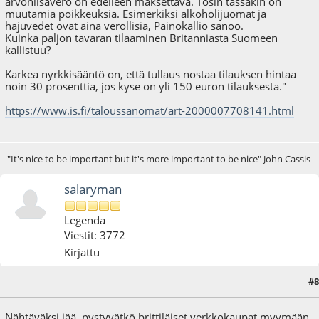
arvonlisävero on edelleen maksettava. Tosin tässäkin on
muutamia poikkeuksia. Esimerkiksi alkoholijuomat ja
hajuvedet ovat aina verollisia, Painokallio sanoo.
Kuinka paljon tavaran tilaaminen Britanniasta Suomeen
kallistuu?
Karkea nyrkkisääntö on, että tullaus nostaa tilauksen hintaa
noin 30 prosenttia, jos kyse on yli 150 euron tilauksesta."
https://www.is.fi/taloussanomat/art-2000007708141.html
"It's nice to be important but it's more important to be nice" John Cassis
salaryman
Legenda
Viestit: 3772
Kirjattu
#8
28.12.20 - klo:17:39
Nähtäväksi jää, pystyvätkö brittiläiset verkkokaupat myymään