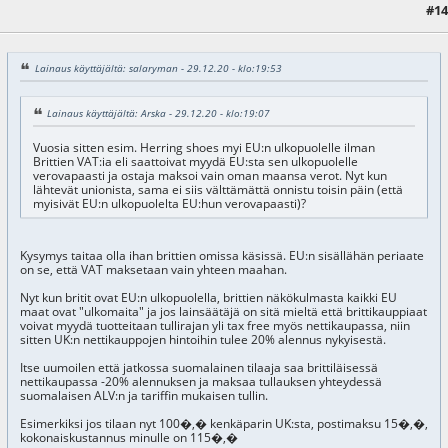
#14
05.01.21 - klo:17:31
Lainaus käyttäjältä: salaryman - 29.12.20 - klo:19:53
Lainaus käyttäjältä: Arska - 29.12.20 - klo:19:07
Vuosia sitten esim. Herring shoes myi EU:n ulkopuolelle ilman
Brittien VAT:ia eli saattoivat myydä EU:sta sen ulkopuolelle
verovapaasti ja ostaja maksoi vain oman maansa verot. Nyt kun
lähtevät unionista, sama ei siis välttämättä onnistu toisin päin (että
myisivät EU:n ulkopuolelta EU:hun verovapaasti)?
Kysymys taitaa olla ihan brittien omissa käsissä. EU:n sisällähän periaate
on se, että VAT maksetaan vain yhteen maahan.
Nyt kun britit ovat EU:n ulkopuolella, brittien näkökulmasta kaikki EU
maat ovat "ulkomaita" ja jos lainsäätäjä on sitä mieltä että brittikauppiaat
voivat myydä tuotteitaan tullirajan yli tax free myös nettikaupassa, niin
sitten UK:n nettikauppojen hintoihin tulee 20% alennus nykyisestä.
Itse uumoilen että jatkossa suomalainen tilaaja saa brittiläisessä
nettikaupassa -20% alennuksen ja maksaa tullauksen yhteydessä
suomalaisen ALV:n ja tariffin mukaisen tullin.
Esimerkiksi jos tilaan nyt 100�,� kenkäparin UK:sta, postimaksu 15�,�,
kokonaiskustannus minulle on 115�,�