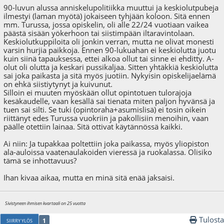
90-luvun alussa anniskelupolitiikka muuttui ja keskiolutpubeja
ilmestyi (laman myötä) jokaiseen tyhjään koloon. Sitä ennen
mm. Turussa, jossa opiskelin, oli alle 22/24 vuotiaan vaikea
päästä sisään yökerhoon tai siistimpään iltaravintolaan.
Keskiolutkuppiloita oli jonkin verran, mutta ne olivat monesti
varsin hurjia paikkoja. Ennen 90-lukuahan ei keskiolutta juotu
kuin siinä tapauksessa, ettei alkoa ollut tai sinne ei ehditty. A-
olut oli olutta ja keskari pussikaljaa. Sitten yhtäkkiä keskiolutta
sai joka paikasta ja sitä myös juotiin. Nykyisin opiskelijaelämä
on ehkä siistiytynyt ja kuivunut.
Silloin ei muuten myöskään ollut opintotuen tulorajoja
kesäkaudelle, vaan kesällä sai tienata miten paljon hyvänsä ja
tuen sai silti. Se tuki (opintoraha+asumislisä) ei tosin oikein
riittänyt edes Turussa vuokriin ja pakollisiin menoihin, vaan
päälle otettiin lainaa. Sitä ottivat käytännössä kaikki.
Ai niin: Ja tupakkaa poltettiin joka paikassa, myös yliopiston
ala-auloissa vaatenaulakoiden vieressä ja ruokalassa. Olisiko
tämä se inhottavuus?
Ihan kivaa aikaa, mutta en minä sitä enää jaksaisi.
Sivistyneen ihmisen kvartaali on 25 vuotta
Tulosta
1
SIIRRY YLÖS