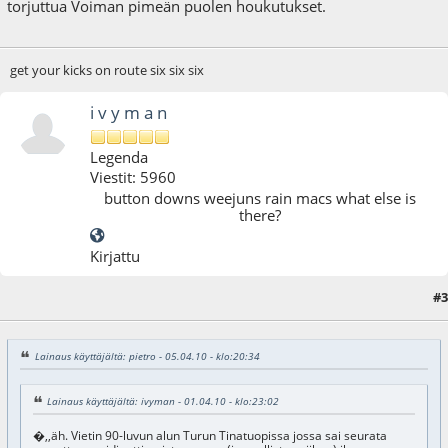
torjuttua Voiman pimeän puolen houkutukset.
get your kicks on route six six six
i v y m a n
Legenda
Viestit: 5960
button downs weejuns rain macs what else is
there?
Kirjattu
#3
05.04.10 - klo:21:47
Lainaus käyttäjältä: pietro - 05.04.10 - klo:20:34
Lainaus käyttäjältä: ivyman - 01.04.10 - klo:23:02
�,,äh. Vietin 90-luvun alun Turun Tinatuopissa jossa sai seurata