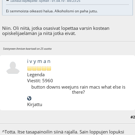
Lainaus käyttäjältä: ivyman - 01.04.10 - klo:23:25
Ei semmoista oikeasti halua. Alkoholismi on paha juttu.
Niin. Oli niitä, jotka osasivat lopettaa varsin kostean
opiskelijaelämän ja niitä jotka eivät.
Sivistyneen ihmisen kvartaali on 25 vuotta
i v y m a n
Legenda
Viestit: 5960
button downs weejuns rain macs what else is
there?
Kirjattu
#2
05.04.10 - klo:21:46
^Totta. Itse tasapainoilin siinä rajalla. Sain loppujen lopuksi