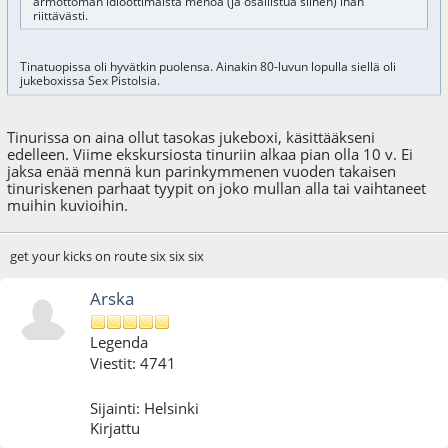
armottoman idioottimaista menoa (ja osallistua siihen) ihan
riittävästi.
Tinatuopissa oli hyvätkin puolensa. Ainakin 80-luvun lopulla siellä oli
jukeboxissa Sex Pistolsia.
Tinurissa on aina ollut tasokas jukeboxi, käsittääkseni
edelleen. Viime ekskursiosta tinuriin alkaa pian olla 10 v. Ei
jaksa enää mennä kun parinkymmenen vuoden takaisen
tinuriskenen parhaat tyypit on joko mullan alla tai vaihtaneet
muihin kuvioihin.
get your kicks on route six six six
Arska
Legenda
Viestit: 4741
Sijainti: Helsinki
Kirjattu