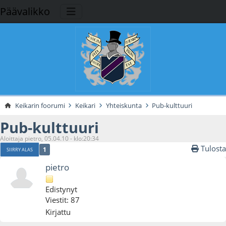
Päävalikko
Keikarin foorumi
Keikari
Yhteiskunta
Pub-kulttuuri
Pub-kulttuuri
Aloittaja pietro, 05.04.10 - klo:20:34
Tulosta
1
SIIRRY ALAS
pietro
Edistynyt
Viestit: 87
Kirjattu