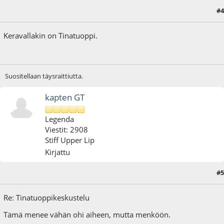
#4
05.04.10 - klo:22:50
Keravallakin on Tinatuoppi.
Suositellaan täysraittiutta.
kapten GT
Legenda
Viestit: 2908
Stiff Upper Lip
Kirjattu
#5
06.04.10 - klo:09:46
Re: Tinatuoppikeskustelu
Tämä menee vähän ohi aiheen, mutta menköön.