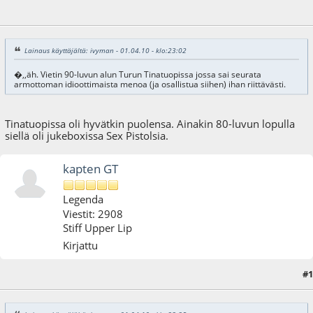
05.04.10 - klo:20:34
Lainaus käyttäjältä: ivyman - 01.04.10 - klo:23:02
�,,äh. Vietin 90-luvun alun Turun Tinatuopissa jossa sai seurata
armottoman idioottimaista menoa (ja osallistua siihen) ihan riittävästi.
Tinatuopissa oli hyvätkin puolensa. Ainakin 80-luvun lopulla
siellä oli jukeboxissa Sex Pistolsia.
kapten GT
Legenda
Viestit: 2908
Stiff Upper Lip
Kirjattu
#1
05.04.10 - klo:21:43