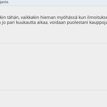
gasta.
kin tähän, vaikkakin hieman myöhässä kun ilmoitukset
n jo pari kuukautta aikaa, voidaan puolestani kauppoja 
0
1