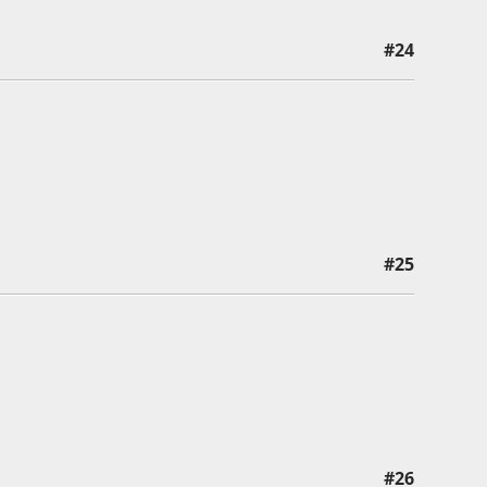
#24
#25
#26