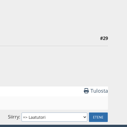
#29
Tulosta
Siirry