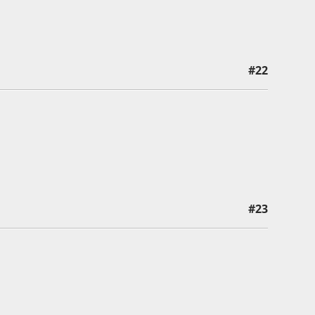
#22
#23