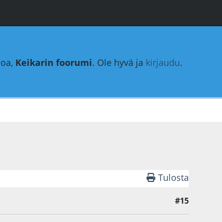
loa,
Keikarin foorumi
. Ole hyvä ja
kirjaudu
.
Tulosta
#15