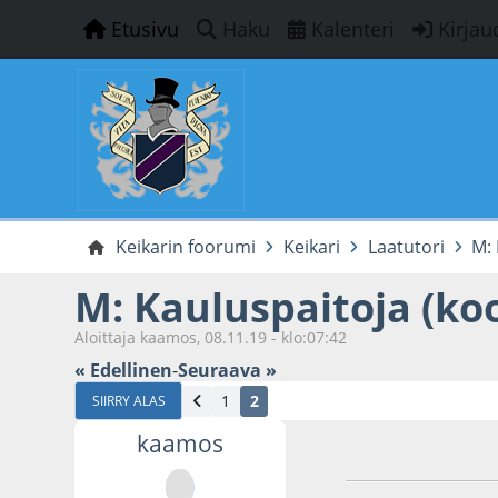
Etusivu
Haku
Kalenteri
Kirjau
Keikarin foorumi
Keikari
Laatutori
M: 
M: Kauluspaitoja (ko
Aloittaja kaamos, 08.11.19 - klo:07:42
« Edellinen
-
Seuraava »
1
2
SIIRRY ALAS
kaamos
01.09.21 - klo:20:3