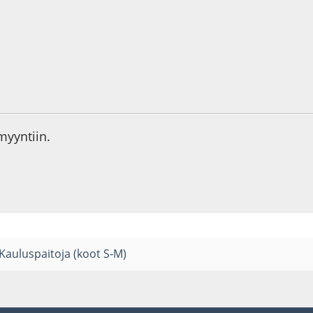
7
 myyntiin.
Kauluspaitoja (koot S-M)