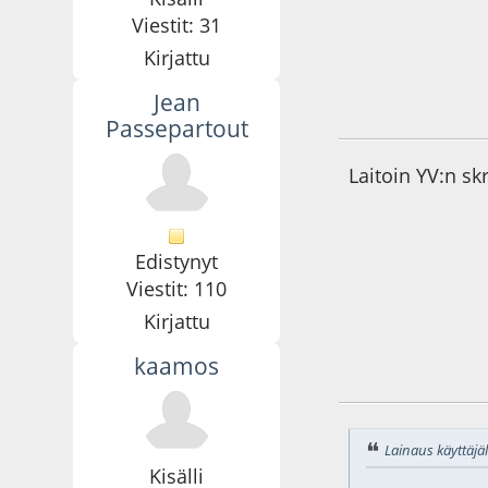
Viestit: 31
Kirjattu
Jean
08.10.21 - klo:19:4
Passepartout
Laitoin YV:n sk
Edistynyt
Viestit: 110
Kirjattu
kaamos
25.12.21 - klo:15:4
Lainaus käyttäjäl
Kisälli