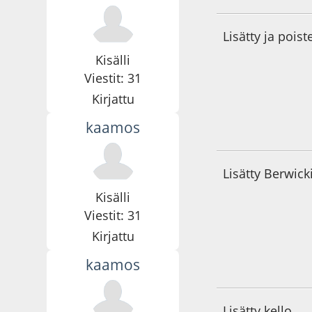
Lisätty ja poist
Kisälli
Viestit: 31
Kirjattu
kaamos
22.01.24 - klo:12:3
Lisätty Berwick
Kisälli
Viestit: 31
Kirjattu
kaamos
18.08.24 - klo:12:5
Lisätty kello.