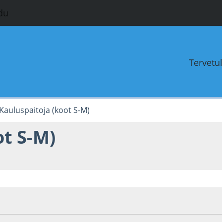
du
Tervetu
Kauluspaitoja (koot S-M)
ot S-M)
4