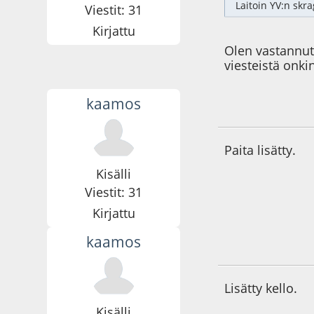
Laitoin YV:n skra
Viestit: 31
Kirjattu
Olen vastannut
viesteistä onki
kaamos
07.01.22 - klo:16:5
Paita lisätty.
Kisälli
Viestit: 31
Kirjattu
kaamos
07.02.22 - klo:12:2
Lisätty kello.
Kisälli