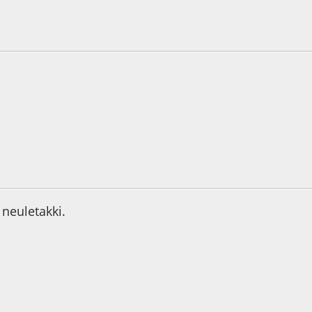
3
.
5
 neuletakki.
6