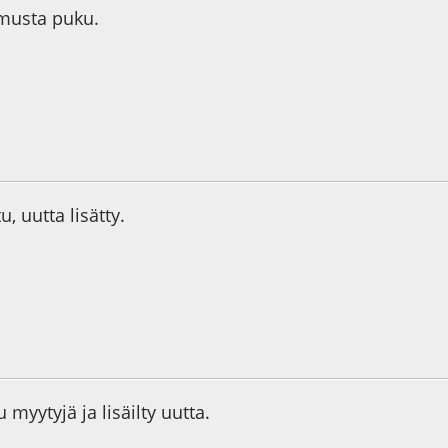
 musta puku.
0
, uutta lisätty.
3
u myytyjä ja lisäilty uutta.