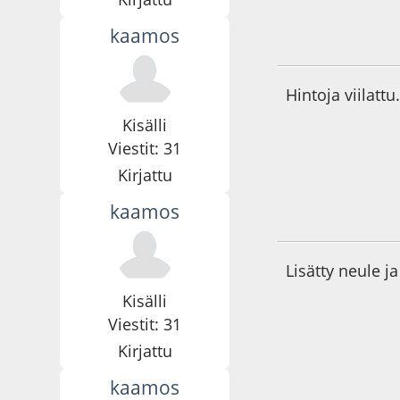
kaamos
01.12.22 - klo:20:1
Hintoja viilattu
Kisälli
Viestit: 31
Kirjattu
kaamos
12.12.22 - klo:14:1
Lisätty neule ja
Kisälli
Viestit: 31
Kirjattu
kaamos
17.04.23 - klo:19:4