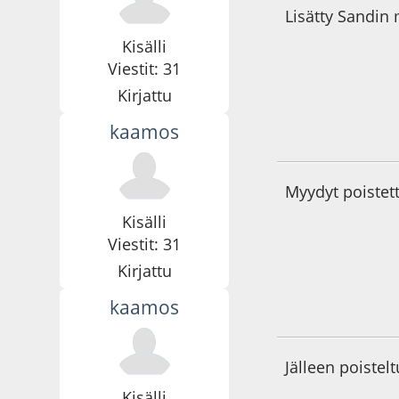
Lisätty Sandin
Kisälli
Viestit: 31
Kirjattu
kaamos
06.09.21 - klo:09:3
Myydyt poistettu
Kisälli
Viestit: 31
Kirjattu
kaamos
10.09.21 - klo:08:5
Jälleen poistelt
Kisälli