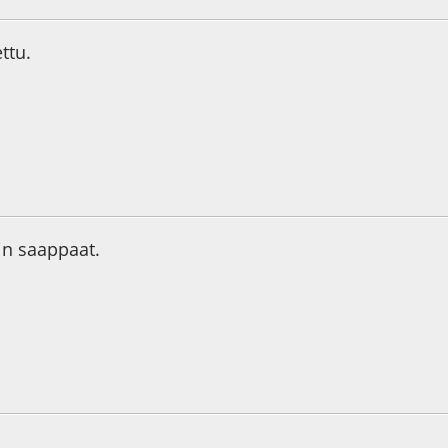
ettu.
7
in saappaat.
9