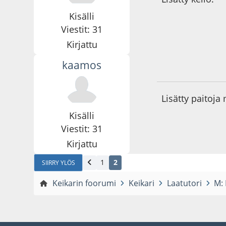
Kisälli
Viestit: 31
Kirjattu
kaamos
04.02.26 - klo:13:3
Lisätty paitoja
Kisälli
Viestit: 31
Kirjattu
1
2
SIIRRY YLÖS
Keikarin foorumi
Keikari
Laatutori
M: 