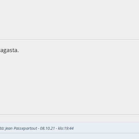
4
ragasta.
1
tä: Jean Passepartout - 08.10.21 - klo:19:44