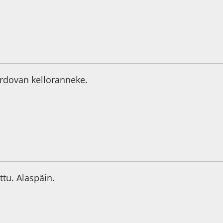
0
ordovan kelloranneke.
5
ttu. Alaspäin.