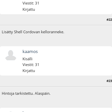
Viestit: 31
Kirjattu
#22
09.09.22 - klo:15:30
Lisätty Shell Cordovan kelloranneke.
kaamos
Kisälli
Viestit: 31
Kirjattu
#23
19.09.22 - klo:15:05
Hintoja tarkistettu. Alaspäin.