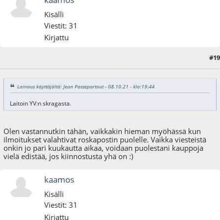
Kisälli
Viestit: 31
Kirjattu
#19
25.12.21 - klo:15:41
Lainaus käyttäjältä: Jean Passepartout - 08.10.21 - klo:19:44
Laitoin YV:n skragasta.
Olen vastannutkin tähän, vaikkakin hieman myöhässä kun
ilmoitukset valahtivat roskapostin puolelle. Vaikka viesteistä
onkin jo pari kuukautta aikaa, voidaan puolestani kauppoja
vielä edistää, jos kiinnostusta yhä on :)
kaamos
Kisälli
Viestit: 31
Kirjattu