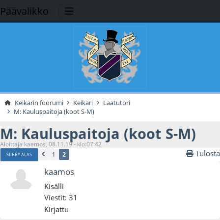
Päävalikko
Keikarin foorumi
Keikari
Laatutori
M: Kauluspaitoja (koot S-M)
M: Kauluspaitoja (koot S-M)
Aloittaja kaamos, 08.11.19 - klo:07:42
Tulosta
1
2
SIIRRY ALAS
kaamos
Kisälli
Viestit: 31
Kirjattu