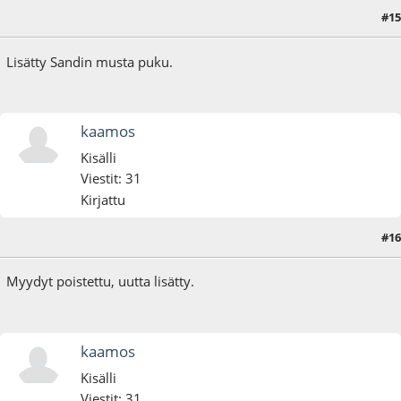
#15
01.09.21 - klo:20:34
Lisätty Sandin musta puku.
kaamos
Kisälli
Viestit: 31
Kirjattu
#16
06.09.21 - klo:09:30
Myydyt poistettu, uutta lisätty.
kaamos
Kisälli
Viestit: 31