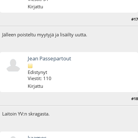
Kirjattu
#17
10.09.21 - klo:08:53
Jälleen poisteltu myytyjä ja lisäilty uutta.
Jean Passepartout
Edistynyt
Viestit: 110
Kirjattu
#18
08.10.21 - klo:19:44
Laitoin YV:n skragasta.
kaamos