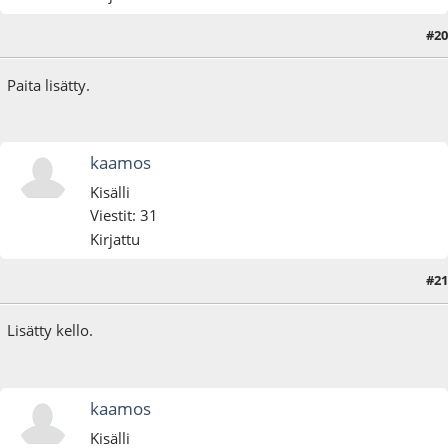
#20
07.01.22 - klo:16:50
Paita lisätty.
kaamos
Kisälli
Viestit: 31
Kirjattu
#21
07.02.22 - klo:12:21
Lisätty kello.
kaamos
Kisälli