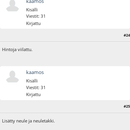
kaamos
Kisälli
Viestit: 31
Kirjattu
#24
01.12.22 - klo:20:13
Hintoja viilattu.
kaamos
Kisälli
Viestit: 31
Kirjattu
#25
12.12.22 - klo:14:15
Lisätty neule ja neuletakki.