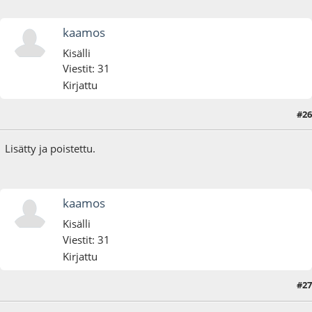
kaamos
Kisälli
Viestit: 31
Kirjattu
#26
17.04.23 - klo:19:46
Lisätty ja poistettu.
kaamos
Kisälli
Viestit: 31
Kirjattu
#27
22.01.24 - klo:12:37