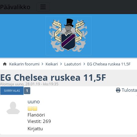
Päävalikko
Keikarin foorumi
Keikari
Laatutori
EG Chelsea ruskea 11,5F
EG Chelsea ruskea 11,5F
Aloittaja uuno, 28.01.19 - klo:19:35
Tulosta
1
SIIRRY ALAS
uuno
Flanööri
Viestit: 269
Kirjattu