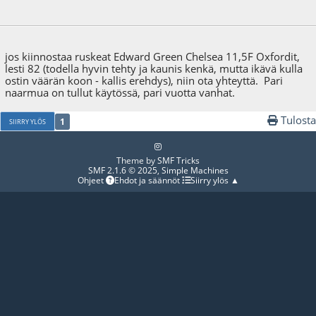
28.01.19 - klo:19:35
jos kiinnostaa ruskeat Edward Green Chelsea 11,5F Oxfordit,
lesti 82 (todella hyvin tehty ja kaunis kenkä, mutta ikävä kulla
ostin väärän koon - kallis erehdys), niin ota yhteyttä. Pari
naarmua on tullut käytössä, pari vuotta vanhat.
Tulosta
1
SIIRRY YLÖS
Theme by
SMF Tricks
SMF 2.1.6 © 2025
,
Simple Machines
Ohjeet
Ehdot ja säännöt
Siirry ylös ▲