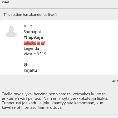
vaan.
(This section has abandoned itself)
Ville
Satraappi
Ylläpitäjä
Legenda
Viestit: 9319
Kirjattu
#67
08.01.17 - klo:22:24
Täällä myös: yksi harvinainen vaate tai voimakas kuvio tai
erikoinen väri per asu. Näin en ärsytä verkkokalvoja liiaksi.
Tunnetusti jos kadulla joku kääntyy sitä katsomaan, kun
kävelee ohi, on asu liian erottuva.