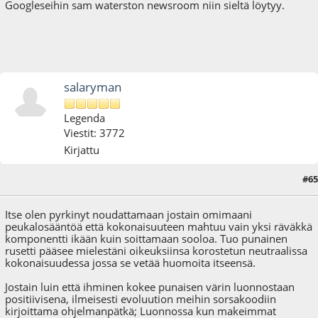
Googleseihin sam waterston newsroom niin sieltä löytyy.
salaryman
Legenda
Viestit: 3772
Kirjattu
#65
08.01.17 - klo:10:48
Itse olen pyrkinyt noudattamaan jostain omimaani
peukalosääntöä että kokonaisuuteen mahtuu vain yksi räväkkä
komponentti ikään kuin soittamaan sooloa. Tuo punainen
rusetti pääsee mielestäni oikeuksiinsa korostetun neutraalissa
kokonaisuudessa jossa se vetää huomoita itseensä.
Jostain luin että ihminen kokee punaisen värin luonnostaan
positiivisena, ilmeisesti evoluution meihin sorsakoodiin
kirjoittama ohjelmanpätkä; Luonnossa kun makeimmat