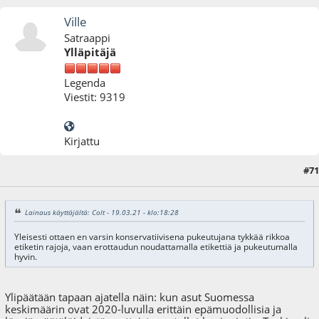
Ville
Satraappi
Ylläpitäjä
Legenda
Viestit: 9319
Kirjattu
#71
22.03.21 - klo:16:13
Lainaus käyttäjältä: Colt - 19.03.21 - klo:18:28
Yleisesti ottaen en varsin konservatiivisena pukeutujana tykkää rikkoa
etiketin rajoja, vaan erottaudun noudattamalla etikettiä ja pukeutumalla
hyvin.
Ylipäätään tapaan ajatella näin: kun asut Suomessa
keskimäärin ovat 2020-luvulla erittäin epämuodollisia ja