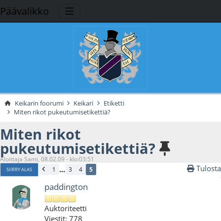
Päävalikko
Keikarin foorumi
Keikari
Etiketti
Miten rikot pukeutumisetikettiä?
Miten rikot
pukeutumisetikettiä?
Aloittaja Sami, 08.02.09 - klo:03:51
Tulosta
...
1
3
4
5
SIIRRY ALAS
paddington
Auktoriteetti
Viestit: 778