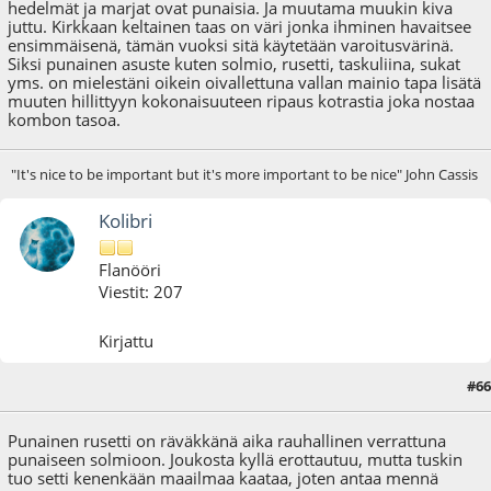
hedelmät ja marjat ovat punaisia. Ja muutama muukin kiva
juttu. Kirkkaan keltainen taas on väri jonka ihminen havaitsee
ensimmäisenä, tämän vuoksi sitä käytetään varoitusvärinä.
Siksi punainen asuste kuten solmio, rusetti, taskuliina, sukat
yms. on mielestäni oikein oivallettuna vallan mainio tapa lisätä
muuten hillittyyn kokonaisuuteen ripaus kotrastia joka nostaa
kombon tasoa.
"It's nice to be important but it's more important to be nice" John Cassis
Kolibri
Flanööri
Viestit: 207
Kirjattu
#66
08.01.17 - klo:21:36
Punainen rusetti on räväkkänä aika rauhallinen verrattuna
punaiseen solmioon. Joukosta kyllä erottautuu, mutta tuskin
tuo setti kenenkään maailmaa kaataa, joten antaa mennä