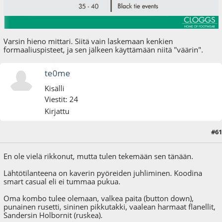
Varsin hieno mittari. Siitä vain laskemaan kenkien
formaaliuspisteet, ja sen jälkeen käyttämään niitä "väärin".
te0me
Kisälli
Viestit: 24
Kirjattu
#61
07.01.17 - klo:15:32
En ole vielä rikkonut, mutta tulen tekemään sen tänään.
Lähtötilanteena on kaverin pyöreiden juhliminen. Koodina
smart casual eli ei tummaa pukua.
Oma kombo tulee olemaan, valkea paita (button down),
punainen rusetti, sininen pikkutakki, vaalean harmaat flanellit,
Sandersin Holbornit (ruskea).