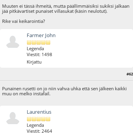
Muuten ei tässä ihmeitä, mutta päällimmäisiksi sukiksi jalkaan
jää pitkävartiset punaiset villasukat (käsin neulotut).
Rike vai keikarointia?
Farmer John
Legenda
Viestit: 1498
Kirjattu
#62
07.01.17 - klo:15:47
Punainen rusetti on jo niin vahva uhka että sen jälkeen kaikki
muu on melko instafail.
Laurentius
Legenda
Viestit: 2464