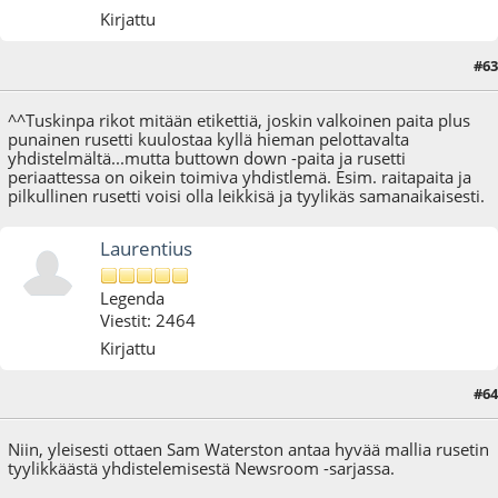
Kirjattu
#63
07.01.17 - klo:17:26
^^Tuskinpa rikot mitään etikettiä, joskin valkoinen paita plus
punainen rusetti kuulostaa kyllä hieman pelottavalta
yhdistelmältä...mutta buttown down -paita ja rusetti
periaattessa on oikein toimiva yhdistlemä. Esim. raitapaita ja
pilkullinen rusetti voisi olla leikkisä ja tyylikäs samanaikaisesti.
Laurentius
Legenda
Viestit: 2464
Kirjattu
#64
07.01.17 - klo:18:38
Niin, yleisesti ottaen Sam Waterston antaa hyvää mallia rusetin
tyylikkäästä yhdistelemisestä Newsroom -sarjassa.