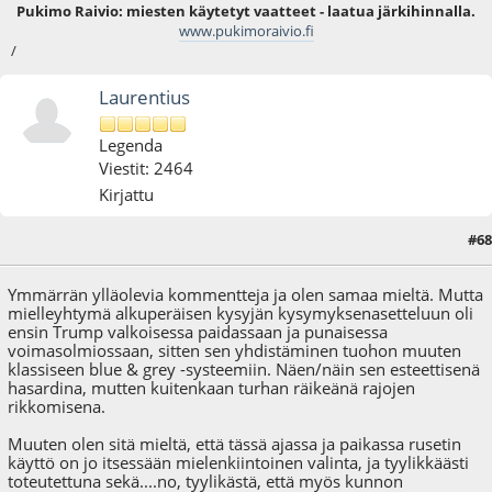
Pukimo Raivio: miesten käytetyt vaatteet - laatua järkihinnalla.
www.pukimoraivio.fi
/
Laurentius
Legenda
Viestit: 2464
Kirjattu
#68
10.01.17 - klo:20:26
Ymmärrän ylläolevia kommentteja ja olen samaa mieltä. Mutta
mielleyhtymä alkuperäisen kysyjän kysymyksenasetteluun oli
ensin Trump valkoisessa paidassaan ja punaisessa
voimasolmiossaan, sitten sen yhdistäminen tuohon muuten
klassiseen blue & grey -systeemiin. Näen/näin sen esteettisenä
hasardina, mutten kuitenkaan turhan räikeänä rajojen
rikkomisena.
Muuten olen sitä mieltä, että tässä ajassa ja paikassa rusetin
käyttö on jo itsessään mielenkiintoinen valinta, ja tyylikkäästi
toteutettuna sekä....no, tyylikästä, että myös kunnon