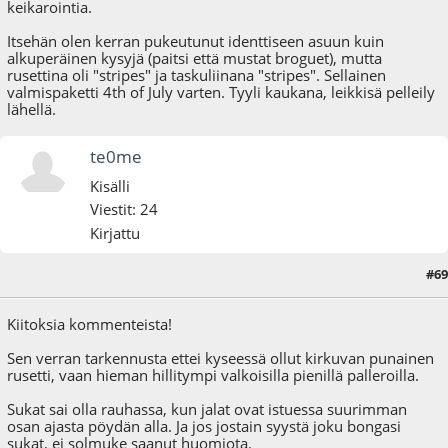
keikarointia.
Itsehän olen kerran pukeutunut identtiseen asuun kuin
alkuperäinen kysyjä (paitsi että mustat broguet), mutta
rusettina oli "stripes" ja taskuliinana "stripes". Sellainen
valmispaketti 4th of July varten. Tyyli kaukana, leikkisä pelleily
lähellä.
te0me
Kisälli
Viestit: 24
Kirjattu
#69
25.01.17 - klo:20:50
Viimeisin muokkaus
: 26.01.17 - klo:15:03 käyttäjältä te0me
Kiitoksia kommenteista!
Sen verran tarkennusta ettei kyseessä ollut kirkuvan punainen
rusetti, vaan hieman hillitympi valkoisilla pienillä palleroilla.
Sukat sai olla rauhassa, kun jalat ovat istuessa suurimman
osan ajasta pöydän alla. Ja jos jostain syystä joku bongasi
sukat, ei solmuke saanut huomiota.