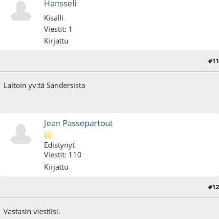
Hansseli
Kisälli
Viestit: 1
Kirjattu
#11
23.12.19 - klo:13:36
Laitoin yv:tä Sandersista
Jean Passepartout
Edistynyt
Viestit: 110
Kirjattu
#12
25.12.19 - klo:21:04
Vastasin viestiisi.