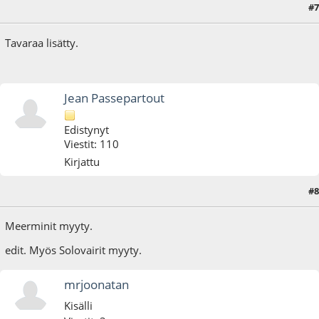
#7
22.02.19 - klo:18:10
Tavaraa lisätty.
Jean Passepartout
Edistynyt
Viestit: 110
Kirjattu
22.02.19 - klo:19:24
Viimeisin muokkaus
: 27.02.19 - klo:18:16 käyttäjältä Jean
#8
Passepartout
Meerminit myyty.
edit. Myös Solovairit myyty.
mrjoonatan
Kisälli