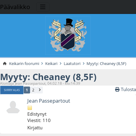
Päävalikko
Keikarin foorumi
Keikari
Laatutori
Myyty: Cheaney (8,5F)
Myyty: Cheaney (8,5F)
Aloittaja Jean Passepartout, 04.02.18 - klo:14:39
Tulosta
1
2
SIIRRY ALAS
Jean Passepartout
Edistynyt
Viestit: 110
Kirjattu