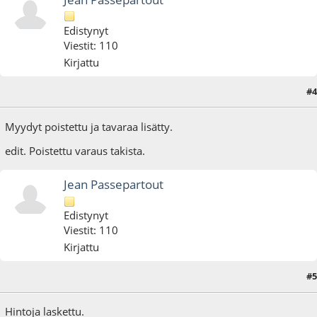
Edistynyt
Viestit: 110
Kirjattu
25.11.18 - klo:13:29
Viimeisin muokkaus
: 25.11.18 - klo:21:51 käyttäjältä Jean
#4
Passepartout
Myydyt poistettu ja tavaraa lisätty.
edit. Poistettu varaus takista.
Jean Passepartout
Edistynyt
Viestit: 110
Kirjattu
#5
12.12.18 - klo:20:33
Hintoja laskettu.