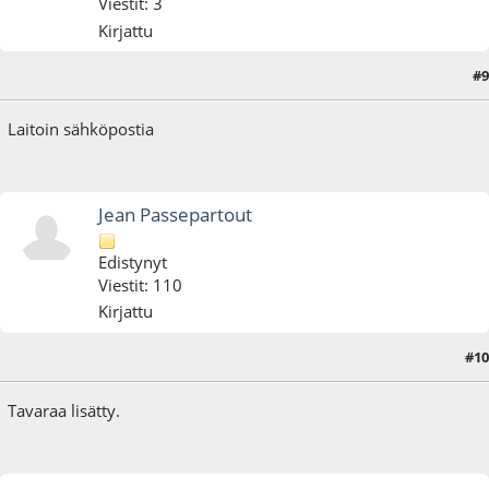
Viestit: 3
Kirjattu
#9
21.04.19 - klo:13:44
Laitoin sähköpostia
Jean Passepartout
Edistynyt
Viestit: 110
Kirjattu
#10
22.12.19 - klo:15:07
Tavaraa lisätty.