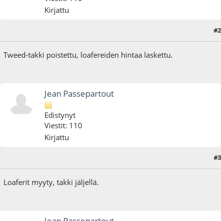
Kirjattu
#2
15.09.18 - klo:15:44
Tweed-takki poistettu, loafereiden hintaa laskettu.
Jean Passepartout
Edistynyt
Viestit: 110
Kirjattu
#3
24.09.18 - klo:15:16
Loaferit myyty, takki jäljellä.
Jean Passepartout