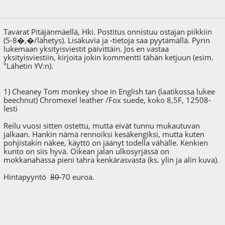
04.02.18 - klo:14:39
Viimeisin muokkaus
: 18.06.23 - klo:14:33 käyttäjältä Jean
Passepartout
Tavarat Pitäjänmäellä, Hki. Postitus onnistuu ostajan piikkiin
(5-8�,�/lähetys). Lisäkuvia ja -tietoja saa pyytämällä. Pyrin
lukemaan yksityisviestit päivittäin. Jos en vastaa
yksityisviestiin, kirjoita jokin kommentti tähän ketjuun (esim.
"Lähetin YV:n).
1) Cheaney Tom monkey shoe in English tan (laatikossa lukee
beechnut) Chromexel leather /Fox suede, koko 8,5F, 12508-
lesti
Reilu vuosi sitten ostettu, mutta eivät tunnu mukautuvan
jalkaan. Hankin nämä rennoiksi kesäkengiksi, mutta kuten
pohjistakin näkee, käyttö on jäänyt todella vähälle. Kenkien
kunto on siis hyvä. Oikean jalan ulkosyrjässä on
mokkanahassa pieni tahra kenkärasvasta (ks. ylin ja alin kuva).
Hintapyyntö
80
70 euroa.