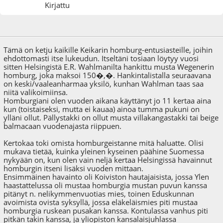
Kirjattu
12.12.17 - klo:18:02
Tämä on ketju kaikille Keikarin homburg-entusiasteille, joihin
ehdottomasti itse lukeudun. Itseltäni tosiaan löytyy vuosi
sitten Helsingistä E.R. Wahlmanilta hankittu musta Wegenerin
homburg, joka maksoi 150�,�. Hankintalistalla seuraavana
on keski/vaaleanharmaa yksilö, kunhan Wahlman taas saa
niitä valikoimiinsa.
Homburgiani olen vuoden aikana käyttänyt jo 11 kertaa aina
kun (toistaiseksi, mutta ei kauaa) ainoa tumma pukuni on
ylläni ollut. Pällystakki on ollut musta villakangastakki tai beige
balmacaan vuodenajasta riippuen.
Kertokaa toki omista homburgeistanne mitä haluatte. Olisi
mukava tietää, kuinka yleinen kyseinen päähine Suomessa
nykyään on, kun olen vain neljä kertaa Helsingissä havainnut
homburgin itseni lisäksi vuoden mittaan.
Ensimmäinen havainto oli Koiviston hautajaisista, jossa Ylen
haastattelussa oli mustaa homburgia mustan puvun kanssa
pitänyt n. nelikymmenvuotias mies, toinen Eduskunnan
avoimista ovista syksyllä, jossa eläkeläismies piti mustaa
homburgia ruskean pusakan kanssa. Kontulassa vanhus piti
pitkän takin kanssa, ja yliopiston kansalaisjuhlassa