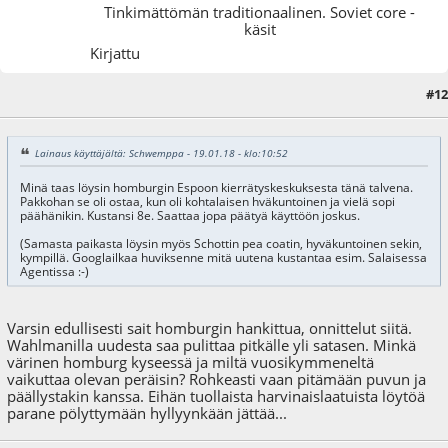
Tinkimättömän traditionaalinen. Soviet core -
käsit
Kirjattu
#12
29.08.18 - klo:15:29
Lainaus käyttäjältä: Schwemppa - 19.01.18 - klo:10:52
Minä taas löysin homburgin Espoon kierrätyskeskuksesta tänä talvena.
Pakkohan se oli ostaa, kun oli kohtalaisen hväkuntoinen ja vielä sopi
päähänikin. Kustansi 8e. Saattaa jopa päätyä käyttöön joskus.
(Samasta paikasta löysin myös Schottin pea coatin, hyväkuntoinen sekin,
kympillä. Googlailkaa huviksenne mitä uutena kustantaa esim. Salaisessa
Agentissa :-)
Varsin edullisesti sait homburgin hankittua, onnittelut siitä.
Wahlmanilla uudesta saa pulittaa pitkälle yli satasen. Minkä
värinen homburg kyseessä ja miltä vuosikymmeneltä
vaikuttaa olevan peräisin? Rohkeasti vaan pitämään puvun ja
päällystakin kanssa. Eihän tuollaista harvinaislaatuista löytöä
parane pölyttymään hyllyynkään jättää...