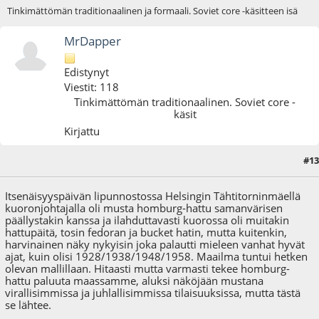
Tinkimättömän traditionaalinen ja formaali. Soviet core -käsitteen isä
MrDapper
Edistynyt
Viestit: 118
Tinkimättömän traditionaalinen. Soviet core -
käsit
Kirjattu
#13
06.12.18 - klo:20:44
Itsenäisyyspäivän lipunnostossa Helsingin Tähtitorninmäellä
kuoronjohtajalla oli musta homburg-hattu samanvärisen
päällystakin kanssa ja ilahduttavasti kuorossa oli muitakin
hattupäitä, tosin fedoran ja bucket hatin, mutta kuitenkin,
harvinainen näky nykyisin joka palautti mieleen vanhat hyvät
ajat, kuin olisi 1928/1938/1948/1958. Maailma tuntui hetken
olevan mallillaan. Hitaasti mutta varmasti tekee homburg-
hattu paluuta maassamme, aluksi näköjään mustana
virallisimmissa ja juhlallisimmissa tilaisuuksissa, mutta tästä
se lähtee.