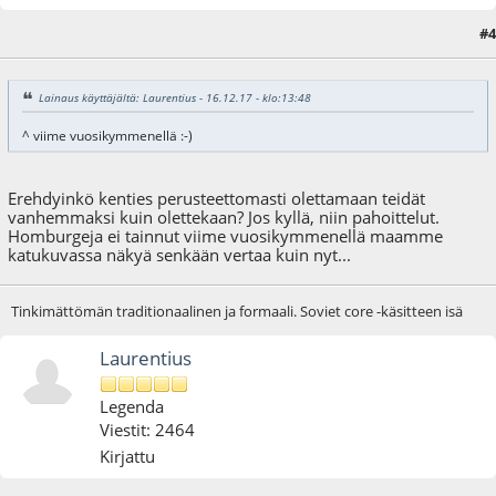
#4
18.01.18 - klo:17:49
Lainaus käyttäjältä: Laurentius - 16.12.17 - klo:13:48
^ viime vuosikymmenellä :-)
Erehdyinkö kenties perusteettomasti olettamaan teidät
vanhemmaksi kuin olettekaan? Jos kyllä, niin pahoittelut.
Homburgeja ei tainnut viime vuosikymmenellä maamme
katukuvassa näkyä senkään vertaa kuin nyt...
Tinkimättömän traditionaalinen ja formaali. Soviet core -käsitteen isä
Laurentius
Legenda
Viestit: 2464
Kirjattu