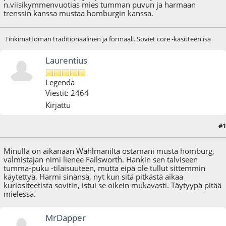
n.viisikymmenvuotias mies tumman puvun ja harmaan
trenssin kanssa mustaa homburgin kanssa.
Tinkimättömän traditionaalinen ja formaali. Soviet core -käsitteen isä
Laurentius
Legenda
Viestit: 2464
Kirjattu
#1
12.12.17 - klo:19:08
Minulla on aikanaan Wahlmanilta ostamani musta homburg,
valmistajan nimi lienee Failsworth. Hankin sen talviseen
tumma-puku -tilaisuuteen, mutta eipä ole tullut sittemmin
käytettyä. Harmi sinänsä, nyt kun sitä pitkästä aikaa
kuriositeetista sovitin, istui se oikein mukavasti. Täytyypä pitää
mielessä.
MrDapper