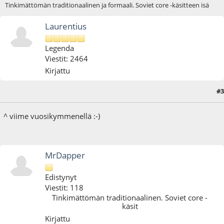
Tinkimättömän traditionaalinen ja formaali. Soviet core -käsitteen isä
Laurentius
Legenda
Viestit: 2464
Kirjattu
#3
16.12.17 - klo:13:48
^ viime vuosikymmenellä :-)
MrDapper
Edistynyt
Viestit: 118
Tinkimättömän traditionaalinen. Soviet core -
käsit
Kirjattu