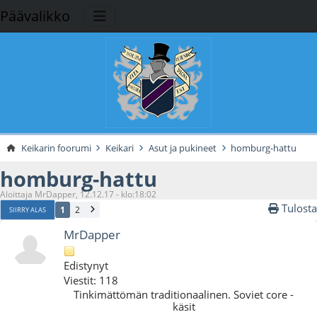
Päävalikko
Keikarin foorumi
Keikari
Asut ja pukineet
homburg-hattu
homburg-hattu
Aloittaja MrDapper, 12.12.17 - klo:18:02
Tulosta
1
2
SIIRRY ALAS
MrDapper
Edistynyt
Viestit: 118
Tinkimättömän traditionaalinen. Soviet core -
käsit