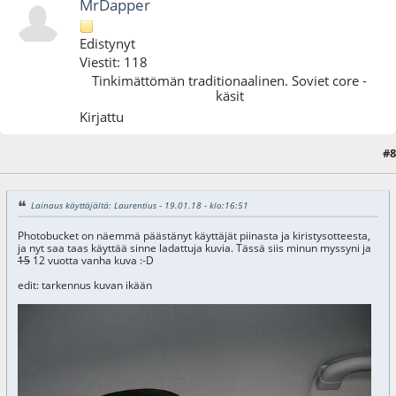
MrDapper
Edistynyt
Viestit: 118
Tinkimättömän traditionaalinen. Soviet core -
käsit
Kirjattu
#8
01.02.18 - klo:20:29
Lainaus käyttäjältä: Laurentius - 19.01.18 - klo:16:51
Photobucket on näemmä päästänyt käyttäjät piinasta ja kiristysotteesta,
ja nyt saa taas käyttää sinne ladattuja kuvia. Tässä siis minun myssyni ja
15
12 vuotta vanha kuva :-D
edit: tarkennus kuvan ikään