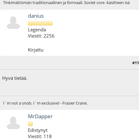
Tinkimättömän traditionaalinen ja formaali. Soviet core -käsitteen isä
danius
Legenda
Viestit: 2256
Kirjattu
#11
06.02.18 - klo:18:10
Hyvä tietää.
I´m not a snob. I´m exclusive! - Frasier Crane.
MrDapper
Edistynyt
Viestit: 118