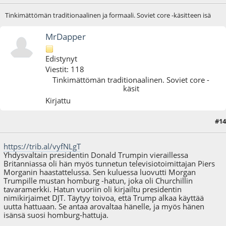
Tinkimättömän traditionaalinen ja formaali. Soviet core -käsitteen isä
MrDapper
Edistynyt
Viestit: 118
Tinkimättömän traditionaalinen. Soviet core -
käsit
Kirjattu
#14
09.06.19 - klo:11:11
https://trib.al/vyfNLgT
Yhdysvaltain presidentin Donald Trumpin vieraillessa
Britanniassa oli hän myös tunnetun televisiotoimittajan Piers
Morganin haastattelussa. Sen kuluessa luovutti Morgan
Trumpille mustan homburg -hatun, joka oli Churchillin
tavaramerkki. Hatun vuoriin oli kirjailtu presidentin
nimikirjaimet DJT. Täytyy toivoa, että Trump alkaa käyttää
uutta hattuaan. Se antaa arovaltaa hänelle, ja myös hänen
isänsä suosi homburg-hattuja.