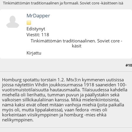
Tinkimättömän traditionaalinen ja formaali. Soviet core -käsitteen isä
MrDapper
Edistynyt
Viestit: 118
Tinkimättömän traditionaalinen. Soviet core -
käsit
Kirjattu
#10
06.02.18 - klo:11:54
Homburg spotattu torstain 1.2. Mtv3:n kymmenen uutisissa
joissa näytettiin Vihdin joukkosurmassa 1918 saaneiden 100-
vuotismuistotilaisuutta hautausmaalla. Tilaisuudessa kahdella
miehellä oli lierihattu, tumman puvun ja päällystakin sekä
valkoisen sillkikaulaliinan kanssa. Mikä mielenkiintoisinta,
nämä kaksi eivät olleet mitään vanhoja miehiä (joita paikalla
myös oli, mutta lippalakeissa), vaan fedora -mies oli
korkeintaan viisikymppinen ja homburg -mies ehkä
nelikymppinen.