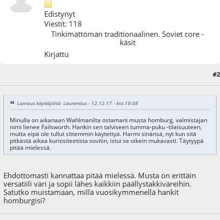
Edistynyt
Viestit: 118
Tinkimättömän traditionaalinen. Soviet core -
käsit
Kirjattu
#2
16.12.17 - klo:13:22
Lainaus käyttäjältä: Laurentius - 12.12.17 - klo:19:08
Minulla on aikanaan Wahlmanilta ostamani musta homburg, valmistajan
nimi lienee Failsworth. Hankin sen talviseen tumma-puku -tilaisuuteen,
mutta eipä ole tullut sittemmin käytettyä. Harmi sinänsä, nyt kun sitä
pitkästä aikaa kuriositeetista sovitin, istui se oikein mukavasti. Täytyypä
pitää mielessä.
Ehdottomasti kannattaa pitää mielessä. Musta on erittäin
versatiili väri ja sopii lähes kaikkiin päällystakkiväreihin.
Satutko muistamaan, millä vuosikymmenellä hankit
homburgisi?