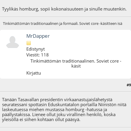
Tyylikäs homburg, sopii kokonaisuuteen ja sinulle muutenkin.
Tinkimättömän traditionaalinen ja formaali. Soviet core -käsitteen isä
MrDapper
Edistynyt
Viestit: 118
Tinkimättömän traditionaalinen. Soviet core -
käsit
Kirjattu
#9
01.02.18 - klo:20:34
Tänään Tasavallan presidentin virkaanastujaislähetystä
seuratessani spottasin Eduskuntatalon portailla Niinistön niitä
laskeutuessa miehen mustassa homburg -hatussa ja
päällystakissa. Lienee ollut joku virallinen henkilö, koska
yleisöllä ei siihen kohtaan ollut pääsyä.