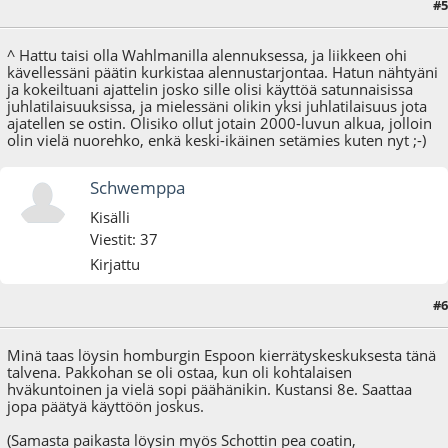
#5
18.01.18 - klo:20:05
^ Hattu taisi olla Wahlmanilla alennuksessa, ja liikkeen ohi
kävellessäni päätin kurkistaa alennustarjontaa. Hatun nähtyäni
ja kokeiltuani ajattelin josko sille olisi käyttöä satunnaisissa
juhlatilaisuuksissa, ja mielessäni olikin yksi juhlatilaisuus jota
ajatellen se ostin. Olisiko ollut jotain 2000-luvun alkua, jolloin
olin vielä nuorehko, enkä keski-ikäinen setämies kuten nyt ;-)
Schwemppa
Kisälli
Viestit: 37
Kirjattu
#6
19.01.18 - klo:10:52
Minä taas löysin homburgin Espoon kierrätyskeskuksesta tänä
talvena. Pakkohan se oli ostaa, kun oli kohtalaisen
hväkuntoinen ja vielä sopi päähänikin. Kustansi 8e. Saattaa
jopa päätyä käyttöön joskus.
(Samasta paikasta löysin myös Schottin pea coatin,