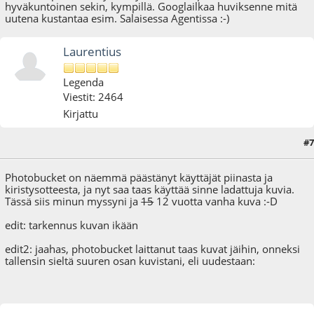
hyväkuntoinen sekin, kympillä. Googlailkaa huviksenne mitä
uutena kustantaa esim. Salaisessa Agentissa :-)
Laurentius
Legenda
Viestit: 2464
Kirjattu
#7
19.01.18 - klo:16:51
Viimeisin muokkaus
: 02.02.18 - klo:08:13 käyttäjältä Laurentius
Photobucket on näemmä päästänyt käyttäjät piinasta ja
kiristysotteesta, ja nyt saa taas käyttää sinne ladattuja kuvia.
Tässä siis minun myssyni ja
15
12 vuotta vanha kuva :-D
edit: tarkennus kuvan ikään
edit2: jaahas, photobucket laittanut taas kuvat jäihin, onneksi
tallensin sieltä suuren osan kuvistani, eli uudestaan: