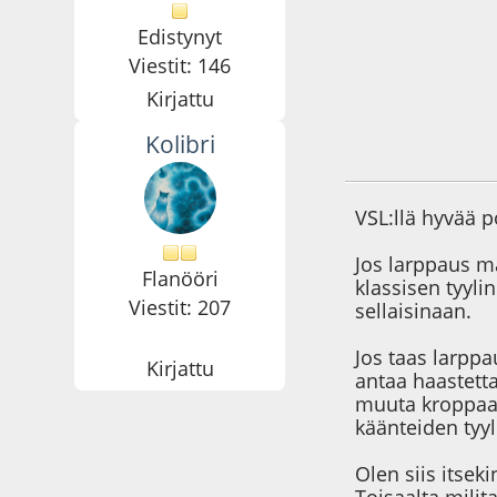
Edistynyt
Viestit: 146
Kirjattu
Kolibri
18.05.17 - klo:16:5
VSL:llä hyvää 
Jos larppaus mä
Flanööri
klassisen tyyli
Viestit: 207
sellaisinaan.
Jos taas larppa
Kirjattu
antaa haastett
muuta kroppaa,
käänteiden tyy
Olen siis itseki