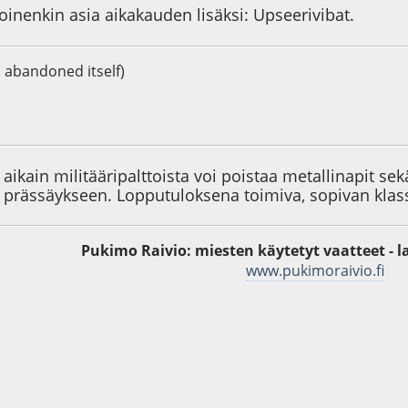
inenkin asia aikakauden lisäksi: Upseerivibat.
s abandoned itself)
2
ikain militääripalttoista voi poistaa metallinapit sekä 
a prässäykseen. Lopputuloksena toimiva, sopivan klas
Pukimo Raivio: miesten käytetyt vaatteet - l
www.pukimoraivio.fi