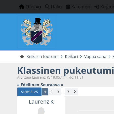
Etusivu
Haku
Kalenteri
Kirjau
Keikarin foorumi
Keikari
Vapaa sana
Klassinen pukeutumi
Aloittaja Laurenz K, 18.05.17 - klo:11:51
« Edellinen
-
Seuraava »
...
1
2
3
7
SIIRRY ALAS
Laurenz K
18.05.17 - klo:11:5