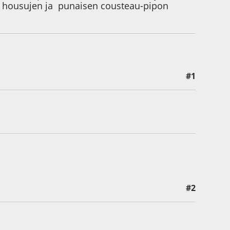
en housujen ja punaisen cousteau-pipon
#1
#2