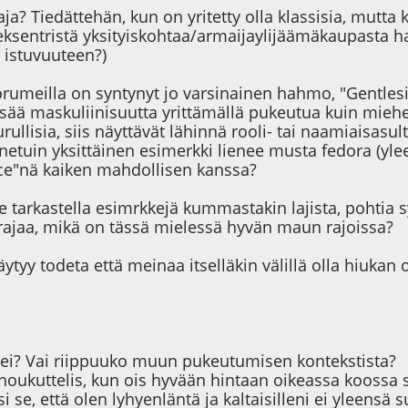
a? Tiedättehän, kun on yritetty olla klassisia, mutt
ksentristä yksityiskohtaa/armaijaylijäämäkaupasta han
 istuvuuteen?)
orumeilla on syntynyt jo varsinainen hahmo, "Gentlesir
lisää maskuliinisuutta yrittämällä pukeutua kuin mie
ullisia, siis näyttävät lähinnä rooli- tai naamiaisasult
netuin yksittäinen esimerkki lienee musta fedora (yleen
ce"nä kaiken mahdollisen kanssa?
tarkastella esimrkkejä kummastakin lajista, pohtia syi
 rajaa, mikä on tässä mielessä hyvän maun rajoissa?
ytyy todeta että meinaa itselläkin välillä olla hiukan 
 ei? Vai riippuuko muun pukeutumisen kontekstista?
 houkuttelis, kun ois hyvään hintaan oikeassa koossa s
i se, että olen lyhyenläntä ja kaltaisilleni ei yleensä su