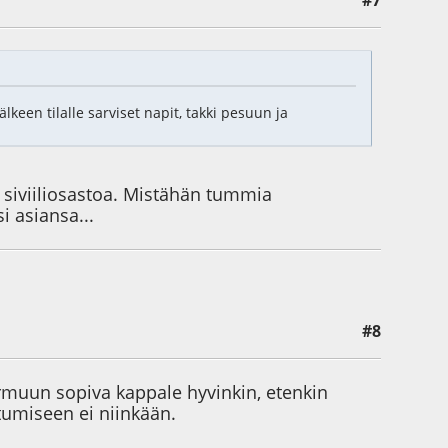
älkeen tilalle sarviset napit, takki pesuun ja
 siviiliosastoa. Mistähän tummia
i asiansa...
#8
ormuun sopiva kappale hyvinkin, etenkin
tumiseen ei niinkään.