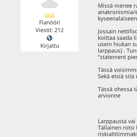
Missä menee raj
anakronismia/e
kyseenalaiseen
Flanööri
Viestit: 212
Jossain nettifo
koittaa saada 
usein hiukan sur
Kirjattu
larppaus) . Tun
"statement pie
Tässä voisimme 
Sekä etsiä sitä
Tässä ohessa tä
arvionne
Larppausta vai
Tällainen rotsi
riskialttiimmaks