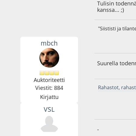
Tulisin todenn
kanssa... ;)
"Siististi ja til
mbch
18.05.17 - klo:11:5
Suurella toden
Auktoriteetti
Viestit: 884
Rahastot, rahas
Kirjattu
VSL
18.05.17 - klo:16:2
-