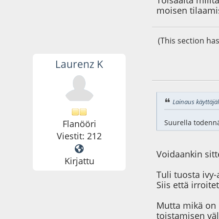
Toisaalta milit
moisen tilaamist
(This section ha
Laurenz K
18.05.17 - klo:16:5
Lainaus käyttäjäl
Flanööri
Suurella todenn
Viestit: 212
Voidaankin sitt
Kirjattu
Tuli tuosta ivy
Siis että irroi
Mutta mikä on
toistamisen välil