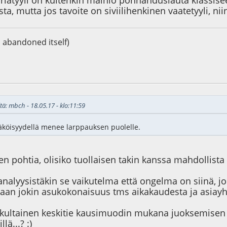
ariatyyli on kuitenkin mainio ponnahduslauta klassise
a, mutta jos tavoite on siviilihenkinen vaatetyyli, niin 
s abandoned itself)
7
tä: mbch - 18.05.17 - klo:11:59
äköisyydellä menee larppauksen puolelle.
en pohtia, olisiko tuollaisen takin kanssa mahdollista 
-analyysistäkin se vaikutelma että ongelma on siinä, 
tetaan jokin asukokonaisuus tms aikakaudesta ja asiay
 kultainen keskitie kausimuodin mukana juoksemise
lä...? :)