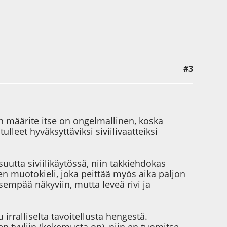
#3
in määrite itse on ongelmallinen, koska
lleet hyväksyttäviksi siviilivaatteiksi
uutta siviilikäytössä, niin takkiehdokas
n muotokieli, joka peittää myös aika paljon
empää näkyviin, mutta leveä rivi ja
 irralliselta tavoitellusta hengestä.