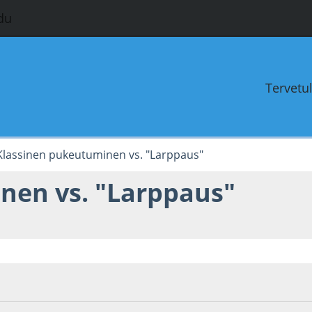
du
Tervetu
Klassinen pukeutuminen vs. "Larppaus"
nen vs. "Larppaus"
1