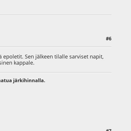
#6
epoletit. Sen jälkeen tilalle sarviset napit,
sinen kappale.
aatua järkihinnalla.
#7