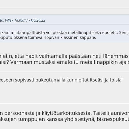
9
ä: Ville - 18.05.17 - klo:20:22
kain militääripalttoista voi poistaa metallinapit sekä epoletit. Sen j
pputuloksena toimiva, sopivan klassinen kappale.
mietin, että napit vaihtamalla päästään heti lähemmäs
isi? Varmaan mustaksi emaloitu metallinappikin ajais
anteeseen sopivasti pukeutumalla kunnioitat itseäsi ja toisia"
1
n persoonasta ja käyttötarkoituksesta. Taiteilijauniv
paksujen tumppujen kanssa yhdistettynä, bisnespukeu