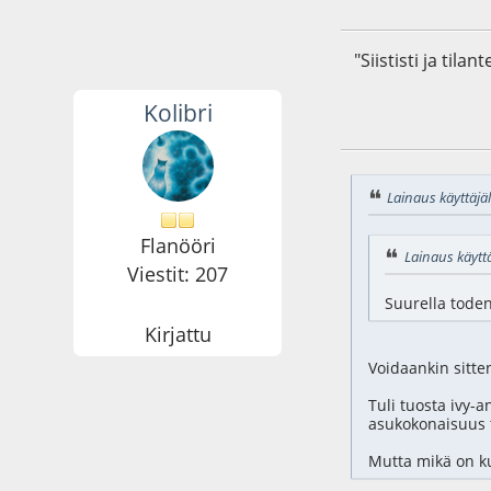
"Siististi ja til
Kolibri
18.05.17 - klo:17:0
Lainaus käyttäjäl
Flanööri
Lainaus käyttä
Viestit: 207
Suurella tode
Kirjattu
Voidaankin sitten
Tuli tuosta ivy-a
asukokonaisuus 
Mutta mikä on ku