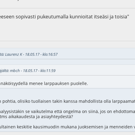
anteeseen sopivasti pukeutumalla kunnioitat itseäsi ja toisia"
7
tä: Laurenz K - 18.05.17 - klo:16:57
jältä: mbch - 18.05.17 - klo:11:59
nnäköisyydellä menee larppauksen puolelle.
 pohtia, olisiko tuollaisen takin kanssa mahdollista olla larppaamat
nalyysistäkin se vaikutelma että ongelma on siinä, jos on ehdottoman 
tms aikakaudesta ja asiayhteydestä?
ltainen keskitie kausimuodin mukana juoksemisen ja menneiden vuo