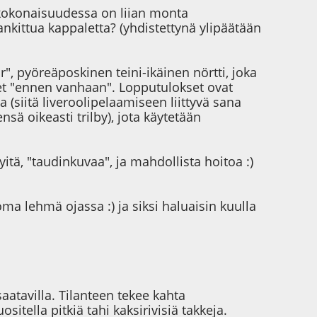
a kokonaisuudessa on liian monta
kittua kappaletta? (yhdistettynä ylipäätään
", pyöreäposkinen teini-ikäinen nörtti, joka
het "ennen vanhaan". Lopputulokset ovat
a (siitä liveroolipelaamiseen liittyvä sana
sä oikeasti trilby), jota käytetään
tä, "taudinkuvaa", ja mahdollista hoitoa :)
oma lehmä ojassa :) ja siksi haluaisin kuulla
aatavilla. Tilanteen tekee kahta
ositella pitkiä tahi kaksirivisiä takkeja.