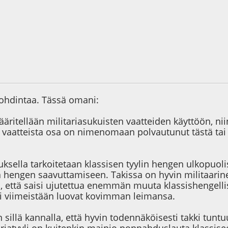
2
Viimeisin muokkaus
: 18.05.17 - klo:16:55 käyttäjältä Kolibri
pohdintaa. Tässä omani:
äritellään militariasukuisten vaatteiden käyttöön, ni
n vaatteista osa on nimenomaan polvautunut tästä tai tu
uksella tarkoitetaan klassisen tyylin hengen ulkopuolis
a hengen saavuttamiseen. Takissa on hyvin militaarine
 että saisi ujutettua enemmän muuta klassishengellis
li viimeistään luovat kovimman leimansa.
n sillä kannalla, että hyvin todennäköisesti takki tuntuu