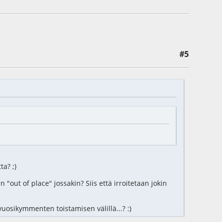
#5
ta? ;)
"out of place" jossakin? Siis että irroitetaan jokin
sikymmenten toistamisen välillä...? :)