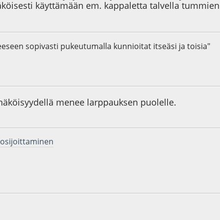
äköisesti käyttämään em. kappaletta talvella tummi
anteeseen sopivasti pukeutumalla kunnioitat itseäsi ja toisia"
9
näköisyydellä menee larppauksen puolelle.
tosijoittaminen
8
Viimeisin muokkaus
: 20.07.17 - klo:22:58 käyttäjältä a