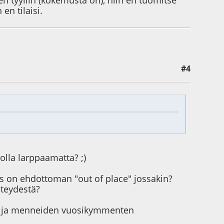
en tyyliin (kokemusta on), niin en tuomitse
en tilaisi.
#4
olla larppaamatta? ;)
jos on ehdottoman "out of place" jossakin?
hteydestä?
n ja menneiden vuosikymmenten