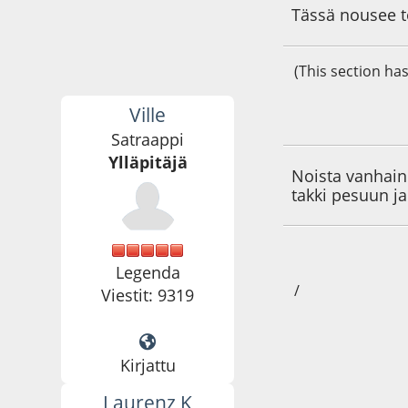
Tässä nousee to
(This section ha
Ville
18.05.17 - klo:20:2
Satraappi
Ylläpitäjä
Noista vanhain a
takki pesuun j
Legenda
/
Viestit: 9319
Kirjattu
Laurenz K