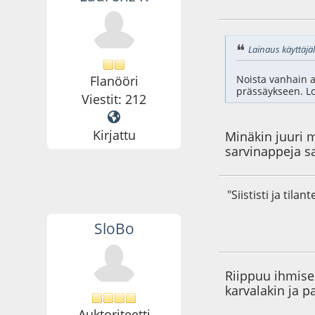
18.05.17 - klo:21:3
Lainaus käyttäjält
Flanööri
Noista vanhain ai
prässäykseen. Lo
Viestit: 212
Kirjattu
Minäkin juuri 
sarvinappeja sa
"Siististi ja til
SloBo
18.05.17 - klo:22:0
Riippuu ihmise
karvalakin ja 
Auktoriteetti