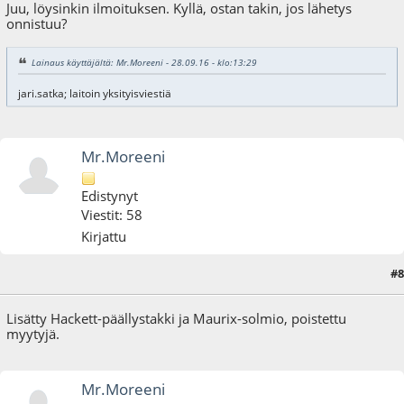
Juu, löysinkin ilmoituksen. Kyllä, ostan takin, jos lähetys
onnistuu?
Lainaus käyttäjältä: Mr.Moreeni - 28.09.16 - klo:13:29
jari.satka; laitoin yksityisviestiä
Mr.Moreeni
Edistynyt
Viestit: 58
Kirjattu
#8
24.10.16 - klo:01:02
Lisätty Hackett-päällystakki ja Maurix-solmio, poistettu
myytyjä.
Mr.Moreeni