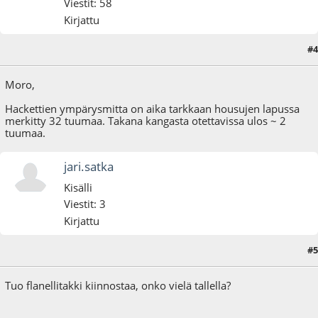
Viestit: 58
Kirjattu
#4
25.09.16 - klo:19:56
Moro,
Hackettien ympärysmitta on aika tarkkaan housujen lapussa
merkitty 32 tuumaa. Takana kangasta otettavissa ulos ~ 2
tuumaa.
jari.satka
Kisälli
Viestit: 3
Kirjattu
#5
28.09.16 - klo:11:44
Tuo flanellitakki kiinnostaa, onko vielä tallella?