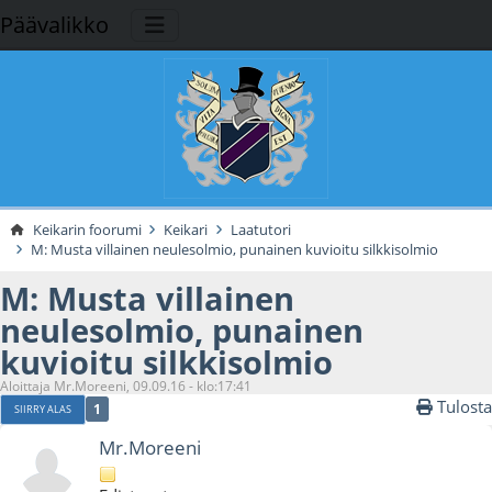
Päävalikko
Keikarin foorumi
Keikari
Laatutori
M: Musta villainen neulesolmio, punainen kuvioitu silkkisolmio
M: Musta villainen
neulesolmio, punainen
kuvioitu silkkisolmio
Aloittaja Mr.Moreeni, 09.09.16 - klo:17:41
Tulosta
1
SIIRRY ALAS
Mr.Moreeni