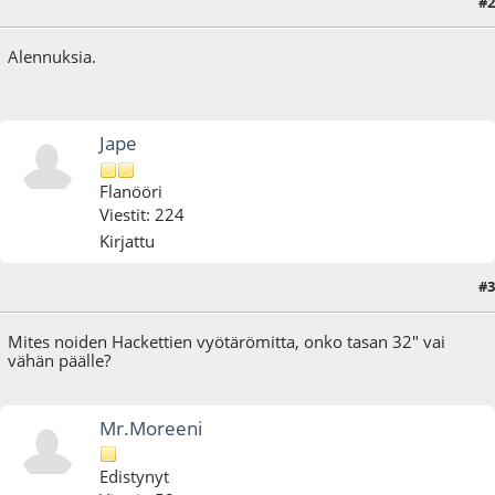
#2
22.09.16 - klo:23:04
Alennuksia.
Jape
Flanööri
Viestit: 224
Kirjattu
#3
24.09.16 - klo:09:33
Mites noiden Hackettien vyötärömitta, onko tasan 32" vai
vähän päälle?
Mr.Moreeni
Edistynyt