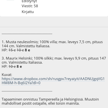
Edistynyt
Viestit: 58
Kirjattu
09.09.16 - klo:17:41
Viimeisin muokkaus
: 11.12.16 - klo:21:07 käyttäjältä Mr.Moreeni
------------------------------------------
1. Musta neulesolmio; 100% villa; max. leveys 7,5 cm, pituus
144 cm. Valmistettu Italiassa.
HP:
15 e
10 e
8 e
3. Maurix Helsinki; 100% silkki; max. leveys 9,9 cm, pituus 147
cm. Valmistettu Italiassa.
HP:
10 e
8 e
Kuvat:
https://www.dropbox.com/sh/rusgpv7reyaiyit/AADNUjgqVG1
HM8M-h-Bq6I2Ya?dl=0
------------------------------------------
Tapaaminen onnistuu Tampereella ja Helsingissä. Muutoin
mahdolliset postit ostajalle, ellei toisin mainita.