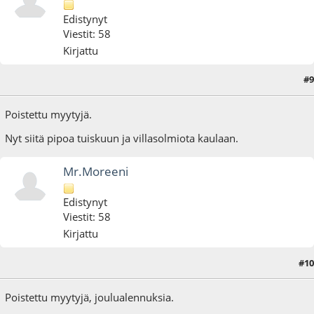
Edistynyt
Viestit: 58
Kirjattu
#9
09.11.16 - klo:21:22
Poistettu myytyjä.
Nyt siitä pipoa tuiskuun ja villasolmiota kaulaan.
Mr.Moreeni
Edistynyt
Viestit: 58
Kirjattu
#10
11.12.16 - klo:21:09
Poistettu myytyjä, joulualennuksia.