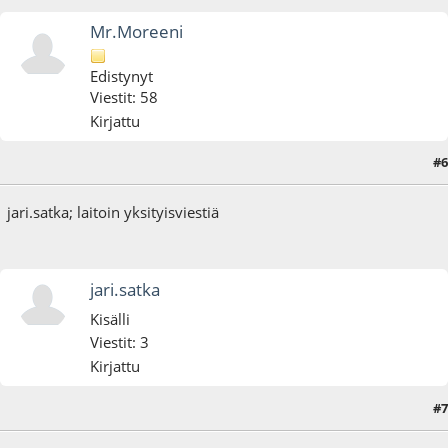
Mr.Moreeni
Edistynyt
Viestit: 58
Kirjattu
#6
28.09.16 - klo:13:29
jari.satka; laitoin yksityisviestiä
jari.satka
Kisälli
Viestit: 3
Kirjattu
#7
14.10.16 - klo:13:35