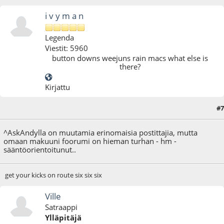
i v y m a n
Legenda
Viestit: 5960
button downs weejuns rain macs what else is
there?
Kirjattu
#7
14.10.09 - klo:21:51
^AskAndylla on muutamia erinomaisia postittajia, mutta
omaan makuuni foorumi on hieman turhan - hm -
sääntöorientoitunut..
get your kicks on route six six six
Ville
Satraappi
Ylläpitäjä