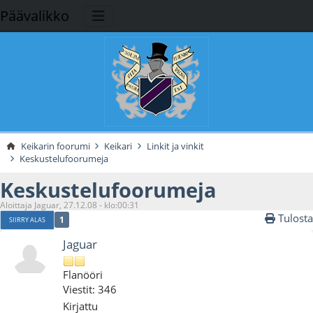
Päävalikko
Keikarin foorumi
Keikari
Linkit ja vinkit
Keskustelufoorumeja
Keskustelufoorumeja
Aloittaja Jaguar, 27.12.08 - klo:00:31
Tulosta
1
SIIRRY ALAS
Jaguar
Flanööri
Viestit: 346
Kirjattu