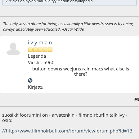
Articles on hyvän maun ja tyylitiedon ensyklopedia.
The only way to atone for being occasionally a little overdressed is by being
always absolutely over-educated. -Oscar Wilde
i v y m a n
Legenda
Viestit: 5960
button downs weejuns rain macs what else is
there?
Kirjattu
#3
08.01.09 - klo:12:40
suosikkifoorumini on - arvatenkin - filmnoirbuffin talk ivy -
osio:
//http://www.filmnoirbuff.com/forum/viewforum.php?id=13