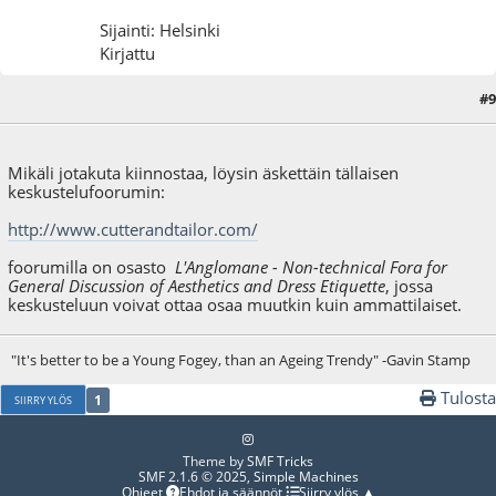
Sijainti: Helsinki
Kirjattu
#9
16.10.09 - klo:20:11
Mikäli jotakuta kiinnostaa, löysin äskettäin tällaisen
keskustelufoorumin:
http://www.cutterandtailor.com/
foorumilla on osasto
L'Anglomane - Non-technical Fora for
General Discussion of Aesthetics and Dress Etiquette
, jossa
keskusteluun voivat ottaa osaa muutkin kuin ammattilaiset.
"It's better to be a Young Fogey, than an Ageing Trendy" -Gavin Stamp
Tulosta
1
SIIRRY YLÖS
Theme by
SMF Tricks
SMF 2.1.6 © 2025
,
Simple Machines
Ohjeet
Ehdot ja säännöt
Siirry ylös ▲