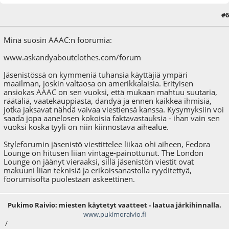
#6
14.10.09 - klo:19:28
Minä suosin AAAC:n foorumia:
www.askandyaboutclothes.com/forum
Jäsenistössä on kymmeniä tuhansia käyttäjiä ympäri
maailman, joskin valtaosa on amerikkalaisia. Erityisen
ansiokas AAAC on sen vuoksi, että mukaan mahtuu suutaria,
räätäliä, vaatekauppiasta, dandyä ja ennen kaikkea ihmisiä,
jotka jaksavat nähdä vaivaa viestiensä kanssa. Kysymyksiin voi
saada jopa aanelosen kokoisia faktavastauksia - ihan vain sen
vuoksi koska tyyli on niin kiinnostava aihealue.
Styleforumin jäsenistö viestittelee liikaa ohi aiheen, Fedora
Lounge on hitusen liian vintage-painottunut. The London
Lounge on jäänyt vieraaksi, sillä jäsenistön viestit ovat
makuuni liian teknisiä ja erikoissanastolla ryyditettyä,
foorumisofta puolestaan askeettinen.
Pukimo Raivio: miesten käytetyt vaatteet - laatua järkihinnalla.
www.pukimoraivio.fi
/