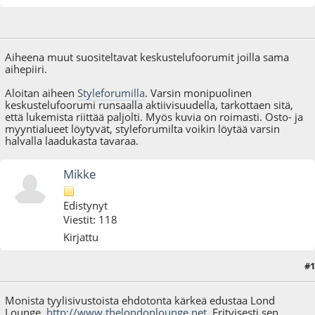
27.12.08 - klo:00:31
Aiheena muut suositeltavat keskustelufoorumit joilla sama
aihepiiri.
Aloitan aiheen
Styleforumilla
. Varsin monipuolinen
keskustelufoorumi runsaalla aktiivisuudella, tarkottaen sitä,
että lukemista riittää paljolti. Myös kuvia on roimasti. Osto- ja
myyntialueet löytyvät, styleforumilta voikin löytää varsin
halvalla laadukasta tavaraa.
Mikke
Edistynyt
Viestit: 118
Kirjattu
#1
28.12.08 - klo:11:06
Monista tyylisivustoista ehdotonta kärkeä edustaa Lond
Lounge,
http://www.thelondonlounge.net
. Erityisesti sen