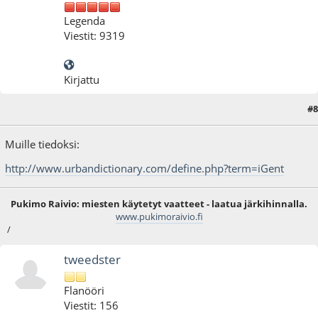
Legenda
Viestit: 9319
Kirjattu
#8
15.10.09 - klo:20:58
Muille tiedoksi:
http://www.urbandictionary.com/define.php?term=iGent
Pukimo Raivio: miesten käytetyt vaatteet - laatua järkihinnalla.
www.pukimoraivio.fi
/
tweedster
Flanööri
Viestit: 156