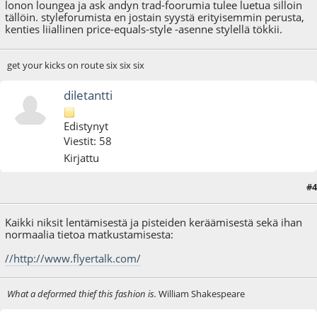
lonon loungea ja ask andyn trad-foorumia tulee luetua silloin
tällöin. styleforumista en jostain syystä erityisemmin perusta,
kenties liiallinen price-equals-style -asenne stylellä tökkii.
get your kicks on route six six six
diletantti
Edistynyt
Viestit: 58
Kirjattu
#4
09.01.09 - klo:00:37
Kaikki niksit lentämisestä ja pisteiden keräämisestä sekä ihan
normaalia tietoa matkustamisesta:
//http://www.flyertalk.com/
What a deformed thief this fashion is.
William Shakespeare