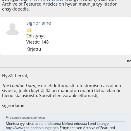
Archive of Featured Articles on hyvän maun ja tyylitiedon
ensyklopedia.
signorlaine
Edistynyt
Viestit: 148
Kirjattu
#2
28.12.08 - klo:14:47
Viimeisin muokkaus
: 13.02.10 - klo:10:38 käyttäjältä signorlaine
Hyvät herrat,
The London Lounge
on ehdottomasti tutustumisen arvoinen
sivusto, jonka käyttäjillä on mahdoton määrä tietoa elämän
hienoista asioista. Suosittelen varauksettomasti,
signorlaine
Lainaus käyttäjältä: Mikke
Monista tyylisivustoista ehdotonta kärkeä edustaa Lond Lounge,
http://www.thelondonlounge.net
. Erityisesti sen Archive of Featured