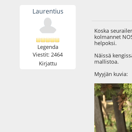
Laurentius
05.11.25 - klo:13:4
Koska seurailen
kolmannet NOS-
helpoksi.
Legenda
Viestit: 2464
Näissä kengissä
mallistoa.
Kirjattu
Myyjän kuvia: