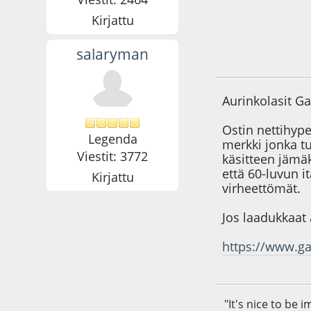
Kirjattu
salaryman
24.10.24 - klo:13:0
Aurinkolasit G
Ostin nettihype
Legenda
merkki jonka tu
Viestit: 3772
käsitteen jämä
että 60-luvun i
Kirjattu
virheettömät.
Jos laadukkaat 
https://www.g
"It's nice to be 