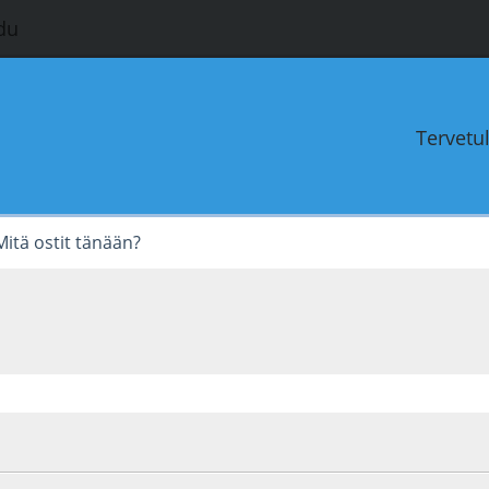
du
Tervetu
Mitä ostit tänään?
4