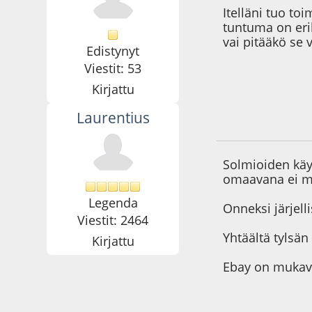
Itelläni tuo to
tuntuma on eri
vai pitääkö se 
Edistynyt
Viestit: 53
Kirjattu
Laurentius
17.05.24 - klo:18:0
Solmioiden käy
omaavana ei min
Legenda
Onneksi järjellis
Viestit: 2464
Yhtäältä tylsän
Kirjattu
Ebay on mukava 