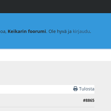
loa,
Keikarin foorumi
. Ole hyvä ja
kirjaudu
.
Tulosta
#8865