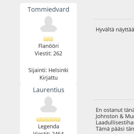
Tommiedvard
14.06.24 - klo:15:5
Hyvältä näyttää
Flanööri
Viestit: 262
Sijainti: Helsinki
Kirjattu
Laurentius
28.09.24 - klo:20:0
En ostanut tän
Johnston & Murp
Laadullisestiha
Legenda
Tämä pääsi tän
Viestit: 2464