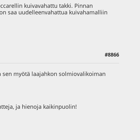
Ceccarellin kuivavahattu takki. Pinnan
tuon saa uudelleenvahattua kuivahamalliin
#8866
ja sen myötä laajahkon solmiovalikoiman
tteja, ja hienoja kaikinpuolin!