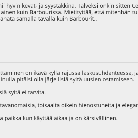
imii hyvin kevät- ja syystakkina. Talveksi onkin sitten 
lainen kuin Barbourissa. Mietityttää, että mitenhän 
vahata samalla tavalla kuin Barbourit..
6
ttäminen on ikävä kyllä rajussa laskusuhdanteessa, 
ulla pitäisi olla järjellisiä syitä uusien ostamiseen.
iä syitä ei tarvita.
 tavanomaisia, toisaalta oikein hienostuneita ja elegan
paikka kun käyttää aikaa ja on kärsivällinen.