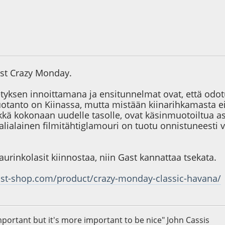
8
ast Crazy Monday.
tyksen innoittamana ja ensitunnelmat ovat, että odotuks
otanto on Kiinassa, mutta mistään kiinarihkamasta ei 
kkä kokonaan uudelle tasolle, ovat käsinmuotoiltua as
talialainen filmitähtiglamouri on tuotu onnistuneesti v
aurinkolasit kiinnostaa, niin Gast kannattaa tsekata.
ast-shop.com/product/crazy-monday-classic-havana/
important but it's more important to be nice" John Cassis