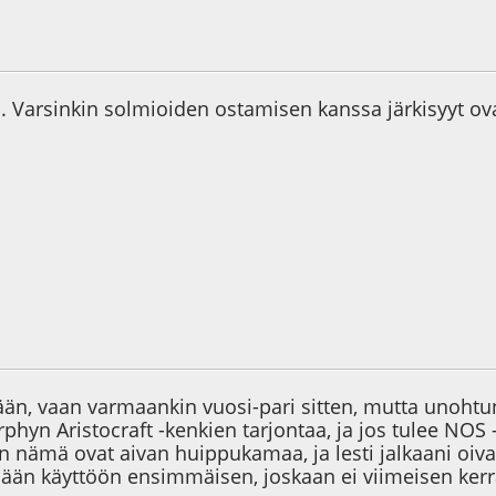
9
. Varsinkin solmioiden ostamisen kanssa järkisyyt ovat
6
ään, vaan varmaankin vuosi-pari sitten, mutta unoht
hyn Aristocraft -kenkien tarjontaa, ja jos tulee NOS 
n nämä ovat aivan huippukamaa, ja lesti jalkaani oiva
ään käyttöön ensimmäisen, joskaan ei viimeisen kerr