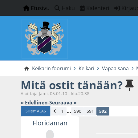
Etusivu
Haku
Kalenteri
Kirjau
Keikarin foorumi
Keikari
Vapaa sana
Mitä ostit tänään?
Aloittaja Jami, 05.01.10 - klo:20:38
« Edellinen
-
Seuraava »
...
1
590
591
592
SIIRRY ALAS
Floridaman
06.05.24 - klo:18:0