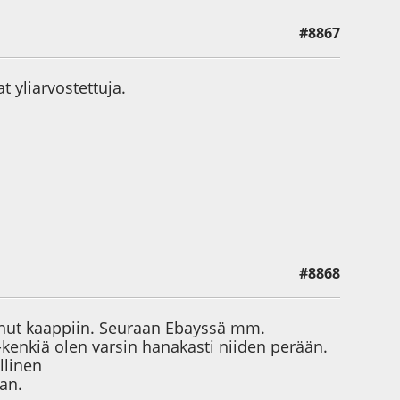
#8867
 yliarvostettuja.
#8868
unut kaappiin. Seuraan Ebayssä mm.
-kenkiä olen varsin hanakasti niiden perään.
llinen
an.