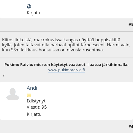
Kirjattu
#3
29.06.15 - klo:10:31
Kiitos linkeistä, makrokuvissa kangas näyttää hoppisäkiltä
kyllä, joten taitavat olla parhaat optiot tarpeeseeni. Harmi vain,
kun SS:n leikkaus housuissa on nivusia rusentava.
Pukimo Raivio: miesten käytetyt vaatteet - laatua järkihinnalla.
www.pukimoraivio.fi
/
Andi
Edistynyt
Viestit: 95
Kirjattu
#4
29.06.15 - klo:23:00
Viimeisin muokkaus
: 29.06.15 - klo:23:07 käyttäjältä Andi