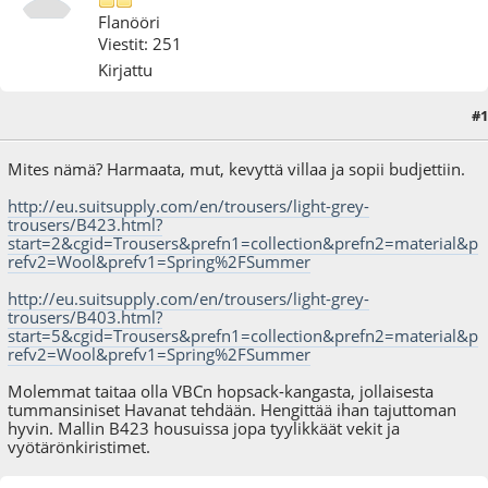
Flanööri
Viestit: 251
Kirjattu
#1
28.06.15 - klo:20:37
Viimeisin muokkaus
: 28.06.15 - klo:20:39 käyttäjältä Ane
Mites nämä? Harmaata, mut, kevyttä villaa ja sopii budjettiin.
http://eu.suitsupply.com/en/trousers/light-grey-
trousers/B423.html?
start=2&cgid=Trousers&prefn1=collection&prefn2=material&p
refv2=Wool&prefv1=Spring%2FSummer
http://eu.suitsupply.com/en/trousers/light-grey-
trousers/B403.html?
start=5&cgid=Trousers&prefn1=collection&prefn2=material&p
refv2=Wool&prefv1=Spring%2FSummer
Molemmat taitaa olla VBCn hopsack-kangasta, jollaisesta
tummansiniset Havanat tehdään. Hengittää ihan tajuttoman
hyvin. Mallin B423 housuissa jopa tyylikkäät vekit ja
vyötärönkiristimet.