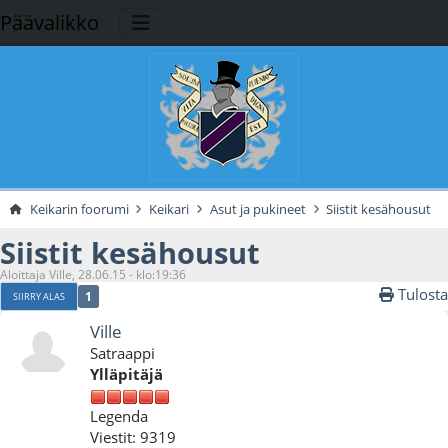
Päävalikko
Keikarin foorumi
Keikari
Asut ja pukineet
Siistit kesähousut
Siistit kesähousut
Aloittaja Ville, 28.06.15 - klo:19:36
Tulosta
1
SIIRRY ALAS
Ville
Satraappi
Ylläpitäjä
Legenda
Viestit: 9319