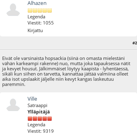
Alhazen
Legenda
Viestit: 1055
Kirjattu
#2
29.06.15 - klo:07:51
Eivät ole varsinaista hopsackia (siinä on omasta mielestäni
vähän karkeampi rakenne) nuo, mutta joka tapauksessa nätit
ja kevyet housut. Jälkimmäiset löytyy kaapista - lyhentäessä,
sikäli kun siihen on tarvetta, kannattaa jättää valmiina olleet
aika isot upslaakit jäljelle niin kevyt kangas laskeutuu
paremmin.
Ville
Satraappi
Ylläpitäjä
Legenda
Viestit: 9319