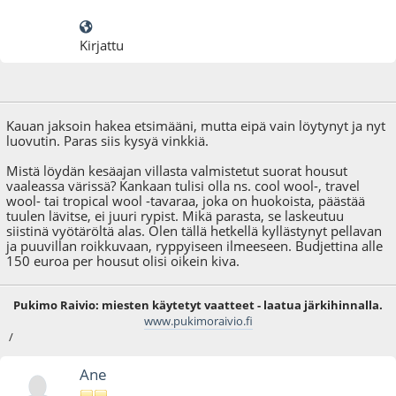
Kirjattu
28.06.15 - klo:19:36
Kauan jaksoin hakea etsimääni, mutta eipä vain löytynyt ja nyt
luovutin. Paras siis kysyä vinkkiä.
Mistä löydän kesäajan villasta valmistetut suorat housut
vaaleassa värissä? Kankaan tulisi olla ns. cool wool-, travel
wool- tai tropical wool -tavaraa, joka on huokoista, päästää
tuulen lävitse, ei juuri rypist. Mikä parasta, se laskeutuu
siistinä vyötäröltä alas. Olen tällä hetkellä kyllästynyt pellavan
ja puuvillan roikkuvaan, ryppyiseen ilmeeseen. Budjettina alle
150 euroa per housut olisi oikein kiva.
Pukimo Raivio: miesten käytetyt vaatteet - laatua järkihinnalla.
www.pukimoraivio.fi
/
Ane