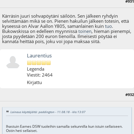
#931
12.08.18 - klo:17:46
Kärräsin juuri sohvapöytäni säilöön. Sen jälkeen ryhdyin
selvittämään mikä se on. Pienen hakuilun jälkeen totesin, että
kyseessä on Alvar Aallon Y805, samanlainen kuin
tuo
.
Bukowskissa on edelleen myynnissä
toinen
, hieman pienempi,
josta pyydetään 200 euron tienoilla. Ilmeisesti pöytää ei
kannata heittää pois, joku voi jopa maksaa siitä.
Laurentius
Legenda
Viestit: 2464
Kirjattu
#932
13.08.18 - klo:10:28
Viimeisin muokkaus
: 13.08.18 - klo:10:37 käyttäjältä Laurentius
Lainaus käyttäjältä: paddington - 11.08.18 - klo:13:07
Ihastuin Eames DSW tuoleihin samalla sekunnilla kun istuin sellaiseen.
Ostin heti sellaiset.