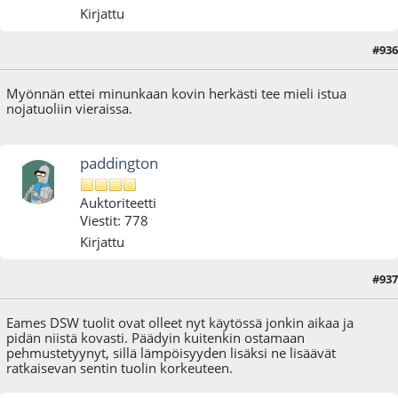
Kirjattu
#936
20.08.18 - klo:16:48
Myönnän ettei minunkaan kovin herkästi tee mieli istua
nojatuoliin vieraissa.
paddington
Auktoriteetti
Viestit: 778
Kirjattu
#937
31.08.18 - klo:22:50
Eames DSW tuolit ovat olleet nyt käytössä jonkin aikaa ja
pidän niistä kovasti. Päädyin kuitenkin ostamaan
pehmustetyynyt, sillä lämpöisyyden lisäksi ne lisäävät
ratkaisevan sentin tuolin korkeuteen.