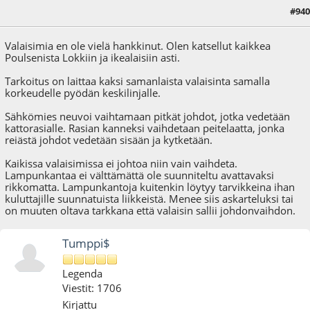
#940
02.09.18 - klo:00:43
Valaisimia en ole vielä hankkinut. Olen katsellut kaikkea
Poulsenista Lokkiin ja ikealaisiin asti.
Tarkoitus on laittaa kaksi samanlaista valaisinta samalla
korkeudelle pyödän keskilinjalle.
Sähkömies neuvoi vaihtamaan pitkät johdot, jotka vedetään
kattorasialle. Rasian kanneksi vaihdetaan peitelaatta, jonka
reiästä johdot vedetään sisään ja kytketään.
Kaikissa valaisimissa ei johtoa niin vain vaihdeta.
Lampunkantaa ei välttämättä ole suunniteltu avattavaksi
rikkomatta. Lampunkantoja kuitenkin löytyy tarvikkeina ihan
kuluttajille suunnatuista liikkeistä. Menee siis askarteluksi tai
on muuten oltava tarkkana että valaisin sallii johdonvaihdon.
Tumppi$
Legenda
Viestit: 1706
Kirjattu