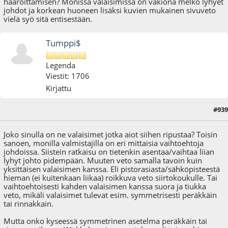
haaroittamisen? Monissa valaisimissa on vakiona melko lyhyet
johdot ja korkean huoneen lisäksi kuvien mukainen sivuveto
vielä syö sitä entisestään.
Tumppi$
Legenda
Viestit: 1706
Kirjattu
#939
31.08.18 - klo:23:57
Viimeisin muokkaus
: 01.09.18 - klo:00:19 käyttäjältä Tumppi$
Joko sinulla on ne valaisimet jotka aiot siihen ripustaa? Toisin
sanoen, monilla valmistajilla on eri mittaisia vaihtoehtoja
johdoissa. Siistein ratkaisu on tietenkin asentaa/vaihtaa liian
lyhyt johto pidempään. Muuten veto samalla tavoin kuin
yksittäisen valaisimen kanssa. Eli pistorasiasta/sähköpisteestä
hieman (ei kuitenkaan liikaa) roikkuva veto siirtokoukulle. Tai
vaihtoehtoisesti kahden valaisimen kanssa suora ja tiukka
veto, mikäli valaisimet tulevat esim. symmetrisesti peräkkäin
tai rinnakkain.
Mutta onko kyseessä symmetrinen asetelma peräkkäin tai