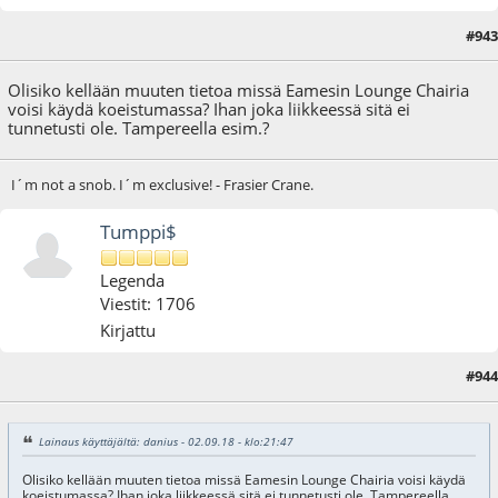
#943
02.09.18 - klo:21:47
Olisiko kellään muuten tietoa missä Eamesin Lounge Chairia
voisi käydä koeistumassa? Ihan joka liikkeessä sitä ei
tunnetusti ole. Tampereella esim.?
I´m not a snob. I´m exclusive! - Frasier Crane.
Tumppi$
Legenda
Viestit: 1706
Kirjattu
#944
02.09.18 - klo:23:07
Lainaus käyttäjältä: danius - 02.09.18 - klo:21:47
Olisiko kellään muuten tietoa missä Eamesin Lounge Chairia voisi käydä
koeistumassa? Ihan joka liikkeessä sitä ei tunnetusti ole. Tampereella