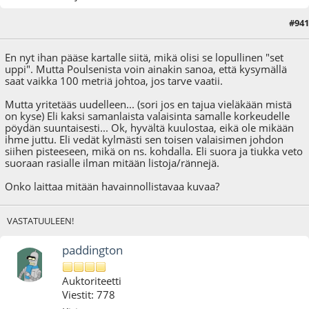
#941
02.09.18 - klo:01:06
En nyt ihan pääse kartalle siitä, mikä olisi se lopullinen "set
uppi". Mutta Poulsenista voin ainakin sanoa, että kysymällä
saat vaikka 100 metriä johtoa, jos tarve vaatii.
Mutta yritetääs uudelleen... (sori jos en tajua vieläkään mistä
on kyse) Eli kaksi samanlaista valaisinta samalle korkeudelle
pöydän suuntaisesti... Ok, hyvältä kuulostaa, eikä ole mikään
ihme juttu. Eli vedät kylmästi sen toisen valaisimen johdon
siihen pisteeseen, mikä on ns. kohdalla. Eli suora ja tiukka veto
suoraan rasialle ilman mitään listoja/rännejä.
Onko laittaa mitään havainnollistavaa kuvaa?
VASTATUULEEN!
paddington
Auktoriteetti
Viestit: 778