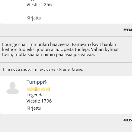
Viestit: 2256
Kirjattu
#934
13.08.18 - klo:22:34
Lounge chair minunkin haaveena. Eamesin dsw:t hankin
keittiön tuoleiksi joulun alla. Upeita tuoleja. Vähän kylmät
tosin, mutta saahan niihin päällisiä jos vaivaa.
I´m not a snob. I´m exclusive! - Frasier Crane.
Tumppi$
Legenda
Viestit: 1706
Kirjattu
#935
19.08.18 - klo:19:10
Viimeisin muokkaus
: 19.08.18 - klo:21:24 käyttäjältä Tumppi$