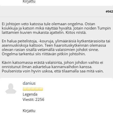
Kirjattu
#942
02.09.18 - klo:11:10
Ei johtojen veto katossa tule olemaan ongelma. Ostan
koukkuja ja katson mikä näyttää hyvältä. Jotain noiden Tumpin
laittamien kuvien mukaista ajattelin. Kiitos niistä.
En halua peitelistoja, -kouruja, ylimääräisiä kytkentärasioita tai
asennuskiskoja kattoon. Teen haaroituskytkennän olemassa
olevan rasian sisällä vetämällä valaisimien johdot sinne.
Ongelma tarkentui siis riittävän pitkiin johtoihin.
Kävin katsomassa erästä valaisinta, johon johdon vaihto ei
onnistunut ilman askartelua kannanvaihdon kanssa.
Poulsenista voin hyvin uskoa, että tilaamalla saa mitä vain.
danius
Legenda
Viestit: 2256
Kirjattu