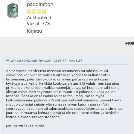
paddington
Auktoriteetti
Viestit: 778
Kirjattu
#938
31.08.18 - klo:22:59
Lainaus käyttäjältä: Tumppi$ - 05.09.17 - klo:13:24
Aniharvassa jos yleensä missään asunnossa tai talossa kaikki
valaisinpaikat ovat tismalleen oikeassa kohdassa kulloiseenkin
tarpeeseen, joten siirtokoukku on aivan peruskauraa ja täysin
hyväksyttävä keino. Pelkkää koukkua siirtämällä valaisimen saa aina
prikuulleen kohdilleen, vaikka huonejärjestys, tai huoneen- tahi siellä
olevan valaisimen käyttötarkoitus muuttuisi jatkossa kuinka paljon
tahansa. Tanska on tässäkin asiassa mallimaa, missä myös
kattovalaisimien pistorasiat/sähköpisteet ovat seinässä. (pienet hyvin
siistit pistorasiat seinän yläreunassa, aivan katon rajassa) Näin
seuraavatkin asunnon tai talon asukkaat saavat laitettua valaisimensa
juuri haluamaansa kohtaan, eivätkä ole orjallisesti sidottuja keskellä
kattoa olevaan sähköpisteeseen.
pari selventävää kuvaa: