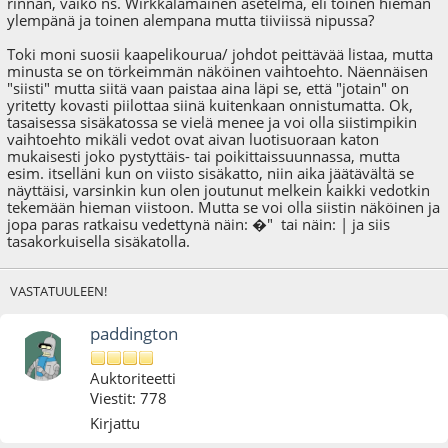
rinnan, vaiko ns. Wirkkalamainen asetelma, eli toinen hieman
ylempänä ja toinen alempana mutta tiiviissä nipussa?
Toki moni suosii kaapelikourua/ johdot peittävää listaa, mutta
minusta se on törkeimmän näköinen vaihtoehto. Näennäisen
"siisti" mutta siitä vaan paistaa aina läpi se, että "jotain" on
yritetty kovasti piilottaa siinä kuitenkaan onnistumatta. Ok,
tasaisessa sisäkatossa se vielä menee ja voi olla siistimpikin
vaihtoehto mikäli vedot ovat aivan luotisuoraan katon
mukaisesti joko pystyttäis- tai poikittaissuunnassa, mutta
esim. itselläni kun on viisto sisäkatto, niin aika jäätävältä se
näyttäisi, varsinkin kun olen joutunut melkein kaikki vedotkin
tekemään hieman viistoon. Mutta se voi olla siistin näköinen ja
jopa paras ratkaisu vedettynä näin: �" tai näin: | ja siis
tasakorkuisella sisäkatolla.
VASTATUULEEN!
paddington
Auktoriteetti
Viestit: 778
Kirjattu