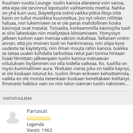
Kuutisen vuotta Lounge- tuolin kanssa eläneenä voin sanoa,
että eipä ole tarvinnut lepotuolin vaihtamista miettiä. Nahka
on yhä kuin uusi, (käytettynä ostin) vaikka pitkiä iltoja siitä
käsin on tullut musiikkia kuunneltua. Jos nyt oikein nillittää
haluaa, niin lukemiseen se ei ole paras mahdollinen koska
käsinojat ovat matalat. Toisaalta, korkeammilla käsinojilla tuoli
ei olisi läheskään niin miellyttävä löhöämiseen. Yömyssyn
jälkeen tuohon vaan meinaa väkisin nukahtaa. Sellaisen vinkin
annan, että jos moinen tuoli on hankinnassa, niin olipa kyse
uudesta tai käytetystä, niin ilman muuta rahin kanssa. (vaikka
se taitaa uuden kohdalla tarkoittaa reilut pari tonnia hintaan
lisää) Nimittäin jälkeenpäin tuolin kanssa mätsäävän
viilutuksen löytäminen voi olla todella vaikeaa. Ko. tuolilla on
myös kummallinen aura. Yksikään vieras joka on täällä käynyt,
ei ole koskaan istunut ko. tuoliin ilman erikseen kehoittamista,
vaikka en ole moista tietenkään koskaan keneltäkään kieltänyt.
Ilmeisesti habitus vain on niin talon isännän tuolin näköinen...
VASTATUULEEN!
Partasuti
Legenda
Viestit: 1963