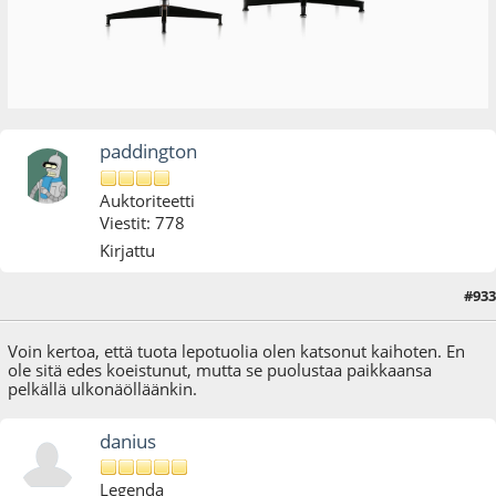
paddington
Auktoriteetti
Viestit: 778
Kirjattu
#933
13.08.18 - klo:14:17
Voin kertoa, että tuota lepotuolia olen katsonut kaihoten. En
ole sitä edes koeistunut, mutta se puolustaa paikkaansa
pelkällä ulkonäölläänkin.
danius
Legenda