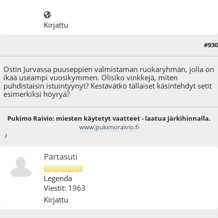
Kirjattu
#930
12.08.18 - klo:13:30
Ostin Jurvassa puuseppien valmistaman ruokaryhmän, jolla on
ikää useampi vuosikymmen. Olisiko vinkkejä, miten
puhdistaisin istuintyynyt? Kestävätkö tällaiset käsintehdyt setit
esimerkiksi höyryä?
Pukimo Raivio: miesten käytetyt vaatteet - laatua järkihinnalla.
www.pukimoraivio.fi
/
Partasuti
Legenda
Viestit: 1963
Kirjattu