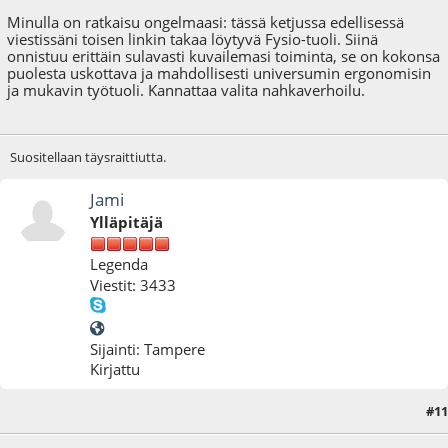
Minulla on ratkaisu ongelmaasi: tässä ketjussa edellisessä
viestissäni toisen linkin takaa löytyvä Fysio-tuoli. Siinä
onnistuu erittäin sulavasti kuvailemasi toiminta, se on kokonsa
puolesta uskottava ja mahdollisesti universumin ergonomisin
ja mukavin työtuoli. Kannattaa valita nahkaverhoilu.
Suositellaan täysraittiutta.
Jami
Ylläpitäjä
Legenda
Viestit: 3433
Sijainti: Tampere
Kirjattu
#11
04.12.09 - klo:19:14