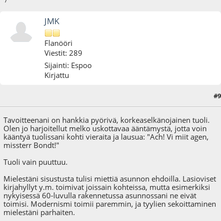
/
JMK
Flanööri
Viestit: 289
Sijainti: Espoo
Kirjattu
#9
04.12.09 - klo:17:42
Tavoitteenani on hankkia pyörivä, korkeaselkänojainen tuoli.
Olen jo harjoitellut melko uskottavaa ääntämystä, jotta voin
kääntyä tuolissani kohti vieraita ja lausua: "Ach! Vi miit agen,
missterr Bondt!"
Tuoli vain puuttuu.
Mielestäni sisustusta tulisi miettiä asunnon ehdoilla. Lasioviset
kirjahyllyt y.m. toimivat joissain kohteissa, mutta esimerkiksi
nykyisessä 60-luvulla rakennetussa asunnossani ne eivät
toimisi. Modernismi toimii paremmin, ja tyylien sekoittaminen
mielestäni parhaiten.