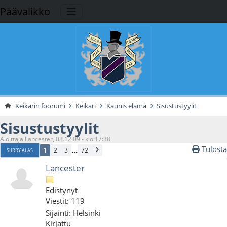
Päävalikko
Keikarin foorumi
Keikari
Kaunis elämä
Sisustustyylit
Sisustustyylit
Aloittaja Lancester, 03.12.09 - klo:17:38
Tulosta
...
1
2
3
72
SIIRRY ALAS
Lancester
Edistynyt
Viestit: 119
Sijainti: Helsinki
Kirjattu