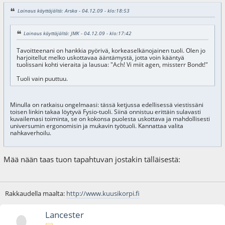
Lainaus käyttäjältä: Arska - 04.12.09 - klo:18:53
Lainaus käyttäjältä: JMK - 04.12.09 - klo:17:42
Tavoitteenani on hankkia pyörivä, korkeaselkänojainen tuoli. Olen jo
harjoitellut melko uskottavaa ääntämystä, jotta voin kääntyä
tuolissani kohti vieraita ja lausua: "Ach! Vi miit agen, missterr Bondt!"
Tuoli vain puuttuu.
Minulla on ratkaisu ongelmaasi: tässä ketjussa edellisessä viestissäni
toisen linkin takaa löytyvä Fysio-tuoli. Siinä onnistuu erittäin sulavasti
kuvailemasi toiminta, se on kokonsa puolesta uskottava ja mahdollisesti
universumin ergonomisin ja mukavin työtuoli. Kannattaa valita
nahkaverhoilu.
Mää nään taas tuon tapahtuvan jostakin tälläisestä:
Rakkaudella maalta:
http://www.kuusikorpi.fi
Lancester