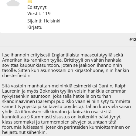
Edistynyt
Viestit: 119
Sijainti: Helsinki
Kirjattu
#12
07.12.09 - klo:18:34
Itse ihannoin erityisesti Englantilaista maaseututyyliä sekä
Amerikan itä-rannikon tyyliä. Brittityyli on vähän hankala
sovittaa kaupunkiasuntoon, joten se jääköön ihannoinnin
tasolle. Sitten kun asunnossani on kirjastohuone, niin hankin
chesterfieldin!
Sitä vastoin manhattan-meininkiä esimerkiksi Gantin, Ralph
Laurenin ja myös Boknäsin tyyliin voisin hankkia enemmän
nykyiseenkin asuntoon, joka tällä hetkellä on turhan
skandinaavinen (parempi puolisko vaan ei niin syty tummista
samettityynyistä ja kiiltävistä pöydistä). Tähän kun vielä saisin
yhdistää itämaisen silkkimaton ja koirakin osaisi sitä
kunnioittaa :) Kummasti sisustus on kuitenkin päivittynyt
klassisemmaksi ja tummempien sävyjen suuntaan tätä
foorumia lukiessani, jotenkin perinteiden kunnioittaminen on
heijastunut siihenkin.