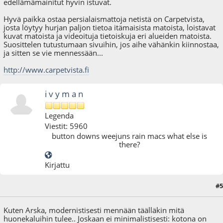
edellämämainitut hyvin istuvat.
Hyvä paikka ostaa persialaismattoja netistä on Carpetvista,
josta löytyy hurjan paljon tietoa itämaisista matoista, loistavat
kuvat matoista ja videoituja tietoiskuja eri alueiden matoista.
Suosittelen tutustumaan sivuihin, jos aihe vähänkin kiinnostaa,
ja sitten se vie mennessään...
http://www.carpetvista.fi
i v y m a n
Legenda
Viestit: 5960
button downs weejuns rain macs what else is
there?
Kirjattu
#5
03.12.09 - klo:21:09
Kuten Arska, modernistisesti mennään täälläkin mitä
huonekaluihin tulee.. Joskaan ei minimalistisesti: kotona on