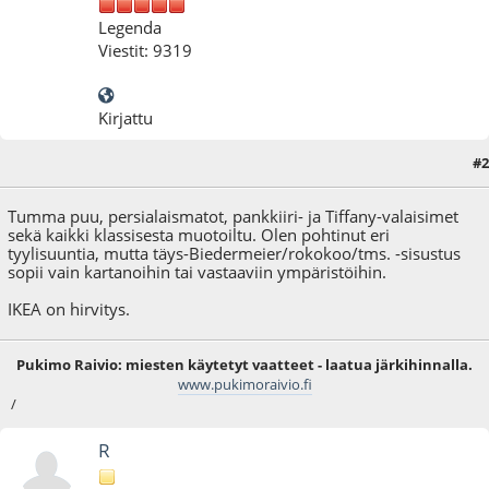
Legenda
Viestit: 9319
Kirjattu
#2
03.12.09 - klo:20:01
Tumma puu, persialaismatot, pankkiiri- ja Tiffany-valaisimet
sekä kaikki klassisesta muotoiltu. Olen pohtinut eri
tyylisuuntia, mutta täys-Biedermeier/rokokoo/tms. -sisustus
sopii vain kartanoihin tai vastaaviin ympäristöihin.
IKEA on hirvitys.
Pukimo Raivio: miesten käytetyt vaatteet - laatua järkihinnalla.
www.pukimoraivio.fi
/
R