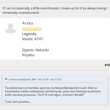
If I am occasionally a little overdressed, I make up for it by always being i
mmensely overeducated.
Arska
Legenda
Viestit: 4741
Sijainti: Helsinki
Kirjattu
#10
04.12.09 - klo:18:53
Lainaus käyttäjältä: JMK - 04.12.09 - klo:17:42
Tavoitteenani on hankkia pyörivä, korkeaselkänojainen tuoli. Olen jo
harjoitellut melko uskottavaa ääntämystä, jotta voin kääntyä tuolissani
kohti vieraita ja lausua: "Ach! Vi miit agen, missterr Bondt!"
Tuoli vain puuttuu.