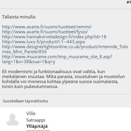
#1
03.12.09 - klo:18:03
Viimeisin muokkaus
: 04.12.09 - klo:14:28 käyttäjältä Arska
Tällaista minulla:
http://www.avarte.fi/suomi/tuotteet/remmi/
http://www.avarte.fi/suomi/tuotteet/fysio/
http://www.hannakorveladesign.fi/index.php?id=18
http://www.luxo.fi/product/l-1--443.aspx
http://www.designerlightsonline.co.uk/product/Artemide_Tolo
meo_Mini_Parete/856
http://www.muurame.com/tmp_muurame_site_8.asp?
lang=1&s=38&sua=1&q=y
Eli modernismi ja funktionaalisuus ovat valttia, kun
meikäläinen sisustaa. Mikä parasta, sisustuksen ja muotoilun
kohdalla voi monessa kohtaa ylpeänä suosia suomalaista,
toisin kuin pukeutumisessa.
Suositellaan täysraittiutta.
Ville
Satraappi
Ylläpitäjä