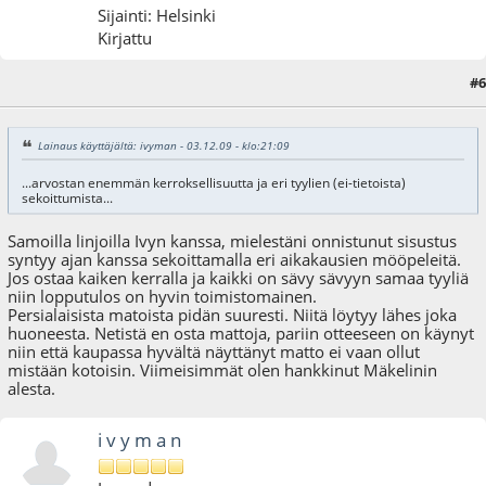
Sijainti: Helsinki
Kirjattu
#6
03.12.09 - klo:21:34
Lainaus käyttäjältä: ivyman - 03.12.09 - klo:21:09
...arvostan enemmän kerroksellisuutta ja eri tyylien (ei-tietoista)
sekoittumista...
Samoilla linjoilla Ivyn kanssa, mielestäni onnistunut sisustus
syntyy ajan kanssa sekoittamalla eri aikakausien mööpeleitä.
Jos ostaa kaiken kerralla ja kaikki on sävy sävyyn samaa tyyliä
niin lopputulos on hyvin toimistomainen.
Persialaisista matoista pidän suuresti. Niitä löytyy lähes joka
huoneesta. Netistä en osta mattoja, pariin otteeseen on käynyt
niin että kaupassa hyvältä näyttänyt matto ei vaan ollut
mistään kotoisin. Viimeisimmät olen hankkinut Mäkelinin
alesta.
i v y m a n