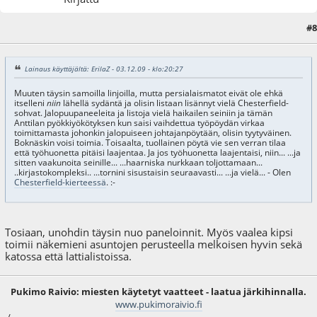
#8
03.12.09 - klo:23:09
Lainaus käyttäjältä: ErilaZ - 03.12.09 - klo:20:27
Muuten täysin samoilla linjoilla, mutta persialaismatot eivät ole ehkä
itselleni
niin
lähellä sydäntä ja olisin listaan lisännyt vielä Chesterfield-
sohvat. Jalopuupaneeleita ja listoja vielä haikailen seiniin ja tämän
Anttilan pyökkiyökötyksen kun saisi vaihdettua työpöydän virkaa
toimittamasta johonkin jalopuiseen johtajanpöytään, olisin tyytyväinen.
Boknäskin voisi toimia. Toisaalta, tuollainen pöytä vie sen verran tilaa
että työhuonetta pitäisi laajentaa. Ja jos työhuonetta laajentaisi, niin... ...ja
sitten vaakunoita seinille... ...haarniska nurkkaan toljottamaan...
..kirjastokompleksi.. ...tornini sisustaisin seuraavasti... ...ja vielä... - Olen
Chesterfield-kierteessä
. :-
Tosiaan, unohdin täysin nuo paneloinnit. Myös vaalea kipsi
toimii näkemieni asuntojen perusteella melkoisen hyvin sekä
katossa että lattialistoissa.
Pukimo Raivio: miesten käytetyt vaatteet - laatua järkihinnalla.
www.pukimoraivio.fi