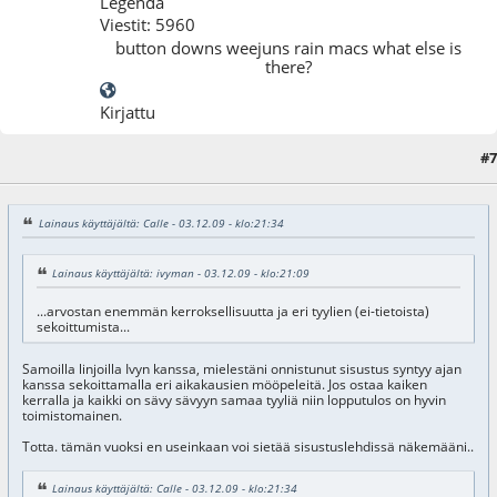
Legenda
Viestit: 5960
button downs weejuns rain macs what else is
there?
Kirjattu
#7
03.12.09 - klo:21:41
Lainaus käyttäjältä: Calle - 03.12.09 - klo:21:34
Lainaus käyttäjältä: ivyman - 03.12.09 - klo:21:09
...arvostan enemmän kerroksellisuutta ja eri tyylien (ei-tietoista)
sekoittumista...
Samoilla linjoilla Ivyn kanssa, mielestäni onnistunut sisustus syntyy ajan
kanssa sekoittamalla eri aikakausien mööpeleitä. Jos ostaa kaiken
kerralla ja kaikki on sävy sävyyn samaa tyyliä niin lopputulos on hyvin
toimistomainen.
Totta. tämän vuoksi en useinkaan voi sietää sisustuslehdissä näkemääni..
Lainaus käyttäjältä: Calle - 03.12.09 - klo:21:34