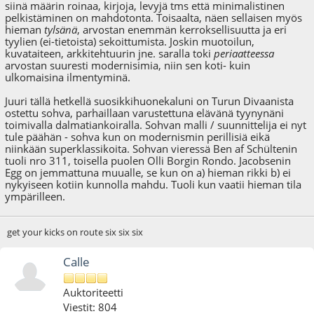
siinä määrin roinaa, kirjoja, levyjä tms että minimalistinen
pelkistäminen on mahdotonta. Toisaalta, näen sellaisen myös
hieman
tylsänä
, arvostan enemmän kerroksellisuutta ja eri
tyylien (ei-tietoista) sekoittumista. Joskin muotoilun,
kuvataiteen, arkkitehtuurin jne. saralla toki
periaatteessa
arvostan suuresti modernisimia, niin sen koti- kuin
ulkomaisina ilmentyminä.
Juuri tällä hetkellä suosikkihuonekaluni on Turun Divaanista
ostettu sohva, parhaillaan varustettuna elävänä tyynynäni
toimivalla dalmatiankoiralla. Sohvan malli / suunnittelija ei nyt
tule päähän - sohva kun on modernismin perillisiä eikä
niinkään superklassikoita. Sohvan vieressä Ben af Schültenin
tuoli nro 311, toisella puolen Olli Borgin Rondo. Jacobsenin
Egg on jemmattuna muualle, se kun on a) hieman rikki b) ei
nykyiseen kotiin kunnolla mahdu. Tuoli kun vaatii hieman tila
ympärilleen.
get your kicks on route six six six
Calle
Auktoriteetti
Viestit: 804