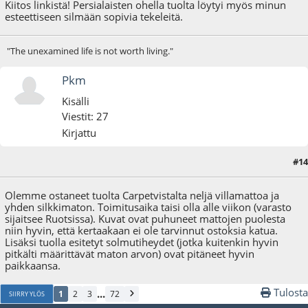
Kiitos linkistä! Persialaisten ohella tuolta löytyi myös minun
esteettiseen silmään sopivia tekeleitä.
"The unexamined life is not worth living."
Pkm
Kisälli
Viestit: 27
Kirjattu
#14
07.12.09 - klo:18:56
Viimeisin muokkaus
: 07.12.09 - klo:19:00 käyttäjältä Pkm
Olemme ostaneet tuolta Carpetvistalta neljä villamattoa ja
yhden silkkimaton. Toimitusaika taisi olla alle viikon (varasto
sijaitsee Ruotsissa). Kuvat ovat puhuneet mattojen puolesta
niin hyvin, että kertaakaan ei ole tarvinnut ostoksia katua.
Lisäksi tuolla esitetyt solmutiheydet (jotka kuitenkin hyvin
pitkälti määrittävät maton arvon) ovat pitäneet hyvin
paikkaansa.
Tulosta
...
1
2
3
72
SIIRRY YLÖS