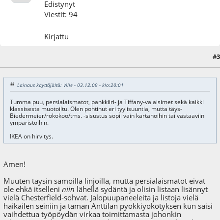
Edistynyt
Viestit: 94
Kirjattu
#3
03.12.09 - klo:20:27
Lainaus käyttäjältä: Ville - 03.12.09 - klo:20:01
Tumma puu, persialaismatot, pankkiiri- ja Tiffany-valaisimet sekä kaikki
klassisesta muotoiltu. Olen pohtinut eri tyylisuuntia, mutta täys-
Biedermeier/rokokoo/tms. -sisustus sopii vain kartanoihin tai vastaaviin
ympäristöihin.
IKEA on hirvitys.
Amen!
Muuten täysin samoilla linjoilla, mutta persialaismatot eivät
ole ehkä itselleni
niin
lähellä sydäntä ja olisin listaan lisännyt
vielä Chesterfield-sohvat. Jalopuupaneeleita ja listoja vielä
haikailen seiniin ja tämän Anttilan pyökkiyökötyksen kun saisi
vaihdettua työpöydän virkaa toimittamasta johonkin