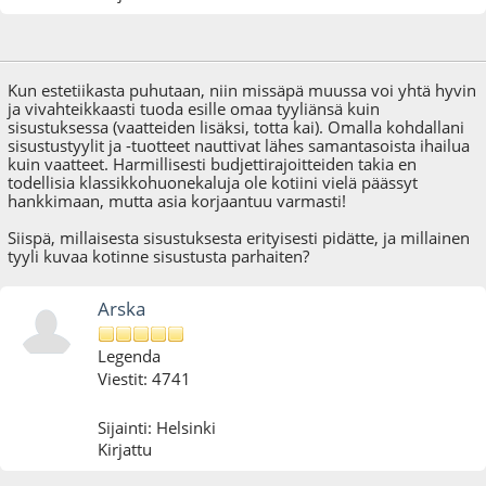
03.12.09 - klo:17:38
Kun estetiikasta puhutaan, niin missäpä muussa voi yhtä hyvin
ja vivahteikkaasti tuoda esille omaa tyyliänsä kuin
sisustuksessa (vaatteiden lisäksi, totta kai). Omalla kohdallani
sisustustyylit ja -tuotteet nauttivat lähes samantasoista ihailua
kuin vaatteet. Harmillisesti budjettirajoitteiden takia en
todellisia klassikkohuonekaluja ole kotiini vielä päässyt
hankkimaan, mutta asia korjaantuu varmasti!
Siispä, millaisesta sisustuksesta erityisesti pidätte, ja millainen
tyyli kuvaa kotinne sisustusta parhaiten?
Arska
Legenda
Viestit: 4741
Sijainti: Helsinki
Kirjattu