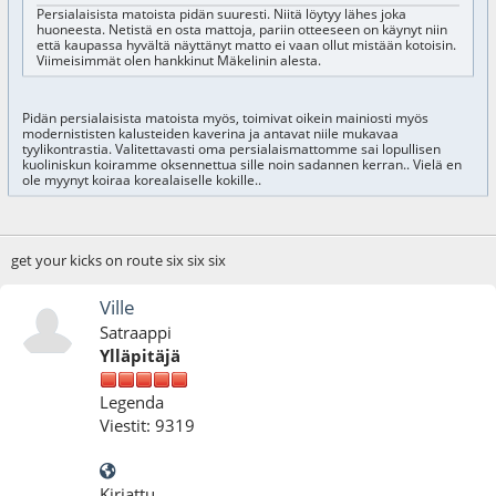
Persialaisista matoista pidän suuresti. Niitä löytyy lähes joka
huoneesta. Netistä en osta mattoja, pariin otteeseen on käynyt niin
että kaupassa hyvältä näyttänyt matto ei vaan ollut mistään kotoisin.
Viimeisimmät olen hankkinut Mäkelinin alesta.
Pidän persialaisista matoista myös, toimivat oikein mainiosti myös
modernististen kalusteiden kaverina ja antavat niile mukavaa
tyylikontrastia. Valitettavasti oma persialaismattomme sai lopullisen
kuoliniskun koiramme oksennettua sille noin sadannen kerran.. Vielä en
ole myynyt koiraa korealaiselle kokille..
get your kicks on route six six six
Ville
Satraappi
Ylläpitäjä
Legenda
Viestit: 9319
Kirjattu