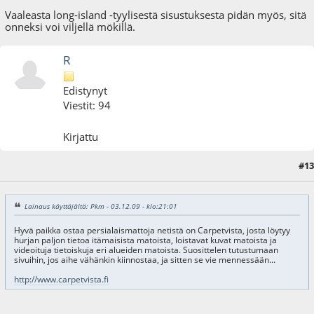
Vaaleasta long-island -tyylisestä sisustuksesta pidän myös, sitä
onneksi voi viljellä mökillä.
R
Edistynyt
Viestit: 94
Kirjattu
#13
07.12.09 - klo:18:39
Lainaus käyttäjältä: Pkm - 03.12.09 - klo:21:01
Hyvä paikka ostaa persialaismattoja netistä on Carpetvista, josta löytyy
hurjan paljon tietoa itämaisista matoista, loistavat kuvat matoista ja
videoituja tietoiskuja eri alueiden matoista. Suosittelen tutustumaan
sivuihin, jos aihe vähänkin kiinnostaa, ja sitten se vie mennessään...
http://www.carpetvista.fi