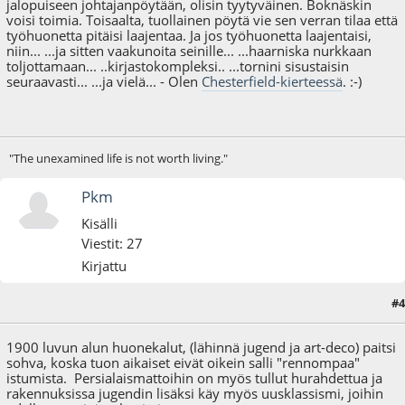
jalopuiseen johtajanpöytään, olisin tyytyväinen. Boknäskin
voisi toimia. Toisaalta, tuollainen pöytä vie sen verran tilaa että
työhuonetta pitäisi laajentaa. Ja jos työhuonetta laajentaisi,
niin... ...ja sitten vaakunoita seinille... ...haarniska nurkkaan
toljottamaan... ..kirjastokompleksi.. ...tornini sisustaisin
seuraavasti... ...ja vielä... - Olen
Chesterfield-kierteessä
. :-)
"The unexamined life is not worth living."
Pkm
Kisälli
Viestit: 27
Kirjattu
#4
03.12.09 - klo:21:01
Viimeisin muokkaus
: 03.12.09 - klo:21:08 käyttäjältä Pkm
1900 luvun alun huonekalut, (lähinnä jugend ja art-deco) paitsi
sohva, koska tuon aikaiset eivät oikein salli "rennompaa"
istumista. Persialaismattoihin on myös tullut hurahdettua ja
rakennuksissa jugendin lisäksi käy myös uusklassismi, joihin