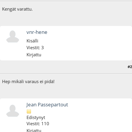
Kengät varattu.
vnr-hene
Kisälli
Viestit: 3
Kirjattu
#2
13.09.14 - klo:21:06
Hep mikäli varaus ei pidä!
Jean Passepartout
Edistynyt
Viestit: 110
Kirjattu