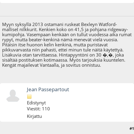
13.09.14 - klo:16:34
Viimeisin muokkaus
: 13.09.14 - klo:22:31 käyttäjältä Jean
Passepartout
Myyn syksyllä 2013 ostamani ruskeat Bexleyn Watford-
malliset nilkkurit. Kenkien koko on 41,5 ja pohjana ridgeway-
kumipohja. Vasempaan kenkään on tullut vuodessa aika rumat
rypyt, mutta beater-kenkinä nämä menevät vielä vuosia.
Pitäisin itse huonon kelin kenkinä, mutta puristavat
pikkuvarvasta niin pahasti, ettei minun tule näitä käytettyä.
Lisäkuvia otan tarvittaessa. Hintapyyntöni on 30 �,�, joka
sisältää postituksen kotimaassa. Myös tarjouksia kuuntelen.
Kengät majailevat Vantaalla, ja sovitus onnistuu.
Jean Passepartout
Edistynyt
Viestit: 110
Kirjattu
#1
13.09.14 - klo:18:15