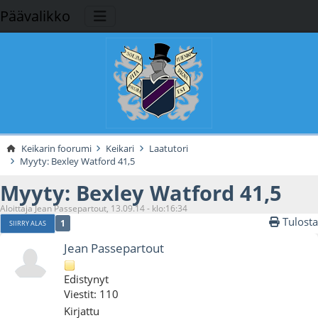
Päävalikko
Keikarin foorumi
Keikari
Laatutori
Myyty: Bexley Watford 41,5
Myyty: Bexley Watford 41,5
Aloittaja Jean Passepartout, 13.09.14 - klo:16:34
Tulosta
1
SIIRRY ALAS
Jean Passepartout
Edistynyt
Viestit: 110
Kirjattu