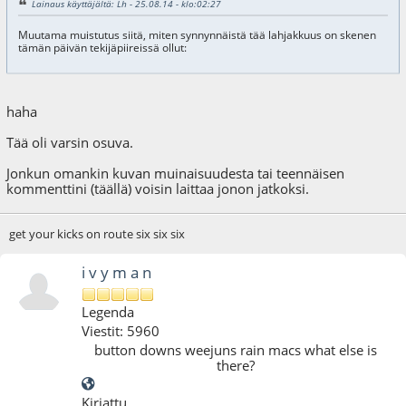
Lainaus käyttäjältä: Lh - 25.08.14 - klo:02:27
Muutama muistutus siitä, miten synnynnäistä tää lahjakkuus on skenen
tämän päivän tekijäpiireissä ollut:
haha
Tää oli varsin osuva.
Jonkun omankin kuvan muinaisuudesta tai teennäisen
kommenttini (täällä) voisin laittaa jonon jatkoksi.
get your kicks on route six six six
i v y m a n
Legenda
Viestit: 5960
button downs weejuns rain macs what else is
there?
Kirjattu