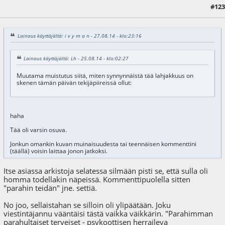
#123
28.08.14 - klo:21:17
Lainaus käyttäjältä: i v y m a n - 27.08.14 - klo:23:16
Lainaus käyttäjältä: Lh - 25.08.14 - klo:02:27
Muutama muistutus siitä, miten synnynnäistä tää lahjakkuus on
skenen tämän päivän tekijäpiireissä ollut:
haha
Tää oli varsin osuva.
Jonkun omankin kuvan muinaisuudesta tai teennäisen kommenttini
(täällä) voisin laittaa jonon jatkoksi.
Itse asiassa arkistoja selatessa silmään pisti se, että sulla oli
homma todellakin näpeissä. Kommenttipuolella sitten
"parahin teidän" jne. settiä.
No joo, sellaistahan se silloin oli ylipäätään. Joku
viestintäjannu vääntäisi tästä vaikka väikkärin. "Parahimman
parahultaiset terveiset - psykoottisen herraileva