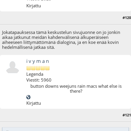
Kirjattu
#120
26.08.14 - klo:00:33
Jokatapauksessa tämä keskustelun sivujuonne on jo jonkin
aikaa jatkunut meidän kahdenvälisenä alkuperäiseen
aiheeseen liittymättömänä dialogina, ja en koe enää kovin
hedelmällisenä jatkaa sitä.
i v y m a n
Legenda
Viestit: 5960
button downs weejuns rain macs what else is
there?
Kirjattu
#121
27.08.14 - klo:23:16