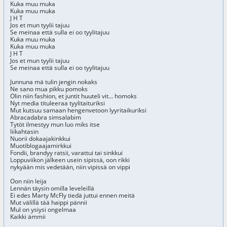
Kuka muu muka
Kuka muu muka
J H T
Jos et mun tyylii tajuu
Se meinaa että sulla ei oo tyylitajuu
Kuka muu muka
Kuka muu muka
J H T
Jos et mun tyylii tajuu
Se meinaa että sulla ei oo tyylitajuu
Junnuna mä tulin jengin nokaks
Ne sano mua pikku pomoks
Olin niin fashion, et juntit huuteli vit... homoks
Nyt media tituleeraa tyylitaituriksi
Mut kutsuu samaan hengenvetoon lyyritaikuriksi
Abracadabra simsalabim
Tytöt ilmestyy mun luo miks itse
liikahtasin
Nuorii dokaajakinkkui
Muotiblogaajamirkkui
Fondii, brandyy ratsii, varattui tai sinkkui
Loppuviikon jälkeen usein sipissä, oon rikki
nykyään mis vedetään, niin vipissä on vippi
Oon niin leija
Lennän täysin omilla leveleillä
Ei edes Marty McFly tiedä juttui ennen meitä
Mut välillä tää haippi pännii
Mul on ysiysi ongelmaa
Kaikki ämmii