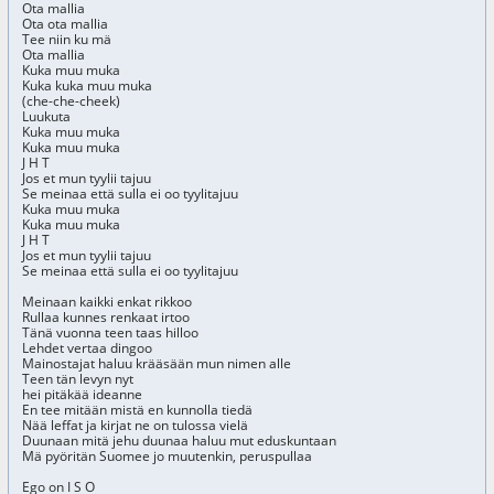
Ota mallia
Ota ota mallia
Tee niin ku mä
Ota mallia
Kuka muu muka
Kuka kuka muu muka
(che-che-cheek)
Luukuta
Kuka muu muka
Kuka muu muka
J H T
Jos et mun tyylii tajuu
Se meinaa että sulla ei oo tyylitajuu
Kuka muu muka
Kuka muu muka
J H T
Jos et mun tyylii tajuu
Se meinaa että sulla ei oo tyylitajuu
Meinaan kaikki enkat rikkoo
Rullaa kunnes renkaat irtoo
Tänä vuonna teen taas hilloo
Lehdet vertaa dingoo
Mainostajat haluu krääsään mun nimen alle
Teen tän levyn nyt
hei pitäkää ideanne
En tee mitään mistä en kunnolla tiedä
Nää leffat ja kirjat ne on tulossa vielä
Duunaan mitä jehu duunaa haluu mut eduskuntaan
Mä pyöritän Suomee jo muutenkin, peruspullaa
Ego on I S O