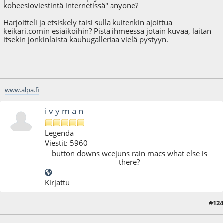
koheesioviestintä internetissä" anyone?
Harjoitteli ja etsiskely taisi sulla kuitenkin ajoittua
keikari.comin esiaikoihin? Pistä ihmeessä jotain kuvaa, laitan
itsekin jonkinlaista kauhugalleriaa vielä pystyyn.
www.alpa.fi
i v y m a n
Legenda
Viestit: 5960
button downs weejuns rain macs what else is
there?
Kirjattu
#124
17.09.14 - klo:12:51