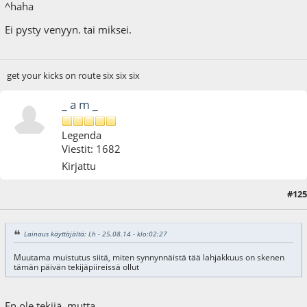
^haha
Ei pysty venyyn. tai miksei.
get your kicks on route six six six
_ a m _
Legenda
Viestit: 1682
Kirjattu
#125
23.03.15 - klo:19:43
Lainaus käyttäjältä: Lh - 25.08.14 - klo:02:27
Muutama muistutus siitä, miten synnynnäistä tää lahjakkuus on skenen
tämän päivän tekijäpiireissä ollut
En ole tekijä, mutta...