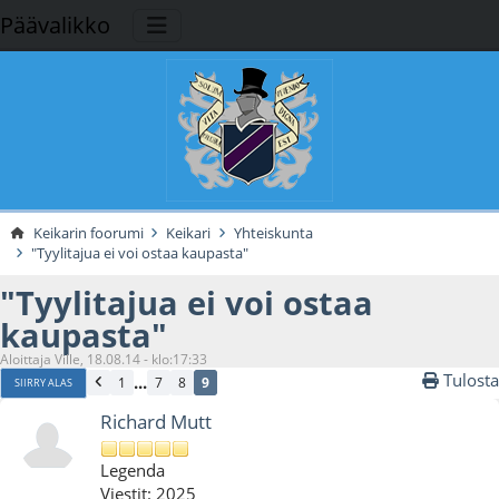
Päävalikko
Keikarin foorumi
Keikari
Yhteiskunta
"Tyylitajua ei voi ostaa kaupasta"
"Tyylitajua ei voi ostaa
kaupasta"
Aloittaja Ville, 18.08.14 - klo:17:33
Tulosta
...
1
7
8
9
SIIRRY ALAS
Richard Mutt
Legenda
Viestit: 2025