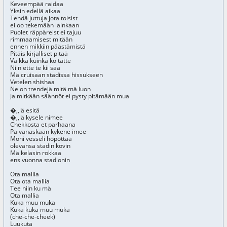
Keveempää raidaa
Yksin edellä aikaa
Tehdä juttuja jota toisist
ei oo tekemään lainkaan
Puolet räppäreist ei tajuu
rimmaamisest mitään
ennen mikkiin päästämistä
Pitäis kirjalliset pitää
Vaikka kuinka koitatte
Niin ette te kii saa
Mä cruisaan stadissa hissukseen
Vetelen shishaa
Ne on trendejä mitä mä luon
Ja mitkään säännöt ei pysty pitämään mua
�,,lä esitä
�,,lä kysele nimee
Chekkosta et parhaana
Päivänäskään kykene imee
Moni vesseli höpöttää
olevansa stadin kovin
Mä kelasin rokkaa
ens vuonna stadionin
Ota mallia
Ota ota mallia
Tee niin ku mä
Ota mallia
Kuka muu muka
Kuka kuka muu muka
(che-che-cheek)
Luukuta