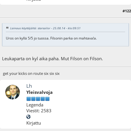
#122
27.08.14 - klo:23:17
Lainaus käyttäjältä: starsailor - 25.08.14 - klo:09:51
Uros on kyllä 5/5 jo tuossa. Filsonin parka on mahtava!a.
Leukaparta on kyl aika paha. Mut Filson on Filson.
get your kicks on route six six six
Lh
Yleisvalvoja
Legenda
Viestit: 2583
Kirjattu