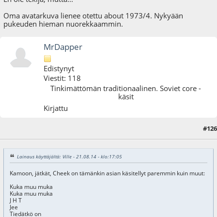
Oma avatarkuva lienee otettu about 1973/4. Nykyään
pukeuden hieman nuorekkaammin.
MrDapper
Edistynyt
Viestit: 118
Tinkimättömän traditionaalinen. Soviet core -
käsit
Kirjattu
#126
18.02.18 - klo:16:46
Lainaus käyttäjältä: Ville - 21.08.14 - klo:17:05
Kamoon, jätkät, Cheek on tämänkin asian käsitellyt paremmin kuin muut:
Kuka muu muka
Kuka muu muka
J H T
Jee
Tiedätkö on