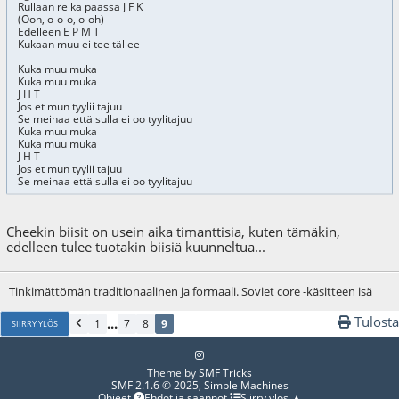
Rullaan reikä päässä J F K
(Ooh, o-o-o, o-oh)
Edelleen E P M T
Kukaan muu ei tee tällee
Kuka muu muka
Kuka muu muka
J H T
Jos et mun tyylii tajuu
Se meinaa että sulla ei oo tyylitajuu
Kuka muu muka
Kuka muu muka
J H T
Jos et mun tyylii tajuu
Se meinaa että sulla ei oo tyylitajuu
Cheekin biisit on usein aika timanttisia, kuten tämäkin,
edelleen tulee tuotakin biisiä kuunneltua...
Tinkimättömän traditionaalinen ja formaali. Soviet core -käsitteen isä
Tulosta
...
1
7
8
9
SIIRRY YLÖS
Theme by
SMF Tricks
SMF 2.1.6 © 2025
,
Simple Machines
Ohjeet
Ehdot ja säännöt
Siirry ylös ▲