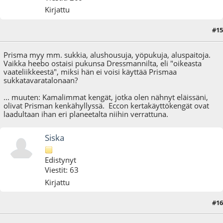
Kirjattu
#15
26.05.18 - klo:20:01
Prisma myy mm. sukkia, alushousuja, yöpukuja, aluspaitoja.
Vaikka heebo ostaisi pukunsa Dressmannilta, eli "oikeasta
vaateliikkeestä", miksi hän ei voisi käyttää Prismaa
sukkatavaratalonaan?
... muuten: Kamalimmat kengät, jotka olen nähnyt eläissäni,
olivat Prisman kenkähyllyssä. Eccon kertakäyttökengät ovat
laadultaan ihan eri planeetalta niihin verrattuna.
Siska
Edistynyt
Viestit: 63
Kirjattu
#16
28.05.18 - klo:21:52
Viimeisin muokkaus
: 28.05.18 - klo:21:54 käyttäjältä Siska