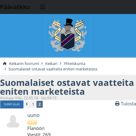
Päävalikko
Keikarin foorumi
Keikari
Yhteiskunta
Suomalaiset ostavat vaatteita eniten marketeista
Suomalaiset ostavat vaatteita
eniten marketeista
Aloittaja Ville, 22.05.18 - klo:09:13
Tulosta
1
2
SIIRRY ALAS
uuno
Flanööri
Viestit: 269