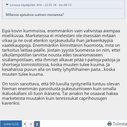
Lainaus käyttäjältä: Ville - 22.05.18 - klo:09:13
Millaisia ajatuksia uutinen nostattaa?
Eipä kovin kummoisia, enemmänkin vain vahvistaa aiempaa
mielikuvaa. Marketeissa ei mielestäni ole itsessään mitään
vikaa ja ne ovat etenkin syrjäseudulla ihan järkeenkäypiä
vaatekauppoja. Enemmänkin kiinnittäisin huomiota, mitä on
tarkoitus laittaa päälle. Jostain syystä Suomessa on niin, ettei
ulkolämpötilan tarvitse nousta edes tavanomaiseen
sisälämpötilaan, että ihmiset alkavat pitää t-paitoja paitoja ja
shortseja toimistotöissä, koska muuten tulee kuuma. Ja
kesähäissä puvun alla on tietty lyhythihainen paita...koska
muuten tulee kuuma.
On tosin sanottava, että 90-luvulla syntyneillä tuntuu olevan
hieman enemmän panostusta pukeutumiseen kuin omalla
ikäluokallani oli tuon ikäisenä. Tai ainakin he osaavat hakea
marketeista muutakin kuin tennissukat caprihousujen
kaveriksi.
Tulosta
1
2
SIIRRY YLÖS