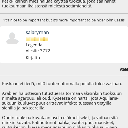
keski-ikäinen mies haluaa käyttää tuoksua, joka saa hänet
tuoksumaan ikäistensä mielestä setämieheltä.
"It's nice to be important but it's more important to be nice" John Cassis
salaryman
Legenda
Viestit: 3772
Kirjattu
#366
25.08.24 - klo:18:32
Koskaan ei tiedä, mitä tuntemattomalla polulla tulee vastaan.
Arabien hajusteisiin tutustuessa törmää väkisinkiin tuoksuun
nimeltä agarpuu, eli oud. Kyseessä on hartsi, jota Aquilaria-
sukuun kuuluvat puut erittävät infektoituessaan tietyillä
sienillä ja bakteereilla.
Oudin tuoksua kuvataan usein eläimelliseksi, ja voihan sitä
niinkin kuvata. Patinoitunut nahka, vanha puu, mausteet,
suitsuke ym. kuvaa myös agarpuun pihkan tuoksua. Hyvin