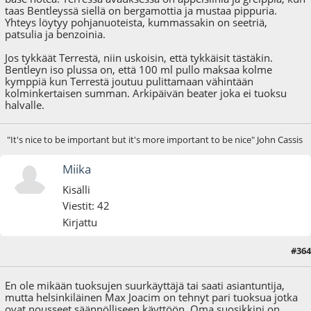
taas Bentleyssä siellä on bergamottia ja mustaa pippuria.
Yhteys löytyy pohjanuoteista, kummassakin on seetriä,
patsulia ja benzoinia.
Jos tykkäät Terrestä, niin uskoisin, että tykkäisit tästäkin.
Bentleyn iso plussa on, että 100 ml pullo maksaa kolme
kymppiä kun Terrestä joutuu pulittamaan vähintään
kolminkertaisen summan. Arkipäivän beater joka ei tuoksu
halvalle.
"It's nice to be important but it's more important to be nice" John Cassis
Miika
Kisälli
Viestit: 42
Kirjattu
#364
05.08.24 - klo:22:59
En ole mikään tuoksujen suurkäyttäjä tai saati asiantuntija,
mutta helsinkiläinen Max Joacim on tehnyt pari tuoksua jotka
ovat nousseet säännölliseen käyttöön. Oma suosikkini on