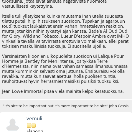
tuoksuina, jotka eivät aiheuta negatiivista huomiota
vastuullisesti käytettyinä.
Itselle tuli yllätyksenä kuinka muutama ihan uteliaisuudesta
tilattu puteli hiipi hissukseen suosioon. Tupakan ja agarpuun
(oud) tuoksut laukaisivat ensin vähän ihmettelevän reaktion,
mutta jotenkin niihin tykästyi ajan kanssa. Bade'e Al Oud Oud
for Glory, Wild and Tobacco, Lueur D’espoir Ambre ovat IMHO
vinkeällä tavalla valtavirrasta erottuvia voimakkaan, ellei peräti
toksisen maskuliinisia tuoksuja. Ei suositella ujoille.
Varsinaisten kloonien ulkopuolelta suosioon ui Lalique Pour
Homme ja Bentley for Men Intense. Jos tykkää Terre
d'Hermesistä, niin nämä ovat vähän samassa ilmansuunnassa
mutta kumminkin selvästi oma juttunsa. Ensipuraisu voi olla
räväkkä, mutta kun saavat asettua iholla puolisen tuntia,
rauhoittuvat hyvin herrasmiesmäisiksi puisiksi tuoksuiksi.
Jean Lowe Immortal pitää vielä mainita kelpo kesätuoksuna.
"It's nice to be important but it's more important to be nice" John Cassis
vemuli
Flanööri