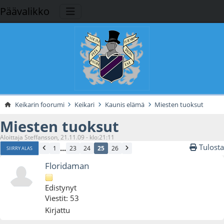
Päävalikko
Keikarin foorumi
Keikari
Kaunis elämä
Miesten tuoksut
Miesten tuoksut
Aloittaja Steffansson, 21.11.09 - klo:21:11
Tulosta
...
1
23
24
25
26
SIIRRY ALAS
Floridaman
Edistynyt
Viestit: 53
Kirjattu