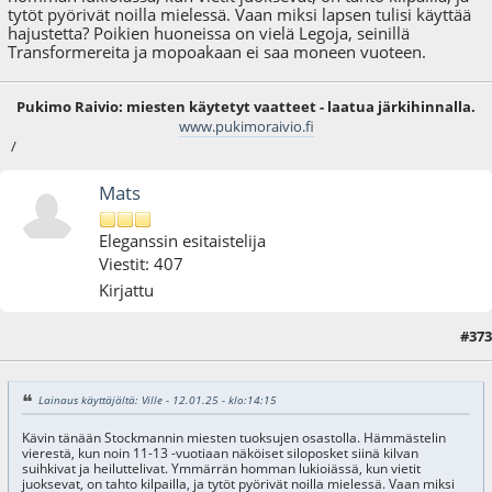
tytöt pyörivät noilla mielessä. Vaan miksi lapsen tulisi käyttää
hajustetta? Poikien huoneissa on vielä Legoja, seinillä
Transformereita ja mopoakaan ei saa moneen vuoteen.
Pukimo Raivio: miesten käytetyt vaatteet - laatua järkihinnalla.
www.pukimoraivio.fi
/
Mats
Eleganssin esitaistelija
Viestit: 407
Kirjattu
#373
14.01.25 - klo:20:46
Lainaus käyttäjältä: Ville - 12.01.25 - klo:14:15
Kävin tänään Stockmannin miesten tuoksujen osastolla. Hämmästelin
vierestä, kun noin 11-13 -vuotiaan näköiset siloposket siinä kilvan
suihkivat ja heiluttelivat. Ymmärrän homman lukioiässä, kun vietit
juoksevat, on tahto kilpailla, ja tytöt pyörivät noilla mielessä. Vaan miksi