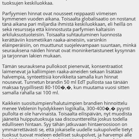
tuoksujen keskiluokkaa.
Parfyymien hinnat ovat nousseet reippaasti viimeisen
kymmenen vuoden aikana. Toisaalta globalisaatio on nostanut
tänä aikana pari miljardia ihmistä keskiluokkaan, eli heillä on
sekä resursseja että kiinnostusta parfymien kaltaisiin
arkiluksustuoteisiin. Toisaalta suhtautuminen luonnosta
kerättäviin kosmetiikan raaka-aineisiin, varsinkin
eläinperäisiin, on muuttunut suojelevampaan suuntaan, minkä
seurauksena näiden hinnat ovat moninkertaistuneet kysynnän
ja tarjonnan lakien mukaan.
Tämän seurauksena pullokoot pienenvät, konsentraatiot
laimenevat ja kalliimpien raaka-aineiden sekaan lisätään
halvempia, synteettisiä korvikkeita samalla kun hinnat
nousevat. Tunnetun brandin 50 ml EdT pullosta saa tänään
maksaa tyypillisesti 80-100�,�, kun muutama vuosi sitten
samalla rahalla sai 100 ml.
Kaikkein suosituimpien/halutuimpien brandien hinnoittelu
menee Veblenin hyödykkeen logiikalla, 300-400�,� pyynti
pullolta ei ole harvinaista. Toisaalta eilispäivän, nyt muodista
jääneitä huipputuoksuja saa discounttereilta joskus todella
edulliseen hintaan. Syy tähän jatkuvaan hintaeroosioon on
ymmärrettävästi se, että jokaiselle uudelle sukupolvelle tietyt
tuoksut tuovat mieleen edelliset sukupolvet, ja harvempi alle