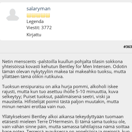
salaryman
Legenda
Viestit: 3772
Kirjattu
#363
05.08.24 - klo:18:01
Viimeisin muokkaus
: 06.08.24 - klo:08:47 käyttäjältä salaryman
Netin menscents -palstoilla kuullun pohjalta tilasin sokkona
yhteisöissä kovasti kehutun Bentley for Men Intensen. Odotin
tämän olevan nykytyyliin makea tai makeahko tuoksu, mutta
yllättäen tämä olikin rutikuiva.
Tuoksun ensipuraisu on aika hurja pommi, alkoholi iskee
rajusti, mutta kun tuo asettuu iholle 5-10 minuuttia, kuva
selkeytyy; Puiset tuoksut, päälimäisenä seetri, viski ja
mausteita. Hifistelijät poimii tästä paljon muutakin, mutta
minun nenäni erottaa vain nuo.
Yllätyksekseni Bentley alkoi aikansa tekeydyttyään tuomaan
etäisesti mieleen Terre D'Hermesin. Ei tämä sama tuoksu ole,
vain vähän sinne päin, mutta samassa tahtilajissa nämä soittaa
base notea. Terressä avauksessa on appelsiinia ja greippiä, kun