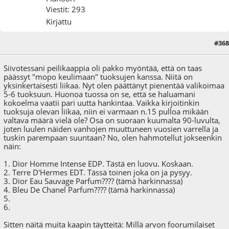
Viestit: 293
Kirjattu
#368
01.01.25 - klo:17:30
Siivotessani peilikaappia oli pakko myöntää, että on taas
päässyt "mopo keulimaan" tuoksujen kanssa. Niitä on
yksinkertaisesti liikaa. Nyt olen päättänyt pienentää valikoimaa
5-6 tuoksuun. Huonoa tuossa on se, että se haluamani
kokoelma vaatii pari uutta hankintaa. Vaikka kirjoitinkin
tuoksuja olevan liikaa, niin ei varmaan n.15 pulloa mikään
valtava määrä vielä ole? Osa on suoraan kuumalta 90-luvulta,
joten luulen näiden vanhojen muuttuneen vuosien varrella ja
tuskin parempaan suuntaan? No, olen hahmotellut jokseenkin
näin:
1. Dior Homme Intense EDP. Tästä en luovu. Koskaan.
2. Terre D'Hermes EDT. Tässä toinen joka on ja pysyy.
3. Dior Eau Sauvage Parfum???? (tämä harkinnassa)
4. Bleu De Chanel Parfum???? (tämä harkinnassa)
5.
6.
Sitten näitä muita kaapin täytteitä: Millä arvon foorumilaiset