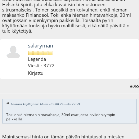
Helsinki Spirit, jota ehkä kuvailisin hienostuneen
sitrusmaiseksi. Toinen suosikki on koivuinen, ehkä hieman
makeahko Finlandeol. Toki ehkä hieman hintavahkoja, 30ml
ovat jossain viidenkympin paikkeilla. Toisaalta pyrin
käyttämään tuoksuja hyvin maltillisesti, eikä näitä päivittäin
tule käytettyä.
salaryman
Legenda
Viestit: 3772
Kirjattu
#365
06.08.24 - klo:13:29
Lainaus käyttäjältä: Miika - 05.08.24 - klo:22:59
Toki ehkä hieman hintavahkoja, 30ml ovat jossain viidenkympin
paikkeilla.
Mainitsemasi hinta on tämän päivän hintatasolla miesten