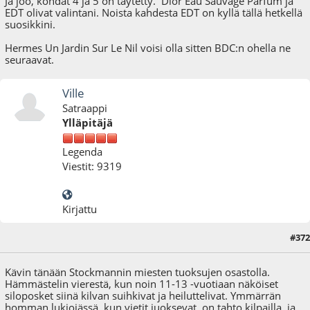
Ja joo, kohdat 4 ja 5 on täytetty. Dior Eau Sauvage Parfum ja
EDT olivat valintani. Noista kahdesta EDT on kyllä tällä hetkellä
suosikkini.
Hermes Un Jardin Sur Le Nil voisi olla sitten BDC:n ohella ne
seuraavat.
Ville
Satraappi
Ylläpitäjä
Legenda
Viestit: 9319
Kirjattu
#372
12.01.25 - klo:14:15
Kävin tänään Stockmannin miesten tuoksujen osastolla.
Hämmästelin vierestä, kun noin 11-13 -vuotiaan näköiset
siloposket siinä kilvan suihkivat ja heiluttelivat. Ymmärrän
homman lukioiässä, kun vietit juoksevat, on tahto kilpailla, ja