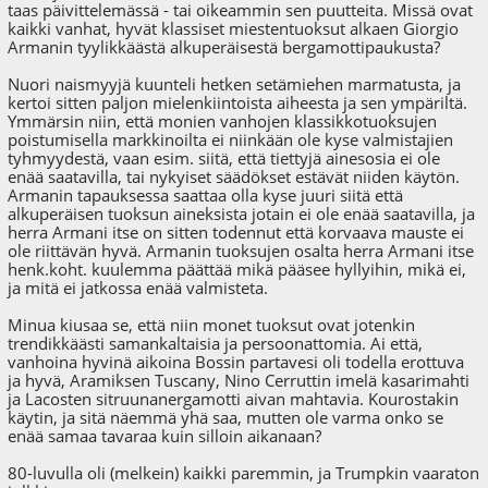
taas päivittelemässä - tai oikeammin sen puutteita. Missä ovat
kaikki vanhat, hyvät klassiset miestentuoksut alkaen Giorgio
Armanin tyylikkäästä alkuperäisestä bergamottipaukusta?
Nuori naismyyjä kuunteli hetken setämiehen marmatusta, ja
kertoi sitten paljon mielenkiintoista aiheesta ja sen ympäriltä.
Ymmärsin niin, että monien vanhojen klassikkotuoksujen
poistumisella markkinoilta ei niinkään ole kyse valmistajien
tyhmyydestä, vaan esim. siitä, että tiettyjä ainesosia ei ole
enää saatavilla, tai nykyiset säädökset estävät niiden käytön.
Armanin tapauksessa saattaa olla kyse juuri siitä että
alkuperäisen tuoksun aineksista jotain ei ole enää saatavilla, ja
herra Armani itse on sitten todennut että korvaava mauste ei
ole riittävän hyvä. Armanin tuoksujen osalta herra Armani itse
henk.koht. kuulemma päättää mikä pääsee hyllyihin, mikä ei,
ja mitä ei jatkossa enää valmisteta.
Minua kiusaa se, että niin monet tuoksut ovat jotenkin
trendikkäästi samankaltaisia ja persoonattomia. Ai että,
vanhoina hyvinä aikoina Bossin partavesi oli todella erottuva
ja hyvä, Aramiksen Tuscany, Nino Cerruttin imelä kasarimahti
ja Lacosten sitruunanergamotti aivan mahtavia. Kourostakin
käytin, ja sitä näemmä yhä saa, mutten ole varma onko se
enää samaa tavaraa kuin silloin aikanaan?
80-luvulla oli (melkein) kaikki paremmin, ja Trumpkin vaaraton