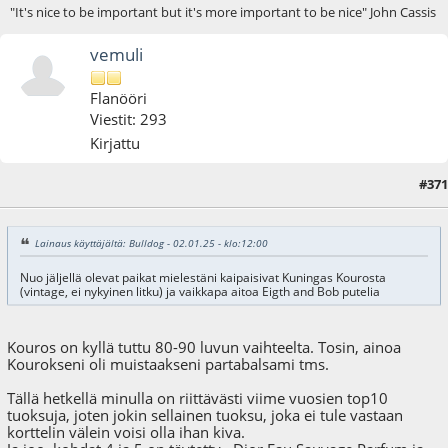
"It's nice to be important but it's more important to be nice" John Cassis
vemuli
Flanööri
Viestit: 293
Kirjattu
#371
11.01.25 - klo:18:21
Lainaus käyttäjältä: Bulldog - 02.01.25 - klo:12:00
Nuo jäljellä olevat paikat mielestäni kaipaisivat Kuningas Kourosta
(vintage, ei nykyinen litku) ja vaikkapa aitoa Eigth and Bob putelia
Kouros on kyllä tuttu 80-90 luvun vaihteelta. Tosin, ainoa
Kourokseni oli muistaakseni partabalsami tms.
Tällä hetkellä minulla on riittävästi viime vuosien top10
tuoksuja, joten jokin sellainen tuoksu, joka ei tule vastaan
korttelin välein voisi olla ihan kiva.