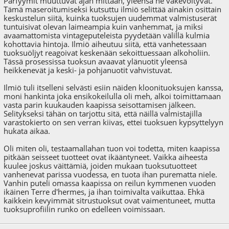
Parfyymit muuttuvat ajan mittaan, yleensä ne väkevöityvät.
Tämä maseroitumiseksi kutsuttu ilmiö selittää ainakin osittain
keskustelun siitä, kuinka tuoksujen uudemmat valmistuserät
tuntuisivat olevan laimeampia kuin vanhemmat, ja miksi
avaamattomista vintageputeleista pyydetään välillä kulmia
kohottavia hintoja. Ilmiö aiheutuu siitä, että vanhetessaan
tuoksuöljyt reagoivat keskenään sekoittuessaan alkoholiin.
Tässä prosessissa tuoksun avaavat ylänuotit yleensä
heikkenevät ja keski- ja pohjanuotit vahvistuvat.
Ilmiö tuli itselleni selvästi esiin näiden kloonituoksujen kanssa,
moni hankinta joka ensikokeilulla oli meh, alkoi toimittamaan
vasta parin kuukauden kaapissa seisottamisen jälkeen.
Selitykseksi tähän on tarjottu sitä, että näillä valmistajilla
varastokierto on sen verran kiivas, ettei tuoksuen kypsyttelyyn
hukata aikaa.
Oli miten oli, testaamallahan tuon voi todetta, miten kaapissa
pitkään seisseet tuotteet ovat ikääntyneet. Vaikka aiheesta
kuulee joskus väittämiä, joiden mukaan tuoksutuotteet
vanhenevat parissa vuodessa, en tuota ihan purematta niele.
Vanhin puteli omassa kaapissa on reilun kymmenen vuoden
ikäinen Terre d'hermes, ja ihan toimivalta vaikuttaa. Ehkä
kaikkein kevyimmät sitrustuoksut ovat vaimentuneet, mutta
tuoksuprofiilin runko on edelleen voimissaan.