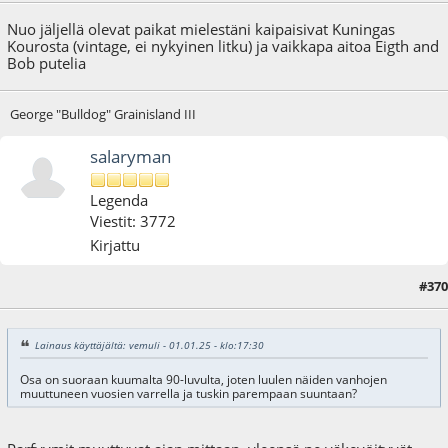
Nuo jäljellä olevat paikat mielestäni kaipaisivat Kuningas
Kourosta (vintage, ei nykyinen litku) ja vaikkapa aitoa Eigth and
Bob putelia
George "Bulldog" Grainisland III
salaryman
Legenda
Viestit: 3772
Kirjattu
#370
02.01.25 - klo:15:37
Viimeisin muokkaus
: 02.01.25 - klo:15:48 käyttäjältä salaryman
Lainaus käyttäjältä: vemuli - 01.01.25 - klo:17:30
Osa on suoraan kuumalta 90-luvulta, joten luulen näiden vanhojen
muuttuneen vuosien varrella ja tuskin parempaan suuntaan?