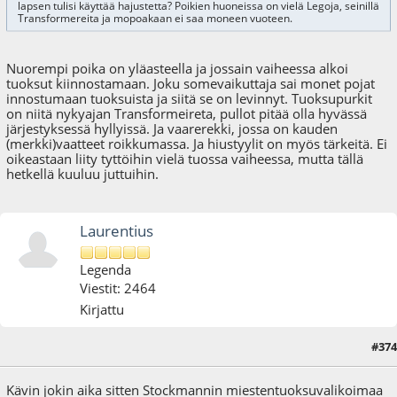
lapsen tulisi käyttää hajustetta? Poikien huoneissa on vielä Legoja, seinillä
Transformereita ja mopoakaan ei saa moneen vuoteen.
Nuorempi poika on yläasteella ja jossain vaiheessa alkoi
tuoksut kiinnostamaan. Joku somevaikuttaja sai monet pojat
innostumaan tuoksuista ja siitä se on levinnyt. Tuoksupurkit
on niitä nykyajan Transformeireta, pullot pitää olla hyvässä
järjestyksessä hyllyissä. Ja vaarerekki, jossa on kauden
(merkki)vaatteet roikkumassa. Ja hiustyylit on myös tärkeitä. Ei
oikeastaan liity tyttöihin vielä tuossa vaiheessa, mutta tällä
hetkellä kuuluu juttuihin.
Laurentius
Legenda
Viestit: 2464
Kirjattu
#374
02.02.25 - klo:15:03
Kävin jokin aika sitten Stockmannin miestentuoksuvalikoimaa