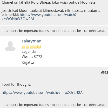
Chanel on lähellä Polo Blue:a. Joku voisi puhua kloonista.
Jos siniset kloonituoksut kiinnostavat, niin tuossa muutama
esimerkki:
https://www.youtube.com/watch?
v=WONbW3Clw0M
"It's nice to be important but it's more important to be nice" John Cassis
salaryman
Legenda
Viestit: 3772
Kirjattu
#362
18.07.24 - klo:22:41
Food for thought.
https://www.youtube.com/watch?v=-raZQr5-f2A
"It's nice to be important but it's more important to be nice" John Cassis