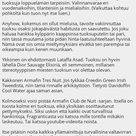
tuoksuja loppuelämän tarpeisiin. Valinnanvaraa eri
vuodenaikoihin, tilanteisiin ja mielialoihin. (Vaikuttaa kohtuu
pöhköltä kun tuon nyt itse luen.)
Anyhow, kokemus on ollut mieluisa, tavoite vakiinnuttaa
tuoksu osaksi jokapäiväistä habitusta on saavutettu. Jos joku
haluaa hankkia kylppärin kaappiinsa tuoksuputelin tai pari,
niin tässä muutama joita pidän hinta-laatusuhteeltaan hyvinä.
Nämä ovat siis omia mieltymyksiäni eivätkä sen parempia tai
oikeampia kuin kenen muunkaan.
Ykkönen on ehdottomasti Lataffa Asad. Tuoksu on hyvin
lähellä Dior Sauvage Elixiriä, eli semmoinen, millaisen
stereotyyppisen miesten tuoksun voi olettaa olevan.
Kakkonen Armafin Tres Nuit. Jos tykkää Creedin Green Irish
Tweedistä, niin tämä rinnalle arkikäyttöön. Tietysti Davidoffin
Cool Water ajaa saman asian.
Kolmoseksi voisi pistää Armafin Club de Nuit -sarjan. Itsellä on
tuosta kolme eri tuoksua, eikä yksikään osoittautunut
pettymykseksi. Siksi uskon että kaikki ovat turvallisia
hankintoja, Fragranticasta voi katsoa mille tontille mikäkin
laskeutuu. Tai katsoa youtube-videoita noista.
Itse pitäisin noita kaikkia yllämainittuja turvallisina valtavirran