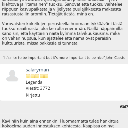
kiehtova ja "itämainen" tuoksu. Sanovat että tuoksu vaihtelee
riippuen kasvupaikasta ja viljellystä puulajikkeesta makeasta
ratsastustallin aromiin. Tietäjät tietää, minä en.
Varovaisten kokeilujen perusteella huomaan tykkääväni tästä
tuoksumaailmasta joka kerralla enemmän. Näillä näppäimillä
sanoisin, että käyttäisin näitä kylminä talvikuukausina, mikä
on vähän hupsua, kun ajattelee että nämä ovat peräisin
kulttuurista, missä pakkasia ei tunneta.
"It's nice to be important but it's more important to be nice" John Cassis
salaryman
Legenda
Viestit: 3772
Kirjattu
#367
23.12.24 - klo:13:22
Viimeisin muokkaus
: 25.12.24 - klo:21:06 käyttäjältä salaryman
Kävi niin kuin aina ennenkin. Huomaamatta tulee hankittua
kokoelma uuden innostuksen kohteesta. Kaapissa on nyt