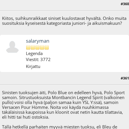
#360
04.06.24 - klo:13:29
Kiitos, suihkunraikkaat siniset kuulostavat hyvältä. Onko muita
suosituksia kyseisestä kategoriasta juniori- ja aikuismakuun?
salaryman
Legenda
Viestit: 3772
Kirjattu
#361
05.06.24 - klo:09:05
Sinisten tuoksujen äiti, Polo Blue on edelleen hyvä, Polo Sport
samoin. Sitrustuoksuista Montbancin Legend Spirit (valkoinen
pullo) voisi olla hyvä (paljon samaa kuin YSL Y:ssä), samoin
Versacen Pour Homme. Noita voi käydä nuuhkimassa
täkäläisissä kaupoissa kun kloonit ovat netin kautta tilattavia,
eli hitti tai huti ostoksia.
Tällä hetkellä parhaiten myyvä miesten tuoksu, eli Bleu de