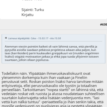
Sijainti: Turku
Kirjattu
#630
15.03.17 - klo:16:25
Lainaus käyttäjältä: Cdos - 15.03.17 - klo:15:50
Aiemman viestin pointtini kaiketi oli vain lähinnä sanoa, että pienillä ja
pysyvillä asioilla saadaan pitkässä projektissa aikaan aika paljon, kun
taas (karrikoiden) parin kuukauden greippikuuri voi (muiden ongelmien
lisäksi) stögätä motivaation jatkaa ja ehkä jopa tuoda ylilyönnin toiseen
suuntaan, jolloin ollaan jojoilussa.
Todellakin näin. Ylipäätään ihmeruokavaliokuurit ovat
yleisemmin dorkempia kuin ihan vaakaan ja Fineliin
perustuvat setit. Roskan poiston lisäksi harva tarvitsee mitään
erityisvetoja, ellei perusruokavalio ole tyystin ja totaalisen
perseellään. Tarkoittamani "nopea startti" on lähinnä sitä, että
vedetään roskat vek ruoista ja alussa noudatetaan suhteellisen
suurtakin kalorivajetta sekä lisätään vedenjuontia mm. "lasi
vettä kun nälkä tuntuu" -periaatteella jo ihan senkin takia, että
monille vedenjuonti on puolivieras asia ja nestettä ylipäätään