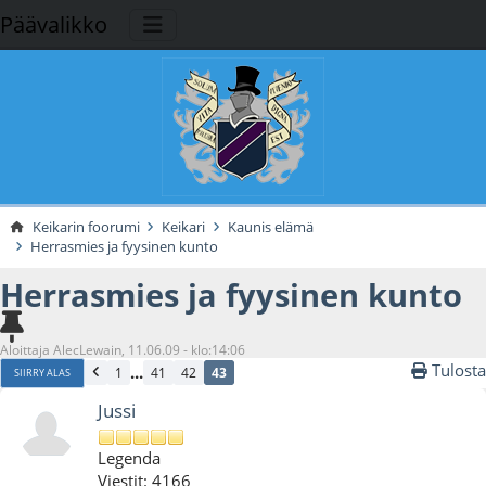
Päävalikko
Keikarin foorumi
Keikari
Kaunis elämä
Herrasmies ja fyysinen kunto
Herrasmies ja fyysinen kunto
Aloittaja AlecLewain, 11.06.09 - klo:14:06
Tulosta
...
1
41
42
43
SIIRRY ALAS
Jussi
Legenda
Viestit: 4166