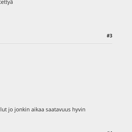
tettyä
#3
lut jo jonkin aikaa saatavuus hyvin