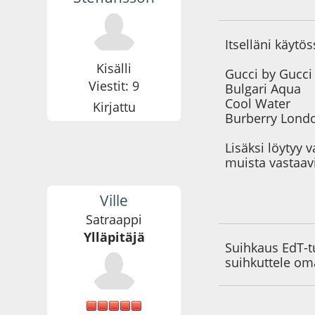
21.11.09 - klo:22:5
Itselläni käytö
Kisälli
Gucci by Gucc
Viestit: 9
Bulgari Aqua
Cool Water
Kirjattu
Burberry Lond
Lisäksi löytyy 
muista vastaavi
Ville
21.11.09 - klo:23:0
Satraappi
Ylläpitäjä
Suihkaus EdT-t
suihkuttele oma