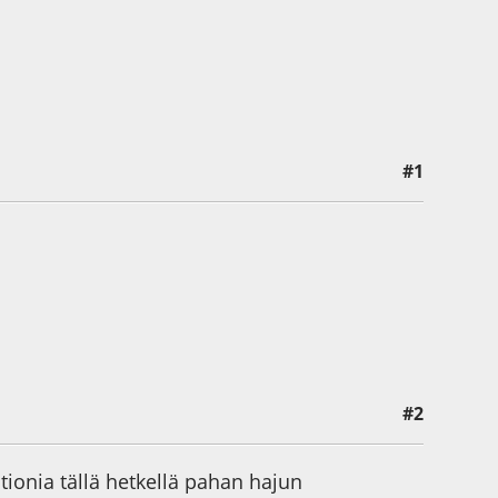
#1
#2
ionia tällä hetkellä pahan hajun