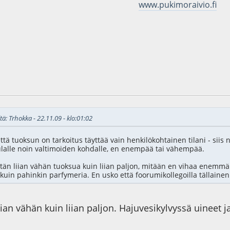
www.pukimoraivio.fi
6
tä: Trhokka - 22.11.09 - klo:01:02
ttä tuoksun on tarkoitus täyttää vain henkilökohtainen tilani - siis 
lalle noin valtimoiden kohdalle, en enempää tai vähempää.
n liian vähän tuoksua kuin liian paljon, mitään en vihaa enemmän
uin pahinkin parfymeria. En usko että foorumikollegoilla tällainen o
ian vähän kuin liian paljon. Hajuvesikylvyssä uineet j