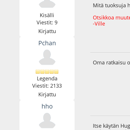
Mitä tuoksuja 
Kisälli
Otsikkoa muut
Viestit: 9
-Ville
Kirjattu
Pchan
21.11.09 - klo:21:1
Oma ratkaisu on
Legenda
Viestit: 2133
Kirjattu
hho
21.11.09 - klo:21:5
Itse käytän Hu