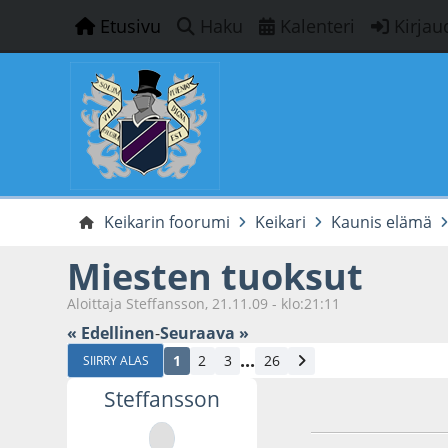
Etusivu
Haku
Kalenteri
Kirjau
Keikarin foorumi
Keikari
Kaunis elämä
Miesten tuoksut
Aloittaja Steffansson, 21.11.09 - klo:21:11
« Edellinen
-
Seuraava »
...
1
2
3
26
SIIRRY ALAS
Steffansson
21.11.09 - klo:21:1