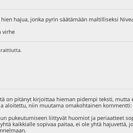
1
Viimeisin muokkaus
: 21.11.09 - klo:22:03 käyttäjältä Arska
hien hajua, jonka pyrin säätämään maltilliseksi Nive
 virhe
raittiutta.
0
stä on pitänyt kirjoittaa hieman pidempi teksti, mutta 
ja aloitettu, niin muutama omakohtainen kommentti:
n pukeutumiseen liittyvät huomiot ja periaatteet sop
yhtä kaikkialle sopivaa paitaa, ei ole yhtä hajuvettä, j
unnelmaan.