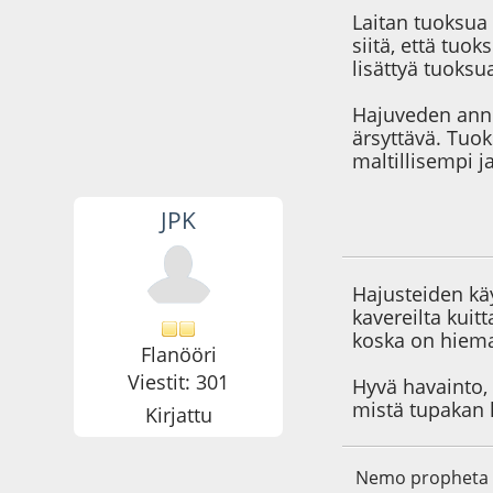
Laitan tuoksua 
siitä, että tuok
lisättyä tuoksu
Hajuveden annos
ärsyttävä. Tuo
maltillisempi j
JPK
22.11.09 - klo:11:5
Hajusteiden käy
kavereilta kuit
koska on hiem
Flanööri
Viestit: 301
Hyvä havainto, 
mistä tupakan h
Kirjattu
Nemo propheta i