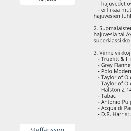
- hajuvedet ov
- ei liikaa mut
hajuvesien tuh
2. Suomalaiste
hajuvesiä tai A
superklassikko
3. Viime viikko
- Truefitt & Hi
- Grey Flanne
- Polo Modern
- Taylor of Ol
- Taylor of Ol
- Halston Z-1
- Tabac
- Antonio Pui
- Acqua di P
- D.R. Harris: 
Steffansson