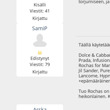
torjumiseen, ja
Kisälli
Viestit: 41
Kirjattu
SamiP
21.11.09 - klo:21:5
Täällä käytetä
Dolce & Cabban
Edistynyt
Prada, Infusi
Viestit: 79
Rochas for Ma
Jil Sander, Pur
Kirjattu
Lancome, Hypn
+epämääräinen 
Tuo Rochas on o
heikonlainen. K
Arska