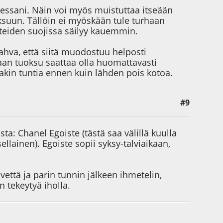
utessani. Näin voi myös muistuttaa itseään
tuoksuun. Tällöin ei myöskään tule turhaan
atteiden suojissa säilyy kauemmin.
vahva, että siitä muodostuu helposti
aan tuoksu saattaa olla huomattavasti
nakin tuntia ennen kuin lähden pois kotoa.
#9
ta: Chanel Egoiste (tästä saa välillä kuulla
ellainen). Egoiste sopii syksy-talviaikaan,
avettä ja parin tunnin jälkeen ihmetelin,
 tekeytyä iholla.