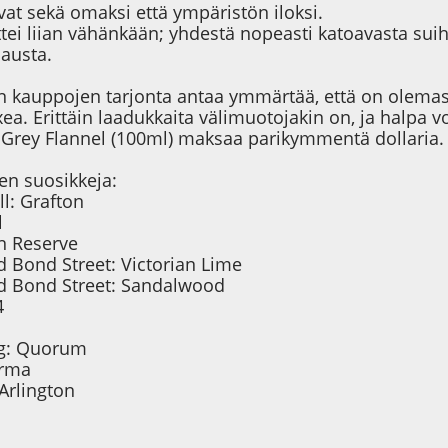
at sekä omaksi että ympäristön iloksi.
tei liian vähänkään; yhdestä nopeasti katoavasta suih
lausta.
n kauppojen tarjonta antaa ymmärtää, että on olemass
xea. Erittäin laadukkaita välimuotojakin on, ja halpa vo
 Grey Flannel (100ml) maksaa parikymmentä dollaria.
jen suosikkeja:
ll: Grafton
l
 Reserve
d Bond Street: Victorian Lime
d Bond Street: Sandalwood
4
g: Quorum
arma
Arlington