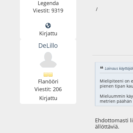
Legenda
/
Viestit: 9319
Kirjattu
DeLillo
22.11.09 - klo:10:4
Lainaus käyttäjäl
Flanööri
Mielipiteeni on e
pienen tipan kau
Viestit: 206
Mieluummin käytä
Kirjattu
metrien päähän k
Ehdottomasti li
ällöttäviä.