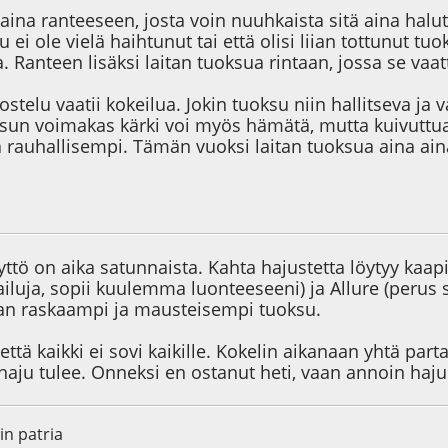
aina ranteeseen, josta voin nuuhkaista sitä aina hal
su ei ole vielä haihtunut tai että olisi liian tottunut 
a. Ranteen lisäksi laitan tuoksua rintaan, jossa se va
telu vaatii kokeilua. Jokin tuoksu niin hallitseva ja 
ksun voimakas kärki voi myös hämätä, mutta kuivuttu
a rauhallisempi. Tämän vuoksi laitan tuoksua aina ai
1
ttö on aika satunnaista. Kahta hajustetta löytyy kaapis
tailuja, sopii kuulemma luonteeseeni) ja Allure (perus s
an raskaampi ja mausteisempi tuoksu.
että kaikki ei sovi kaikille. Kokelin aikanaan yhtä part
aju tulee. Onneksi en ostanut heti, vaan annoin hajun
n patria