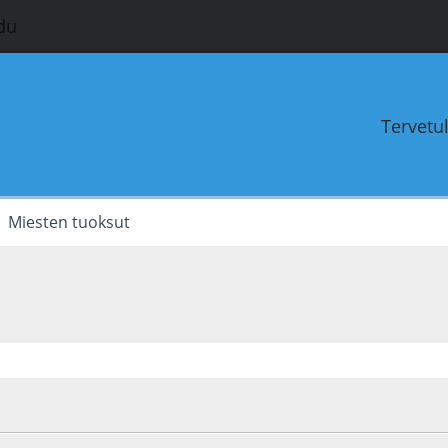
du
Tervetu
Miesten tuoksut
1
Viimeisin muokkaus
: 07.04.11 - klo:04:42 käyttäjältä Ville