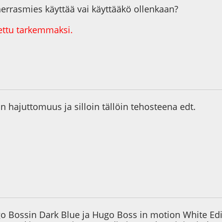
herrasmies käyttää vai käyttääkö ollenkaan?
ettu tarkemmaksi.
6
 hajuttomuus ja silloin tällöin tehosteena edt.
0
go Bossin Dark Blue ja Hugo Boss in motion White Edit