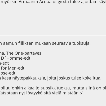
 myöskin Armaanin Acqua di gio:ta tulee ajoittain käy
9
än aamun fiiliksen mukaan seuraavia tuoksuja:
a, The One-partavesi
on D´Homme-edt
n-edt
e for Men-edt
ose-edt
kasa näytepakkauksia, joita joskus tulee kokeiltua.
llut jonkin aikaa jo suosikkituoksu, mutta siinä on ol
atsotaan nyt löytyykö sitä vielä mistään :/