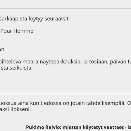
8
ssä/kaapista löytyy seuraavat:
i Pour Homme
on
vaihteleva määrä näytepakkauksia. Ja tosiaan, päivän 
sta seikoista.
3
uoksua aina kun tiedossa on jotain tähdellisempää. 
ksi ilokseni.
Pukimo Raivio: miesten käytetyt vaatteet - l