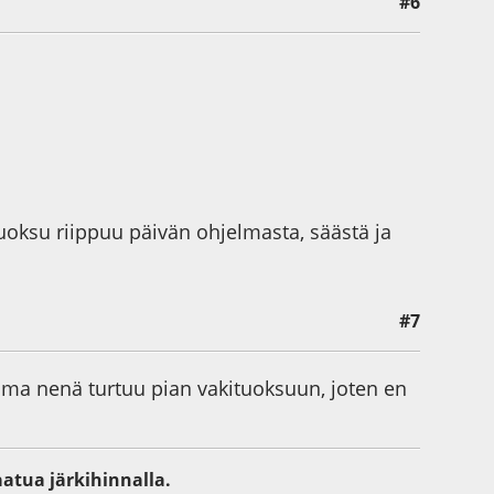
#6
tuoksu riippuu päivän ohjelmasta, säästä ja
#7
Oma nenä turtuu pian vakituoksuun, joten en
aatua järkihinnalla.