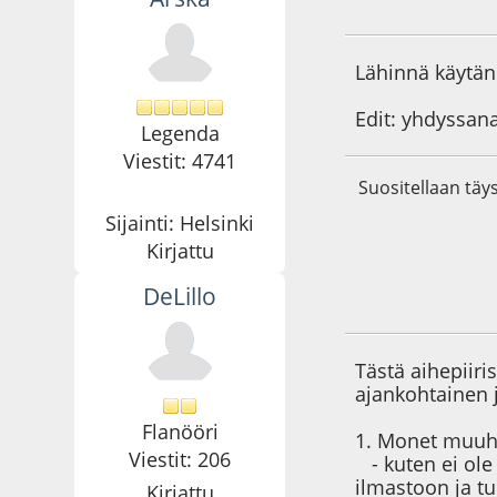
21.11.09 - klo:22:0
Lähinnä käytän 
Edit: yhdyssana
Legenda
Viestit: 4741
Suositellaan täys
Sijainti: Helsinki
Kirjattu
DeLillo
21.11.09 - klo:22:4
Tästä aihepiiri
ajankohtainen 
Flanööri
1. Monet muuhu
Viestit: 206
- kuten ei ole 
ilmastoon ja t
Kirjattu