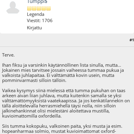
Tumppi$
Legenda
Viestit: 1706
Kirjattu
#1
21.11.09 - klo:12:23
Viimeisin muokkaus
: 21.11.09 - klo:12:45 käyttäjältä Tumppi$
Terve.
Ihan fiksu ja varsinkin käytännöllinen lista sinulla, mutta...
Jokainen mies tarvitsee jossain vaiheessa tummaa pukua ja
valkoista juhlapaitaa. Ei välttämättä kovin usein, mutta
pomminvarmasti silloin tällöin.
Vaikea kysymys siinä mielessä että tumma pukuhan on taas
arkeen aivan liian juhlava, mutta kuitenkin samalla se yksi
välttämättömyyksistä vaatekaapissa. Ja jos kenkätilannekin on
tällä aloittelevalla herrasmiehellä täysi nolla, niin silloin
jalkinehankinnat olisi mielestäni aloitettava mustilla,
kuvioimattomilla oxfordeilla.
Siis tumma kokopuku, valkoinen paita, yksi musta ja esim.
hopeanharmaa solmio, mustat kuvioimattomat oxford-