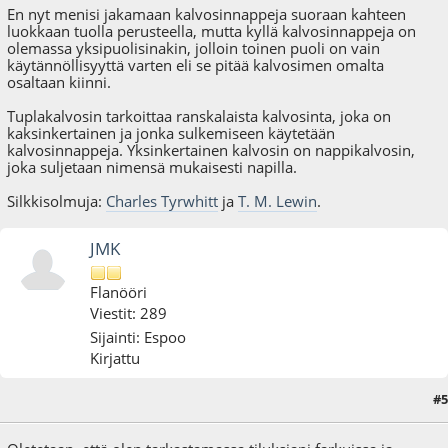
En nyt menisi jakamaan kalvosinnappeja suoraan kahteen
luokkaan tuolla perusteella, mutta kyllä kalvosinnappeja on
olemassa yksipuolisinakin, jolloin toinen puoli on vain
käytännöllisyyttä varten eli se pitää kalvosimen omalta
osaltaan kiinni.
Tuplakalvosin tarkoittaa ranskalaista kalvosinta, joka on
kaksinkertainen ja jonka sulkemiseen käytetään
kalvosinnappeja. Yksinkertainen kalvosin on nappikalvosin,
joka suljetaan nimensä mukaisesti napilla.
Silkkisolmuja:
Charles Tyrwhitt
ja
T. M. Lewin
.
JMK
Flanööri
Viestit: 289
Sijainti: Espoo
Kirjattu
#5
21.11.09 - klo:13:29