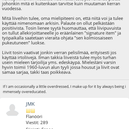
johonkin mitä ei kuitenkaan tarvitse kuin muutaman kerran
vuodessa.
Mitä liiveihin tulee, oma mielipiteeni on, että niitä voi ja tulee
käyttää nimenomaan arkisin. Palaute on ollut pelkästään
positiivista. Tosin lienee syytä huomauttaa, että liivipuvuista
on tullut allekirjoittaneelle jo eräänlainen "signature item" ja
työpaikalla saatetaan vieraita ohjata "sen kolmiosaiseen
pukeutuneen" luokse.
Liivit tosin vaativat jonkin verran pelisilmää, erityisesti jos
käyttää irtoliivejä. Ilman takkia liiveistä tulee myös turhan
usein mieleen tarjoilija yms. edeskäypä. Mielestäni varsin
hyvin toimii 1960-luvun alun tyyli jossa housut ja liivit ovat
samaa sarjaa, takki taas poikkeava.
If I am occasionally a little overdressed, I make up for it by always being i
mmensely overeducated.
JMK
Flanööri
Viestit: 289