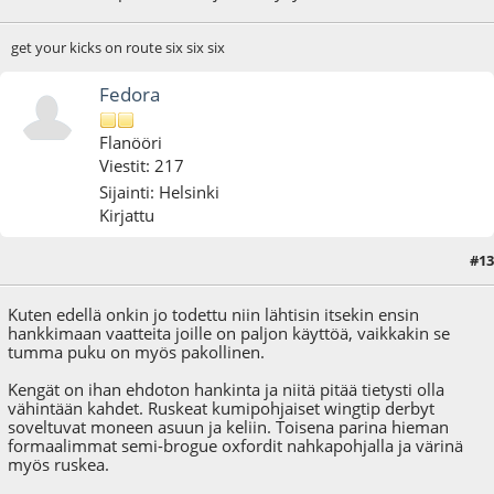
get your kicks on route six six six
Fedora
Flanööri
Viestit: 217
Sijainti: Helsinki
Kirjattu
#13
23.11.09 - klo:11:35
Kuten edellä onkin jo todettu niin lähtisin itsekin ensin
hankkimaan vaatteita joille on paljon käyttöä, vaikkakin se
tumma puku on myös pakollinen.
Kengät on ihan ehdoton hankinta ja niitä pitää tietysti olla
vähintään kahdet. Ruskeat kumipohjaiset wingtip derbyt
soveltuvat moneen asuun ja keliin. Toisena parina hieman
formaalimmat semi-brogue oxfordit nahkapohjalla ja värinä
myös ruskea.