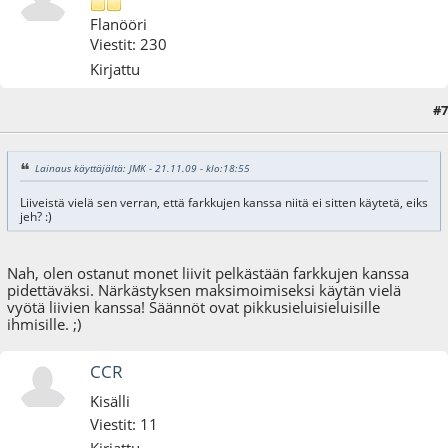
Flanööri
Viestit: 230
Kirjattu
#7
22.11.09 - klo:00:23
Lainaus käyttäjältä: JMK - 21.11.09 - klo:18:55
Liiveistä vielä sen verran, että farkkujen kanssa niitä ei sitten käytetä, eiks
jeh? :)
Nah, olen ostanut monet liivit pelkästään farkkujen kanssa
pidettäväksi. Närkästyksen maksimoimiseksi käytän vielä
vyötä liivien kanssa! Säännöt ovat pikkusieluisieluisille
ihmisille. ;)
CCR
Kisälli
Viestit: 11