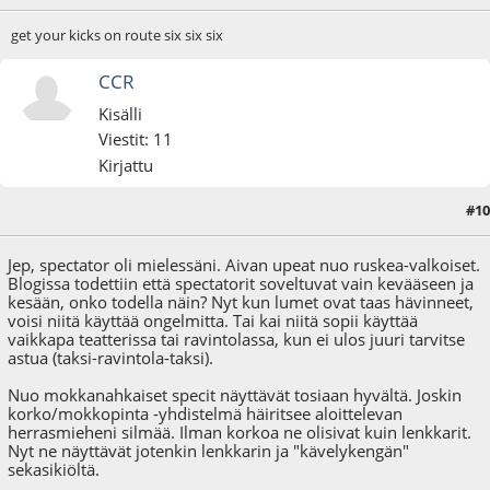
get your kicks on route six six six
CCR
Kisälli
Viestit: 11
Kirjattu
#10
22.11.09 - klo:12:53
Jep, spectator oli mielessäni. Aivan upeat nuo ruskea-valkoiset.
Blogissa todettiin että spectatorit soveltuvat vain kevääseen ja
kesään, onko todella näin? Nyt kun lumet ovat taas hävinneet,
voisi niitä käyttää ongelmitta. Tai kai niitä sopii käyttää
vaikkapa teatterissa tai ravintolassa, kun ei ulos juuri tarvitse
astua (taksi-ravintola-taksi).
Nuo mokkanahkaiset specit näyttävät tosiaan hyvältä. Joskin
korko/mokkopinta -yhdistelmä häiritsee aloittelevan
herrasmieheni silmää. Ilman korkoa ne olisivat kuin lenkkarit.
Nyt ne näyttävät jotenkin lenkkarin ja "kävelykengän"
sekasikiöltä.