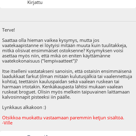
Kirjattu
21.11.09 - klo:11:55
Viimeisin muokkaus
: 16.07.10 - klo:22:59 käyttäjältä Ville
Terve!
Saattaa olla hieman vaikea kysymys, mutta jos
vaatekaapistanne ei löytyisi mitään muuta kuin tuulitakkeja,
mitkä olisivat ensimmäiset ostoksenne? Kysymyksen voisi
asettaa myös niin, että mikä on eniten käyttämänne
vaatekokonaisuus ("lempivaatteet")?
Itse itselleni vastatakseni sanoisin, että ostaisin ensimmäisenä
laadukkaat farkut (ilman mitään kulutusjälkiä tai vaalennettuja
kohtia), teettäisin kauluspaidan sekä vaalean ruskean tai
harmaan irtotakin. Kenkäkaupasta lähtisi mukaan vaalean
ruskeat broguet. Olisin myös melkein taipuvainen laittamaan
kalvosinnapit pisteeksi iin päälle.
Lynkkaus alkakoon :)
Otsikkoa muokattu vastaamaan paremmin ketjun sisältöä.
-Ville