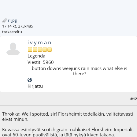
rl.jpg
17.14 kt, 273x485
tarkasteltu
i v y m a n
Legenda
Viestit: 5960
button downs weejuns rain macs what else is
there?
Kirjattu
#12
22.11.09 - klo:13:24
Throkka: Well spotted, sir! Florsheimit todellakin, valitettavasti
eivät minun.
Kuvassa esiintyvät scotch grain -nahkaiset Florsheim Imperialit
ovat 60-luvun puolivälistä, ja tätä nykyä kiven takana.