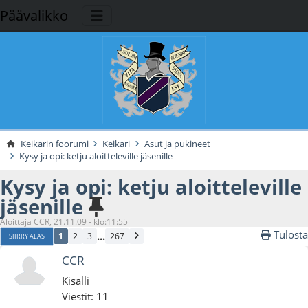
Päävalikko
Keikarin foorumi
Keikari
Asut ja pukineet
Kysy ja opi: ketju aloitteleville jäsenille
Kysy ja opi: ketju aloitteleville
jäsenille
Aloittaja CCR, 21.11.09 - klo:11:55
Tulosta
...
1
2
3
267
SIIRRY ALAS
CCR
Kisälli
Viestit: 11