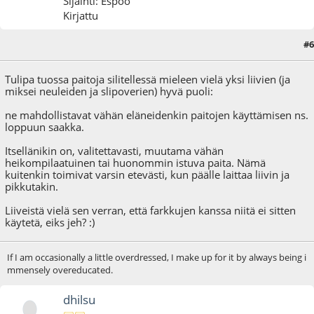
Sijainti: Espoo
Kirjattu
#6
21.11.09 - klo:18:55
Tulipa tuossa paitoja silitellessä mieleen vielä yksi liivien (ja
miksei neuleiden ja slipoverien) hyvä puoli:
ne mahdollistavat vähän eläneidenkin paitojen käyttämisen ns.
loppuun saakka.
Itsellänikin on, valitettavasti, muutama vähän
heikompilaatuinen tai huonommin istuva paita. Nämä
kuitenkin toimivat varsin etevästi, kun päälle laittaa liivin ja
pikkutakin.
Liiveistä vielä sen verran, että farkkujen kanssa niitä ei sitten
käytetä, eiks jeh? :)
If I am occasionally a little overdressed, I make up for it by always being i
mmensely overeducated.
dhilsu