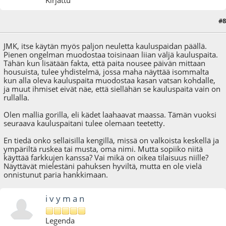
Kirjattu
#8
22.11.09 - klo:12:19
JMK, itse käytän myös paljon neuletta kauluspaidan päällä.
Pienen ongelman muodostaa toisinaan liian väljä kauluspaita.
Tähän kun lisätään fakta, että paita nousee päivän mittaan
housuista, tulee yhdistelmä, jossa maha näyttää isommalta
kun alla oleva kauluspaita muodostaa kasan vatsan kohdalle,
ja muut ihmiset eivät näe, että siellähän se kauluspaita vain on
rullalla.
Olen mallia gorilla, eli kädet laahaavat maassa. Tämän vuoksi
seuraava kauluspaitani tulee olemaan teetetty.
En tiedä onko sellaisilla kengillä, missä on valkoista keskellä ja
ympäriltä ruskea tai musta, oma nimi. Mutta sopiiko niitä
käyttää farkkujen kanssa? Vai mikä on oikea tilaisuus niille?
Näyttävät mielestäni pahuksen hyviltä, mutta en ole vielä
onnistunut paria hankkimaan.
i v y m a n
Legenda