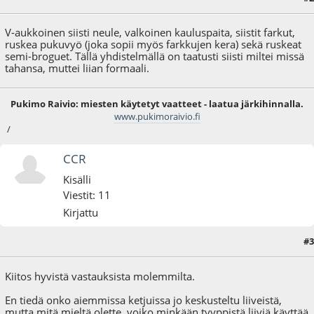
V-aukkoinen siisti neule, valkoinen kauluspaita, siistit farkut,
ruskea pukuvyö (joka sopii myös farkkujen kera) sekä ruskeat
semi-broguet. Tällä yhdistelmällä on taatusti siisti miltei missä
tahansa, muttei liian formaali.
Pukimo Raivio: miesten käytetyt vaatteet - laatua järkihinnalla.
www.pukimoraivio.fi
/
CCR
Kisälli
Viestit: 11
Kirjattu
#3
21.11.09 - klo:13:08
Kiitos hyvistä vastauksista molemmilta.
En tiedä onko aiemmissa ketjuissa jo keskusteltu liiveistä,
mutta mitä mieltä olette, voiko minkään tyyppistä liiviä käyttää