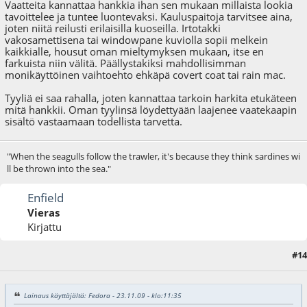
Vaatteita kannattaa hankkia ihan sen mukaan millaista lookia
tavoittelee ja tuntee luontevaksi. Kauluspaitoja tarvitsee aina,
joten niitä reilusti erilaisilla kuoseilla. Irtotakki
vakosamettisena tai windowpane kuviolla sopii melkein
kaikkialle, housut oman mieltymyksen mukaan, itse en
farkuista niin välitä. Päällystakiksi mahdollisimman
monikäyttöinen vaihtoehto ehkäpä covert coat tai rain mac.
Tyyliä ei saa rahalla, joten kannattaa tarkoin harkita etukäteen
mitä hankkii. Oman tyylinsä löydettyään laajenee vaatekaapin
sisältö vastaamaan todellista tarvetta.
"When the seagulls follow the trawler, it's because they think sardines wi
ll be thrown into the sea."
Enfield
Vieras
Kirjattu
#14
23.11.09 - klo:13:03
Lainaus käyttäjältä: Fedora - 23.11.09 - klo:11:35