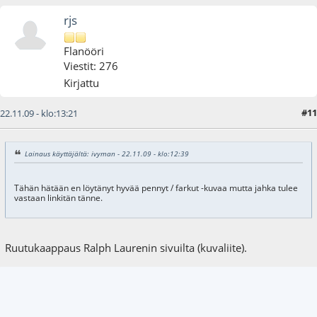
rjs
Flanööri
Viestit: 276
Kirjattu
#11
22.11.09 - klo:13:21
Lainaus käyttäjältä: ivyman - 22.11.09 - klo:12:39
Tähän hätään en löytänyt hyvää pennyt / farkut -kuvaa mutta jahka tulee
vastaan linkitän tänne.
Ruutukaappaus Ralph Laurenin sivuilta (kuvaliite).