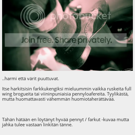
..harmi että värit puuttuvat.
Itse harkitsisin farkkukengiksi mieluummin vaikka ruskeita full
wing brogueita tai viininpuniaisia pennyloafereita. Tyylikästä,
mutta huomattavasti vähemmän huomiotaherättävää.
Tähän hätään en löytänyt hyvää pennyt / farkut -kuvaa mutta
jahka tulee vastaan linkitän tänne.