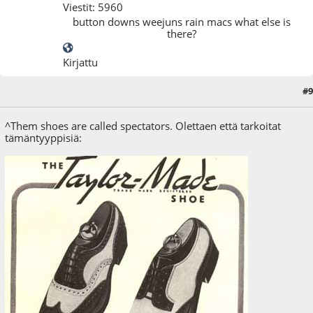
Viestit: 5960
button downs weejuns rain macs what else is
there?
Kirjattu
#9
22.11.09 - klo:12:39
Viimeisin muokkaus
: 22.11.09 - klo:12:41 käyttäjältä ivyman
^Them shoes are called spectators. Olettaen että tarkoitat
tämäntyyppisiä: