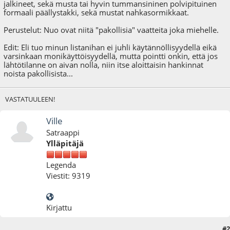
jalkineet, sekä musta tai hyvin tummansininen polvipituinen
formaali päällystakki, sekä mustat nahkasormikkaat.
Perustelut: Nuo ovat niitä "pakollisia" vaatteita joka miehelle.
Edit: Eli tuo minun listanihan ei juhli käytännöllisyydellä eikä
varsinkaan monikäyttöisyydellä, mutta pointti onkin, että jos
lähtötilanne on aivan nolla, niin itse aloittaisin hankinnat
noista pakollisista...
VASTATUULEEN!
Ville
Satraappi
Ylläpitäjä
Legenda
Viestit: 9319
Kirjattu
#2
21.11.09 - klo:12:28