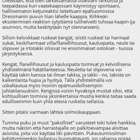
Oletetaan, että olen tarkastamassa tiluksiani farkuissa ja
teepaidassa kun vaatekaapissani käynnistyy spontaani,
hallitsematon ketjureaktio laitettuani epähuomiossa
Dressmanin puvun liian lähelle kaappia. Kiihkeän
eksotermisen reaktion sytyttämä tulihelvetti tuhoaa kaapin (ja
asunnon, mutta keskitytään nyt olennaiseen).
Silloin kelvokkaat ruskeat kengät, siistit ruskeat tai harmaat
sukat, keskiharmaat villa/flanellihousut, kauluspaita, neule tai
slipover ja irtotakki olisivat ne ensimmäiset ostokset - tuossa
järjestyksessä.
Kengät, flanellihousut ja kauluspaita toimivat jo kelvollisena
yhdistelmänä hätätilanteessa. Neuletta tai slipoveria voi
käyttää takin kanssa tai ilman takkia, ja takki - no, takista on
kaikenlaista hupia ja hyötyä. Tällä yhdistelmällä voi
uskaltautua myös moniin epämuodollisempiin
juhlatilaisuuksiin. Kengissä voisin hyväksyä mustat siksi, että
kohtuullisen toimivia yksinkertaisia mustia kenkiä taitaa saada
edullisemmin kuin yhtä eteviä ruskeita sellaisia.
Sitten pitäisi varmaan lähteä solmiokauppaan.
Tumma puku ja muut "pakolliset" varusteet toki tulee hankkia,
mutta näkisin että harrastajalle on palkitsevampaa aloittaa
asioista, joita voi käyttää liki päivittäin. Pukeutumissilmän
kehittyminenkin hidastuu huomattavasti, jos rahansa pistää