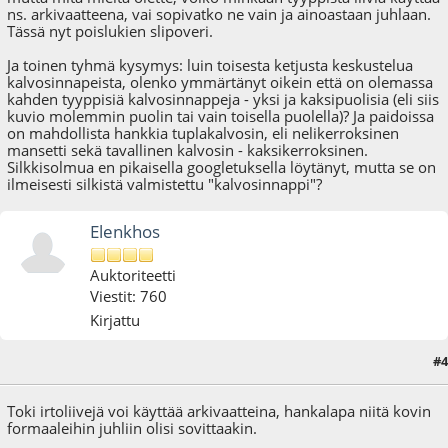
ns. arkivaatteena, vai sopivatko ne vain ja ainoastaan juhlaan.
Tässä nyt poislukien slipoveri.
Ja toinen tyhmä kysymys: luin toisesta ketjusta keskustelua
kalvosinnapeista, olenko ymmärtänyt oikein että on olemassa
kahden tyyppisiä kalvosinnappeja - yksi ja kaksipuolisia (eli siis
kuvio molemmin puolin tai vain toisella puolella)? Ja paidoissa
on mahdollista hankkia tuplakalvosin, eli nelikerroksinen
mansetti sekä tavallinen kalvosin - kaksikerroksinen.
Silkkisolmua en pikaisella googletuksella löytänyt, mutta se on
ilmeisesti silkistä valmistettu "kalvosinnappi"?
Elenkhos
Auktoriteetti
Viestit: 760
Kirjattu
#4
21.11.09 - klo:13:24
Toki irtoliivejä voi käyttää arkivaatteina, hankalapa niitä kovin
formaaleihin juhliin olisi sovittaakin.