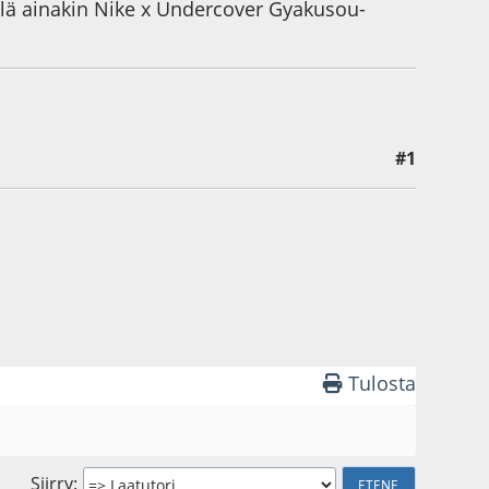
llä ainakin Nike x Undercover Gyakusou-
#1
Tulosta
Siirry