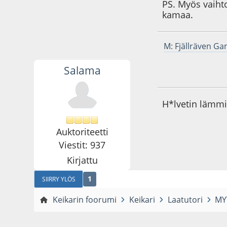
PS. Myös vaiht
kamaa.
M: Fjällräven Gan
Salama
27.09.13 - klo:22:3
H*lvetin lämmin
Auktoriteetti
Viestit: 937
Kirjattu
1
SIIRRY YLÖS
Keikarin foorumi
Keikari
Laatutori
MYY