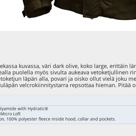
ssa kuvassa, väri dark olive, koko large, erittäin läm
kealla puolella myös sivulta aukeava vetoketjullinen ri
toketjun läpän alla, povari ja oisko ollut vielä joku m
etuläpän velcrokiinnitystarra repsottaa hieman. Pitää 
olyamide with Hydratic®
 Micro Loft
on, 100% polyester fleece inside hood, collar and pockets.