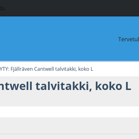
du
Tervetu
TY: Fjällräven Cantwell talvitakki, koko L
twell talvitakki, koko L
4
Viimeisin muokkaus
: 07.10.13 - klo:10:09 käyttäjältä oktopus