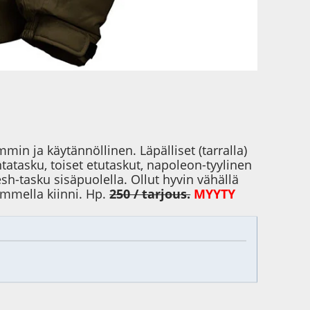
min ja käytännöllinen. Läpälliset (tarralla)
ntatasku, toiset etutaskut, napoleon-tyylinen
esh-tasku sisäpuolella. Ollut hyvin vähällä
ommella kiinni. Hp.
250 / tarjous.
MYYTY