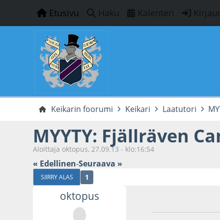
Etusivu
Haku
Kalenteri
Kirjau
Keikarin foorumi
Keikari
Laatutori
MYY
MYYTY: Fjällräven Can
Aloittaja oktopus, 27.09.13 - klo:16:54
« Edellinen
-
Seuraava »
1
SIIRRY ALAS
oktopus
27.09.13 - klo:16:5