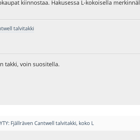
okaupat kiinnostaa. Hakusessa L-kokoisella merkinnä
twell talvitakki
0
 takki, voin suositella.
TY: Fjällräven Cantwell talvitakki, koko L