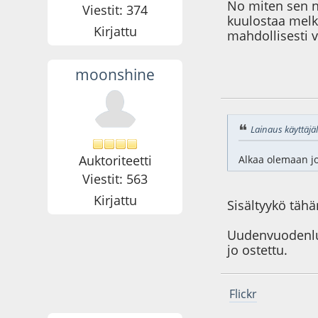
No miten sen ny
Viestit: 374
kuulostaa melk
Kirjattu
mahdollisesti v
moonshine
19.12.14 - klo:21:4
Lainaus käyttäjäl
Auktoriteetti
Alkaa olemaan jo 
Viestit: 563
Kirjattu
Sisältyykö tähä
Uudenvuodenlupa
jo ostettu.
Flickr