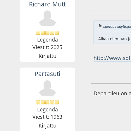
Richard Mutt
19.12.14 - klo:21:4
Lainaus käyttäjäl
Legenda
Alkaa olemaan jo 
Viestit: 2025
Kirjattu
http://www.sof
Partasuti
20.12.14 - klo:17:0
Depardieu on a
Legenda
Viestit: 1963
Kirjattu