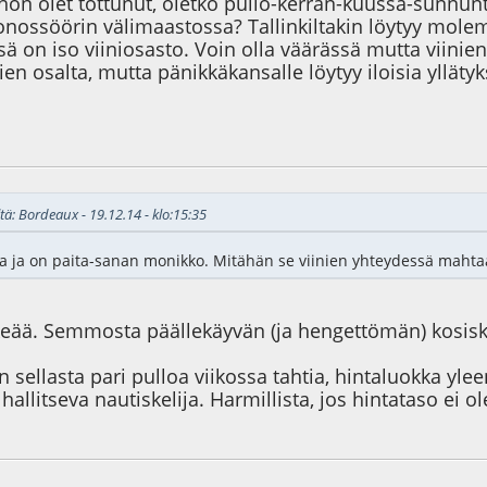
hon olet tottunut, oletko pullo-kerran-kuussa-sunnunt
onossöörin välimaastossa? Tallinkiltakin löytyy molemmi
 on iso viiniosasto. Voin olla väärässä mutta viinien
en osalta, mutta pänikkäkansalle löytyy iloisia yllätyk
9
tä: Bordeaux - 19.12.14 - klo:15:35
aa ja on paita-sanan monikko. Mitähän se viinien yhteydessä mahtaa
lkeää. Semmosta päällekäyvän (ja hengettömän) kos
n sellasta pari pulloa viikossa tahtia, hintaluokka ylee
hallitseva nautiskelija. Harmillista, jos hintataso ei o