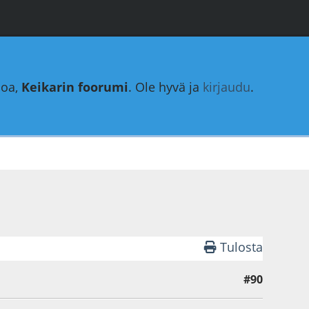
loa,
Keikarin foorumi
. Ole hyvä ja
kirjaudu
.
Tulosta
#90