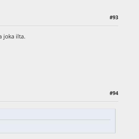
#93
 joka ilta.
#94