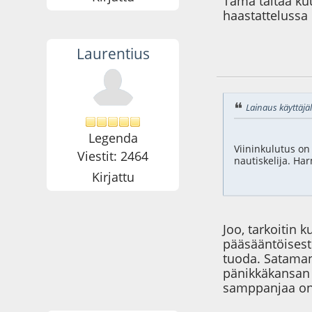
Tämä taitaa ku
haastattelussa 
Laurentius
20.12.14 - klo:20:3
Lainaus käyttäjäl
Legenda
Viininkulutus on 
Viestit: 2464
nautiskelija. Har
Kirjattu
Joo, tarkoitin 
pääsääntöisest
tuoda. Sataman
pänikkäkansan i
samppanjaa on 