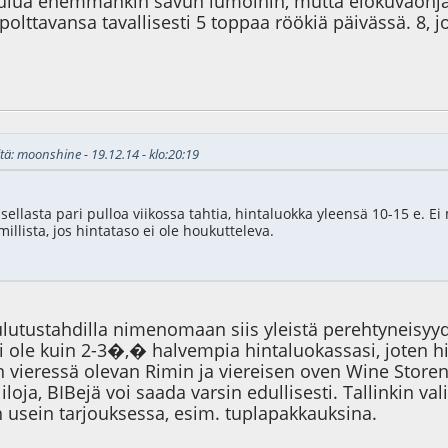
ulua enemmänkin savun lumoihin, mutta elokuvaohjaa
polttavansa tavallisesti 5 toppaa röökiä päivässä. 8, j
1
tä: moonshine - 19.12.14 - klo:20:19
sellasta pari pulloa viikossa tahtia, hintaluokka yleensä 10-15 e. Ei 
millista, jos hintataso ei ole houkutteleva.
kulutustahdilla nimenomaan siis yleistä perehtyneisyyde
i ole kuin 2-3�,� halvempia hintaluokassasi, joten hi
 vieressä olevan Rimin ja viereisen oven Wine Storen 
loja, BIBejä voi saada varsin edullisesti. Tallinkin val
usein tarjouksessa, esim. tuplapakkauksina.