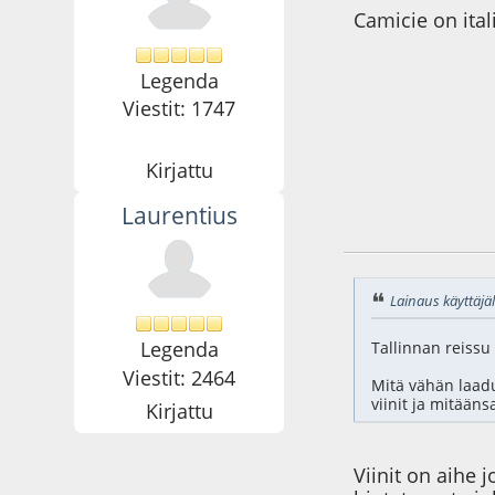
Camicie on ita
Legenda
Viestit: 1747
Kirjattu
Laurentius
19.12.14 - klo:15:4
Lainaus käyttäjäl
Legenda
Tallinnan reissu 
Viestit: 2464
Mitä vähän laad
viinit ja mitään
Kirjattu
Viinit on aihe 