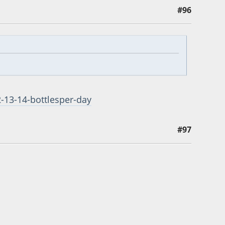
#96
-13-14-bottlesper-day
#97