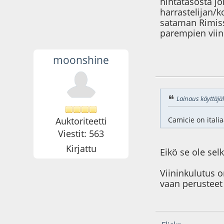
hintatasosta jo
harrastelijan/k
sataman Rimissä
parempien viini
moonshine
19.12.14 - klo:20:1
Lainaus käyttäjäl
Auktoriteetti
Camicie on itali
Viestit: 563
Kirjattu
Eikö se ole se
Viininkulutus o
vaan perusteet 