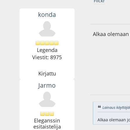
Flickr
konda
19.12.14 - klo:21:2
Alkaa olemaan j
Legenda
Viestit: 8975
Kirjattu
Jarmo
19.12.14 - klo:21:3
Lainaus käyttäjäl
Eleganssin
Alkaa olemaan jo 
esitaistelija