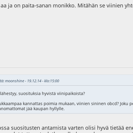
liaa ja on paita-sanan monikko. Mitähän se viinien yh
6
tä: moonshine - 19.12.14 - klo:15:00
lähestyy, suosituksia hyvistä viinipaikoista?
ukkaampaa kannattas poimia mukaan, viinien sininen obcd? Joku p
sanomattomat jää kaupan hyllylle.
jossa suositusten antamista varten olisi hyvä tietää e