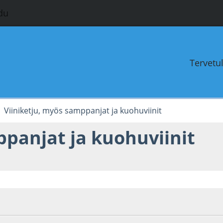
du
Tervetu
Viiniketju, myös samppanjat ja kuohuviinit
ppanjat ja kuohuviinit
5