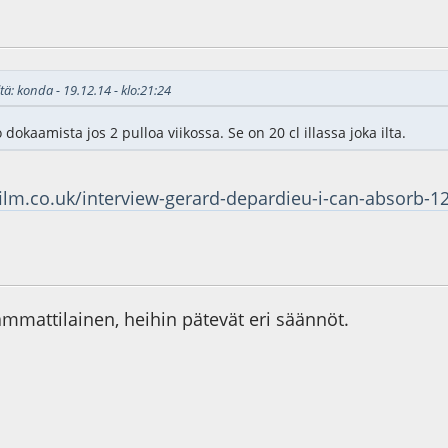
8
tä: konda - 19.12.14 - klo:21:24
dokaamista jos 2 pulloa viikossa. Se on 20 cl illassa joka ilta.
ilm.co.uk/interview-gerard-depardieu-i-can-absorb-12
2
mmattilainen, heihin pätevät eri säännöt.