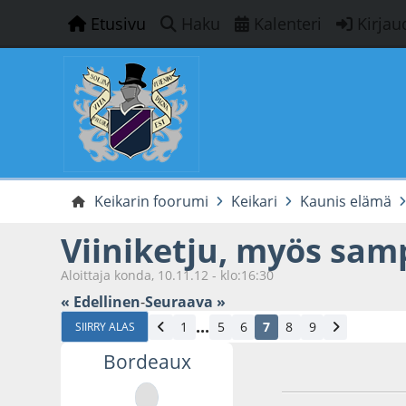
Etusivu
Haku
Kalenteri
Kirjau
Keikarin foorumi
Keikari
Kaunis elämä
Viiniketju, myös sam
Aloittaja konda, 10.11.12 - klo:16:30
« Edellinen
-
Seuraava »
...
1
5
6
7
8
9
SIIRRY ALAS
Bordeaux
19.12.14 - klo:15:3