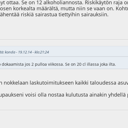
t ottaa. Se on 12 alkoholiannosta. Riskikäytön raja 
osen korkealta määrältä, mutta niin se vaan on. Koht
ähentää riskiä sairastua tiettyihin sairauksiin.
6
tä: konda - 19.12.14 - klo:21:24
dokaamista jos 2 pulloa viikossa. Se on 20 cl illassa joka ilta.
n nokkelaan laskutoimitukseen kaikki taloudessa asuva
ukseni voisi olla nostaa kulutusta ainakin yhdellä pul