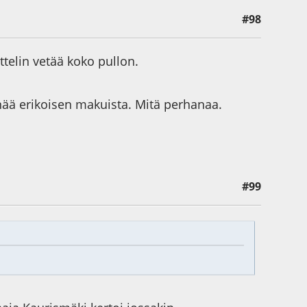
#98
ttelin vetää koko pullon.
enää erikoisen makuista. Mitä perhanaa.
#99