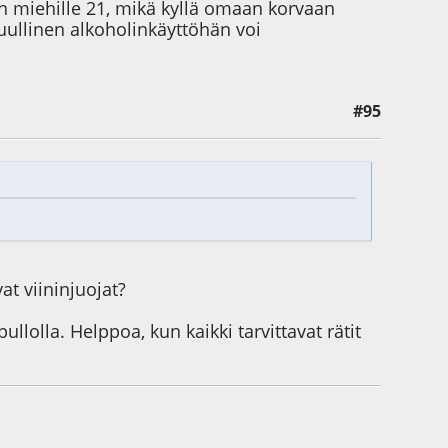
on miehille 21, mikä kyllä omaan korvaan
uullinen alkoholinkäyttöhän voi
#95
t viininjuojat?
lolla. Helppoa, kun kaikki tarvittavat rätit