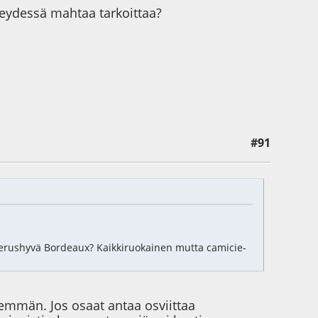
teydessä mahtaa tarkoittaa?
#91
erushyvä Bordeaux? Kaikkiruokainen mutta camicie-
nemmän. Jos osaat antaa osviittaa