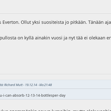
8
Viimeisin muokkaus
: 20.12.14 - klo:19:37 käyttäjältä konda
Everton. Ollut yksi suositeista jo pitkään. Tänään aja
ullosta on kyllä ainakin vuosi ja nyt tää ei olekaan 
4
tä: Richard Mutt - 19.12.14 - klo:21:48
u-i-can-absorb-12-13-14-bottlesper-day