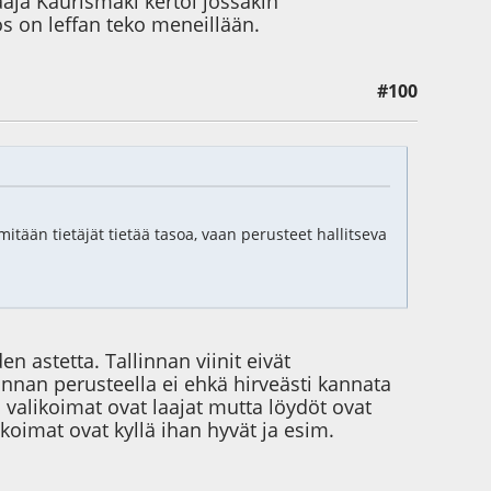
ja Kaurismäki kertoi jossakin
os on leffan teko meneillään.
#100
mitään tietäjät tietää tasoa, vaan perusteet hallitseva
n astetta. Tallinnan viinit eivät
nnan perusteella ei ehkä hirveästi kannata
valikoimat ovat laajat mutta löydöt ovat
ikoimat ovat kyllä ihan hyvät ja esim.