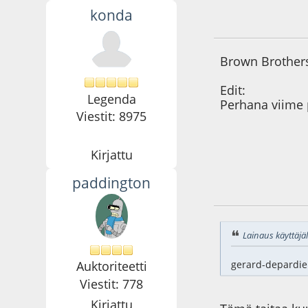
konda
20.12.14 - klo:18:4
Brown Brothers 
Edit:
Legenda
Perhana viime p
Viestit: 8975
Kirjattu
paddington
20.12.14 - klo:18:5
Lainaus käyttäjäl
Auktoriteetti
gerard-depardie
Viestit: 778
Kirjattu