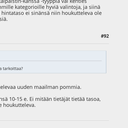
aipaistin-kanssa -tyyppiä vai kenties
lle kategorioille hyviä valintoja, ja siinä
 hintataso ei sinänsä niin houkutteleva ole
siä.
#92
 tarkoittaa?
iskelevaa uuden maailman pommia.
nsä 10-15 e. Ei mitään tietäjät tietää tasoa,
le houkutteleva.