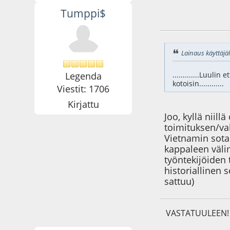
Tumppi$
29.05.19 - klo:21:2
Lainaus käyttäjäl
Legenda
.............Luul
kotoisin............
Viestit: 1706
Kirjattu
Joo, kyllä niil
toimituksen/val
Vietnamin sotak
kappaleen väli
työntekijöiden 
historiallinen 
sattuu)
VASTATUULEEN!