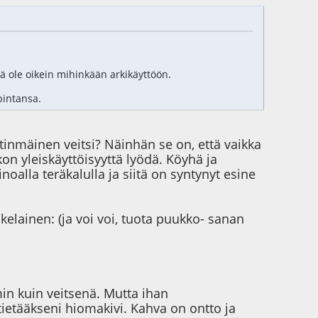
tä ole oikein mihinkään arkikäyttöön.
pintansa.
stinmäinen veitsi? Näinhän se on, että vaikka
on yleiskäyttöisyyttä lyödä. Köyhä ja
oalla teräkalulla ja siitä on syntynyt esine
elainen: (ja voi voi, tuota puukko- sanan
in kuin veitsenä. Mutta ihan
tietääkseni hiomakivi. Kahva on ontto ja