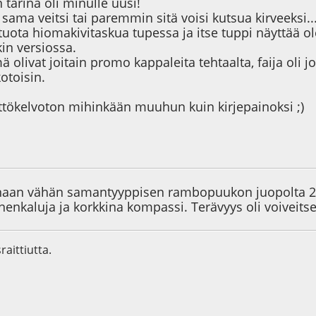
tarina oli minulle uusi!
o sama veitsi tai paremmin sitä voisi kutsua kirveeksi..
tuota hiomakivitaskua tupessa ja itse tuppi näyttä
in versiossa.
ä olivat joitain promo kappaleita tehtaalta, faija oli j
otoisin.
yttökelvoton mihinkään muuhun kuin kirjepainoksi ;)
6
oinaan vähän samantyyppisen rambopuukon juopolta 20 
nenkaluja ja korkkina kompassi. Terävyys oli voiveits
raittiutta.