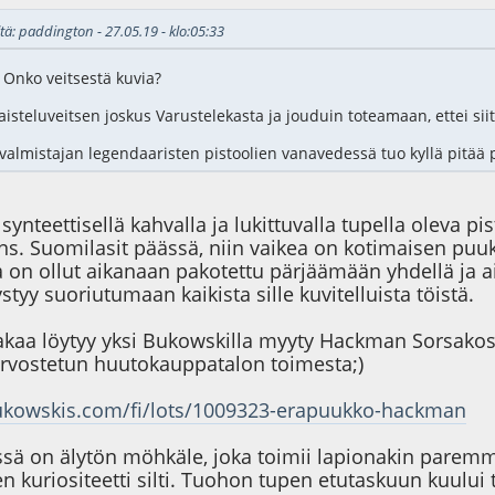
tä: paddington - 27.05.19 - klo:05:33
. Onko veitsestä kuvia?
taisteluveitsen joskus Varustelekasta ja jouduin toteamaan, ettei sii
valmistajan legendaaristen pistoolien vanavedessä tuo kyllä pitää 
ynteettisellä kahvalla ja lukittuvalla tupella oleva pi
 ns. Suomilasit päässä, niin vaikea on kotimaisen puuk
 on ollut aikanaan pakotettu pärjäämään yhdellä ja ain
styy suoriutumaan kaikista sille kuvitelluista töistä.
akaa löytyy yksi Bukowskilla myyty Hackman Sorsakosk
arvostetun huutokauppatalon toimesta;)
ukowskis.com/fi/lots/1009323-erapuukko-hackman
ssä on älytön möhkäle, joka toimii lapionakin paremm
n kuriositeetti silti. Tuohon tupen etutaskuun kuului 