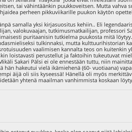
itsen, tai vähintäänkin puukkoveitsen. Mutta vahva su
hjaidea perheen pikkuviikarille puukon käytön opett
äänpä samalla yksi kirjasuositus kehiin.. Eli legendaari
rjailijan, valokuvaajan, tutkimusmatkailijan, professori
imaisesti puritaanisin tutkielma puukosta mitä löytyy. 
dasmieliseksi tulkinnaksi, mutta kulttuurihistorian 
otuisuuden vaalimisen kannalta teos on kuitenkin yli
kin loistavasti perustellut ja faktoihin tukeutuvat mie
ikäli Sakari Pälsi ei ole ennestään tuttu, niin main
ä hän hakeutui vielä ikämiehenä (60- vuotiaana) vapaa
mpi äijä oli siis kyseessä! Hänellä oli myös merkitt
pidetään yhtenä maailman vanhimmista koskaan löytyn
7