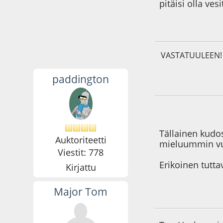
pitäisi olla ves
VASTATUULEEN!
paddington
27.05.19 - klo:14:1
Tällainen kudos
Auktoriteetti
mieluummin vu
Viestit: 778
Erikoinen tutt
Kirjattu
Major Tom
28.05.19 - klo:09:0