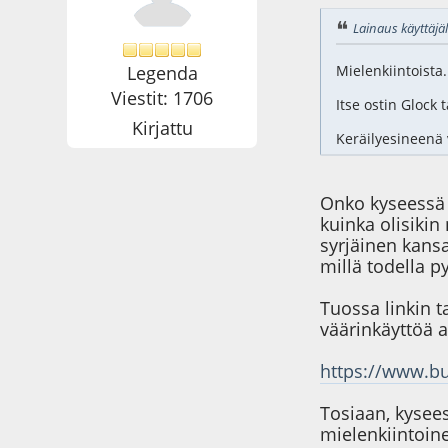
Lainaus käyttäjäl
Legenda
Mielenkiintoista
Viestit: 1706
Itse ostin Glock 
Kirjattu
Keräilyesineenä 
Onko kyseessä s
kuinka olisikin
syrjäinen kansa
millä todella py
Tuossa linkin t
väärinkäyttöä 
https://www.b
Tosiaan, kysee
mielenkiintoine