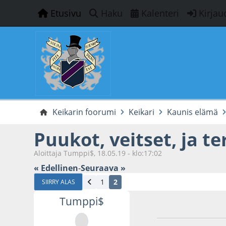
Etusivu
Haku
Kalenteri
Kirjau
Keikarin foorumi
Keikari
Kaunis elämä
Puukot, veitset, ja t
Aloittaja Tumppi$, 18.05.19 - klo:17:02
« Edellinen
-
Seuraava »
1
2
SIIRRY ALAS
Tumppi$
27.05.19 - klo:12:1