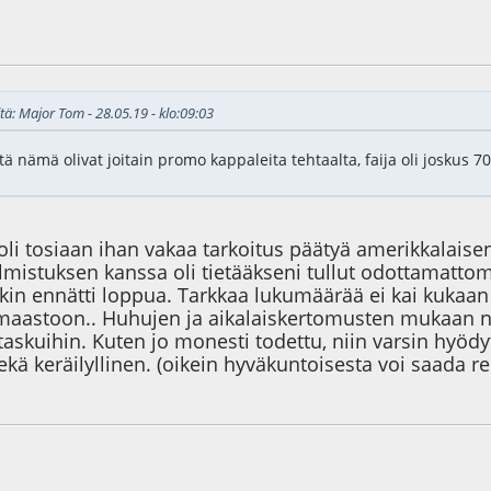
3
tä: Major Tom - 28.05.19 - klo:09:03
in että nämä olivat joitain promo kappaleita tehtaalta, faija oli joskus
lä oli tosiaan ihan vakaa tarkoitus päätyä amerikkalai
mistuksen kanssa oli tietääkseni tullut odottamattomi
in ennätti loppua. Tarkkaa lukumäärää ei kai kukaan 
maastoon.. Huhujen ja aikalaiskertomusten mukaan nii
taskuihin. Kuten jo monesti todettu, niin varsin hyöd
sekä keräilyllinen. (oikein hyväkuntoisesta voi saada r