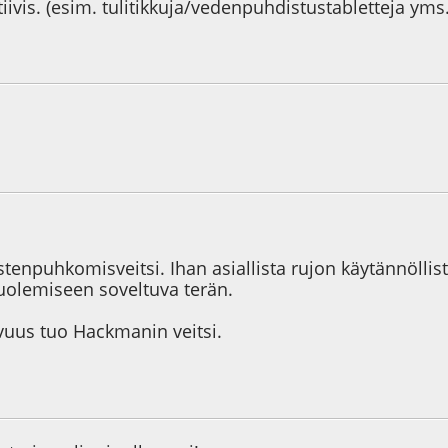
itiivis. (esim. tulitikkuja/vedenpuhdistustabletteja yms
5
tenpuhkomisveitsi. Ihan asiallista rujon käytännöllistä
olemiseen soveltuva terän.
avuus tuo Hackmanin veitsi.
3