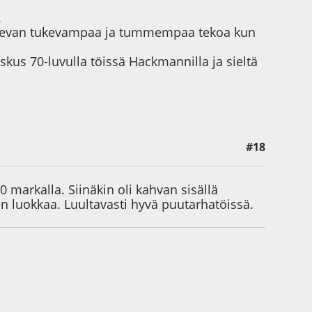
.
ä olevan tukevampaa ja tummempaa tekoa kun
oskus 70-luvulla töissä Hackmannilla ja sieltä
#18
markalla. Siinäkin oli kahvan sisällä
en luokkaa. Luultavasti hyvä puutarhatöissä.