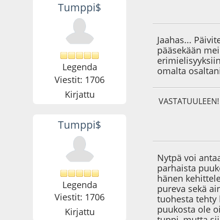
Tumppi$
06.06.19 - klo:22:5
Jaahas... Päivi
pääsekään meik
erimielisyyksii
Legenda
omalta osaltani 
Viestit: 1706
Kirjattu
VASTATUULEEN!
Tumppi$
14.06.19 - klo:19:3
Nytpä voi anta
parhaista puuk
hänen kehittel
Legenda
pureva sekä ain
Viestit: 1706
tuohesta tehty
puukosta ole o
Kirjattu
tuppi, mutta si