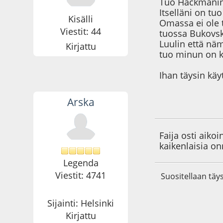
Tuo Hackmanin 
Itselläni on tu
Kisälli
Omassa ei ole 
Viestit: 44
tuossa Bukovsk
Luulin että näm
Kirjattu
tuo minun on k
Ihan täysin kä
Arska
28.05.19 - klo:11:3
Faija osti aik
kaikenlaisia on
Legenda
Viestit: 4741
Suositellaan täys
Sijainti: Helsinki
Kirjattu