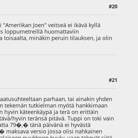
#20
 "Ameriikan Joen" veitseä ei ikävä kyllä
es loppumetreillä huomattaviin
 toisaalta, minäkin peruin tilauksen, ja olin
#21
laatusuhteeltaan parhaan, tai ainakin yhden
ulan tekemän tutkielman myötä hankkimaan
hyvin käteenkäypä ja terä on erittäin
tävä/hyvin teränsä pitävä. Tuppi on toki vain
matta 79�,� tänä päivänä ei hyvästä
,� maksava versio jossa olisi nahkainen
omalaiseen puukkoon kuulu, vaan tekevät siitä