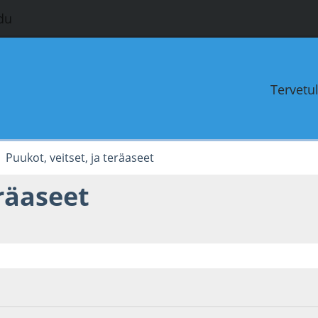
du
Tervetu
Puukot, veitset, ja teräaseet
eräaseet
0