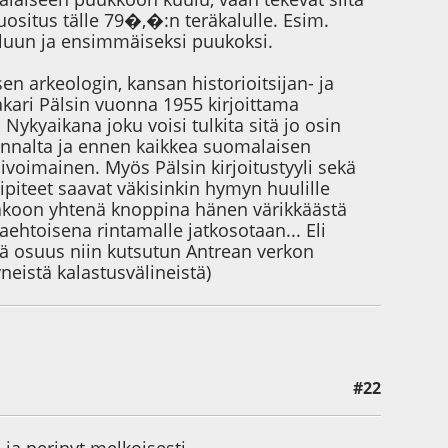
ositus tälle 79�,�:n teräkalulle. Esim.
eluun ja ensimmäiseksi puukoksi.
sen arkeologin, kansan historioitsijan- ja
 Sakari Pälsin vuonna 1955 kirjoittama
Nykyaikana joku voisi tulkita sitä jo osin
kannalta ja ennen kaikkea suomalaisen
voimainen. Myös Pälsin kirjoitustyyli sekä
lipiteet saavat väkisinkin hymyn huulille
ittakoon yhtenä knoppina hänen värikkäästä
ehtoisena rintamalle jatkosotaan... Eli
ävä osuus niin kutsutun Antrean verkon
eistä kalastusvälineistä)
#22