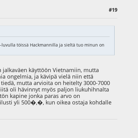
#19
 70-luvulla töissä Hackmannilla ja sieltä tuo minun on
sen jalkaväen käyttöön Vietnamiin, mutta
a ongelmia, ja kävipä vielä niin että
tiedä, mutta arvioita on heitelty 3000-7000
tä oli hävinnyt myös paljon liukuhihnalta
ytön kapine jonka paras arvo on
eilusti yli 500�,�, kun oikea ostaja kohdalle