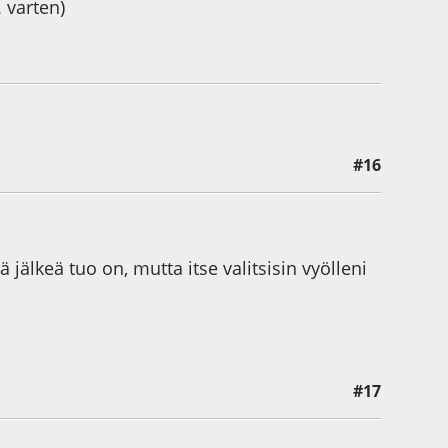
. varten)
#16
 jälkeä tuo on, mutta itse valitsisin vyölleni
#17