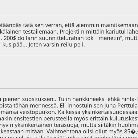
9
Viimeisin muokkaus
: 07.06.19 - klo:18:24 käyttäjältä Tumppi$
tetäänpäs tätä sen verran, että aiemmin mainitsemaani
äläinen testailemaan. Projekti nimittäin kariutui läh
n. 200$ dollarin suunnittelurahan toki "menetin", mutta
kusipää... Joten varsin reilu peli.
5
Viimeisin muokkaus
: 14.06.19 - klo:19:52 käyttäjältä Tumppi$
a pienen suosituksen.. Tulin hankkineeksi ehkä hinta-
oista tähän mennessä. Eli innostuin sen Juha Pertt
emänsä veistopuukon. Kaikessa yksinkertaisuudessaan 
akin ensitestien perusteella myös erittäin kulutuskes
 hyvin yksinkertainen teräsuoja, mutta siitäkin huoli
ikeastaan mitään. Vaihtoehtona olisi ollut myös 85�
inä on sellaisia "lisäyksiä" jotka eivät mielestäni su