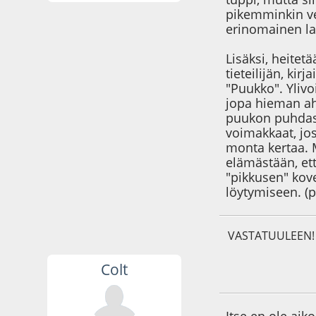
pikemminkin ve
erinomainen la
Lisäksi, heitet
tieteilijän, ki
"Puukko". Ylivo
jopa hieman ah
puukon puhdasr
voimakkaat, jos
monta kertaa. M
elämästään, ett
"pikkusen" kove
löytymiseen. (
VASTATUULEEN!
Colt
18.03.20 - klo:21:0