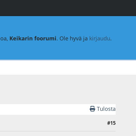
loa,
Keikarin foorumi
. Ole hyvä ja
kirjaudu
.
Tulosta
#15