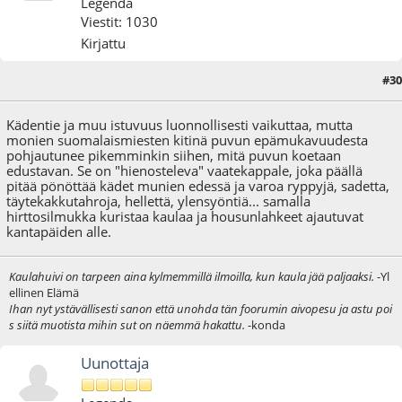
Legenda
Viestit: 1030
Kirjattu
#30
17.10.12 - klo:16:14
Kädentie ja muu istuvuus luonnollisesti vaikuttaa, mutta
monien suomalaismiesten kitinä puvun epämukavuudesta
pohjautunee pikemminkin siihen, mitä puvun koetaan
edustavan. Se on "hienosteleva" vaatekappale, joka päällä
pitää pönöttää kädet munien edessä ja varoa ryppyjä, sadetta,
täytekakkutahroja, hellettä, ylensyöntiä... samalla
hirttosilmukka kuristaa kaulaa ja housunlahkeet ajautuvat
kantapäiden alle.
Kaulahuivi on tarpeen aina kylmemmillä ilmoilla, kun kaula jää paljaaksi.
-Yl
ellinen Elämä
Ihan nyt ystävällisesti sanon että unohda tän foorumin aivopesu ja astu poi
s siitä muotista mihin sut on näemmä hakattu.
-konda
Uunottaja