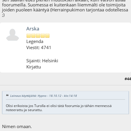
foorumeilla. Suomessa ei kuitenkaan liiemmälti ole toimijoita
joiden puoleen kääntyä (Herrainpukimon tarjontaa odotellessa
;)
Arska
Legenda
Viestit: 4741
Sijainti: Helsinki
Kirjattu
#44
18.10.12 - klo:15:16
Lainaus käyttäjältä: Hypno - 18.10.12 - klo:14:18
Olisi erikoista jos Turolla ei olisi tätä foorumia jo tähän mennessä
noteerattu ja seurattu.
Nimen omaan.