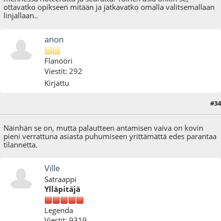
ottavatko opikseen mitään ja jatkavatko omalla valitsemallaan
linjallaan..
anon
Flanööri
Viestit: 292
Kirjattu
#34
18.10.12 - klo:14:21
Näinhän se on, mutta palautteen antamisen vaiva on kovin
pieni verrattuna asiasta puhumiseen yrittämättä edes parantaa
tilannetta.
Ville
Satraappi
Ylläpitäjä
Legenda
Viestit: 9319