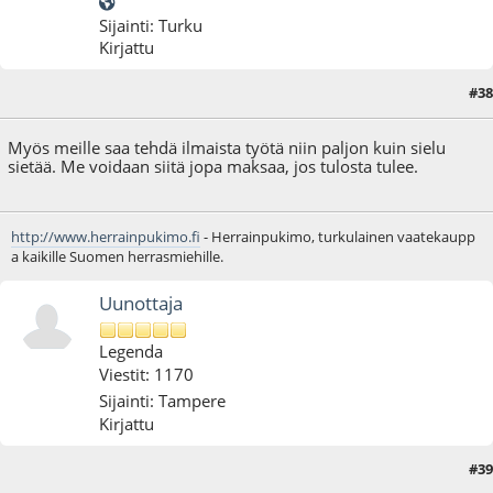
Sijainti: Turku
Kirjattu
#38
18.10.12 - klo:14:49
Myös meille saa tehdä ilmaista työtä niin paljon kuin sielu
sietää. Me voidaan siitä jopa maksaa, jos tulosta tulee.
http://www.herrainpukimo.fi
- Herrainpukimo, turkulainen vaatekaupp
a kaikille Suomen herrasmiehille.
Uunottaja
Legenda
Viestit: 1170
Sijainti: Tampere
Kirjattu
#39
18.10.12 - klo:14:51