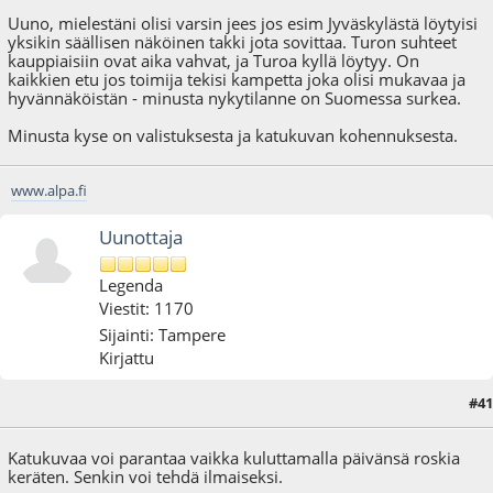
Uuno, mielestäni olisi varsin jees jos esim Jyväskylästä löytyisi
yksikin säällisen näköinen takki jota sovittaa. Turon suhteet
kauppiaisiin ovat aika vahvat, ja Turoa kyllä löytyy. On
kaikkien etu jos toimija tekisi kampetta joka olisi mukavaa ja
hyvännäköistän - minusta nykytilanne on Suomessa surkea.
Minusta kyse on valistuksesta ja katukuvan kohennuksesta.
www.alpa.fi
Uunottaja
Legenda
Viestit: 1170
Sijainti: Tampere
Kirjattu
#41
18.10.12 - klo:15:06
Katukuvaa voi parantaa vaikka kuluttamalla päivänsä roskia
keräten. Senkin voi tehdä ilmaiseksi.