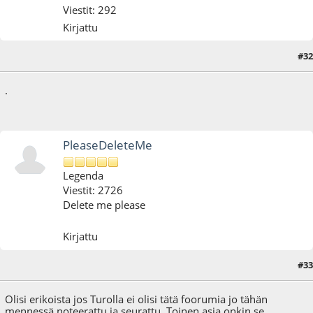
Viestit: 292
Kirjattu
#32
18.10.12 - klo:14:13
Viimeisin muokkaus
: 03.11.14 - klo:19:01 käyttäjältä anon
.
PleaseDeleteMe
Legenda
Viestit: 2726
Delete me please
Kirjattu
#33
18.10.12 - klo:14:18
Olisi erikoista jos Turolla ei olisi tätä foorumia jo tähän
mennessä noteerattu ja seurattu. Toinen asia onkin se,