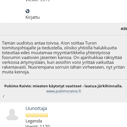
Kirjattu
#35
18.10.12 - klo:14:23
Tämän uudistus antaa toivoa. Aion soittaa Turon
toimitusjohtajalle ja tiedustella, olisiko yhtiöllä halukkuutta
toteuttaa edes muutamaa myyntiartikkelia yhteistyössä
foorumin vaativien jäsenten kanssa. On ajanhukkaa räksyttää
verkossa ärtymystään, kun asioihin voisi yrittää vaikuttaa
rakentavasti. Nuorempana sorruin tähän virheeseen, nyt yritän
muita keinoja.
Pukimo Raivio: miesten käytetyt vaatteet - laatua järkihinnalla.
www.pukimoraivio.fi
/
Uunottaja
Legenda
Viestit: 1170