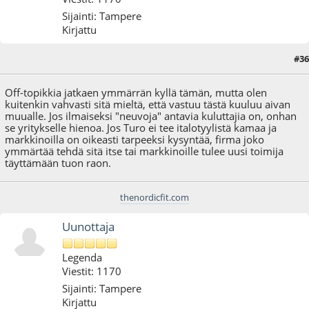
Sijainti: Tampere
Kirjattu
#36
18.10.12 - klo:14:30
Off-topikkia jatkaen ymmärrän kyllä tämän, mutta olen
kuitenkin vahvasti sitä mieltä, että vastuu tästä kuuluu aivan
muualle. Jos ilmaiseksi "neuvoja" antavia kuluttajia on, onhan
se yritykselle hienoa. Jos Turo ei tee italotyylistä kamaa ja
markkinoilla on oikeasti tarpeeksi kysyntää, firma joko
ymmärtää tehdä sitä itse tai markkinoille tulee uusi toimija
täyttämään tuon raon.
thenordicfit.com
Uunottaja
Legenda
Viestit: 1170
Sijainti: Tampere
Kirjattu