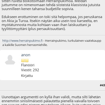
sitten ruveta boikotoimaan Herrainpukimoa. Meidän
juttumme on nimenomaan tehdä siisteistä klassisista jutuista
suunnilleen kenen tahansa budjetille sopivia.
Edukseen erottuminen on toki sitä helpompaa, jos peruskansa
on Akia ja Turoa. Itsekin näytän aika usein tosi karseelta, en
myötätunnosta muita kohtaan vaan ihan laiskuuttani ja
tyylittömyyttäni (plus persaukisuuttani).
http://www.herrainpukimo.fi
- Herrainpukimo, turkulainen vaatekaupp
a kaikille Suomen herrasmiehille.
anon
Flanööri
Viestit: 292
Kirjattu
#43
18.10.12 - klo:15:14
Uunottajan argumentti on kyllä ihan validi, mutta silti lähetän
ennemmin sinisilmäisesti palautetta pienellä vaivalla toivoen
sen saavan edes pienen muutoksen aikaan, kuin vatvon asiaa