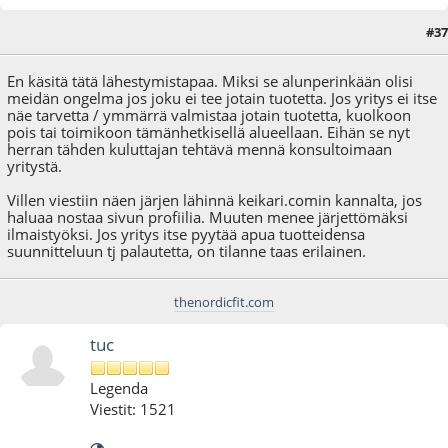
#37
18.10.12 - klo:14:38
En käsitä tätä lähestymistapaa. Miksi se alunperinkään olisi
meidän ongelma jos joku ei tee jotain tuotetta. Jos yritys ei itse
näe tarvetta / ymmärrä valmistaa jotain tuotetta, kuolkoon
pois tai toimikoon tämänhetkisellä alueellaan. Eihän se nyt
herran tähden kuluttajan tehtävä mennä konsultoimaan
yritystä.
Villen viestiin näen järjen lähinnä keikari.comin kannalta, jos
haluaa nostaa sivun profiilia. Muuten menee järjettömäksi
ilmaistyöksi. Jos yritys itse pyytää apua tuotteidensa
suunnitteluun tj palautetta, on tilanne taas erilainen.
thenordicfit.com
tuc
Legenda
Viestit: 1521