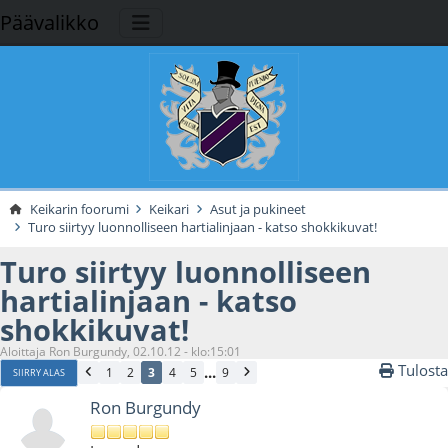
Päävalikko
Keikarin foorumi
Keikari
Asut ja pukineet
Turo siirtyy luonnolliseen hartialinjaan - katso shokkikuvat!
Turo siirtyy luonnolliseen
hartialinjaan - katso
shokkikuvat!
Aloittaja Ron Burgundy, 02.10.12 - klo:15:01
Tulosta
...
1
2
3
4
5
9
SIIRRY ALAS
Ron Burgundy