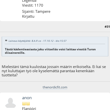
Legenda
Viestit: 1170
Sijainti: Tampere
Kirjattu
#31
18.10.12 - klo:13:54
Lainaus käyttäjältä: B.A.R ca - 17.10.12 - klo:15:57
Tästä kädentieasiasta joku viitseliäs voisi laittaa viestiä Turon
diisainereille.
Mielestäni tämä kuulostaa jossain määrin erikoiselta. Ei kai se
nyt kuluttajan työ ole kyselemättä parantaa kenenkään
tuotteita?
thenordicfit.com
anon
Flanööri