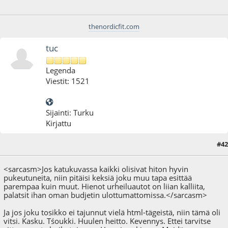
thenordicfit.com
tuc
Legenda
Viestit: 1521
Sijainti: Turku
Kirjattu
#42
18.10.12 - klo:15:12
<sarcasm>Jos katukuvassa kaikki olisivat hiton hyvin
pukeutuneita, niin pitäisi keksiä joku muu tapa esittää
parempaa kuin muut. Hienot urheiluautot on liian kalliita,
palatsit ihan oman budjetin ulottumattomissa.</sarcasm>
Ja jos joku tosikko ei tajunnut vielä html-tägeistä, niin tämä oli
vitsi. Kasku. Tśoukki. Huulen heitto. Kevennys. Ettei tarvitse