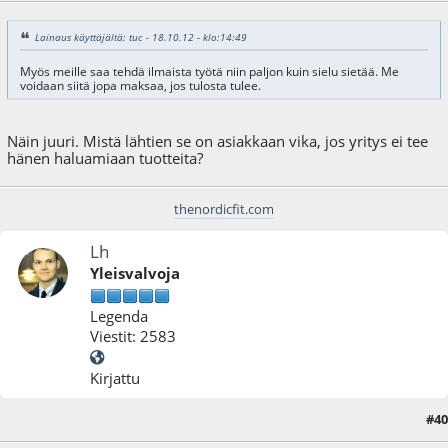
Lainaus käyttäjältä: tuc - 18.10.12 - klo:14:49
Myös meille saa tehdä ilmaista työtä niin paljon kuin sielu sietää. Me
voidaan siitä jopa maksaa, jos tulosta tulee.
Näin juuri. Mistä lähtien se on asiakkaan vika, jos yritys ei tee
hänen haluamiaan tuotteita?
thenordicfit.com
Lh
Yleisvalvoja
Legenda
Viestit: 2583
Kirjattu
#40
18.10.12 - klo:14:55