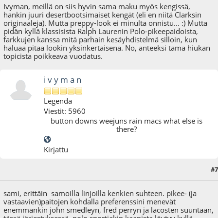
Ivyman, meillä on siis hyvin sama maku myös kengissä,
hankin juuri desertbootsimaiset kengät (eli en niitä Clarksin
originaaleja). Mutta preppy-look ei minulta onnistu... :) Mutta
pidän kyllä klassisista Ralph Laurenin Polo-pikeepaidoista,
farkkujen kanssa mitä parhain kesäyhdistelmä silloin, kun
haluaa pitää lookin yksinkertaisena. No, anteeksi tämä hiukan
topicista poikkeava vuodatus.
i v y m a n
Legenda
Viestit: 5960
button downs weejuns rain macs what else is
there?
Kirjattu
#7
19.01.09 - klo:11:26
sami, erittäin samoilla linjoilla kenkien suhteen. pikee- (ja
vastaavien)paitojen kohdalla preferenssini menevät
enemmänkin john smedleyn, fred perryn ja lacosten suuntaan,