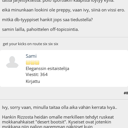
tässä järjestyksessä. polo sportiakin kaapista löytyy kyllä.
eikä minunkaan lookini ole preppy, vaan ivy, siinä on vissi ero.
mitkä db-tyyppiset hankit jops saa tiedustella?
samin lailla, pahoittelen off-topicointia.
get your kicks on route six six six
Sami
Eleganssin esitaistelija
Viestit: 364
Kirjattu
#8
19.01.09 - klo:23:36
Ivy, sorry vaan, minulla taitaa olla aika vähän kerrata Ivyä..
Hankin Rizzosta heidän omalle merkilleen tehdyt ruskeat
mokkanahkaiset "desert bootsit". Kyseiset ovat jotenkin
mokkana niin paljon paremman näköiset kuin