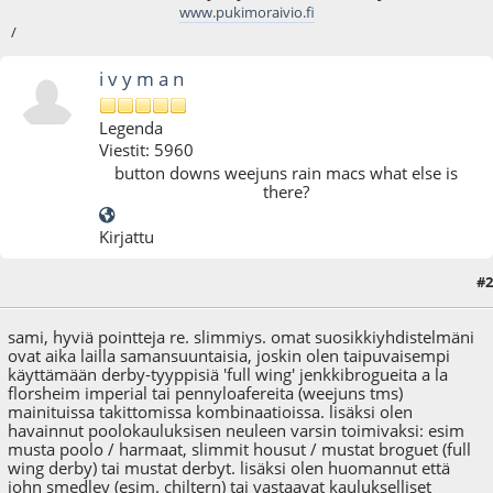
www.pukimoraivio.fi
/
i v y m a n
Legenda
Viestit: 5960
button downs weejuns rain macs what else is
there?
Kirjattu
#2
12.01.09 - klo:12:26
sami, hyviä pointteja re. slimmiys. omat suosikkiyhdistelmäni
ovat aika lailla samansuuntaisia, joskin olen taipuvaisempi
käyttämään derby-tyyppisiä 'full wing' jenkkibrogueita a la
florsheim imperial tai pennyloafereita (weejuns tms)
mainituissa takittomissa kombinaatioissa. lisäksi olen
havainnut poolokauluksisen neuleen varsin toimivaksi: esim
musta poolo / harmaat, slimmit housut / mustat broguet (full
wing derby) tai mustat derbyt. lisäksi olen huomannut että
john smedley (esim. chiltern) tai vastaavat kaulukselliset