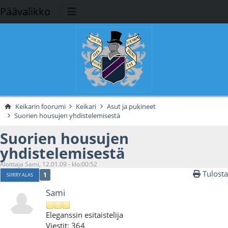
Päävalikko
Keikarin foorumi
Keikari
Asut ja pukineet
Suorien housujen yhdistelemisestä
Suorien housujen
yhdistelemisestä
Aloittaja Sami, 12.01.09 - klo:00:52
Tulosta
1
SIIRRY ALAS
Sami
Eleganssin esitaistelija
Viestit: 364