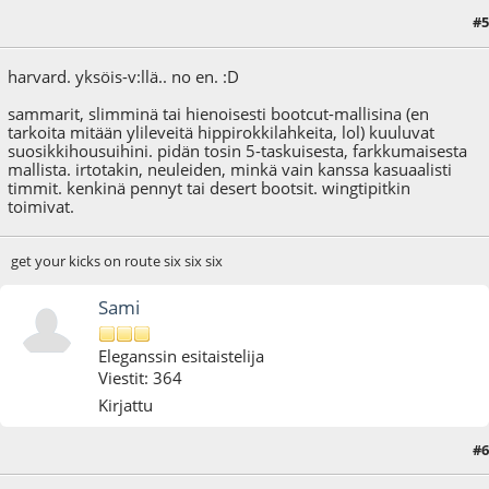
#5
14.01.09 - klo:01:06
harvard. yksöis-v:llä.. no en. :D
sammarit, slimminä tai hienoisesti bootcut-mallisina (en
tarkoita mitään ylileveitä hippirokkilahkeita, lol) kuuluvat
suosikkihousuihini. pidän tosin 5-taskuisesta, farkkumaisesta
mallista. irtotakin, neuleiden, minkä vain kanssa kasuaalisti
timmit. kenkinä pennyt tai desert bootsit. wingtipitkin
toimivat.
get your kicks on route six six six
Sami
Eleganssin esitaistelija
Viestit: 364
Kirjattu
#6
17.01.09 - klo:03:41