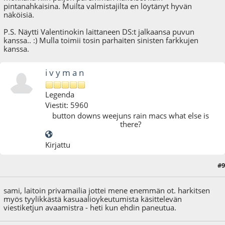
pintanahkaisina. Muilta valmistajilta en löytänyt hyvän
näköisiä.
P.S. Näytti Valentinokin laittaneen DS:t jalkaansa puvun
kanssa.. :) Mulla toimii tosin parhaiten sinisten farkkujen
kanssa.
i v y m a n
Legenda
Viestit: 5960
button downs weejuns rain macs what else is
there?
Kirjattu
#9
20.01.09 - klo:10:56
sami, laitoin privamailia jottei mene enemmän ot. harkitsen
myös tyylikkästä kasuaalioykeutumista käsittelevän
viestiketjun avaamistra - heti kun ehdin paneutua.