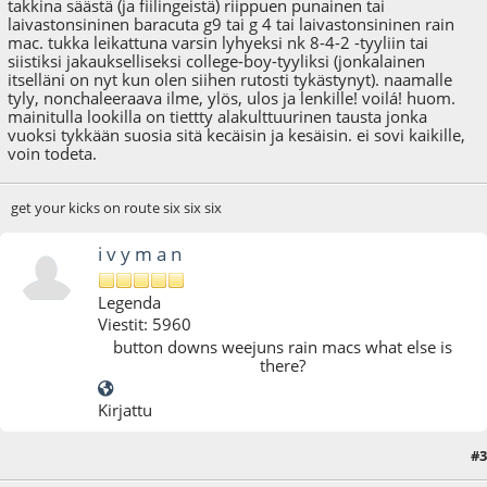
takkina säästä (ja fiilingeistä) riippuen punainen tai
laivastonsininen baracuta g9 tai g 4 tai laivastonsininen rain
mac. tukka leikattuna varsin lyhyeksi nk 8-4-2 -tyyliin tai
siistiksi jakaukselliseksi college-boy-tyyliksi (jonkalainen
itselläni on nyt kun olen siihen rutosti tykästynyt). naamalle
tyly, nonchaleeraava ilme, ylös, ulos ja lenkille! voilá! huom.
mainitulla lookilla on tiettty alakulttuurinen tausta jonka
vuoksi tykkään suosia sitä kecäisin ja kesäisin. ei sovi kaikille,
voin todeta.
get your kicks on route six six six
i v y m a n
Legenda
Viestit: 5960
button downs weejuns rain macs what else is
there?
Kirjattu
#3
12.01.09 - klo:12:27