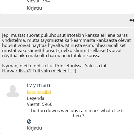
Viestit: 364
Kirjattu
#4
14.01.09 - klo:00:20
Jep, mustat suorat pukuhousut irtotakin kanssa ei liene paras
yhdistelmä, mutta täysmustat karkeammasta kankaasta olevat
housut voivat näyttää hyvältä. Minusta esim. tiheäraidalliset
mustat vakosamettihousut (melko slimmit sellaiset) voivat
näyttää aika makealta harmaan irtotakin kanssa.
Ivyman, oletko opiskellut Princetonissa, Yalessa tai
Harwardissa?? Tuli vain mieleeni... :)
i v y m a n
Legenda
Viestit: 5960
button downs weejuns rain macs what else is
there?
Kirjattu