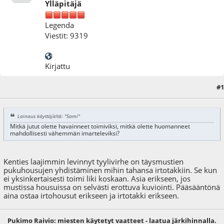
Ylläpitäjä
Legenda
Viestit: 9319
Kirjattu
#1
12.01.09 - klo:12:08
Lainaus käyttäjältä: "Sami"
Mitkä jutut olette havainneet toimiviksi, mitkä olette huomanneet
mahdollisesti vähemmän imarteleviksi?
Kenties laajimmin levinnyt tyylivirhe on täysmustien
pukuhousujen yhdistäminen mihin tahansa irtotakkiin. Se kun
ei yksinkertaisesti toimi liki koskaan. Asia erikseen, jos
mustissa housuissa on selvästi erottuva kuviointi. Pääsääntönä
aina ostaa irtohousut erikseen ja irtotakki erikseen.
Pukimo Raivio: miesten käytetyt vaatteet - laatua järkihinnalla.