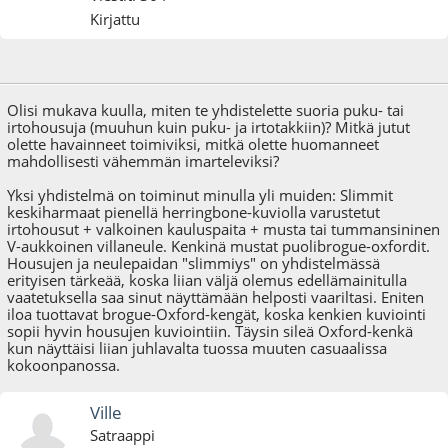
Kirjattu
12.01.09 - klo:00:52
Olisi mukava kuulla, miten te yhdistelette suoria puku- tai
irtohousuja (muuhun kuin puku- ja irtotakkiin)? Mitkä jutut
olette havainneet toimiviksi, mitkä olette huomanneet
mahdollisesti vähemmän imarteleviksi?
Yksi yhdistelmä on toiminut minulla yli muiden: Slimmit
keskiharmaat pienellä herringbone-kuviolla varustetut
irtohousut + valkoinen kauluspaita + musta tai tummansininen
V-aukkoinen villaneule. Kenkinä mustat puolibrogue-oxfordit.
Housujen ja neulepaidan "slimmiys" on yhdistelmässä
erityisen tärkeää, koska liian väljä olemus edellämainitulla
vaatetuksella saa sinut näyttämään helposti vaariltasi. Eniten
iloa tuottavat brogue-Oxford-kengät, koska kenkien kuviointi
sopii hyvin housujen kuviointiin. Täysin sileä Oxford-kenkä
kun näyttäisi liian juhlavalta tuossa muuten casuaalissa
kokoonpanossa.
Ville
Satraappi