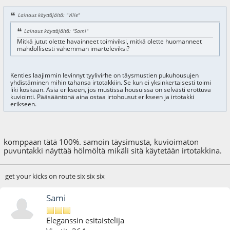
Lainaus käyttäjältä: "Ville"
Lainaus käyttäjältä: "Sami"
Mitkä jutut olette havainneet toimiviksi, mitkä olette huomanneet
mahdollisesti vähemmän imarteleviksi?
Kenties laajimmin levinnyt tyylivirhe on täysmustien pukuhousujen
yhdistäminen mihin tahansa irtotakkiin. Se kun ei yksinkertaisesti toimi
liki koskaan. Asia erikseen, jos mustissa housuissa on selvästi erottuva
kuviointi. Pääsääntönä aina ostaa irtohousut erikseen ja irtotakki
erikseen.
komppaan tätä 100%. samoin täysimusta, kuvioimaton
puvuntakki näyttää hölmöltä mikäli sitä käytetään irtotakkina.
get your kicks on route six six six
Sami
Eleganssin esitaistelija