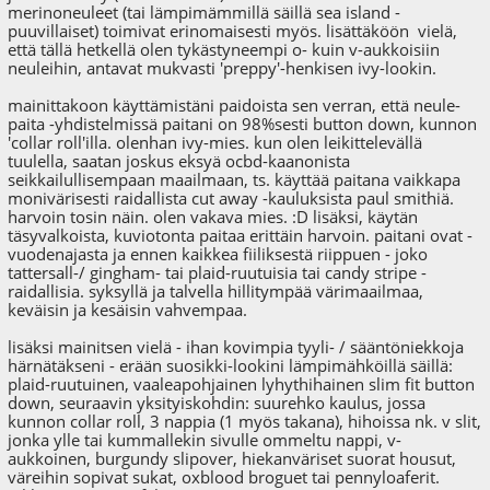
merinoneuleet (tai lämpimämmillä säillä sea island -
puuvillaiset) toimivat erinomaisesti myös. lisättäköön vielä,
että tällä hetkellä olen tykästyneempi o- kuin v-aukkoisiin
neuleihin, antavat mukvasti 'preppy'-henkisen ivy-lookin.
mainittakoon käyttämistäni paidoista sen verran, että neule-
paita -yhdistelmissä paitani on 98%sesti button down, kunnon
'collar roll'illa. olenhan ivy-mies. kun olen leikittelevällä
tuulella, saatan joskus eksyä ocbd-kaanonista
seikkailullisempaan maailmaan, ts. käyttää paitana vaikkapa
monivärisesti raidallista cut away -kauluksista paul smithiä.
harvoin tosin näin. olen vakava mies. :D lisäksi, käytän
täsyvalkoista, kuviotonta paitaa erittäin harvoin. paitani ovat -
vuodenajasta ja ennen kaikkea fiiliksestä riippuen - joko
tattersall-/ gingham- tai plaid-ruutuisia tai candy stripe -
raidallisia. syksyllä ja talvella hillitympää värimaailmaa,
keväisin ja kesäisin vahvempaa.
lisäksi mainitsen vielä - ihan kovimpia tyyli- / sääntöniekkoja
härnätäkseni - erään suosikki-lookini lämpimähköillä säillä:
plaid-ruutuinen, vaaleapohjainen lyhythihainen slim fit button
down, seuraavin yksityiskohdin: suurehko kaulus, jossa
kunnon collar roll, 3 nappia (1 myös takana), hihoissa nk. v slit,
jonka ylle tai kummallekin sivulle ommeltu nappi, v-
aukkoinen, burgundy slipover, hiekanväriset suorat housut,
väreihin sopivat sukat, oxblood broguet tai pennyloaferit.