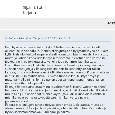
Sijainti: Lahti
Kirjattu
#522
19.04.22 - klo:22:04
Viimeisin muokkaus
: 19.04.22 - klo:22:07 käyttäjältä choir
Lainaus käyttäjältä: Tumppi$ - 02.02.22 - klo:11:12
Ihan hyvä ja hauska artikkeli kyllä. Olisihan se hienoa jos hatut vielä
oikeasti tekisivät paluun. Pienen piirin juttuja se nykyäänkin yhä on, ikävä
kyllä. Helsinki-Turku-Tampere akselilla sen toimittaminen vielä onnistuu,
mutta jo Lahden korkeudella täysin toivotonta ja erotut aivan varmasti
joukosta niin paljon, että siitä voi olla jopa pahimmillaan haittaa.
Harmittaa itseäkin, koska tiedän kuinka irvokkaalta pipo näyttää esim.
suorien housujen ja villakangastakin (pois lukien tietty kipparitakki)
kanssa, mutta on oikeastaan täälläpäin ainoa vaihtoehto. Pipon on oltava
niin "siisti" kuin mahdollista. Eli hyvää tuhtia villaa, hillittyä sävyä ja
matalaa mallia niin silloin se pakon edessä nippanappa menee, tai on
mentävä, ettei polla palellu.
Esim. jo flat cap aiheuttaa minulle välittömän fiiliksen "vanhan miehen"
hatusta enkä siitä yli pääse. Johtunee siitä, että näillä seuduilla niitä eivät
muut kuin juurikin vanhat miehet käytä. (toki kaikki kunnioitus vanhoille
miehille, ovat parhaita tyyppejä varsinkin kun vertaa nykyisiin
pullamössöihin)
Fedora olisi pukujen kanssa tietysti aivan omaa luokkaansa, mutta se
alkaa olemaan liikaa jo Helsingissäkin, ellet ole vähintään 60- vuotias ja
hyvän karisman omaava. Suuri sääli ja harmi.