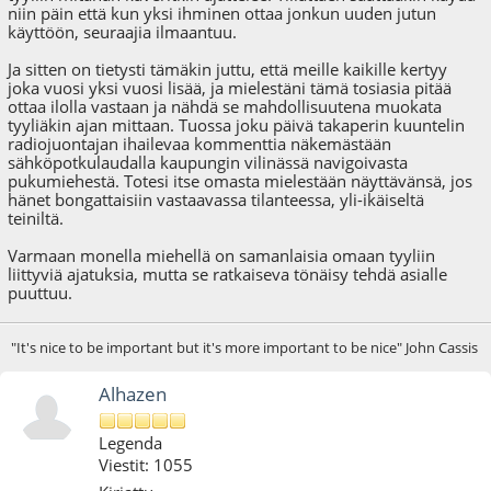
niin päin että kun yksi ihminen ottaa jonkun uuden jutun
käyttöön, seuraajia ilmaantuu.
Ja sitten on tietysti tämäkin juttu, että meille kaikille kertyy
joka vuosi yksi vuosi lisää, ja mielestäni tämä tosiasia pitää
ottaa ilolla vastaan ja nähdä se mahdollisuutena muokata
tyyliäkin ajan mittaan. Tuossa joku päivä takaperin kuuntelin
radiojuontajan ihailevaa kommenttia näkemästään
sähköpotkulaudalla kaupungin vilinässä navigoivasta
pukumiehestä. Totesi itse omasta mielestään näyttävänsä, jos
hänet bongattaisiin vastaavassa tilanteessa, yli-ikäiseltä
teiniltä.
Varmaan monella miehellä on samanlaisia omaan tyyliin
liittyviä ajatuksia, mutta se ratkaiseva tönäisy tehdä asialle
puuttuu.
"It's nice to be important but it's more important to be nice" John Cassis
Alhazen
Legenda
Viestit: 1055