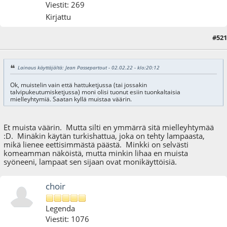
Viestit: 269
Kirjattu
#521
03.02.22 - klo:19:10
Lainaus käyttäjältä: Jean Passepartout - 02.02.22 - klo:20:12
Ok, muistelin vain että hattuketjussa (tai jossakin
talvipukeutumisketjussa) moni olisi tuonut esiin tuonkaltaisia
mielleyhtymiä. Saatan kyllä muistaa väärin.
Et muista väärin. Mutta silti en ymmärrä sitä mielleyhtymää
:D. Minäkin käytän turkishattua, joka on tehty lampaasta,
mikä lienee eettisimmästä päästä. Minkki on selvästi
komeamman näköistä, mutta minkin lihaa en muista
syöneeni, lampaat sen sijaan ovat monikäyttöisiä.
choir
Legenda
Viestit: 1076