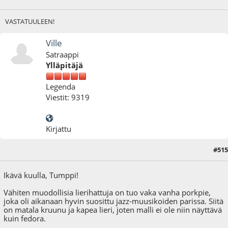
VASTATUULEEN!
Ville
Satraappi
Ylläpitäjä
Legenda
Viestit: 9319
Kirjattu
#515
02.02.22 - klo:11:28
Ikävä kuulla, Tumppi!
Vähiten muodollisia lierihattuja on tuo vaka vanha porkpie,
joka oli aikanaan hyvin suosittu jazz-muusikoiden parissa. Siitä
on matala kruunu ja kapea lieri, joten malli ei ole niin näyttävä
kuin fedora.