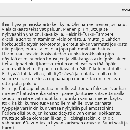
#514
02.02.22 - klo:11:12
Viimeisin muokkaus
: 02.02.22 - klo:11:17 käyttäjältä Tumppi$
Ihan hyvä ja hauska artikkeli kyllä. Olisihan se hienoa jos hatut
vielä oikeasti tekisivät paluun. Pienen piirin juttuja se
nykyäänkin yhä on, ikävä kyllä. Helsinki-Turku-Tampere
akselilla sen toimittaminen vielä onnistuu, mutta jo Lahden
korkeudella täysin toivotonta ja erotut aivan varmasti joukosta
niin paljon, että siitä voi olla jopa pahimmillaan haittaa.
Harmittaa itseäkin, koska tiedän kuinka irvokkaalta pipo
näyttää esim. suorien housujen ja villakangastakin (pois lukien
tietty kipparitakki) kanssa, mutta on oikeastaan täälläpäin
ainoa vaihtoehto. Pipon on oltava niin "siisti" kuin mahdollista.
Eli hyvää tuhtia villaa, hillittyä sävyä ja matalaa mallia niin
silloin se pakon edessä nippanappa menee, tai on mentävä,
ettei polla palellu.
Esim. jo flat cap aiheuttaa minulle välittömän fiiliksen "vanhan
miehen" hatusta enkä siitä yli pääse. Johtunee siitä, että näillä
seuduilla niitä eivät muut kuin juurikin vanhat miehet käytä.
(toki kaikki kunnioitus vanhoille miehille, ovat parhaita
tyyppejä varsinkin kun vertaa nykyisiin pullamössöihin)
Fedora olisi pukujen kanssa tietysti aivan omaa luokkaansa,
mutta se alkaa olemaan liikaa jo Helsingissäkin, ellet ole
vähintään 60- vuotias ja hyvän karisman omaava. Suuri sääli ja
harmi.