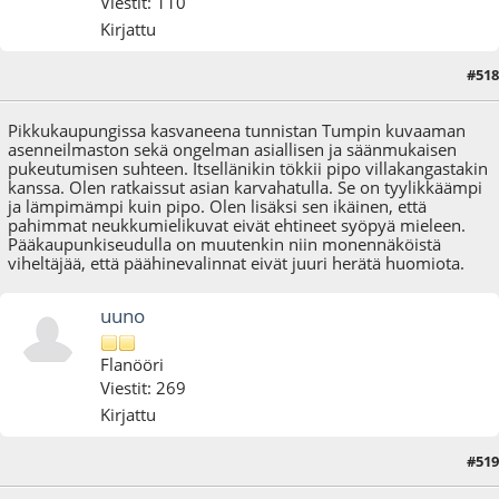
Viestit: 110
Kirjattu
#518
02.02.22 - klo:18:34
Pikkukaupungissa kasvaneena tunnistan Tumpin kuvaaman
asenneilmaston sekä ongelman asiallisen ja säänmukaisen
pukeutumisen suhteen. Itsellänikin tökkii pipo villakangastakin
kanssa. Olen ratkaissut asian karvahatulla. Se on tyylikkäämpi
ja lämpimämpi kuin pipo. Olen lisäksi sen ikäinen, että
pahimmat neukkumielikuvat eivät ehtineet syöpyä mieleen.
Pääkaupunkiseudulla on muutenkin niin monennäköistä
viheltäjää, että päähinevalinnat eivät juuri herätä huomiota.
uuno
Flanööri
Viestit: 269
Kirjattu
#519
02.02.22 - klo:18:59