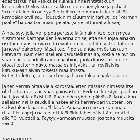
edes taskuliinaa vaikka se kuinka sinne rintataskuun
kuuluisikin) Oikeastaan kaikki muu menee ylitse ja pahasti.
Sen irtotakinkin on syytä olla ihan jotain muuta kuin sileää
kampalankavillaa.. Housutkin mieluummin farkut, jos "varman
päälle" haluaa täälläpäin pelata. (siis erottumatta liikaa)
Ainoa syy, jolla voi pipoa perustella (ainakin itselleen) myös
siistimpien kamppeiden kaverina on se, että se suojaa ainakin
osittain myös korvia mitä eivät nuo lierihatut eivätkä flat capit
ja news/ bakerboy- lätsät tee. Pipo sujahtaa myös taskuun
kätevästi. Näin olen itselleni perustellut asian, koska se nyt on
vaan näillä seuduilla ainoa päähine, jonka kanssa et tunne
oloasi teatterin näytelmässä esiintyväksi, tai reväistyksi
katukuvaan aivan toisesta maailmasta.
Kuten todettua, suuri surkeus ja harmituksen paikka se on.
Ja sen verran pitää vielä korostaa, etten missään nimessä itse
ole hattuja vastaan vaan päinvastoin. Fedora ilmestyisi päähän
heti, jos niitä näkisi täälläpäin edes yhden päivässä. Mutta kun
sellaisen näillä seuduilla näkee ehkä kerran-pari vuoteen, on
se kertakaikkiaan ns. "liikaa".. Ainakaan meikän karisma ei
riitä. Flat capeja näkee toki täälläkin lähes päivittäin, muttei
alle 70- vuotiailla. Täytyy varmaan muuttaa, jos töitä muualta
saa ;)
VASTATUULEEN!