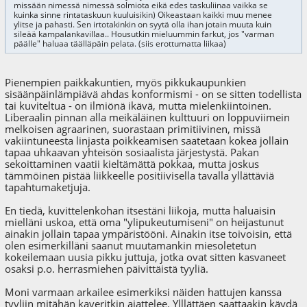
missään nimessä nimessä solmiota eikä edes taskuliinaa vaikka se
kuinka sinne rintataskuun kuuluisikin) Oikeastaan kaikki muu menee
ylitse ja pahasti. Sen irtotakinkin on syytä olla ihan jotain muuta kuin
sileää kampalankavillaa.. Housutkin mieluummin farkut, jos "varman
päälle" haluaa täälläpäin pelata. (siis erottumatta liikaa)
Pienempien paikkakuntien, myös pikkukaupunkien
sisäänpäinlämpiävä ahdas konformismi - on se sitten todellista
tai kuviteltua - on ilmiönä ikävä, mutta mielenkiintoinen.
Liberaalin pinnan alla meikäläinen kulttuuri on loppuviimein
melkoisen agraarinen, suorastaan primitiivinen, missä
vakiintuneesta linjasta poikkeamisen saatetaan kokea jollain
tapaa uhkaavan yhteisön sosiaalista järjestystä. Pakan
sekoittaminen vaatii kieltämättä pokkaa, mutta joskus
tämmöinen pistää liikkeelle positiivisella tavalla yllättäviä
tapahtumaketjuja.
En tiedä, kuvittelenkohan itsestäni liikoja, mutta haluaisin
mielläni uskoa, että oma "ylipukeutumiseni" on heijastunut
ainakin jollain tapaa ympäristööni. Ainakin itse toivoisin, että
olen esimerkilläni saanut muutamankin miesoletetun
kokeilemaan uusia pikku juttuja, jotka ovat sitten kasvaneet
osaksi p.o. herrasmiehen päivittäistä tyyliä.
Moni varmaan arkailee esimerkiksi näiden hattujen kanssa
tyyliin mitähän kaveritkin ajattelee. Ylllättäen saattaakin käydä