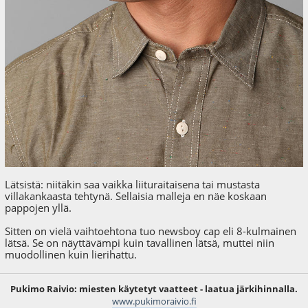
Lätsistä: niitäkin saa vaikka liituraitaisena tai mustasta
villakankaasta tehtynä. Sellaisia malleja en näe koskaan
pappojen yllä.
Sitten on vielä vaihtoehtona tuo newsboy cap eli 8-kulmainen
lätsä. Se on näyttävämpi kuin tavallinen lätsä, muttei niin
muodollinen kuin lierihattu.
Pukimo Raivio: miesten käytetyt vaatteet - laatua järkihinnalla.
www.pukimoraivio.fi