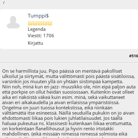
/
Tumppi$
Legenda
Viestit: 1706
Kirjattu
#516
02.02.22 - klo:12:15
Viimeisin muokkaus
: 02.02.22 - klo:14:03 käyttäjältä Tumppi$
On se harmillista juu. Pipo päässä on mentävä pakolliset
ulkoilut ja siirtymät, mutta välittömästi pois päästä sisätiloissa,
varsinkin jos muuten yllä on yhtään siistimpää kampetta.
Niin noh, minä kun en jazz- muusikko ole, niin eipä paljon auta
että porkpie on ollut heidän suosiossaan. Kuitenkin ovat olleet
aika eri näköistä väkeä kuin esim. minä, sekä vaikuttaneet
aivan eri aikakaudella ja aivan erilaisissa ympäristöissä.
Ongelma on juuri tuossa kontekstissa, eikä niinkään
välttämättä itse esineessä. Näillä seuduilla pukukin on jo aivan
ehdottomasti liikaa pois lukien juhlatilaisuudet. Jos täällä
haluaa pukeutua ns. klassisesti kuitenkaan liikaa erottumatta,
on korkeintaan flanellihousut ja hyvin rento irtotakki
mahdollinen. (eikä missään nimessä nimessä solmiota eikä