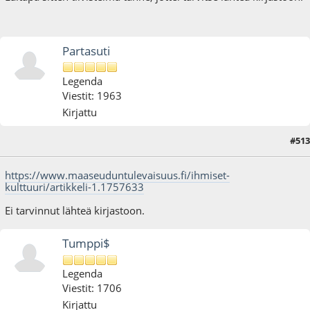
Partasuti
Legenda
Viestit: 1963
Kirjattu
#513
31.01.22 - klo:16:52
https://www.maaseuduntulevaisuus.fi/ihmiset-
kulttuuri/artikkeli-1.1757633
Ei tarvinnut lähteä kirjastoon.
Tumppi$
Legenda
Viestit: 1706
Kirjattu