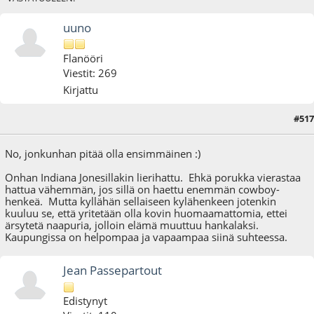
uuno
Flanööri
Viestit: 269
Kirjattu
#517
02.02.22 - klo:18:26
No, jonkunhan pitää olla ensimmäinen :)
Onhan Indiana Jonesillakin lierihattu. Ehkä porukka vierastaa
hattua vähemmän, jos sillä on haettu enemmän cowboy-
henkeä. Mutta kyllähän sellaiseen kylähenkeen jotenkin
kuuluu se, että yritetään olla kovin huomaamattomia, ettei
ärsytetä naapuria, jolloin elämä muuttuu hankalaksi.
Kaupungissa on helpompaa ja vapaampaa siinä suhteessa.
Jean Passepartout
Edistynyt