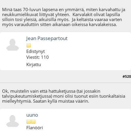
Minä taas 70-luvun lapsena en ymmärrä, miten karvahattu ja
neukkumielikuvat liittyvät yhteen. Karvalakit olivat lapsilla
silloin tosi yleisiä, aikuisilla myös. Ja keltaista vaaraa varten
myös varauduttiin sitten aikanaan oikeissa karvalakeissa.
Jean Passepartout
Edistynyt
Viestit: 110
Kirjattu
#520
02.02.22 - klo:20:12
Ok, muistelin vain että hattuketjussa (tai jossakin
talvipukeutumisketjussa) moni olisi tuonut esiin tuonkaltaisia
mielleyhtymiä. Saatan kyllä muistaa väärin.
uuno
Flanööri