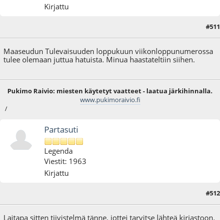
Kirjattu
#511
20.01.22 - klo:17:07
Maaseudun Tulevaisuuden loppukuun viikonloppunumerossa
tulee olemaan juttua hatuista. Minua haastateltiin siihen.
Pukimo Raivio: miesten käytetyt vaatteet - laatua järkihinnalla.
www.pukimoraivio.fi
/
Partasuti
Legenda
Viestit: 1963
Kirjattu
#512
20.01.22 - klo:18:31
Laitapa sitten tiivistelmä tänne, jottei tarvitse lähteä kirjastoon.