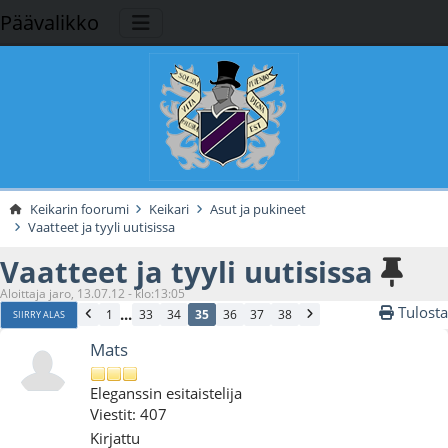
Päävalikko
Keikarin foorumi
Keikari
Asut ja pukineet
Vaatteet ja tyyli uutisissa
Vaatteet ja tyyli uutisissa
Aloittaja jaro, 13.07.12 - klo:13:05
Tulosta
...
1
33
34
35
36
37
38
SIIRRY ALAS
Mats
Eleganssin esitaistelija
Viestit: 407
Kirjattu