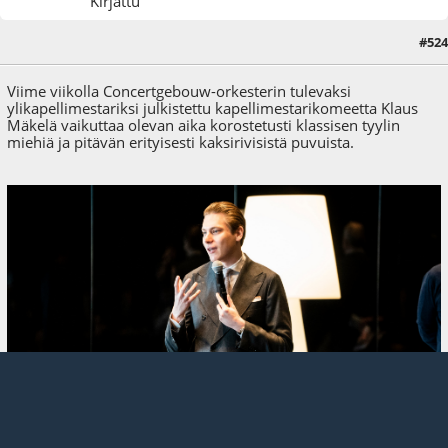
Kirjattu
#524
13.06.22 - klo:10:12
Viimeisin muokkaus
: 13.06.22 - klo:10:15 käyttäjältä Alhazen
Viime viikolla Concertgebouw-orkesterin tulevaksi
ylikapellimestariksi julkistettu kapellimestarikomeetta Klaus
Mäkelä vaikuttaa olevan aika korostetusti klassisen tyylin
miehiä ja pitävän erityisesti kaksirivisistä puvuista.