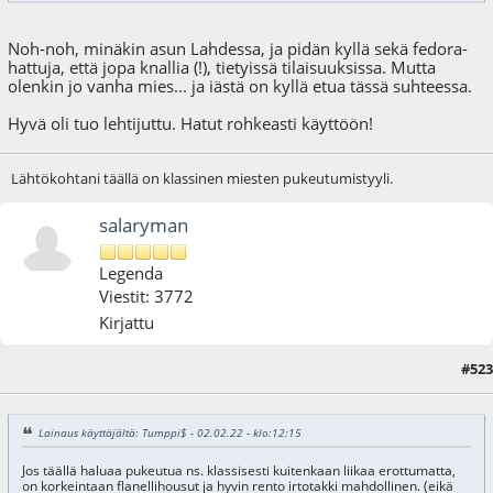
Noh-noh, minäkin asun Lahdessa, ja pidän kyllä sekä fedora-
hattuja, että jopa knallia (!), tietyissä tilaisuuksissa. Mutta
olenkin jo vanha mies... ja iästä on kyllä etua tässä suhteessa.
Hyvä oli tuo lehtijuttu. Hatut rohkeasti käyttöön!
Lähtökohtani täällä on klassinen miesten pukeutumistyyli.
salaryman
Legenda
Viestit: 3772
Kirjattu
#523
11.06.22 - klo:11:31
Viimeisin muokkaus
: 12.06.22 - klo:17:01 käyttäjältä salaryman
Lainaus käyttäjältä: Tumppi$ - 02.02.22 - klo:12:15
Jos täällä haluaa pukeutua ns. klassisesti kuitenkaan liikaa erottumatta,
on korkeintaan flanellihousut ja hyvin rento irtotakki mahdollinen. (eikä