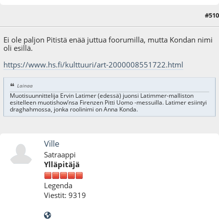
#510
20.01.22 - klo:10:03
Ei ole paljon Pitistä enää juttua foorumilla, mutta Kondan nimi
oli esillä.
https://www.hs.fi/kulttuuri/art-2000008551722.html
Lainaa
Muotisuunnittelija Ervin Latimer (edessä) juonsi Latimmer-malliston
esitelleen muotishow’nsa Firenzen Pitti Uomo -messuilla. Latimer esiintyi
draghahmossa, jonka roolinimi on Anna Konda.
Ville
Satraappi
Ylläpitäjä
Legenda
Viestit: 9319