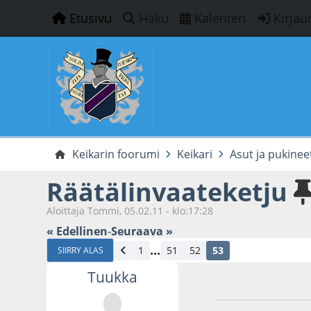
Etusivu
Haku
Kalenteri
Kirjau
Keikarin foorumi
Keikari
Asut ja pukinee
Räätälinvaateketju
Aloittaja Tommi, 05.02.11 - klo:17:28
« Edellinen
-
Seuraava »
...
1
51
52
53
SIIRRY ALAS
Tuukka
06.08.20 - klo:23:3