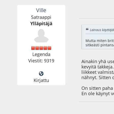
Ville
23.12.20 - klo:18:3
Satraappi
Ylläpitäjä
Lainaus käyttäjäl
Mutta miten brit
sitkeästi pintan
Legenda
Viestit: 9319
Ainakin yhä us
kevyitä takkeja
liikkeet valmis
nähnyt. Sitten 
Kirjattu
On sitten paha 
En ole käynyt v