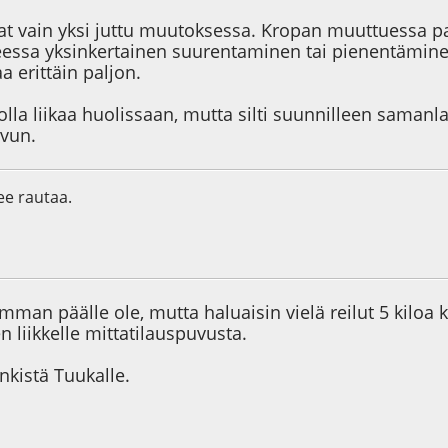
t vain yksi juttu muutoksessa. Kropan muuttuessa p
eessa yksinkertainen suurentaminen tai pienentäminen
aa erittäin paljon.
 olla liikaa huolissaan, mutta silti suunnilleen saman
uvun.
lee rautaa.
0
amman päälle ole, mutta haluaisin vielä reilut 5 kilo
n liikkelle mittatilauspuvusta.
inkistä Tuukalle.