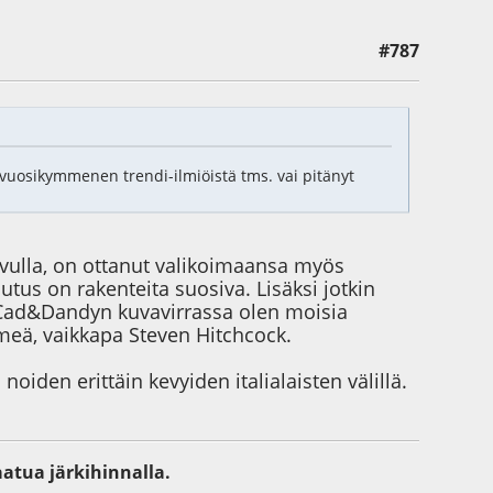
#787
 vuosikymmenen trendi-ilmiöistä tms. vai pitänyt
vulla, on ottanut valikoimaansa myös
utus on rakenteita suosiva. Lisäksi jotkin
in Cad&Dandyn kuvavirrassa olen moisia
hmeä, vaikkapa Steven Hitchcock.
noiden erittäin kevyiden italialaisten välillä.
aatua järkihinnalla.