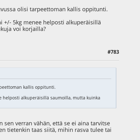
vussa olisi tarpeettoman kallis oppitunti.
 +/- 5kg menee helposti alkuperäisillä
ja voi korjailla?
#783
peettoman kallis oppitunti.
helposti alkuperäisillä saumoilla, mutta kuinka
n sen verran vähän, että se ei aina tarvitse
tietenkin taas siitä, mihin rasva tulee tai