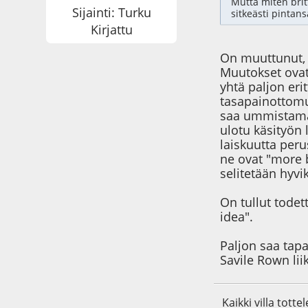
Mutta miten brit
Sijainti: Turku
sitkeästi pintan
Kirjattu
On muuttunut, m
Muutokset ovat 
yhtä paljon erit
tasapainottomu
saa ummistamaa
ulotu käsityön 
laiskuutta peru
ne ovat "more b
selitetään hyvi
On tullut todet
idea".
Paljon saa tapa
Savile Rown liik
Kaikki villa totte