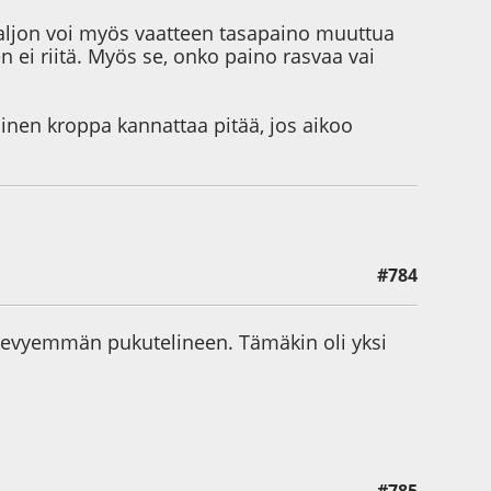
aljon voi myös vaatteen tasapaino muuttua
 ei riitä. Myös se, onko paino rasvaa vai
lainen kroppa kannattaa pitää, jos aikoo
#784
a kevyemmän pukutelineen. Tämäkin oli yksi