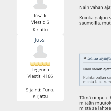
Näin vähän ajat
Kisälli
Kuinka paljon 
Viestit: 5
saumoilla, mut
Kirjattu
Jussi
16.08.20 - klo:14:5
Lainaus käyttäjäl
Legenda
Näin vähän ajatte
Viestit: 4166
Kuinka paljon sa
monta kiloa kump
Sijainti: Turku
Kirjattu
Tämä riippuu ih
mitään muutoksi
mistä se lähtee