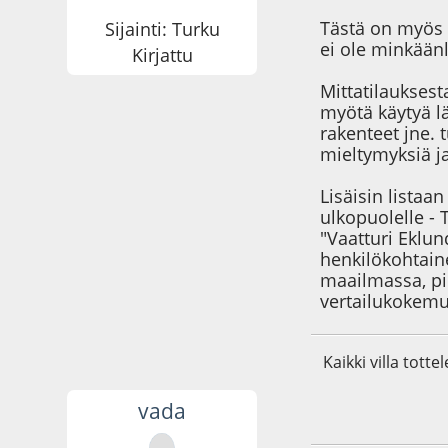
Tästä on myös t
Sijainti: Turku
ei ole minkään
Kirjattu
Mittatilauksest
myötä käytyä lä
rakenteet jne. 
mieltymyksiä ja
Lisäisin listaa
ulkopuolelle - 
"Vaatturi Eklun
henkilökohtain
maailmassa, pi
vertailukokemus
Kaikki villa totte
vada
08.08.20 - klo:00:4