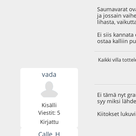
Saumavarat ova
ja jossain vaih
lihasta, vaikutt
Ei siis kannata
ostaa kalliin p
Kaikki villa totte
vada
21.08.20 - klo:18:4
Ei tämä nyt gr
syy miksi lähde
Kisälli
Viestit: 5
Kiitokset lukuv
Kirjattu
Calle_H