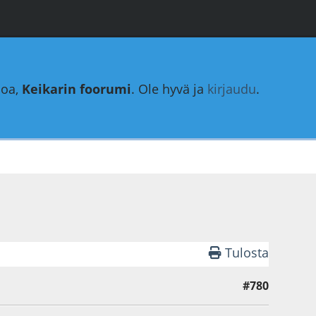
loa,
Keikarin foorumi
. Ole hyvä ja
kirjaudu
.
Tulosta
#780