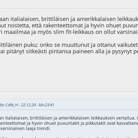
1
aan italialaisen, brittiläisen ja amerikkalaisen leikkau
nut nostetta, että rakenteettomat ja hyvin ohuet puvun
 maailmaa ja myös slim fit-leikkaus on ollut varsinai
ittiläinen puku; onko se muuttunut ja ottanut vaikut
vai pitänyt sitkeästi pintansa paineen alla ja pysynyt 
5
Viimeisin muokkaus
: 23.12.20 - klo:03:31 käyttäjältä Jussi
tä: Calle_H - 22.12.20 - klo:23:41
an italialaisen, brittiläisen ja amerikkalaisen leikkauksen vertailua. 
akenteettomat ja hyvin ohuet puvuntakit ja pikkutakit ovat kasvattan
 varsinainen laaja trendi.