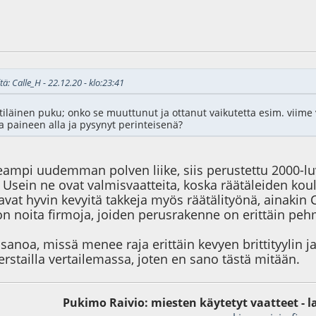
9
tä: Calle_H - 22.12.20 - klo:23:41
tiläinen puku; onko se muuttunut ja ottanut vaikutetta esim. viime
sa paineen alla ja pysynyt perinteisenä?
eampi uudemman polven liike, siis perustettu 2000-lu
. Usein ne ovat valmisvaatteita, koska räätäleiden koul
tavat hyvin kevyitä takkeja myös räätälityönä, ainak
on noita firmoja, joiden perusrakenne on erittäin pe
sanoa, missä menee raja erittäin kevyen brittityylin ja 
erstailla vertailemassa, joten en sano tästä mitään.
Pukimo Raivio: miesten käytetyt vaatteet - l