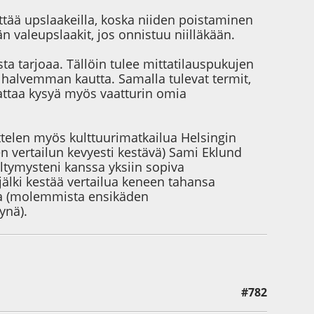
ttää upslaakeilla, koska niiden poistaminen
 valeupslaakit, jos onnistuu niilläkään.
ista tarjoaa. Tällöin tulee mittatilauspukujen
t halvemman kautta. Samalla tulevat termit,
annattaa kysyä myös vaatturin omia
ittelen myös kulttuurimatkailua Helsingin
n vertailun kevyesti kestävä) Sami Eklund
eltymysteni kanssa yksiin sopiva
älki kestää vertailua keneen tahansa
sa (molemmista ensikäden
ynä).
#782