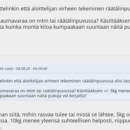
telinkin että aloittelijan virheen tekeminen räätälinpu
saumavaraa on mtm tai räätälinpuvussa? Käsittääkseni
ta kuinka monta kiloa kumpaakaan suuntaan näitä puku
5
tä: vada - 08.08.20 - klo:00:40
linkin että aloittelijan virheen tekeminen räätälinpuvussa olisi tar
umavaraa on mtm tai räätälinpuvussa? Käsittääkseni +/- 5kg menee 
aakaan suuntaan näitä pukuja voi korjailla?
an siitä, mihin rasvaa tulee tai mistä se lähtee. 5kg o
a. 10kg menee yleensä suhteellisen helposti, riippuen 
.