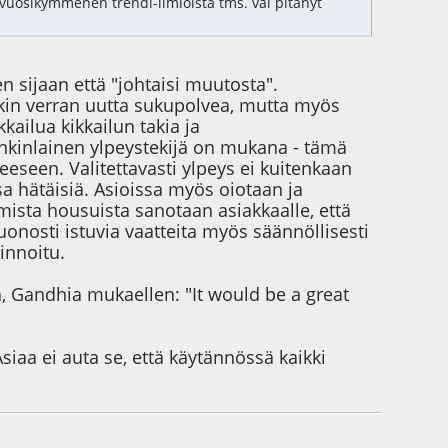
 vuosikymmenen trendi-ilmiöistä tms. vai pitänyt
 sijaan että "johtaisi muutosta".
onkin verran uutta sukupolvea, mutta myös
kkailua kikkailun takia ja
onkinlainen ylpeystekijä on mukana - tämä
een. Valitettavasti ylpeys ei kuitenkaan
sa hätäisiä. Asioissa myös oiotaan ja
mista housuista sanotaan asiakkaalle, että
onosti istuvia vaatteita myös säännöllisesti
innoitu.
sä, Gandhia mukaellen: "It would be a great
siaa ei auta se, että käytännössä kaikki