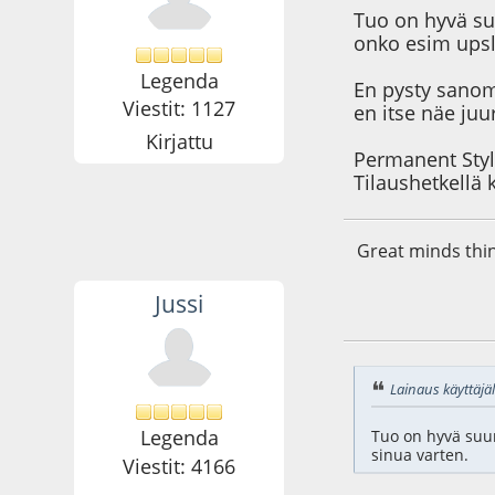
Tuo on hyvä su
onko esim upsl
Legenda
En pysty sanom
Viestit: 1127
en itse näe juu
Kirjattu
Permanent Style
Tilaushetkellä 
Great minds think
Jussi
07.08.20 - klo:09:3
Lainaus käyttäjäl
Legenda
Tuo on hyvä suun
sinua varten.
Viestit: 4166