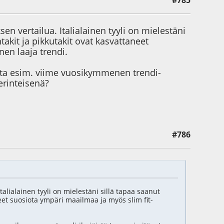
#785
ksen vertailua. Italialainen tyyli on mielestäni
takit ja pikkutakit ovat kasvattaneet
nen laaja trendi.
etta esim. viime vuosikymmenen trendi-
perinteisenä?
#786
Italialainen tyyli on mielestäni sillä tapaa saanut
eet suosiota ympäri maailmaa ja myös slim fit-