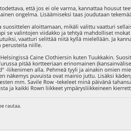
odettava, että jos ei ole varma, kannattaa housut tee
lainen ongelma. Lisäämiseksi taas joudutaan tekemään
a suosittelen aloittamaan, mikäli valittu vaatturi sella
pi se valintojen viidakko ja tehtyä mahdolliset moka
tutuiksi, vaatturi selittää niitä kyllä mielellään. Ja k
 perusteita niille.
n Helsingissä Caine Clothiersin kuten Tuukkakin. Suos
Turussa pitää kortteeriaan erinomainen (kansainvälise
d" -liikenimen alla. Pehmeä tyyli ja ainakin omien mi
en näkemys puvuista ovat mainio juttu. Lisäksi kädenj
esten mm. Savile Row -tekeleet minä päivänä tahan
ta ja kaikki Rown liikkeet ympärysliikkeineen kierrett
lee rautaa.
0