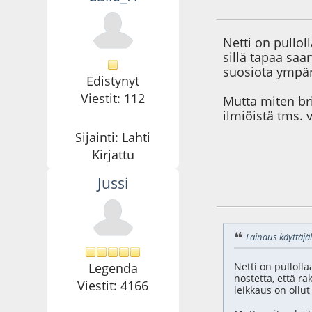
22.12.20 - klo:23:4
Netti on pulloll
sillä tapaa saa
suosiota ympäri
Edistynyt
Viestit: 112
Mutta miten br
ilmiöistä tms. 
Sijainti: Lahti
Kirjattu
Jussi
23.12.20 - klo:02:3
Lainaus käyttäjäl
Legenda
Netti on pullolla
nostetta, että r
Viestit: 4166
leikkaus on ollut