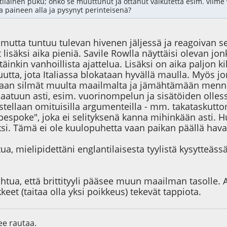
tiläinen puku; onko se muuttunut ja ottanut vaikutetta esim. viime
sa paineen alla ja pysynyt perinteisenä?
utta tuntuu tulevan hivenen jäljessä ja reagoivan sen
lisäksi aika pieniä. Savile Rowlla näyttäisi olevan j
täinkin vanhoillista ajattelua. Lisäksi on aika paljon ki
utta, jota Italiassa blokataan hyvällä maulla. Myös j
n silmät muulta maailmalta ja jämähtämään mennees
laatuun asti, esim. vuorinompelun ja sisätöiden olles
stellaan omituisilla argumenteilla - mm. takataskutto
espoke", joka ei selityksenä kanna mihinkään asti. Hu
ksi. Tämä ei ole kuulopuhetta vaan paikan päällä hava
tua, mielipidettäni englantilaisesta tyylistä kysytteäs
htua, että brittityyli pääsee muun maailman tasolle. A
keet (taitaa olla yksi poikkeus) tekevät tappiota.
lee rautaa.