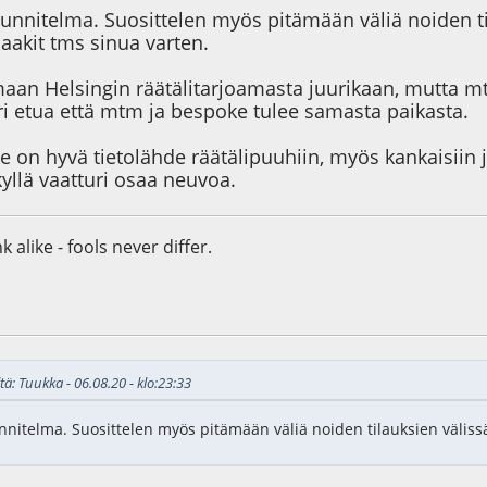
unnitelma. Suosittelen myös pitämään väliä noiden ti
aakit tms sinua varten.
aan Helsingin räätälitarjoamasta juurikaan, mutta mt
ri etua että mtm ja bespoke tulee samasta paikasta.
 on hyvä tietolähde räätälipuuhiin, myös kankaisiin ja 
kyllä vaatturi osaa neuvoa.
 alike - fools never differ.
0
tä: Tuukka - 06.08.20 - klo:23:33
nitelma. Suosittelen myös pitämään väliä noiden tilauksien väliss